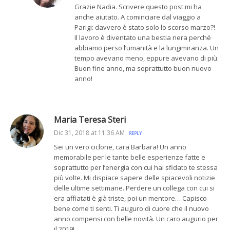
Grazie Nadia. Scrivere questo post mi ha
anche aiutato. A cominciare dal viaggio a
Parigi: davvero è stato solo lo scorso marzo?!
Il lavoro è diventato una bestia nera perché
abbiamo perso l’umanità e la lungimiranza. Un
tempo avevano meno, eppure avevano di più.
Buon fine anno, ma soprattutto buon nuovo
anno!
Maria Teresa Steri
Dic 31, 2018 at 11:36 AM
REPLY
Sei un vero ciclone, cara Barbara! Un anno
memorabile per le tante belle esperienze fatte e
soprattutto per l’energia con cui hai sfidato te stessa
più volte. Mi dispiace sapere delle spiacevoli notizie
delle ultime settimane. Perdere un collega con cui si
era affiatati è già triste, poi un mentore… Capisco
bene come ti senti. Ti auguro di cuore che il nuovo
anno compensi con belle novità. Un caro augurio per
il 2019!