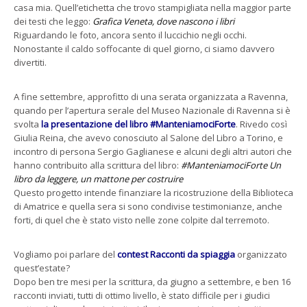
casa mia. Quell’etichetta che trovo stampigliata nella maggior parte
dei testi che leggo:
Grafica Veneta, dove nascono i libri
Riguardando le foto, ancora sento il luccichio negli occhi.
Nonostante il caldo soffocante di quel giorno, ci siamo davvero
divertiti.
A fine settembre, approfitto di una serata organizzata a Ravenna,
quando per l’apertura serale del Museo Nazionale di Ravenna si è
svolta
la presentazione del libro #ManteniamociForte
. Rivedo così
Giulia Reina, che avevo conosciuto al Salone del Libro a Torino, e
incontro di persona Sergio Gaglianese e alcuni degli altri autori che
hanno contribuito alla scrittura del libro:
#ManteniamociForte Un
libro da leggere, un mattone per costruire
Questo progetto intende finanziare la ricostruzione della Biblioteca
di Amatrice e quella sera si sono condivise testimonianze, anche
forti, di quel che è stato visto nelle zone colpite dal terremoto.
Vogliamo poi parlare del
contest Racconti da spiaggia
organizzato
quest’estate?
Dopo ben tre mesi per la scrittura, da giugno a settembre, e ben 16
racconti inviati, tutti di ottimo livello, è stato difficile per i giudici