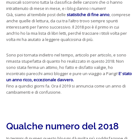
musicali scorrono tutta la classifica delle canzoni che ci hanno
intrattenuto di mese in mese, e i blog danno i numeri!
Già, siamo al temibile post delle
statistiche di fine anno
, comprese
anche quelle di lettura, da cui tra l’altro trovo sempre spunti
interessanti per l’anno successivo. Il 2018 poi è il primo in cui
anch’io ho la mia lista di libri letti, perché tracciare i titoli volta per
volta mi ha aiutato a leggere qualcosina di più.
Sono poi tornata indietro nel tempo, articolo per articolo, e sono
rimasta stupefatta di quanto ho realizzato in questo 2018. Non
sono stata ferma un attimo, ho fatto e disfatto valigie, ho
incontrato parecchi amici blogger e pure un viaggio a Parigi!
E’ stato
un anno ricco, eccezionale davvero.
Fino a quindici giorni fa. Ora il 2019 si annuncia come un anno di
cambiamenti e di confusione.
Qualche numero del 2018
In termini di numeri questo blog mi dà molta più soddisfazione di