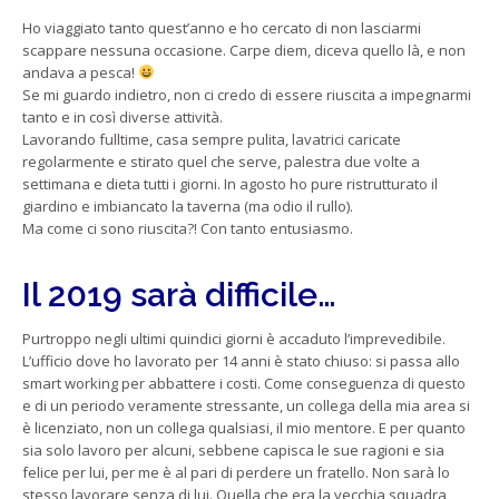
Ho viaggiato tanto quest’anno e ho cercato di non lasciarmi
scappare nessuna occasione. Carpe diem, diceva quello là, e non
andava a pesca!
Se mi guardo indietro, non ci credo di essere riuscita a impegnarmi
tanto e in così diverse attività.
Lavorando fulltime, casa sempre pulita, lavatrici caricate
regolarmente e stirato quel che serve, palestra due volte a
settimana e dieta tutti i giorni. In agosto ho pure ristrutturato il
giardino e imbiancato la taverna (ma odio il rullo).
Ma come ci sono riuscita?! Con tanto entusiasmo.
Il 2019 sarà difficile…
Purtroppo negli ultimi quindici giorni è accaduto l’imprevedibile.
L’ufficio dove ho lavorato per 14 anni è stato chiuso: si passa allo
smart working per abbattere i costi. Come conseguenza di questo
e di un periodo veramente stressante, un collega della mia area si
è licenziato, non un collega qualsiasi, il mio mentore. E per quanto
sia solo lavoro per alcuni, sebbene capisca le sue ragioni e sia
felice per lui, per me è al pari di perdere un fratello. Non sarà lo
stesso lavorare senza di lui. Quella che era la vecchia squadra