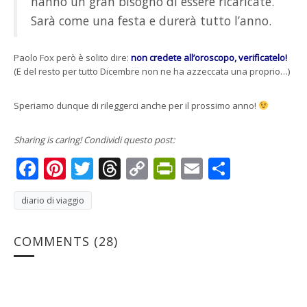
hanno un gran bisogno di essere ricaricate.
Sarà come una festa e durerà tutto l’anno.
Paolo Fox però è solito dire:
non credete all’oroscopo, verificatelo!
(E del resto per tutto Dicembre non ne ha azzeccata una proprio…)
Speriamo dunque di rileggerci anche per il prossimo anno!
Sharing is caring! Condividi questo post:
Facebook
Pinterest
Twitter
Threads
Copy
PrintFriendly
Email
Condivi
Link
diario di viaggio
COMMENTS
(28)