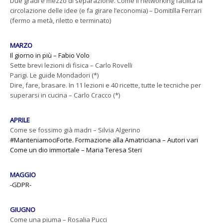
Due gradi e mezzo di separazione. Come il networking facilita la
circolazione delle idee (e fa girare l’economia) – Domitilla Ferrari
(fermo a metà, riletto e terminato)
MARZO
Il giorno in più – Fabio Volo
Sette brevi lezioni di fisica – Carlo Rovelli
Parigi. Le guide Mondadori (*)
Dire, fare, brasare. In 11 lezioni e 40 ricette, tutte le tecniche per
superarsi in cucina – Carlo Cracco (*)
APRILE
Come se fossimo già madri – Silvia Algerino
#ManteniamociForte. Formazione alla Amatriciana – Autori vari
Come un dio immortale – Maria Teresa Steri
MAGGIO
-GDPR-
GIUGNO
Come una piuma – Rosalia Pucci