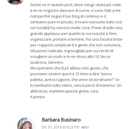
Anche se in questo post, dove vengo citata più volte
e te ne ringrazio davvero di cuore, ci sono fatti a me
noti perché seguo il tuo blog di continuo e ci
sentiamo pure in privato, trovare riassunto tutto così
con lucidità ha smosso molte cose. Primo di tutto una
grande applauso per quanto tu sia riuscita a fare,
organizzare, portare a termine. Poi una faccina triste
per i rapporti complicati tra gente che non comunica,
situazioni radicate, ingrovigliate per cui cerchi di
sciogliere un nodo e te ne ritrovi altri 10. Ne so
qualcosa, davvero.
Ma speriamo che ELLE abbia visto giusto, che
possiamo essere qua tra 12 mesi a dire “porca
paletta, aveva ragione, che anno straordinario!” Ce
lo meritiamo tutto intero, senza pezzi di traverso. Un
abbraccio, mantieni questa grinta, cara.
A presto
Barbara Businaro
Dic 31, 2018 at 6:23 PM
REPLY