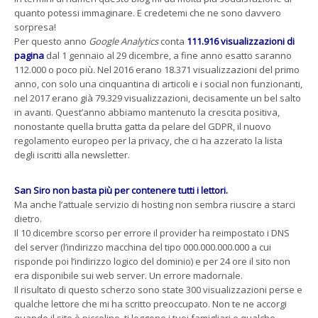
quanto potessi immaginare. E credetemi che ne sono davvero
sorpresa!
Per questo anno
Google Analytics
conta
111.916 visualizzazioni di
pagina
dal 1 gennaio al 29 dicembre, a fine anno esatto saranno
112.000 o poco più. Nel 2016 erano 18.371 visualizzazioni del primo
anno, con solo una cinquantina di articoli e i social non funzionanti,
nel 2017 erano già 79.329 visualizzazioni, decisamente un bel salto
in avanti. Quest’anno abbiamo mantenuto la crescita positiva,
nonostante quella brutta gatta da pelare del GDPR, il nuovo
regolamento europeo per la privacy, che ci ha azzerato la lista
degli iscritti alla newsletter.
San Siro non basta più per contenere tutti i lettori.
Ma anche l’attuale servizio di hosting non sembra riuscire a starci
dietro.
Il 10 dicembre scorso per errore il provider ha reimpostato i DNS
del server (l’indirizzo macchina del tipo 000.000.000.000 a cui
risponde poi l’indirizzo logico del dominio) e per 24 ore il sito non
era disponibile sui web server. Un errore madornale.
Il risultato di questo scherzo sono state 300 visualizzazioni perse e
qualche lettore che mi ha scritto preoccupato. Non te ne accorgi