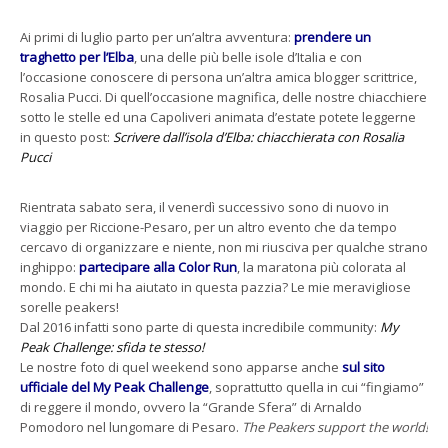
Ai primi di luglio parto per un’altra avventura:
prendere un
traghetto per l’Elba
, una delle più belle isole d’Italia e con
l’occasione conoscere di persona un’altra amica blogger scrittrice,
Rosalia Pucci. Di quell’occasione magnifica, delle nostre chiacchiere
sotto le stelle ed una Capoliveri animata d’estate potete leggerne
in questo post:
Scrivere dall’isola d’Elba: chiacchierata con Rosalia
Pucci
Rientrata sabato sera, il venerdì successivo sono di nuovo in
viaggio per Riccione-Pesaro, per un altro evento che da tempo
cercavo di organizzare e niente, non mi riusciva per qualche strano
inghippo:
partecipare alla Color Run
, la maratona più colorata al
mondo. E chi mi ha aiutato in questa pazzia? Le mie meravigliose
sorelle peakers!
Dal 2016 infatti sono parte di questa incredibile community:
My
Peak Challenge: sfida te stesso!
Le nostre foto di quel weekend sono apparse anche
sul sito
ufficiale del My Peak Challenge
, soprattutto quella in cui “fingiamo”
di reggere il mondo, ovvero la “Grande Sfera” di Arnaldo
Pomodoro nel lungomare di Pesaro.
The Peakers support the world!