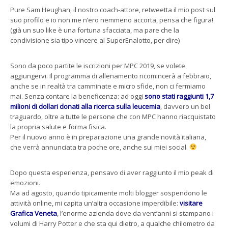
Pure Sam Heughan, il nostro coach-attore, retweetta il mio post sul
suo profilo e io non me n’ero nemmeno accorta, pensa che figura!
(già un suo like è una fortuna sfacciata, ma pare che la
condivisione sia tipo vincere al SuperEnalotto, per dire)
Sono da poco partite le iscrizioni per MPC 2019, se volete
aggiungervi. Il programma di allenamento ricomincerà a febbraio,
anche se in realtà tra camminate e micro sfide, non ci fermiamo
mai. Senza contare la beneficenza: ad oggi
sono stati raggiunti 1,7
milioni di dollari donati alla ricerca sulla leucemia
, davvero un bel
traguardo, oltre a tutte le persone che con MPC hanno riacquistato
la propria salute e forma fisica.
Per il nuovo anno è in preparazione una grande novità italiana,
che verrà annunciata tra poche ore, anche sui miei social.
Dopo questa esperienza, pensavo di aver raggiunto il mio peak di
emozioni.
Ma ad agosto, quando tipicamente molti blogger sospendono le
attività online, mi capita un’altra occasione imperdibile:
visitare
Grafica Veneta
, l’enorme azienda dove da vent’anni si stampano i
volumi di Harry Potter e che sta qui dietro, a qualche chilometro da