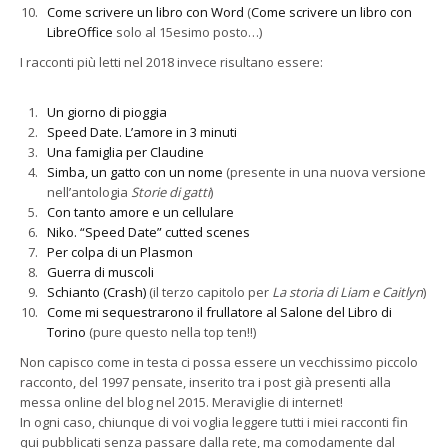
Come scrivere un libro con Word
(
Come scrivere un libro con
LibreOffice
solo al 15esimo posto…)
I racconti più letti nel 2018 invece risultano essere:
Un giorno di pioggia
Speed Date. L’amore in 3 minuti
Una famiglia per Claudine
Simba, un gatto con un nome
(presente in una nuova versione
nell’antologia
Storie di gatti
)
Con tanto amore e un cellulare
Niko. “Speed Date” cutted scenes
Per colpa di un Plasmon
Guerra di muscoli
Schianto (Crash)
(il terzo capitolo per
La storia di Liam e Caitlyn
)
Come mi sequestrarono il frullatore al Salone del Libro di
Torino
(pure questo nella top ten!!)
Non capisco come in testa ci possa essere un vecchissimo piccolo
racconto, del 1997 pensate, inserito tra i post già presenti alla
messa online del blog nel 2015. Meraviglie di internet!
In ogni caso, chiunque di voi voglia leggere tutti i miei racconti fin
qui pubblicati senza passare dalla rete, ma comodamente dal