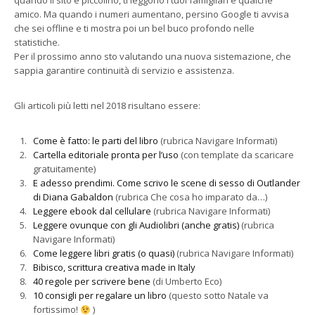
quando il sito è piccolino, ti leggono i tuoi famigliari e qualche
amico. Ma quando i numeri aumentano, persino Google ti avvisa
che sei offline e ti mostra poi un bel buco profondo nelle
statistiche.
Per il prossimo anno sto valutando una nuova sistemazione, che
sappia garantire continuità di servizio e assistenza.
Gli articoli più letti nel 2018 risultano essere:
Come è fatto: le parti del libro
(rubrica Navigare Informati)
Cartella editoriale pronta per l’uso
(con template da scaricare
gratuitamente)
E adesso prendimi. Come scrivo le scene di sesso di Outlander
di Diana Gabaldon
(rubrica Che cosa ho imparato da…)
Leggere ebook dal cellulare
(rubrica Navigare Informati)
Leggere ovunque con gli Audiolibri (anche gratis)
(rubrica
Navigare Informati)
Come leggere libri gratis (o quasi)
(rubrica Navigare Informati)
Bibisco, scrittura creativa made in Italy
40 regole per scrivere bene
(di Umberto Eco)
10 consigli per regalare un libro
(questo sotto Natale va
fortissimo!
)