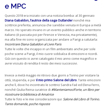
e MPC
Questo 2018 era iniziato con una notizia bomba: al 30 gennaio
Diana Gabaldon, l’autrice della saga Outlander
nonché mia
scrittrice preferita, annuncia che sarebbe venuta in Europa a metà
marzo. Ho sperato invano in un evento pubblico anche in territorio
italiano (è passata poi per Firenze e Venezia, ma privatamente),
ma alla fine mi sono organizzata per andare a Parigi a salutarla:
Incontrare Diana Gabaldon al Livre Paris
Tutte le volte che incappo in un film ambientato anche per sole
poche scene a Parigi, il mio cuore sobbalza di emozioni e ricordi.
Già con questo io avrei catalogato il mio anno come magnifico e
avrei vissuto di rendita il resto dei mesi successivi.
Invece a metà maggio mi ritrovo due giorni a Torino per visitare la
città, stupenda, e per
il mio primo Salone del Libro
. Tante emozioni
anche lì, dove ho incontrato le scrittrici Sandra Faé ed Elena Ferro,
nonché Giulia Reina curatrice di
#ManteniamociForte, un libro per
ricostruire la biblioteca di Amatrice
Tutte le foto e le mie considerazioni qui:
Salone del Libro di Torino.
Tante domande, poche risposte