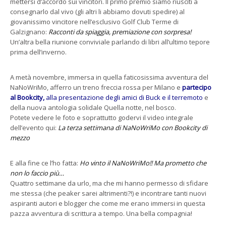
mettersi d’accordo sui vincitori. Il primo premio siamo riusciti a
consegnarlo dal vivo (gli altri li abbiamo dovuti spedire) al
giovanissimo vincitore nell’esclusivo Golf Club Terme di
Galzignano:
Racconti da spiaggia, premiazione con sorpresa!
Un’altra bella riunione conviviale parlando di libri all’ultimo tepore
prima dell’inverno.
A metà novembre, immersa in quella faticosissima avventura del
NaNoWriMo, afferro un treno freccia rossa per Milano e
partecipo
al Bookcity,
alla presentazione degli amici di Buck e il terremoto
e
della nuova antologia solidale Quella notte, nel bosco.
Potete vedere le foto e soprattutto godervi il video integrale
dell’evento qui:
La terza settimana di NaNoWriMo con Bookcity di
mezzo
E alla fine ce l’ho fatta:
Ho vinto il NaNoWriMo!! Ma prometto che
non lo faccio più…
Quattro settimane da urlo, ma che mi hanno permesso di sfidare
me stessa (che peaker sarei altrimenti?!) e incontrare tanti nuovi
aspiranti autori e blogger che come me erano immersi in questa
pazza avventura di scrittura a tempo. Una bella compagnia!