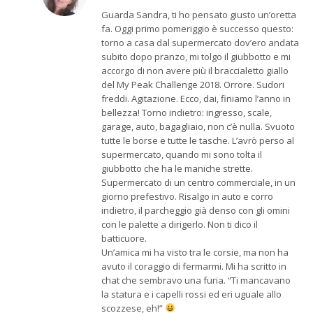
Guarda Sandra, ti ho pensato giusto un’oretta
fa. Oggi primo pomeriggio è successo questo:
torno a casa dal supermercato dov’ero andata
subito dopo pranzo, mi tolgo il giubbotto e mi
accorgo di non avere più il braccialetto giallo
del My Peak Challenge 2018. Orrore. Sudori
freddi. Agitazione. Ecco, dai, finiamo l’anno in
bellezza! Torno indietro: ingresso, scale,
garage, auto, bagagliaio, non c’è nulla. Svuoto
tutte le borse e tutte le tasche. L’avrò perso al
supermercato, quando mi sono tolta il
giubbotto che ha le maniche strette.
Supermercato di un centro commerciale, in un
giorno prefestivo. Risalgo in auto e corro
indietro, il parcheggio già denso con gli omini
con le palette a dirigerlo. Non ti dico il
batticuore.
Un’amica mi ha visto tra le corsie, ma non ha
avuto il coraggio di fermarmi. Mi ha scritto in
chat che sembravo una furia. “Ti mancavano
la statura e i capelli rossi ed eri uguale allo
scozzese, eh!”