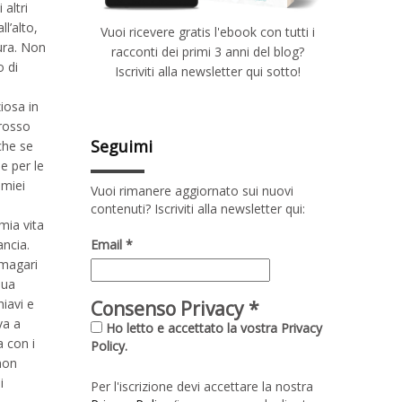
altri
ll’alto,
Vuoi ricevere gratis l'ebook con tutti i
nura. Non
racconti dei primi 3 anni del blog?
o di
Iscriviti alla newsletter qui sotto!
iosa in
grosso
Seguimi
che se
e per le
 miei
Vuoi rimanere aggiornato sui nuovi
contenuti? Iscriviti alla newsletter qui:
mia vita
Email
*
ancia.
 magari
sua
hiavi e
Consenso Privacy
*
va a
Ho letto e accettato la vostra Privacy
a con i
Policy.
non
i
Per l'iscrizione devi accettare la nostra