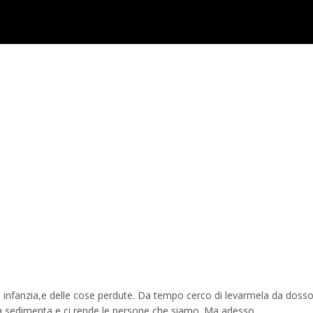
endly
ndividi
ell infanzia,e delle cose perdute. Da tempo cerco di levarmela da doss
sa sedimenta e ci rende le persone che siamo. Ma adesso