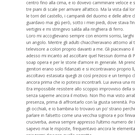
centro fino alla cima, e io dovevo camminare veloce e sen
tre piani di scale per arrivare all’attico. Ma la vista dal l
le torri del castello, i campanili del duomo e delle altre
guardavo mai giù però, sotto i miei piedi, dove stava l’i
vertigini e mi stringevo salda alla ringhiera di ferro.
Loro mi accoglievano sempre con enormi sorrisi, larghi a
un angolo. Mentre gli adulti chiacchieravano attorno al 
televisore a colori proprio davanti a me. Gli piacevano i
adesso mi incanto ad ascoltare quel Nessun dorma di P
soap opera e per le storie d’amore in generale. Mi pren
genitori erano solo fidanzati e si incontravano proprio l
ascoltavo estasiata quegli zii così preziosi e un tempo 
ancora prima che io potessi incontrarli. Lui aveva una 
Era impossibile resistere allo scoppio improvviso della su
senza saperne ancora il motivo. Non l’ho mai visto arrab
presenza, prima di affrontarlo con la giusta serenità. Por
gli occhiali, e io bambina lo trovavo un po’ strano perc
parlare in falsetto come una vecchia signora e poi finiva
cruciverba, aveva sempre appresso l’ultimo numero de L
sapevo mai le risposte, frequentavo ancora le elementari