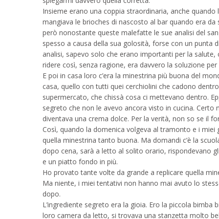
spiegarmi davvero quella corretta.
Insieme erano una coppia straordinaria, anche quando li
mangiava le brioches di nascosto al bar quando era da so
però nonostante queste malefatte le sue analisi del san
spesso a causa della sua golosità, forse con un punta di
analisi, sapevo solo che erano importanti per la salute
ridere così, senza ragione, era davvero la soluzione per
E poi in casa loro c’era la minestrina più buona del mo
casa, quello con tutti quei cerchiolini che cadono dentro 
supermercato, che chissà cosa ci mettevano dentro. Epp
segreto che non le avevo ancora visto in cucina. Certo n
diventava una crema dolce. Per la verità, non so se il 
Così, quando la domenica volgeva al tramonto e i miei ge
quella minestrina tanto buona. Ma domandi c’è la scuola,
dopo cena, sarà a letto al solito orario, rispondevano gli 
e un piatto fondo in più.
Ho provato tante volte da grande a replicare quella mine
Ma niente, i miei tentativi non hanno mai avuto lo stes
dopo.
L’ingrediente segreto era la gioia. Ero la piccola bimba 
loro camera da letto, si trovava una stanzetta molto bel