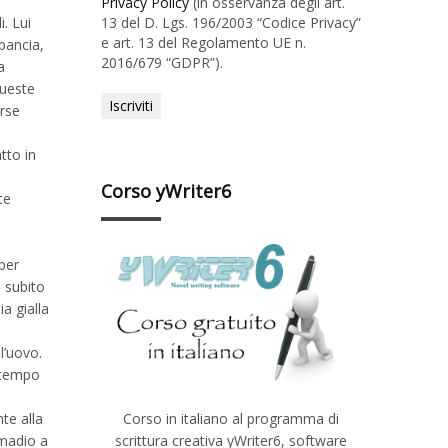
Privacy Policy
(in osservanza degli art.
13 del D. Lgs. 196/2003 “Codice Privacy”
. Lui
e art. 13 del Regolamento UE n.
pancia,
2016/679 “GDPR”).
a
queste
orse
tto in
Corso yWriter6
te
per
i subito
ia gialla
l’uovo.
o tempo
Corso in italiano al programma di
te alla
scrittura creativa yWriter6, software
rmadio a