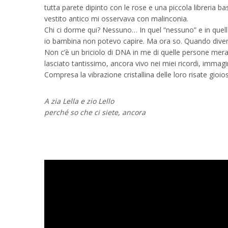
tutta parete dipinto con le rose e una piccola libreria b
vestito antico mi osservava con malinconia.
Chi ci dorme qui? Nessuno… In quel “nessuno” e in quell
io bambina non potevo capire. Ma ora so. Quando diventi 
Non c’è un briciolo di DNA in me di quelle persone mera
lasciato tantissimo, ancora vivo nei miei ricordi, imma
Compresa la vibrazione cristallina delle loro risate gioio
A zia Lella e zio Lello
perché so che ci siete, ancora