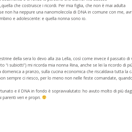
,quella che costruisce i ricordi. Per mia figlia, che non è mai adulta
he se non ha neppure una nanomolecola di DNA in comune con me, av
mbino e adolescente: e quella nonna sono io.
trine della sera lo devo alla zia Lella, così come invece il passato di
neto “i subiotti”) mi ricorda mia nonna Rina, anche se lei la ricordo di più
la domenica a pranzo, sulla cucina economica che riscaldava tutta la c
o non sempre ci riesco, per lo meno non nelle feste comandate, quando
tunato e il DNA in fondo è sopravvalutato: ho avuto molto di più dagli 
i parenti veri e propri.