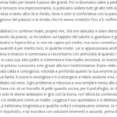
za fiato per tenere il passo dei grandi. Poi si dovevano salire a piedi 
oro terrazzo era impressionante, si potevano vedere tutti gli altri tetti da
 chiese e tanto altro là in fondo, dove il cielo si confondeva con la pia
ngresso del palazzo e la strada che mi aveva condotto fino a lì, soffriv
bbracci e continue risate, proprio me, che ero abituata a stare silenz
tavolo da pranzo, io mi sedevo sul tappeto del salotto e guardavo il 
l teatro e l’opera lirica, io non ne capivo poi molto, ma sono convinta 
avarotti è per merito loro, in qualche modo.
Lei si appassionava anch
deva in braccio e cominciava a raccontarmi con animosità di quando i
ì, in casa sua. Mio padre si schermiva e mia madre arrossiva. Io invece
che potevo conoscere solo grazie alla loro testimonianza. Erano nella 
risata calda e contagiosa, rotonda e profonda quanto la sua enorme p
a ilarità. Il suono ti avvolgeva e ti costringeva a ridere assieme a lui,
biato sul serio. Ogni problema si riduceva a una semplice inezia alla 
tava con sé un borsello di pelle quando usciva, per il portafoglio, le c
hé solo le donne andavano in giro con la borsa, no? Allora lui comincia
 col sbellicarsi come un matto. Leggeva il suo quotidiano e si dilettav
a Settimana Enigmistica e qualche volta li compilavamo insieme. Io 
 dopotutto, e lui esordiva con soluzioni irriverenti e assurde, prima d