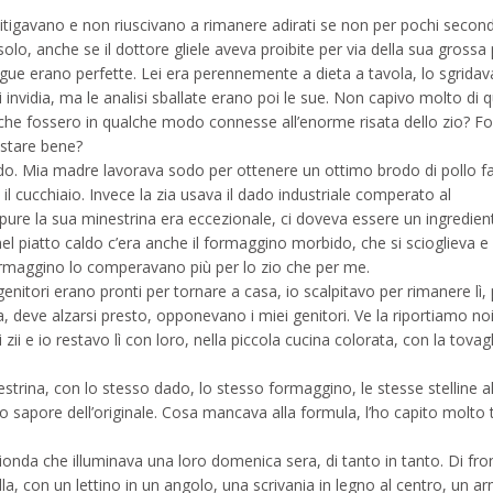
tigavano e non riuscivano a rimanere adirati se non per pochi secondi
lo, anche se il dottore gliele aveva proibite per via della sua grossa 
gue erano perfette. Lei era perennemente a dieta a tavola, lo sgridav
 invidia, ma le analisi sballate erano poi le sue. Non capivo molto di 
, che fossero in qualche modo connesse all’enorme risata dello zio? F
 stare bene?
ndo. Mia madre lavorava sodo per ottenere un ottimo brodo di pollo fa
il cucchiaio. Invece la zia usava il dado industriale comperato al
ure la sua minestrina era eccezionale, ci doveva essere un ingredien
el piatto caldo c’era anche il formaggino morbido, che si scioglieva e
formaggino lo comperavano più per lo zio che per me.
nitori erano pronti per tornare a casa, io scalpitavo per rimanere lì, 
 deve alzarsi presto, opponevano i miei genitori. Ve la riportiamo no
zii e io restavo lì con loro, nella piccola cucina colorata, con la tovagl
strina, con lo stesso dado, lo stesso formaggino, le stesse stelline al
so sapore dell’originale. Cosa mancava alla formula, l’ho capito molt
bionda che illuminava una loro domenica sera, di tanto in tanto. Di fron
la, con un lettino in un angolo, una scrivania in legno al centro, un a