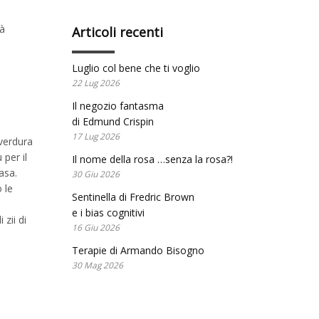
rà
Articoli recenti
Luglio col bene che ti voglio
22 Lug 2026
Il negozio fantasma
di Edmund Crispin
17 Lug 2026
 verdura
 per il
Il nome della rosa …senza la rosa?!
asa.
30 Giu 2026
 le
Sentinella di Fredric Brown
e i bias cognitivi
zii di
16 Giu 2026
Terapie di Armando Bisogno
30 Mag 2026