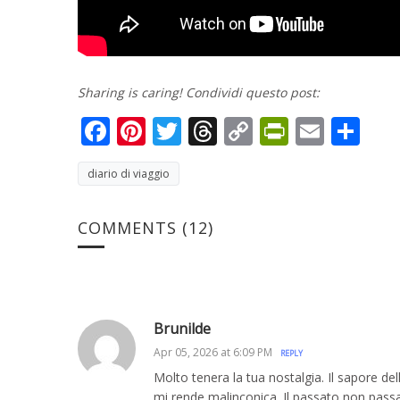
Sharing is caring! Condividi questo post:
Facebook
Pinterest
Twitter
Threads
Copy
PrintFri
Email
Co
Link
diario di viaggio
COMMENTS
(12)
Brunilde
Apr 05, 2026 at 6:09 PM
REPLY
Molto tenera la tua nostalgia. Il sapore d
mi rende malinconica. Il passato non pas