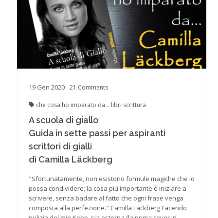
19
Gen
2020
21
Comments
che cosa ho imparato da...
libri
scrittura
A scuola di giallo
Guida in sette passi per aspiranti
scrittori di gialli
di Camilla Läckberg
"Sfortunatamente, non esistono formule magiche che io
possa condividere; la cosa più importante è iniziare a
scrivere, senza badare al fatto che ogni frase venga
composta alla perfezione." Camilla Läckberg Facendo
pulizia del mio Kobo, sia esterna (la prima cover in