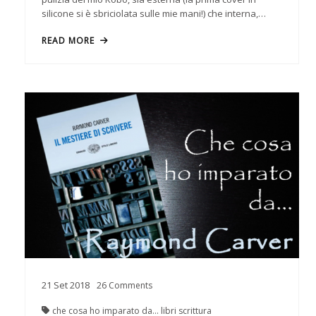
silicone si è sbriciolata sulle mie mani!) che interna,…
READ MORE
21
Set
2018
26
Comments
che cosa ho imparato da...
libri
scrittura