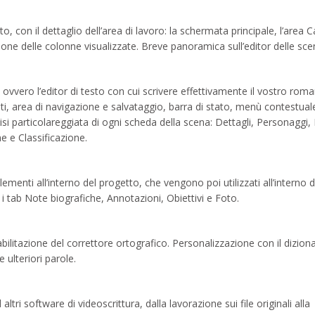
o, con il dettaglio dell’area di lavoro: la schermata principale, l’area Ca
ione delle colonne visualizzate. Breve panoramica sull’editor delle sce
vero l’editor di testo con cui scrivere effettivamente il vostro roma
i, area di navigazione e salvataggio, barra di stato, menù contestuale
lisi particolareggiata di ogni scheda della scena: Dettagli, Personaggi
e e Classificazione.
ementi all’interno del progetto, che vengono poi utilizzati all’interno d
i tab Note biografiche, Annotazioni, Obiettivi e Foto.
bilitazione del correttore ortografico. Personalizzazione con il dizion
e ulteriori parole.
ri software di videoscrittura, dalla lavorazione sui file originali alla