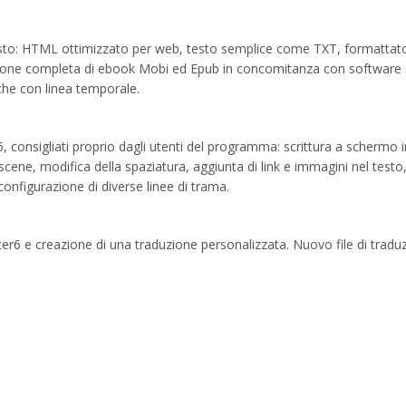
 testo: HTML ottimizzato per web, testo semplice come TXT, formatta
ione completa di ebook Mobi ed Epub in concomitanza con software C
che con linea temporale.
r6, consigliati proprio dagli utenti del programma: scrittura a schermo i
e scene, modifica della spaziatura, aggiunta di link e immagini nel testo
 configurazione di diverse linee di trama.
riter6 e creazione di una traduzione personalizzata. Nuovo file di tradu