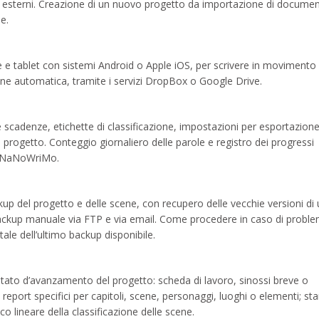
or esterni. Creazione di un nuovo progetto da importazione di docume
e.
e e tablet con sistemi Android o Apple iOS, per scrivere in movimento
one automatica, tramite i servizi DropBox o Google Drive.
e scadenze, etichette di classificazione, impostazioni per esportazione
rogetto. Conteggio giornaliero delle parole e registro dei progressi
del NaNoWriMo.
ackup del progetto e delle scene, con recupero delle vecchie versioni di
backup manuale via FTP e via email. Come procedere in caso di problem
tale dell’ultimo backup disponibile.
o stato d’avanzamento del progetto: scheda di lavoro, sinossi breve o
e; report specifici per capitoli, scene, personaggi, luoghi o elementi; s
co lineare della classificazione delle scene.