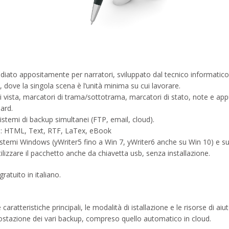
diato appositamente per narratori, sviluppato dal tecnico informatic
ne, dove la singola scena è l’unità minima su cui lavorare.
ti di vista, marcatori di trama/sottotrama, marcatori di stato, note e app
ard.
stemi di backup simultanei (FTP, email, cloud).
ard: HTML, Text, RTF, LaTex, eBook
istemi Windows (yWriter5 fino a Win 7, yWriter6 anche su Win 10) e su
tilizzare il pacchetto anche da chiavetta usb, senza installazione.
atuito in italiano.
aratteristiche principali, le modalità di istallazione e le risorse di aiu
ostazione dei vari backup, compreso quello automatico in cloud.