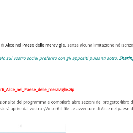
 di
Alice nel Paese delle meraviglie
, senza alcuna limitazione né iscriz
lo sul vostro social preferito con gli appositi pulsanti sotto.
Sharing
6_Alice_nel_Paese_delle_meraviglie.zip
onalità del programma e compilerò altre sezioni del progetto/libro di
erà aprire dal vostro yWriter6 il file Le avventure di Alice nel paese d