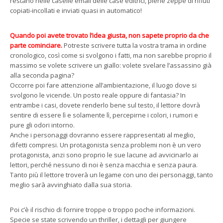
restano nelle caselle email delle case editrici, piene zeppe di rifiuti
copiati-incollati e inviati quasi in automatico!
Quando poi avete trovato l’idea giusta, non sapete proprio da che
parte cominciare.
Potreste scrivere tutta la vostra trama in ordine
cronologico, così come si svolgono i fatti, ma non sarebbe proprio il
massimo se volete scrivere un giallo: volete svelare l’assassino già
alla seconda pagina?
Occorre poi fare attenzione all’ambientazione, il luogo dove si
svolgono le vicende. Un posto reale oppure di fantasia? In
entrambe i casi, dovete renderlo bene sul testo, il lettore dovrà
sentire di essere lì e solamente lì, percepirne i colori, i rumori e
pure gli odori intorno.
Anche i personaggi dovranno essere rappresentati al meglio,
difetti compresi. Un protagonista senza problemi non è un vero
protagonista, anzi sono proprio le sue lacune ad avvicinarlo ai
lettori, perché nessuno di noi è senza macchia e senza paura.
Tanto più il lettore troverà un legame con uno dei personaggi, tanto
meglio sarà avvinghiato dalla sua storia.
Poi c’è il rischio di fornire troppe o troppo poche informazioni.
Specie se state scrivendo un thriller, i dettagli per giungere