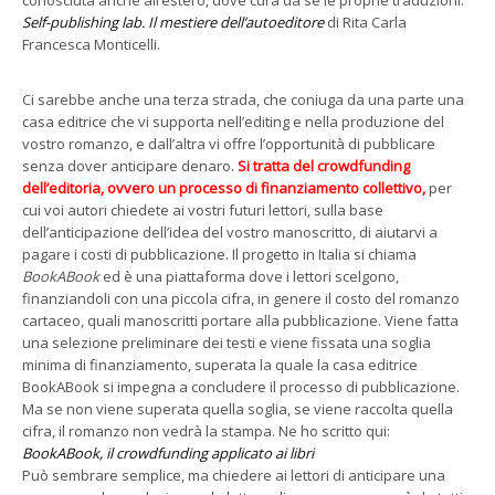
conosciuta anche all’estero, dove cura da sé le proprie traduzioni:
Self-publishing lab. Il mestiere dell’autoeditore
di Rita Carla
Francesca Monticelli.
Ci sarebbe anche una terza strada, che coniuga da una parte una
casa editrice che vi supporta nell’editing e nella produzione del
vostro romanzo, e dall’altra vi offre l’opportunità di pubblicare
senza dover anticipare denaro.
Si tratta del crowdfunding
dell’editoria
,
ovvero un processo di finanziamento collettivo,
per
cui voi autori chiedete ai vostri futuri lettori, sulla base
dell’anticipazione dell’idea del vostro manoscritto, di aiutarvi a
pagare i costi di pubblicazione. Il progetto in Italia si chiama
BookABook
ed è una piattaforma dove i lettori scelgono,
finanziandoli con una piccola cifra, in genere il costo del romanzo
cartaceo, quali manoscritti portare alla pubblicazione. Viene fatta
una selezione preliminare dei testi e viene fissata una soglia
minima di finanziamento, superata la quale la casa editrice
BookABook si impegna a concludere il processo di pubblicazione.
Ma se non viene superata quella soglia, se viene raccolta quella
cifra, il romanzo non vedrà la stampa. Ne ho scritto qui:
BookABook, il crowdfunding applicato ai libri
Può sembrare semplice, ma chiedere ai lettori di anticipare una