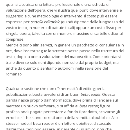
quali si acquista una lettura professionale e una scheda di
valutazione dell’opera, che vi illustra quei punti dove intervenire e
suggerisci alcune metodologie di intervento. Il costo può essere
espresso per
cartella editoriale
(quindi dipende dalla lunghezza del
vostro testo, in numero di battute totali) oppure un costo fisso per
singola opera, talvolta con un numero massimo di cartelle editoriali
comprese.
Mentre ci sono altri servizi, in genere un pacchetto di consulenza in
ore, dove l’editor segue lo scrittore passo passo nella riscrittura del
testo, dopo la prima valutazione del manoscritto. Come orientarsi
tra le diverse soluzioni dipende non solo dal proprio budget, ma
anche da quanto ci sentiamo autonomi nella revisione del
romanzo.
Qualcuno sostiene che non c’è necessità di editing per la
pubblicazione, basta avvalersi di un buon
beta reader
. Questa
parola nasce proprio dall’informatica, dove prima di lanciare sul
mercato un nuovo software, ci si affida ai
beta tester
, figure
professionali pagate per testare a fondo il prodotto, scovarne gli
errori così che siano corretti prima della vendita al pubblico. Allo
stesso modo, il beta reader è un lettore obiettivo, distaccato
dall’autore (non può essere un parente o un amico, no!), che