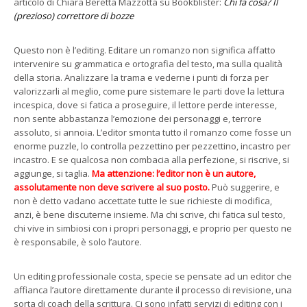
articolo di Chiara Beretta Mazzotta su Bookblister:
Chi fa cosa? Il
(prezioso) correttore di bozze
Questo non è l’editing. Editare un romanzo non significa affatto
intervenire su grammatica e ortografia del testo, ma sulla qualità
della storia. Analizzare la trama e vederne i punti di forza per
valorizzarli al meglio, come pure sistemare le parti dove la lettura
incespica, dove si fatica a proseguire, il lettore perde interesse,
non sente abbastanza l’emozione dei personaggi e, terrore
assoluto, si annoia. L’editor smonta tutto il romanzo come fosse un
enorme puzzle, lo controlla pezzettino per pezzettino, incastro per
incastro. E se qualcosa non combacia alla perfezione, si riscrive, si
aggiunge, si taglia.
Ma attenzione: l’editor non è un autore,
assolutamente non deve scrivere al suo posto.
Può suggerire, e
non è detto vadano accettate tutte le sue richieste di modifica,
anzi, è bene discuterne insieme. Ma chi scrive, chi fatica sul testo,
chi vive in simbiosi con i propri personaggi, e proprio per questo ne
è responsabile, è solo l’autore.
Un editing professionale costa, specie se pensate ad un editor che
affianca l’autore direttamente durante il processo di revisione, una
sorta di coach della scrittura. Ci sono infatti servizi di editing con i