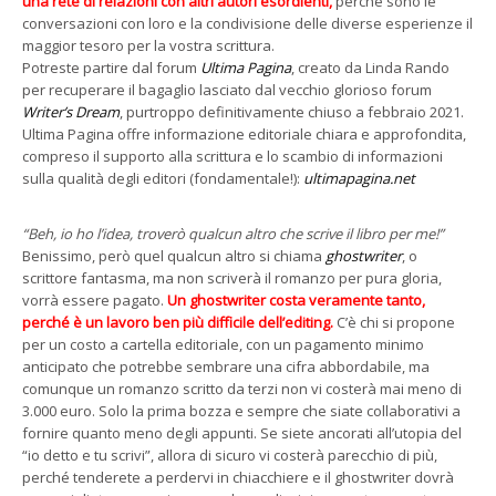
una rete di relazioni con altri autori esordienti,
perché sono le
conversazioni con loro e la condivisione delle diverse esperienze il
maggior tesoro per la vostra scrittura.
Potreste partire dal forum
Ultima Pagina
, creato da Linda Rando
per recuperare il bagaglio lasciato dal vecchio glorioso forum
Writer’s Dream
, purtroppo definitivamente chiuso a febbraio 2021.
Ultima Pagina offre informazione editoriale chiara e approfondita,
compreso il supporto alla scrittura e lo scambio di informazioni
sulla qualità degli editori (fondamentale!):
ultimapagina.net
“Beh, io ho l’idea, troverò qualcun altro che scrive il libro per me!”
Benissimo, però quel qualcun altro si chiama
ghostwriter
, o
scrittore fantasma, ma non scriverà il romanzo per pura gloria,
vorrà essere pagato.
Un ghostwriter costa veramente tanto,
perché è un lavoro ben più difficile dell’editing.
C’è chi si propone
per un costo a cartella editoriale, con un pagamento minimo
anticipato che potrebbe sembrare una cifra abbordabile, ma
comunque un romanzo scritto da terzi non vi costerà mai meno di
3.000 euro. Solo la prima bozza e sempre che siate collaborativi a
fornire quanto meno degli appunti. Se siete ancorati all’utopia del
“io detto e tu scrivi”, allora di sicuro vi costerà parecchio di più,
perché tenderete a perdervi in chiacchiere e il ghostwriter dovrà