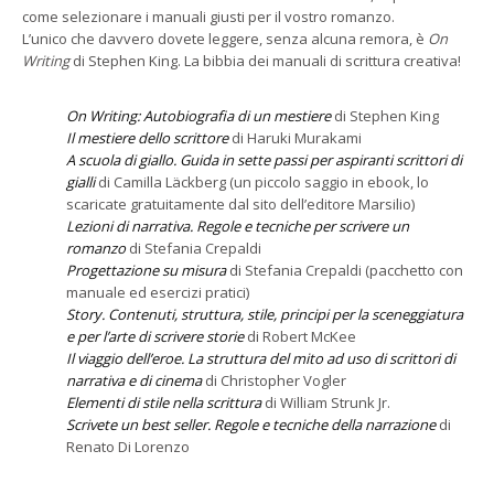
come selezionare i manuali giusti per il vostro romanzo.
L’unico che davvero dovete leggere, senza alcuna remora, è
On
Writing
di Stephen King. La bibbia dei manuali di scrittura creativa!
On Writing: Autobiografia di un mestiere
di Stephen King
Il mestiere dello scrittore
di Haruki Murakami
A scuola di giallo. Guida in sette passi per aspiranti scrittori di
gialli
di Camilla Läckberg (un piccolo saggio in ebook, lo
scaricate gratuitamente dal sito dell’editore Marsilio)
Lezioni di narrativa. Regole e tecniche per scrivere un
romanzo
di Stefania Crepaldi
Progettazione su misura
di Stefania Crepaldi (pacchetto con
manuale ed esercizi pratici)
Story. Contenuti, struttura, stile, principi per la sceneggiatura
e per l’arte di scrivere storie
di Robert McKee
Il viaggio dell’eroe. La struttura del mito ad uso di scrittori di
narrativa e di cinema
di Christopher Vogler
Elementi di stile nella scrittura
di William Strunk Jr.
Scrivete un best seller. Regole e tecniche della narrazione
di
Renato Di Lorenzo