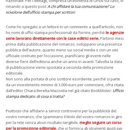
nazionale. Per i dettagli, compresa un’inchiesta di OPEN sul caso, vi
rimando a questo post:
A chi affidare la tua comunicazione? Lo
scivolone dell’ufficio stampa per scrittori
Come ho spiegato a un lettore in un commento a quell’articolo, non
ho nomi di uffici stampa professionali da fornire, perché
le agenzie
serie lavorano direttamente con le case editrici serie.
Partono mesi
prima dalla pubblicazione del romanzo, sviluppano una presenza
pubblica dell’autore, quanto meno sui social media o con un sito
ufficiale costruito per l’occasione, pianificano gli eventi nelle
diverse fiere dell’editoria anche un anno in avanti. Talvolta la data
di pubblicazione viene spostata a seconda della promozione
editoriale.
Non sono alla portata di uno scrittore esordiente, perché si parte
da un investimento minimo di 3.000 euro per cominciare, cifra citata
dall’editor Chiara Beretta Mazzotta nel già citato Bookblister:
Ufficio
stampa dedicato: di cosa si tratta?
Piuttosto che affidarvi a servizi controversi per la pubblicità del
vostro romanzo, che spammano il titolo del vostro romanzo in giro
per la rete senza alcun risultato tangibile,
meglio seguire un corso
per la promozione editoriale,
che vi fornisca gli strumenti giusti per