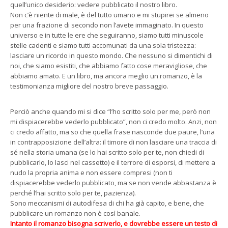
quell’unico desiderio: vedere pubblicato il nostro libro.
Non c’è niente di male, è del tutto umano e mi stupirei se almeno
per una frazione di secondo non l’avete immaginato. In questo
universo e in tutte le ere che seguiranno, siamo tutti minuscole
stelle cadenti e siamo tutti accomunati da una sola tristezza:
lasciare un ricordo in questo mondo. Che nessuno si dimentichi di
noi, che siamo esistiti, che abbiamo fatto cose meravigliose, che
abbiamo amato. E un libro, ma ancora meglio un romanzo, è la
testimonianza migliore del nostro breve passaggio.
Perciò anche quando mi si dice “l’ho scritto solo per me, però non
mi dispiacerebbe vederlo pubblicato”, non ci credo molto. Anzi, non
ci credo affatto, ma so che quella frase nasconde due paure, l’una
in contrapposizione dell’altra: il timore di non lasciare una traccia di
sé nella storia umana (se lo hai scritto solo per te, non chiedi di
pubblicarlo, lo lasci nel cassetto) e il terrore di esporsi, di mettere a
nudo la propria anima e non essere compresi (non ti
dispiacerebbe vederlo pubblicato, ma se non vende abbastanza è
perché l’hai scritto solo per te, pazienza).
Sono meccanismi di autodifesa di chi ha già capito, e bene, che
pubblicare un romanzo non è così banale.
Intanto il romanzo bisogna scriverlo, e dovrebbe essere un testo di