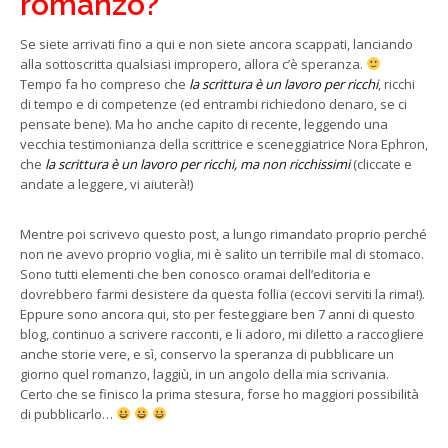
romanzo?
Se siete arrivati fino a qui e non siete ancora scappati, lanciando
alla sottoscritta qualsiasi impropero, allora c’è speranza.
Tempo fa ho compreso che
la scrittura è un lavoro per ricchi
, ricchi
di tempo e di competenze (ed entrambi richiedono denaro, se ci
pensate bene). Ma ho anche capito di recente, leggendo una
vecchia testimonianza della scrittrice e sceneggiatrice Nora Ephron,
che
la scrittura è un lavoro per ricchi, ma non ricchissimi
(cliccate e
andate a leggere, vi aiuterà!)
Mentre poi scrivevo questo post, a lungo rimandato proprio perché
non ne avevo proprio voglia, mi è salito un terribile mal di stomaco.
Sono tutti elementi che ben conosco oramai dell’editoria e
dovrebbero farmi desistere da questa follia (eccovi serviti la rima!).
Eppure sono ancora qui, sto per festeggiare ben 7 anni di questo
blog, continuo a scrivere racconti, e li adoro, mi diletto a raccogliere
anche storie vere, e sì, conservo la speranza di pubblicare un
giorno quel romanzo, laggiù, in un angolo della mia scrivania.
Certo che se finisco la prima stesura, forse ho maggiori possibilità
di pubblicarlo…