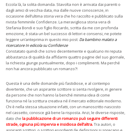
Eccola là, la solita domanda. Stavolta non è arrivata dai parenti o
dagli amici di vecchia data, ma dalle nuove conoscenze, in
occasione dell’ultima storia vera che ho raccolto e pubblicato sulla
rivista femminile Confidenze. La meravigliosa storia vera di
Stefania Bondi e suo figlio Riccardo, scritta da me con profonda
emozione, è stata un bel successo di lettori e consensi, ne potete
leggere un’anteprima in questo mio post:
Da bambino malato a
ricercatore In edicola su Confidenze
Constatato quindi che scrivo decentemente e qualcuno mi reputa
abbastanza di qualità da affidarmi quattro pagine del suo giornale,
la richiesta giunge puntualmente, dopo i complimenti. Ma perché
non hai ancora pubblicato un romanzo?!
Questa è una delle domande più fastidiose, e al contempo
divertente, che un aspirante scrittore si senta rivolgere, in genere
da persone che non hanno la benché minima idea di come
funziona né la scrittura creativa né il mercato editoriale moderno.
Chi è nella stessa situazione infatti, con un manoscritto nascosto
nel cassetto, conosce già bene la risposta. Anzi, le diverse risposte,
dato che
la pubblicazione di un romanzo può seguire differenti
strade, ognuna più impervia e insidiosa dell’altra.
Tra autori, o
aspiranti scrittori, o scrittori esordienti (le definizioni si sprecano e