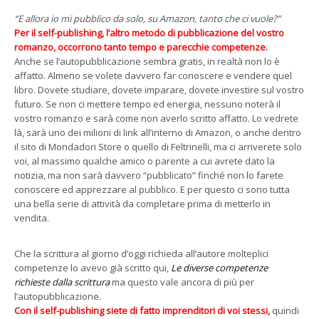
“E allora io mi pubblico da solo, su Amazon, tanto che ci vuole?”
Per il self-publishing, l’altro metodo di pubblicazione del vostro
romanzo, occorrono tanto tempo e parecchie competenze.
Anche se l’autopubblicazione sembra gratis, in realtà non lo è
affatto. Almeno se volete davvero far conoscere e vendere quel
libro. Dovete studiare, dovete imparare, dovete investire sul vostro
futuro. Se non ci mettere tempo ed energia, nessuno noterà il
vostro romanzo e sarà come non averlo scritto affatto. Lo vedrete
là, sarà uno dei milioni di link all’interno di Amazon, o anche dentro
il sito di Mondadori Store o quello di Feltrinelli, ma ci arriverete solo
voi, al massimo qualche amico o parente a cui avrete dato la
notizia, ma non sarà davvero “pubblicato” finché non lo farete
conoscere ed apprezzare al pubblico. E per questo ci sono tutta
una bella serie di attività da completare prima di metterlo in
vendita.
Che la scrittura al giorno d’oggi richieda all’autore molteplici
competenze lo avevo già scritto qui,
Le diverse competenze
richieste dalla scrittura
ma questo vale ancora di più per
l’autopubblicazione.
Con il self-publishing siete di fatto imprenditori di voi stessi,
quindi