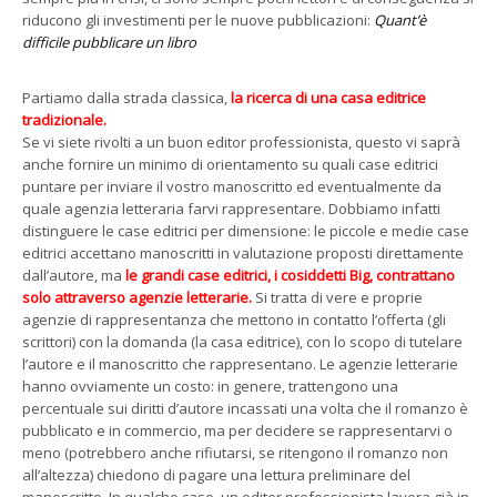
riducono gli investimenti per le nuove pubblicazioni:
Quant’è
difficile pubblicare un libro
Partiamo dalla strada classica,
la ricerca di una casa editrice
tradizionale.
Se vi siete rivolti a un buon editor professionista, questo vi saprà
anche fornire un minimo di orientamento su quali case editrici
puntare per inviare il vostro manoscritto ed eventualmente da
quale agenzia letteraria farvi rappresentare. Dobbiamo infatti
distinguere le case editrici per dimensione: le piccole e medie case
editrici accettano manoscritti in valutazione proposti direttamente
dall’autore, ma
le grandi case editrici, i cosiddetti Big, contrattano
solo attraverso agenzie letterarie.
Si tratta di vere e proprie
agenzie di rappresentanza che mettono in contatto l’offerta (gli
scrittori) con la domanda (la casa editrice), con lo scopo di tutelare
l’autore e il manoscritto che rappresentano. Le agenzie letterarie
hanno ovviamente un costo: in genere, trattengono una
percentuale sui diritti d’autore incassati una volta che il romanzo è
pubblicato e in commercio, ma per decidere se rappresentarvi o
meno (potrebbero anche rifiutarsi, se ritengono il romanzo non
all’altezza) chiedono di pagare una lettura preliminare del