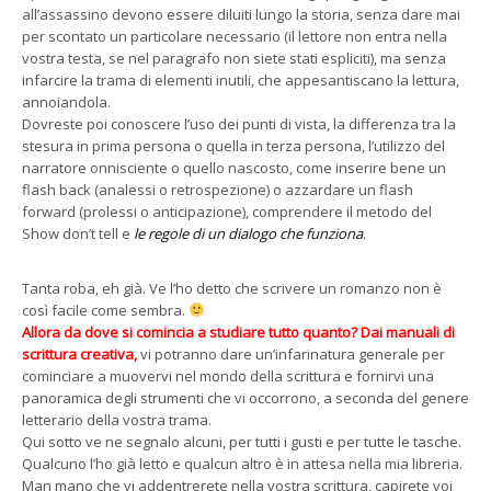
all’assassino devono essere diluiti lungo la storia, senza dare mai
per scontato un particolare necessario (il lettore non entra nella
vostra testa, se nel paragrafo non siete stati espliciti), ma senza
infarcire la trama di elementi inutili, che appesantiscano la lettura,
annoiandola.
Dovreste poi conoscere l’uso dei punti di vista, la differenza tra la
stesura in prima persona o quella in terza persona, l’utilizzo del
narratore onnisciente o quello nascosto, come inserire bene un
flash back (analessi o retrospezione) o azzardare un flash
forward (prolessi o anticipazione), comprendere il metodo del
Show don’t tell e
le regole di un dialogo che funziona
.
Tanta roba, eh già. Ve l’ho detto che scrivere un romanzo non è
così facile come sembra.
Allora da dove si comincia a studiare tutto quanto? Dai manuali di
scrittura creativa,
vi potranno dare un’infarinatura generale per
cominciare a muovervi nel mondo della scrittura e fornirvi una
panoramica degli strumenti che vi occorrono, a seconda del genere
letterario della vostra trama.
Qui sotto ve ne segnalo alcuni, per tutti i gusti e per tutte le tasche.
Qualcuno l’ho già letto e qualcun altro è in attesa nella mia libreria.
Man mano che vi addentrerete nella vostra scrittura, capirete voi