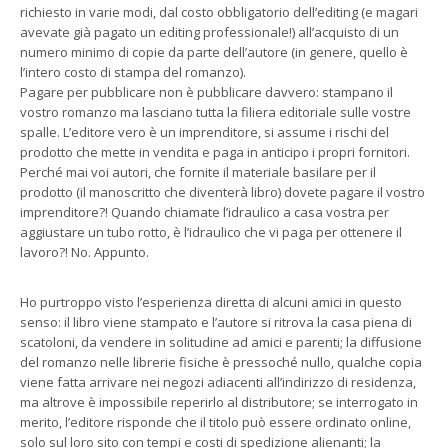
richiesto in varie modi, dal costo obbligatorio dell’editing (e magari
avevate già pagato un editing professionale!) all’acquisto di un
numero minimo di copie da parte dell’autore (in genere, quello è
l’intero costo di stampa del romanzo).
Pagare per pubblicare non è pubblicare davvero: stampano il
vostro romanzo ma lasciano tutta la filiera editoriale sulle vostre
spalle. L’editore vero è un imprenditore, si assume i rischi del
prodotto che mette in vendita e paga in anticipo i propri fornitori.
Perché mai voi autori, che fornite il materiale basilare per il
prodotto (il manoscritto che diventerà libro) dovete pagare il vostro
imprenditore?! Quando chiamate l’idraulico a casa vostra per
aggiustare un tubo rotto, è l’idraulico che vi paga per ottenere il
lavoro?! No. Appunto.
Ho purtroppo visto l’esperienza diretta di alcuni amici in questo
senso: il libro viene stampato e l’autore si ritrova la casa piena di
scatoloni, da vendere in solitudine ad amici e parenti; la diffusione
del romanzo nelle librerie fisiche è pressoché nullo, qualche copia
viene fatta arrivare nei negozi adiacenti all’indirizzo di residenza,
ma altrove è impossibile reperirlo al distributore; se interrogato in
merito, l’editore risponde che il titolo può essere ordinato online,
solo sul loro sito con tempi e costi di spedizione alienanti; la