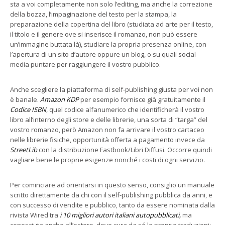
sta a voi completamente non solo l’editing, ma anche la correzione
della bozza, l’impaginazione del testo per la stampa, la
preparazione della copertina del libro (studiata ad arte per il testo,
il titolo e il genere ove si inserisce il romanzo, non può essere
un’immagine buttata là), studiare la propria presenza online, con
l’apertura di un sito d’autore oppure un blog, o su quali social
media puntare per raggiungere il vostro pubblico.
Anche scegliere la piattaforma di self-publishing giusta per voi non
è banale.
Amazon KDP
per esempio fornisce già gratuitamente il
Codice ISBN
, quel codice alfanumerico che identificherà il vostro
libro all’interno degli store e delle librerie, una sorta di “targa” del
vostro romanzo, però Amazon non fa arrivare il vostro cartaceo
nelle librerie fisiche, opportunità offerta a pagamento invece da
StreetLib
con la distribuzione Fastbook/Libri Diffusi. Occorre quindi
vagliare bene le proprie esigenze nonché i costi di ogni servizio.
Per cominciare ad orientarsi in questo senso, consiglio un manuale
scritto direttamente da chi con il self-publishing pubblica da anni, e
con successo di vendite e pubblico, tanto da essere nominata dalla
rivista Wired tra
i 10 migliori autori italiani autopubblicati,
ma