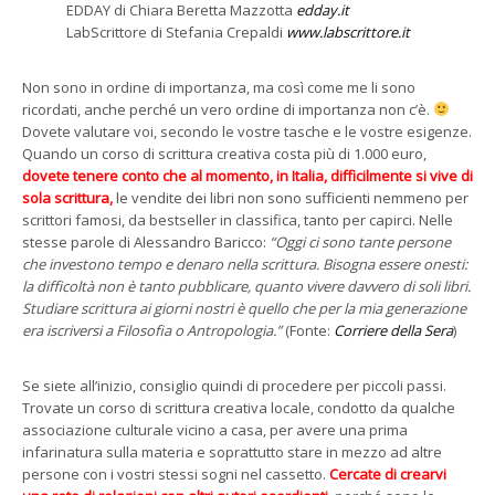
EDDAY di Chiara Beretta Mazzotta
edday.it
LabScrittore di Stefania Crepaldi
www.labscrittore.it
Non sono in ordine di importanza, ma così come me li sono
ricordati, anche perché un vero ordine di importanza non c’è.
Dovete valutare voi, secondo le vostre tasche e le vostre esigenze.
Quando un corso di scrittura creativa costa più di 1.000 euro,
dovete tenere conto che al momento, in Italia, difficilmente si vive di
sola scrittura,
le vendite dei libri non sono sufficienti nemmeno per
scrittori famosi, da bestseller in classifica, tanto per capirci. Nelle
stesse parole di Alessandro Baricco:
“Oggi ci sono tante persone
che investono tempo e denaro nella scrittura. Bisogna essere onesti:
la difficoltà non è tanto pubblicare, quanto vivere davvero di soli libri.
Studiare scrittura ai giorni nostri è quello che per la mia generazione
era iscriversi a Filosofia o Antropologia.”
(Fonte:
Corriere della Sera
)
Se siete all’inizio, consiglio quindi di procedere per piccoli passi.
Trovate un corso di scrittura creativa locale, condotto da qualche
associazione culturale vicino a casa, per avere una prima
infarinatura sulla materia e soprattutto stare in mezzo ad altre
persone con i vostri stessi sogni nel cassetto.
Cercate di crearvi