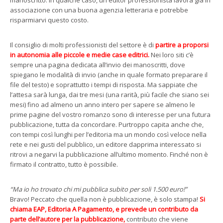
manoscritto. In qualche caso, un editor professionista lavora già in
associazione con una buona agenzia letteraria e potrebbe
risparmiarvi questo costo.
Il consiglio di molti professionisti del settore è di
partire a proporsi
in autonomia alle piccole e medie case editrici.
Nei loro siti c’è
sempre una pagina dedicata all’invio dei manoscritti, dove
spiegano le modalità di invio (anche in quale formato preparare il
file del testo) e soprattutto i tempi di risposta. Ma sappiate che
l’attesa sarà lunga, dai tre mesi (una rarità, più facile che siano sei
mesi) fino ad almeno un anno intero per sapere se almeno le
prime pagine del vostro romanzo sono di interesse per una futura
pubblicazione, tutta da concordare. Purtroppo capita anche che,
con tempi così lunghi per l’editoria ma un mondo così veloce nella
rete e nei gusti del pubblico, un editore dapprima interessato si
ritrovi a negarvi la pubblicazione all’ultimo momento. Finché non è
firmato il contratto, tutto è possibile.
“Ma io ho trovato chi mi pubblica subito per soli 1.500 euro!”
Bravo! Peccato che quella non è pubblicazione, è solo stampa!
Si
chiama EAP, Editoria A Pagamento, e prevede un contributo da
parte dell’autore per la pubblicazione,
contributo che viene