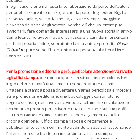
pubblico.
In ogni caso, viene richiesta la collaborazione da parte dell’autore
per pubblicizzare il romanzo, anche da parte degli editori Big. La
presenza online, sui social media, assume sempre maggiore
rilevanza da parte degli scrittori, perché è lì che un lettore può
avvicinarli, fare domande, interessarsi a una nuova storia in arrivo.
Come lettrice ho avuto modo di conoscere alcuni dei miei scrittori
preferiti proprio online, soprattutto la mia autrice preferita
Diana
Gabaldon
, pure se poi l’ho incontrata di persona alla fiera Livre
Paris nel 2018.
Per la promozione editoriale però, particolare attenzione va rivolta
agli uffici stampa,
per non incappare in situazioni pericolose. Nel
luglio del 2020 capitò una dimostrazione eclatante di come
un’agenzia stampa possa diventare un’arma pericolosa e ritorcersi
sulla promozione editoriale: una bookblogger, con un ottimo
seguito su Instagram, aveva ricevuto gratuitamente in valutazione
un romanzo proprio per scriverne una recensione sul suo profilo;
alla recensione negativa, comunque ben argomentata nella
propria opinione, l’ufficio stampa rispose direttamente e
pubblicamente con un commento addirittura sessista, scatenando
l’inferno non solo tra i lettori ma addirittura tra la stampa