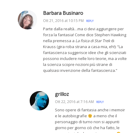
Barbara Businaro
Ott 21, 2016 at 10:15 PM
REPLY
Parte dalla realtà…ma ci devi aggiungere per
forza la fantasia! Come dice Stephen Hawking
nella premessa a
La fisica di Star Trek
di
Krauss (gira roba strana a casa mia, eh!): “La
fantascienza suggerisce idee che gli scienziati
possono includere nelle loro teorie, ma a volte
la scienza scopre nozioni più strane di
qualsiasi invenzione della fantascienza.”
grilloz
Ott 22, 2016 at 7:16 AM
REPLY
Sono opere di fantasia anche i memoir
e le autobiografie
a meno che il
personaggio di turno non si appunti
giorno per giorno ciò che ha fatto, le