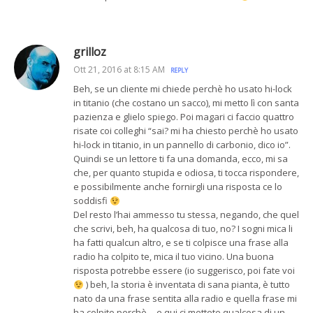
grilloz
Ott 21, 2016 at 8:15 AM
REPLY
Beh, se un cliente mi chiede perchè ho usato hi-lock
in titanio (che costano un sacco), mi metto lì con santa
pazienza e glielo spiego. Poi magari ci faccio quattro
risate coi colleghi “sai? mi ha chiesto perchè ho usato
hi-lock in titanio, in un pannello di carbonio, dico io”.
Quindi se un lettore ti fa una domanda, ecco, mi sa
che, per quanto stupida e odiosa, ti tocca rispondere,
e possibilmente anche fornirgli una risposta ce lo
soddisfi
Del resto l’hai ammesso tu stessa, negando, che quel
che scrivi, beh, ha qualcosa di tuo, no? I sogni mica li
ha fatti qualcun altro, e se ti colpisce una frase alla
radio ha colpito te, mica il tuo vicino. Una buona
risposta potrebbe essere (io suggerisco, poi fate voi
) beh, la storia è inventata di sana pianta, è tutto
nato da una frase sentita alla radio e quella frase mi
ha colpito perchè… e qui ci mettete qualcosa di un