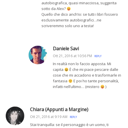
autobiografica, quasi minacciosa, suggerita
sotto da Alex?
Quello che dico anch’io: se tutti i libri fossero
esclusivamente autobiografici…ne
scriveremmo solo uno a testa!
Daniele Savi
Ott 21, 2016 at 10:56 PM
REPLY
In realtà non lo faccio apposta. Mi
capita
È che mi piace pescare dalle
cose che mi accadono e trasformarle in
fantasia
E poi ho tante personalità,
infatti nell’ultimo… (mistero
)
Chiara (Appunti a Margine)
Ott 21, 2016 at 9:19 AM
REPLY
Stai tranquilla: se il personaggio è un uomo, ti