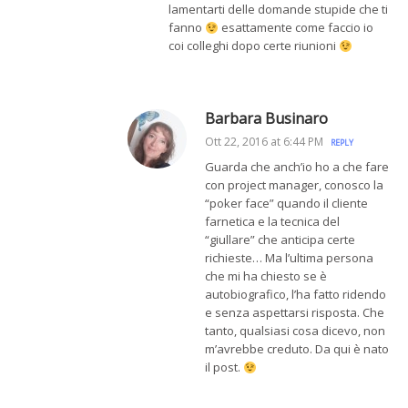
lamentarti delle domande stupide che ti
fanno
esattamente come faccio io
coi colleghi dopo certe riunioni
Barbara Businaro
Ott 22, 2016 at 6:44 PM
REPLY
Guarda che anch’io ho a che fare
con project manager, conosco la
“poker face” quando il cliente
farnetica e la tecnica del
“giullare” che anticipa certe
richieste… Ma l’ultima persona
che mi ha chiesto se è
autobiografico, l’ha fatto ridendo
e senza aspettarsi risposta. Che
tanto, qualsiasi cosa dicevo, non
m’avrebbe creduto. Da qui è nato
il post.