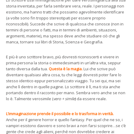
Lo scrittore usa l’immaginazione per dare verosimiglianza alla sua
storia inventata, per farla sembrare vera, reale. I personaggi non
esistono, ma hanno tratti che possiamo agevolmente identificare
(a volte sono fin troppo stereotipati per essere proprio
riconoscibili). Succede che scrive di qualcosa che conosce (non in
termini di persone o fatti, ma in termini di ambienti, situazioni,
argomenti, materie), ma spesso deve anche studiare ciò che gli
manca, tornare sui libri di Storia, Scienza e Geografia.
E più è uno scrittore bravo, più dovresti riconoscerti e vivere in
prima persona la storia o immedesimarti in un’altra vita, seppur
tanto diversa dalla tua.
Questa è la magia.
Lui che scrive può
diventare qualsiasi altra cosa, tu che leggi dovresti poter fare lo
stesso identico eppur personalizzato viaggio. Tu sei qui, ma sei
anche lì dentro in quelle pagine. Lo scrittore è lì, ma ti sta anche
portando dentro il racconto per mano. Sembra vero anche se non
lo è. Talmente verosimile (
vero + simile
) da essere reale.
L’immaginazione prende il possibile e lo trasforma in verità.
Anche per il genere horror e quello fantasy. Per quel che ne so, i
vampiri esistono davvero e sono bravi a non farsi scoprire…se c’è
gente che crede agli alieni, perché non dovrebbe credere ai