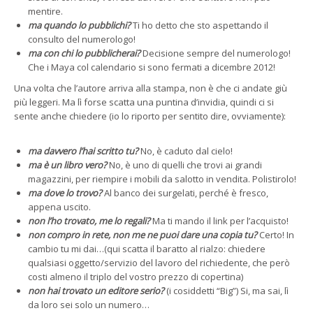
mentire.
ma quando lo pubblichi?
Ti ho detto che sto aspettando il
consulto del numerologo!
ma con chi lo pubblicherai?
Decisione sempre del numerologo!
Che i Maya col calendario si sono fermati a dicembre 2012!
Una volta che l’autore arriva alla stampa, non è che ci andate giù
più leggeri. Ma lì forse scatta una puntina d’invidia, quindi ci si
sente anche chiedere (io lo riporto per sentito dire, ovviamente):
ma davvero l’hai scritto tu?
No, è caduto dal cielo!
ma è un libro vero?
No, è uno di quelli che trovi ai grandi
magazzini, per riempire i mobili da salotto in vendita. Polistirolo!
ma dove lo trovo?
Al banco dei surgelati, perché è fresco,
appena uscito.
non l’ho trovato, me lo regali?
Ma ti mando il link per l’acquisto!
non compro in rete, non me ne puoi dare una copia tu?
Certo! In
cambio tu mi dai…(qui scatta il baratto al rialzo: chiedere
qualsiasi oggetto/servizio del lavoro del richiedente, che però
costi almeno il triplo del vostro prezzo di copertina)
non hai trovato un editore serio?
(i cosiddetti “Big”) Si, ma sai, lì
da loro sei solo un numero…