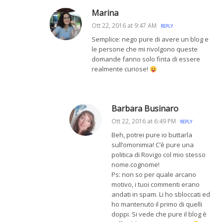
Marina
Ott 22, 2016 at 9:47 AM
REPLY
Semplice: nego pure di avere un blog e
le persone che mi rivolgono queste
domande fanno solo finta di essere
realmente curiose!
Barbara Businaro
Ott 22, 2016 at 6:49 PM
REPLY
Beh, potrei pure io buttarla
sull’omonimia! C’è pure una
politica di Rovigo col mio stesso
nome.cognome!
Ps: non so per quale arcano
motivo, i tuoi commenti erano
andati in spam. Li ho sbloccati ed
ho mantenuto il primo di quelli
doppi. Si vede che pure il blog è