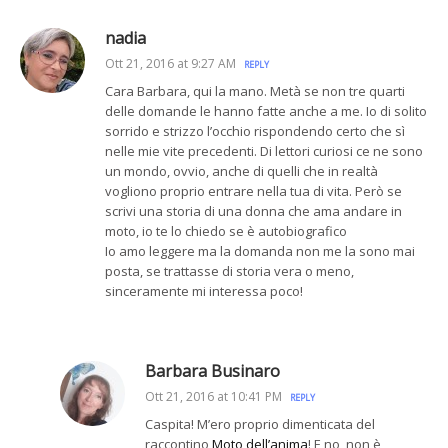
nadia
Ott 21, 2016 at 9:27 AM
REPLY
Cara Barbara, qui la mano. Metà se non tre quarti
delle domande le hanno fatte anche a me. Io di solito
sorrido e strizzo l’occhio rispondendo certo che sì
nelle mie vite precedenti. Di lettori curiosi ce ne sono
un mondo, ovvio, anche di quelli che in realtà
vogliono proprio entrare nella tua di vita. Però se
scrivi una storia di una donna che ama andare in
moto, io te lo chiedo se è autobiografico
Io amo leggere ma la domanda non me la sono mai
posta, se trattasse di storia vera o meno,
sinceramente mi interessa poco!
Barbara Businaro
Ott 21, 2016 at 10:41 PM
REPLY
Caspita! M’ero proprio dimenticata del
raccontino
Moto dell’anima
! E no, non è