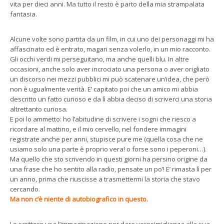
vita per dieci anni. Ma tutto il resto è parto della mia strampalata
fantasia.
Alcune volte sono partita da un film, in cui uno dei personaggi mi ha
affascinato ed è entrato, magari senza volerlo, in un mio racconto.
Gli occhi verdi mi perseguitano, ma anche quelli blu. In altre
occasioni, anche solo aver incrociato una persona o aver origliato
un discorso nei mezzi pubblici mi può scatenare un’idea, che però
non è ugualmente verità. E’ capitato poi che un amico mi abbia
descritto un fatto curioso e da lì abbia deciso di scriverci una storia
altrettanto curiosa.
E poi lo ammetto: ho l’abitudine di scrivere i sogni che riesco a
ricordare al mattino, e il mio cervello, nel fondere immagini
registrate anche per anni, stupisce pure me (quella cosa che ne
usiamo solo una parte è proprio vera! o forse sono i peperoni…).
Ma quello che sto scrivendo in questi giorni ha persino origine da
una frase che ho sentito alla radio, pensate un po’! E’ rimasta lì per
un anno, prima che riuscisse a trasmettermi la storia che stavo
cercando.
Ma non c’è niente di autobiografico in questo.