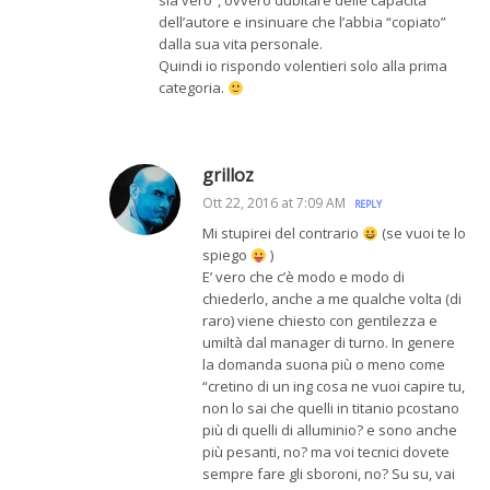
sia vero”, ovvero dubitare delle capacità
dell’autore e insinuare che l’abbia “copiato”
dalla sua vita personale.
Quindi io rispondo volentieri solo alla prima
categoria.
grilloz
Ott 22, 2016 at 7:09 AM
REPLY
Mi stupirei del contrario
(se vuoi te lo
spiego
)
E’ vero che c’è modo e modo di
chiederlo, anche a me qualche volta (di
raro) viene chiesto con gentilezza e
umiltà dal manager di turno. In genere
la domanda suona più o meno come
“cretino di un ing cosa ne vuoi capire tu,
non lo sai che quelli in titanio pcostano
più di quelli di alluminio? e sono anche
più pesanti, no? ma voi tecnici dovete
sempre fare gli sboroni, no? Su su, vai