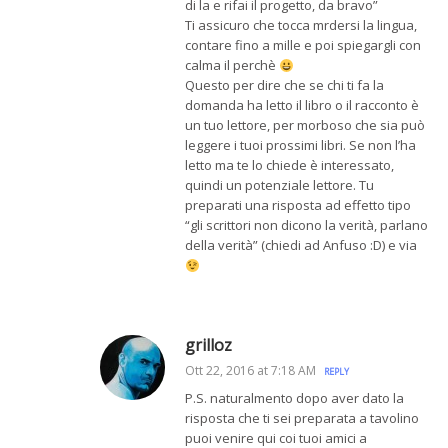
di la e rifai il progetto, da bravo”
Ti assicuro che tocca mrdersi la lingua,
contare fino a mille e poi spiegargli con
calma il perchè
Questo per dire che se chi ti fa la
domanda ha letto il libro o il racconto è
un tuo lettore, per morboso che sia può
leggere i tuoi prossimi libri. Se non l’ha
letto ma te lo chiede è interessato,
quindi un potenziale lettore. Tu
preparati una risposta ad effetto tipo
“gli scrittori non dicono la verità, parlano
della verità” (chiedi ad Anfuso :D) e via
grilloz
Ott 22, 2016 at 7:18 AM
REPLY
P.S. naturalmento dopo aver dato la
risposta che ti sei preparata a tavolino
puoi venire qui coi tuoi amici a