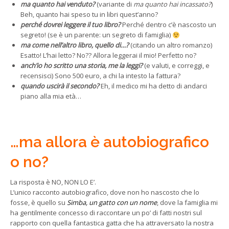
ma quanto hai venduto?
(variante di
ma quanto hai incassato?
)
Beh, quanto hai speso tu in libri quest’anno?
perché dovrei leggere il tuo libro?
Perché dentro c’è nascosto un
segreto! (se è un parente: un segreto di famiglia)
ma come nell’altro libro, quello di…?
(citando un altro romanzo)
Esatto! L’hai letto? No?? Allora leggerai il mio! Perfetto no?
anch’io ho scritto una storia, me la leggi?
(e valuti, e correggi, e
recensisci) Sono 500 euro, a chi la intesto la fattura?
quando uscirà il secondo?
Eh, il medico mi ha detto di andarci
piano alla mia età…
…ma allora è autobiografico
o no?
La risposta è NO, NON LO E’.
L’unico racconto autobiografico, dove non ho nascosto che lo
fosse, è quello su
Simba, un gatto con un nome
, dove la famiglia mi
ha gentilmente concesso di raccontare un po’ di fatti nostri sul
rapporto con quella fantastica gatta che ha attraversato la nostra