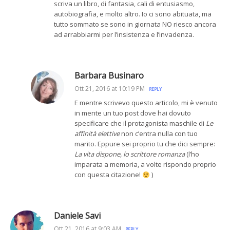
scriva un libro, di fantasia, cali di entusiasmo,
autobiografia, e molto altro. Io ci sono abituata, ma
tutto sommato se sono in giornata NO riesco ancora
ad arrabbiarmi per l’insistenza e l’invadenza.
Barbara Businaro
Ott 21, 2016 at 10:19 PM
REPLY
E mentre scrivevo questo articolo, mi è venuto
in mente un tuo post dove hai dovuto
specificare che il protagonista maschile di
Le
affinità elettive
non c’entra nulla con tuo
marito. Eppure sei proprio tu che dici sempre:
La vita dispone, lo scrittore romanza
(l’ho
imparata a memoria, a volte rispondo proprio
con questa citazione!
)
Daniele Savi
Ott 21, 2016 at 9:03 AM
REPLY