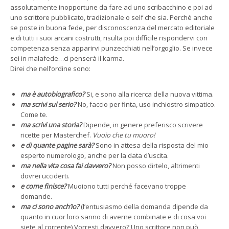
assolutamente inopportune da fare ad uno scribacchino e poi ad
uno scrittore pubblicato, tradizionale o self che sia. Perché anche
se poste in buona fede, per disconoscenza del mercato editoriale
e di tutti i suoi arcani costrutti, risulta poi difficile rispondervi con
competenza senza apparirvi punzecchiati nell’orgoglio. Se invece
sei in malafede…ci penserà il karma.
Direi che nell’ordine sono:
ma è autobiografico?
Si, e sono alla ricerca della nuova vittima.
ma scrivi sul serio?
No, faccio per finta, uso inchiostro simpatico.
Come te.
ma scrivi una storia?
Dipende, in genere preferisco scrivere
ricette per Masterchef.
Vuoio che tu muoro!
e di quante pagine sarà?
Sono in attesa della risposta del mio
esperto numerologo, anche per la data d’uscita.
ma nella vita cosa fai davvero?
Non posso dirtelo, altrimenti
dovrei ucciderti.
e come finisce?
Muoiono tutti perché facevano troppe
domande.
ma ci sono anch’io?
(l’entusiasmo della domanda dipende da
quanto in cuor loro sanno di averne combinate e di cosa voi
siete al corrente) Vorresti davvero? Uno scrittore non può