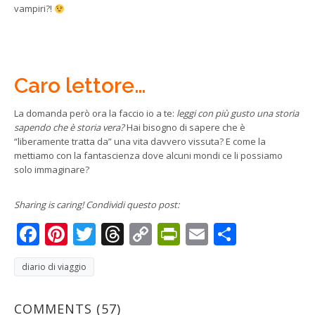
vampiri?!
Caro lettore…
La domanda però ora la faccio io a te:
leggi con più gusto una storia
sapendo che è storia vera?
Hai bisogno di sapere che è
“liberamente tratta da” una vita davvero vissuta? E come la
mettiamo con la fantascienza dove alcuni mondi ce li possiamo
solo immaginare?
Sharing is caring! Condividi questo post:
Facebook
Pinterest
Twitter
Threads
Copy
PrintFriendly
Email
Condivi
Link
diario di viaggio
COMMENTS
(57)