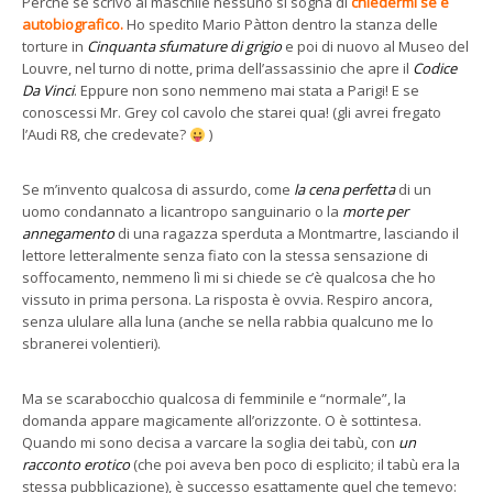
Perché se scrivo al maschile nessuno si sogna di
chiedermi se è
autobiografico.
Ho spedito Mario Pàtton dentro la stanza delle
torture in
Cinquanta sfumature di grigio
e poi di nuovo al Museo del
Louvre, nel turno di notte, prima dell’assassinio che apre il
Codice
Da Vinci
. Eppure non sono nemmeno mai stata a Parigi! E se
conoscessi Mr. Grey col cavolo che starei qua! (gli avrei fregato
l’Audi R8, che credevate?
)
Se m’invento qualcosa di assurdo, come
la cena perfetta
di un
uomo condannato a licantropo sanguinario o la
morte per
annegamento
di una ragazza sperduta a Montmartre, lasciando il
lettore letteralmente senza fiato con la stessa sensazione di
soffocamento, nemmeno lì mi si chiede se c’è qualcosa che ho
vissuto in prima persona. La risposta è ovvia. Respiro ancora,
senza ululare alla luna (anche se nella rabbia qualcuno me lo
sbranerei volentieri).
Ma se scarabocchio qualcosa di femminile e “normale”, la
domanda appare magicamente all’orizzonte. O è sottintesa.
Quando mi sono decisa a varcare la soglia dei tabù, con
un
racconto erotico
(che poi aveva ben poco di esplicito; il tabù era la
stessa pubblicazione), è successo esattamente quel che temevo: