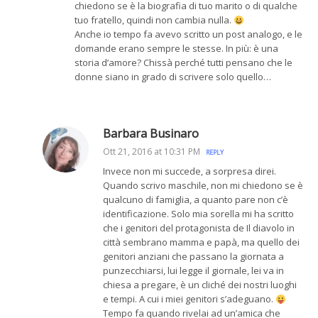
chiedono se è la biografia di tuo marito o di qualche
tuo fratello, quindi non cambia nulla.
Anche io tempo fa avevo scritto un post analogo, e le
domande erano sempre le stesse. In più: è una
storia d’amore? Chissà perché tutti pensano che le
donne siano in grado di scrivere solo quello…
Barbara Businaro
Ott 21, 2016 at 10:31 PM
REPLY
Invece non mi succede, a sorpresa direi.
Quando scrivo maschile, non mi chiedono se è
qualcuno di famiglia, a quanto pare non c’è
identificazione. Solo mia sorella mi ha scritto
che i genitori del protagonista de Il diavolo in
città sembrano mamma e papà, ma quello dei
genitori anziani che passano la giornata a
punzecchiarsi, lui legge il giornale, lei va in
chiesa a pregare, è un cliché dei nostri luoghi
e tempi. A cui i miei genitori s’adeguano.
Tempo fa quando rivelai ad un’amica che