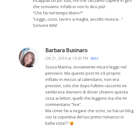
incappati un po’ tutti, noi che facciamo sapere in giro
che scriviamo. Infatti io non lo dico più!
“Che fai nel tempo libero?”
“Leggo, cucio, lavoro a maglia, ascolto musica…”
Scrivere MAI!
Barbara Businaro
Ott 21, 2016 at 10:45 PM
REPLY
Scusa Marina, ovviamente mica ti leggo nel
pensiero. Ma questo post mi s’è proprio
infilato in mezzo al calendario, non era
previsto, solo che dopo l’ultimo racconto mi
sembrava davvero di dover chiarire questa
cosa ai lettori, quelli che leggono ma che mi
commentano “live”.
Ma come fai a negare che scrivi, se hai un blog
con la copertina del tuo primo romanzo in
bella vista??