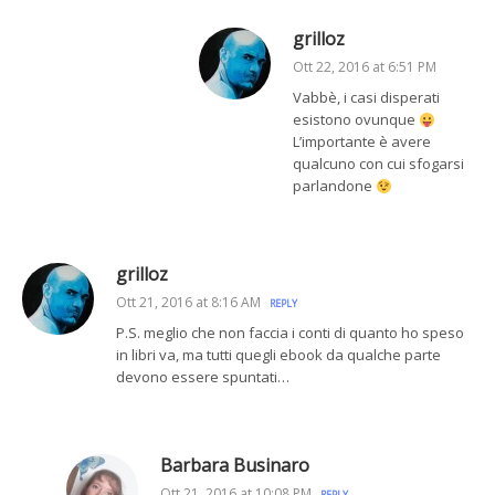
grilloz
Ott 22, 2016 at 6:51 PM
Vabbè, i casi disperati
esistono ovunque
L’importante è avere
qualcuno con cui sfogarsi
parlandone
grilloz
Ott 21, 2016 at 8:16 AM
REPLY
P.S. meglio che non faccia i conti di quanto ho speso
in libri va, ma tutti quegli ebook da qualche parte
devono essere spuntati…
Barbara Businaro
Ott 21, 2016 at 10:08 PM
REPLY