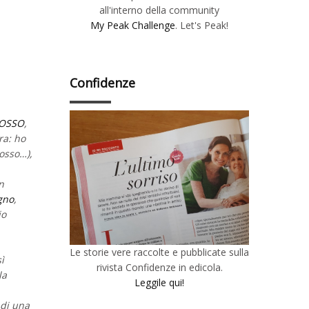
all'interno della community
My Peak Challenge
. Let's Peak!
Confidenze
OSSO
,
ra: ho
rosso…),
n
gno
,
io
Le storie vere raccolte e pubblicate sulla
ì
rivista Confidenze in edicola.
la
Leggile qui!
 di una