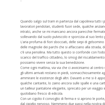
Quando salgo sul tram in partenza dal capolinea tutti i
lavoratori pendolari, studenti fuori sede, qualche anzian
intralci, anche se mi mancano ancora parecchie fermate. 
sollevando dal suolo pulviscolo e sporcizia al suo lent
L’aria profuma di fiori sbocciati, delle siepi di gelsomino
delle magnolie dei parchi che si affacciano alla strada, d
c’è una pensilina. Ma tutto questo si confonde con l’odore
scarico del traffico cittadino, lo smog del riscaldament
possiamo vivere senza la sua benedizione.
Come ogni mattina, via via che ci avviciniamo al centro u
gli ultimi arrivati restano in piedi, sonnacchiosamente a
ammirare le esistenze degli altri. Davanti a me si è appoll
qualche cantante, lo zaino ancora sulle spalle e una carte
un tailleur pantalone elegante, sprecato per un viaggio 
quotidiano fresco di edicola.
Con un cigolio il convoglio di ferma e si aprono le porte
dal cipiglio nervoso. Nemmeno due passi nella nostra d