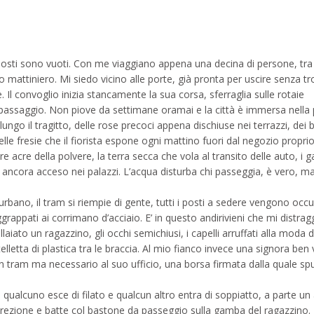
 posti sono vuoti. Con me viaggiano appena una decina di persone, tra
o mattiniero. Mi siedo vicino alle porte, già pronta per uscire senza tr
Il convoglio inizia stancamente la sua corsa, sferraglia sulle rotaie
o passaggio. Non piove da settimane oramai e la città è immersa nella 
 lungo il tragitto, delle rose precoci appena dischiuse nei terrazzi, dei b
elle fresie che il fiorista espone ogni mattino fuori dal negozio propri
 acre della polvere, la terra secca che vola al transito delle auto, i g
o ancora acceso nei palazzi. L’acqua disturba chi passeggia, è vero, m
rbano, il tram si riempie di gente, tutti i posti a sedere vengono occu
ggrappati ai corrimano d’acciaio. E’ in questo andirivieni che mi distra
aiato un ragazzino, gli occhi semichiusi, i capelli arruffati alla moda d
lletta di plastica tra le braccia. Al mio fianco invece una signora ben 
in tram ma necessario al suo ufficio, una borsa firmata dalla quale spu
, qualcuno esce di filato e qualcun altro entra di soppiatto, a parte un
irezione e batte col bastone da passeggio sulla gamba del ragazzino.