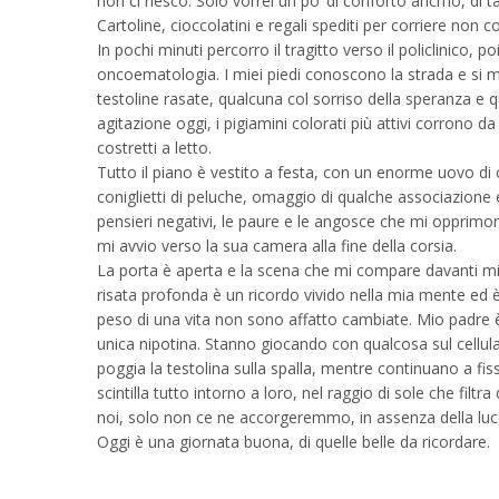
non ci riesco. Solo vorrei un po’ di conforto anch’io, di t
Cartoline, cioccolatini e regali spediti per corriere non 
In pochi minuti percorro il tragitto verso il policlinico, poi
oncoematologia. I miei piedi conoscono la strada e si m
testoline rasate, qualcuna col sorriso della speranza e q
agitazione oggi, i pigiamini colorati più attivi corrono d
costretti a letto.
Tutto il piano è vestito a festa, con un enorme uovo di 
coniglietti di peluche, omaggio di qualche associazione 
pensieri negativi, le paure e le angosce che mi opprimo
mi avvio verso la sua camera alla fine della corsia.
La porta è aperta e la scena che mi compare davanti mi
risata profonda è un ricordo vivido nella mia mente ed è 
peso di una vita non sono affatto cambiate. Mio padre è s
unica nipotina. Stanno giocando con qualcosa sul cellular
poggia la testolina sulla spalla, mentre continuano a fis
scintilla tutto intorno a loro, nel raggio di sole che filtr
noi, solo non ce ne accorgeremmo, in assenza della luce
Oggi è una giornata buona, di quelle belle da ricordare.