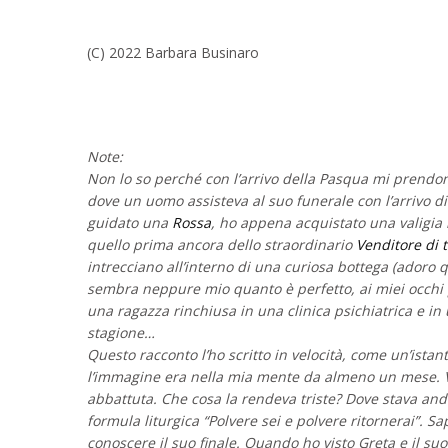
(C) 2022 Barbara Businaro
Note:
Non lo so perché con l’arrivo della Pasqua mi prendon
dove un uomo assisteva al suo funerale con l’arrivo di
guidato una
Rossa
, ho appena acquistato una valigia 
quello prima ancora dello straordinario
Venditore di 
intrecciano all’interno di una curiosa bottega (adoro
sembra neppure mio quanto è perfetto, ai miei occhi p
una ragazza rinchiusa in una clinica psichiatrica e in
stagione…
Questo racconto l’ho scritto in velocità, come un’ist
l’immagine era nella mia mente da almeno un mese. 
abbattuta. Che cosa la rendeva triste? Dove stava and
formula liturgica “Polvere sei e polvere ritornerai”. S
conoscere il suo finale. Quando ho visto Greta e il suo