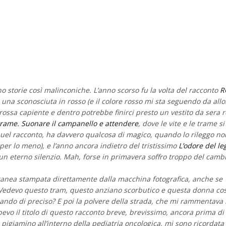
o storie così malinconiche. L’anno scorso fu la volta del racconto
R
 una sconosciuta in rosso (e il colore rosso mi sta seguendo da allo
rossa capiente e dentro potrebbe finirci presto un vestito da sera 
trame. Suonare il campanello e attendere
, dove le vite e le trame si
 quel racconto, ha davvero qualcosa di magico, quando lo rileggo no
er lo meno), e l’anno ancora indietro del tristissimo
L’odore del le
 un eterno silenzio. Mah, forse in primavera soffro troppo del camb
antanea stampata direttamente dalla macchina fotografica, anche se
Vedevo questo tram, questo anziano scorbutico e questa donna cos
ando di preciso? E poi la polvere della strada, che mi rammentava 
apevo il titolo di questo racconto breve, brevissimo, ancora prima di
 pigiamino all’interno della pediatria oncologica, mi sono ricordata