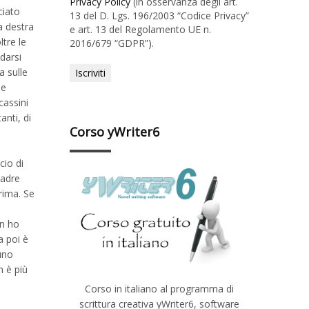
Privacy Policy
(in osservanza degli art.
ciato
13 del D. Lgs. 196/2003 “Codice Privacy”
 a destra
e art. 13 del Regolamento UE n.
tre le
2016/679 “GDPR”).
darsi
a sulle
le
cassini
anti, di
Corso yWriter6
cio di
padre
rima. Se
on ho
a poi è
uno
n è più
Corso in italiano al programma di
scrittura creativa yWriter6, software