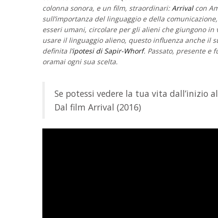
colonna sonora, e un film, straordinari:
Arrival
con Amy
sull’importanza del linguaggio e della comunicazione
esseri umani, circolare per gli alieni che giungono in 
usare il linguaggio alieno, questo influenza anche il 
definita l’
ipotesi di Sapir-Whorf
. Passato, presente e 
oramai ogni sua scelta.
Se potessi vedere la tua vita dall’inizio 
Dal film Arrival (2016)