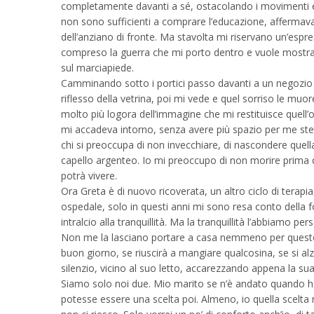
completamente davanti a sé, ostacolando i movimenti e la 
non sono sufficienti a comprare l’educazione, affermava
dell’anziano di fronte. Ma stavolta mi riservano un’espre
compreso la guerra che mi porto dentro e vuole mostrarmi
sul marciapiede.
Camminando sotto i portici passo davanti a un negozio s
riflesso della vetrina, poi mi vede e quel sorriso le m
molto più logora dell’immagine che mi restituisce quel
mi accadeva intorno, senza avere più spazio per me ste
chi si preoccupa di non invecchiare, di nascondere quella
capello argenteo. Io mi preoccupo di non morire prima di 
potrà vivere.
Ora Greta è di nuovo ricoverata, un altro ciclo di terapi
ospedale, solo in questi anni mi sono resa conto della f
intralcio alla tranquillità. Ma la tranquillità l’abbiamo per
Non me la lasciano portare a casa nemmeno per questo
buon giorno, se riuscirà a mangiare qualcosina, se si alz
silenzio, vicino al suo letto, accarezzando appena la sua
Siamo solo noi due. Mio marito se n’è andato quando ha 
potesse essere una scelta poi. Almeno, io quella scelta 