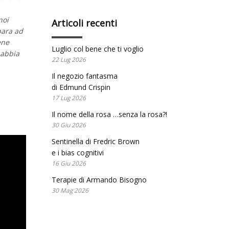
noi
Articoli recenti
para ad
ene
Luglio col bene che ti voglio
 abbia
22 Lug 2026
Il negozio fantasma
di Edmund Crispin
17 Lug 2026
Il nome della rosa …senza la rosa?!
30 Giu 2026
Sentinella di Fredric Brown
e i bias cognitivi
16 Giu 2026
Terapie di Armando Bisogno
30 Mag 2026