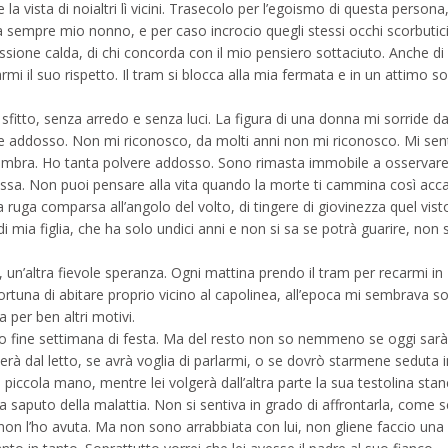
vista di noialtri lì vicini. Trasecolo per l’egoismo di questa persona, 
 sempre mio nonno, e per caso incrocio quegli stessi occhi scorbutic
ssione calda, di chi concorda con il mio pensiero sottaciuto. Anche di
 il suo rispetto. Il tram si blocca alla mia fermata e in un attimo s
fitto, senza arredo e senza luci. La figura di una donna mi sorride da
uore addosso. Non mi riconosco, da molti anni non mi riconosco. Mi se
l’ombra. Ho tanta polvere addosso. Sono rimasta immobile a osservare
ssa. Non puoi pensare alla vita quando la morte ti cammina così acca
 ruga comparsa all’angolo del volto, di tingere di giovinezza quel vis
mia figlia, che ha solo undici anni e non si sa se potrà guarire, non s
a, un’altra fievole speranza. Ogni mattina prendo il tram per recarmi in
ortuna di abitare proprio vicino al capolinea, all’epoca mi sembrava s
sa per ben altri motivi.
 fine settimana di festa. Ma del resto non so nemmeno se oggi sarà
erà dal letto, se avrà voglia di parlarmi, o se dovrò starmene seduta i
 piccola mano, mentre lei volgerà dall’altra parte la sua testolina stan
saputo della malattia. Non si sentiva in grado di affrontarla, come s
non l’ho avuta. Ma non sono arrabbiata con lui, non gliene faccio una