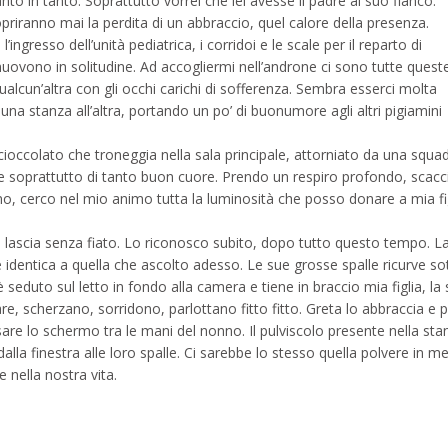
anto in tanto. Soprattutto vorrei che lei avesse il padre al suo fianco.
copriranno mai la perdita di un abbraccio, quel calore della presenza.
 l’ingresso dell’unità pediatrica, i corridoi e le scale per il reparto di
uovono in solitudine. Ad accogliermi nell’androne ci sono tutte quest
ualcun’altra con gli occhi carichi di sofferenza. Sembra esserci molta
a una stanza all’altra, portando un po’ di buonumore agli altri pigiamini
cioccolato che troneggia nella sala principale, attorniato da una squad
e soprattutto di tanto buon cuore. Prendo un respiro profondo, scacci
no, cerco nel mio animo tutta la luminosità che posso donare a mia fig
 lascia senza fiato. Lo riconosco subito, dopo tutto questo tempo. L
identica a quella che ascolto adesso. Le sue grosse spalle ricurve sot
eduto sul letto in fondo alla camera e tiene in braccio mia figlia, la
e, scherzano, sorridono, parlottano fitto fitto. Greta lo abbraccia e po
sare lo schermo tra le mani del nonno. Il pulviscolo presente nella sta
a dalla finestra alle loro spalle. Ci sarebbe lo stesso quella polvere in 
 nella nostra vita.