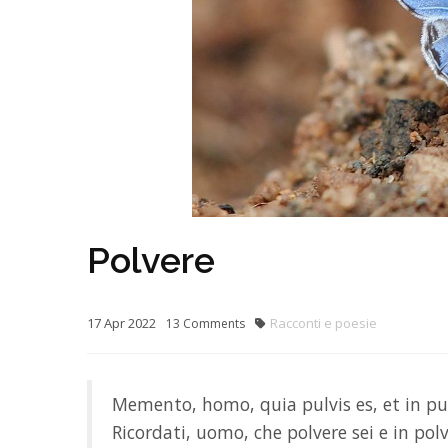
Polvere
17
Apr
2022
Racconti e poesie
13
Comments
Memento, homo, quia pulvis es, et in pu
Ricordati, uomo, che polvere sei e in polv