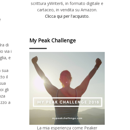
scrittura yWriter6, in formato digitale e
cartaceo, in vendita su Amazon.
Clicca qui per l'acquisto.
e
My Peak Challenge
ra di
o via i
lia, e
a sua
to il
 sua
i gli
nza
mezzo a
La mia esperienza come Peaker