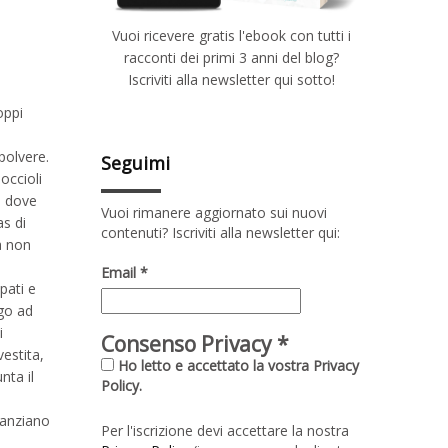
Vuoi ricevere gratis l'ebook con tutti i
racconti dei primi 3 anni del blog?
Iscriviti alla newsletter qui sotto!
oppi
polvere.
Seguimi
occioli
o dove
Vuoi rimanere aggiornato sui nuovi
as di
contenuti? Iscriviti alla newsletter qui:
a non
Email
*
pati e
ggo ad
i
Consenso Privacy
*
vestita,
Ho letto e accettato la vostra Privacy
nta il
Policy.
 anziano
Per l'iscrizione devi accettare la nostra