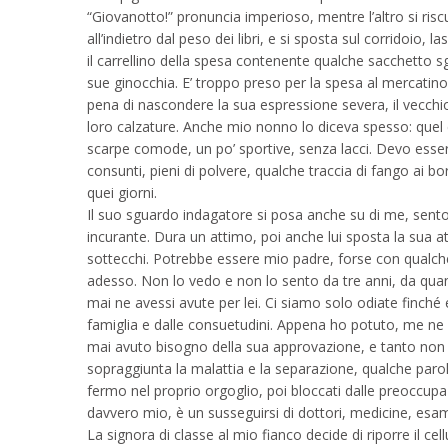
“Giovanotto!” pronuncia imperioso, mentre l’altro si riscu
all’indietro dal peso dei libri, e si sposta sul corridoio, l
il carrellino della spesa contenente qualche sacchetto s
sue ginocchia. E’ troppo preso per la spesa al mercatino
pena di nascondere la sua espressione severa, il vecchio o
loro calzature. Anche mio nonno lo diceva spesso: quel c
scarpe comode, un po’ sportive, senza lacci. Devo esser
consunti, pieni di polvere, qualche traccia di fango ai bo
quei giorni.
Il suo sguardo indagatore si posa anche su di me, sento 
incurante. Dura un attimo, poi anche lui sposta la sua atte
sottecchi. Potrebbe essere mio padre, forse con qualc
adesso. Non lo vedo e non lo sento da tre anni, da qua
mai ne avessi avute per lei. Ci siamo solo odiate finché 
famiglia e dalle consuetudini. Appena ho potuto, me ne
mai avuto bisogno della sua approvazione, e tanto non 
sopraggiunta la malattia e la separazione, qualche parol
fermo nel proprio orgoglio, poi bloccati dalle preoccupa
davvero mio, è un susseguirsi di dottori, medicine, esami
La signora di classe al mio fianco decide di riporre il cell