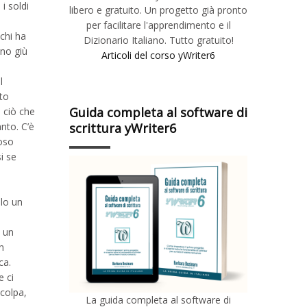
i soldi
libero e gratuito. Un progetto già pronto
i
per facilitare l'apprendimento e il
 chi ha
Dizionario Italiano. Tutto gratuito!
ono giù
Articoli del corso yWriter6
l
nto
Guida completa al software di
 ciò che
scrittura yWriter6
nto. C’è
toso
i se
olo un
 un
n
ca.
e ci
 colpa,
La guida completa al software di