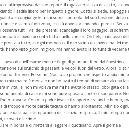
ote all’improvviso dal suo tepore. Il ragazzino si alza di scatto, sbilan
asciando il sedile libero per l’inquieto signore. Costui si siede, appoggia
gualcito e congiunge le mani sopra il pomolo del suo bastone, dritto ol
 rionale e siamo fuori zona, chissà dove sta andando, pure lui. Senza 
sserva tutti i visi dei presenti, scandaglia il loro bagaglio, si sofferm
he porti ai piedi racconta tutto quello che sei. Oh beh, io indosso del
e pronta a tutto, in ogni momento. Il mio vicino qui invece ha dei mo
rdi, hanno visto giorni migliori, ma hanno avuto la fortuna di vederne t
il peso di quell’esame mentre fingo di guardare fuori dal finestrino,
nzione sul brulichio di passanti e veicoli fuori dal vetro. Allora lo sbir
he anno di meno. Forse no. Non lo so proprio che aspetto abbia mio 
ndo mia madre è morta e non ho avuto il tempo di versare alcuna lac
era in vita, lei non mi voleva ma mi ha avuta lo stesso, obbligata dalla
 sono andata di casa e mi sono pure sposata contro il suo parere. N
l’ho mai avuta. Con mio padre invece il rapporto era anche buono, m
a di troppo e molte parole taciute ci hanno allontanato. All’inizio ogn
zioni e dalla pace temporanea del silenzio reciproco. Il mio tempo no
, ricoveri e lacrime.
ulare in borsa e di mettersi a leggere il quotidiano. Apre il giornale