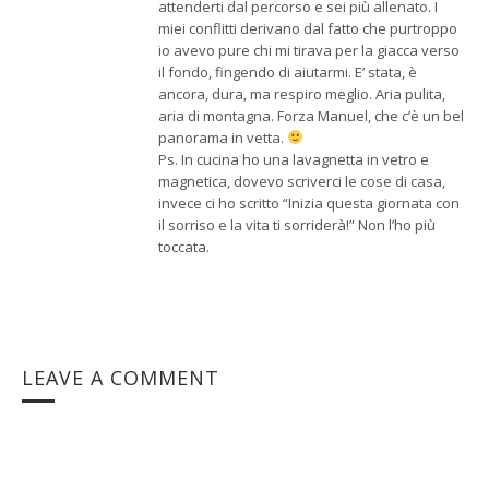
attenderti dal percorso e sei più allenato. I
miei conflitti derivano dal fatto che purtroppo
io avevo pure chi mi tirava per la giacca verso
il fondo, fingendo di aiutarmi. E’ stata, è
ancora, dura, ma respiro meglio. Aria pulita,
aria di montagna. Forza Manuel, che c’è un bel
panorama in vetta.
Ps. In cucina ho una lavagnetta in vetro e
magnetica, dovevo scriverci le cose di casa,
invece ci ho scritto “Inizia questa giornata con
il sorriso e la vita ti sorriderà!” Non l’ho più
toccata.
LEAVE A COMMENT