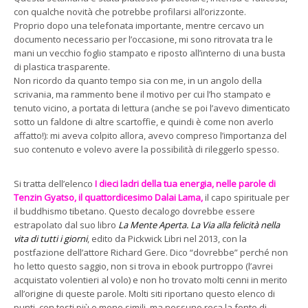
con qualche novità che potrebbe profilarsi all’orizzonte.
Proprio dopo una telefonata importante, mentre cercavo un
documento necessario per l’occasione, mi sono ritrovata tra le
mani un vecchio foglio stampato e riposto all’interno di una busta
di plastica trasparente.
Non ricordo da quanto tempo sia con me, in un angolo della
scrivania, ma rammento bene il motivo per cui l’ho stampato e
tenuto vicino, a portata di lettura (anche se poi l’avevo dimenticato
sotto un faldone di altre scartoffie, e quindi è come non averlo
affatto!): mi aveva colpito allora, avevo compreso l’importanza del
suo contenuto e volevo avere la possibilità di rileggerlo spesso.
Si tratta dell’elenco
I dieci ladri della tua energia, nelle parole di
Tenzin Gyatso, il quattordicesimo Dalai Lama,
il capo spirituale per
il buddhismo tibetano. Questo decalogo dovrebbe essere
estrapolato dal suo libro
La Mente Aperta. La Via alla felicità nella
vita di tutti i giorni
, edito da Pickwick Libri nel 2013, con la
postfazione dell’attore Richard Gere. Dico “dovrebbe” perché non
ho letto questo saggio, non si trova in ebook purtroppo (l’avrei
acquistato volentieri al volo) e non ho trovato molti cenni in merito
all’origine di queste parole. Molti siti riportano questo elenco di
punti, con testi più o meno simili, ma nessuno reca la fonte di