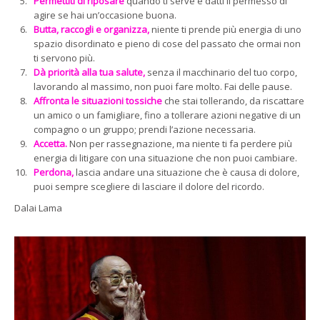
Permettiti di riposare
quando ti serve e datti il permesso di
agire se hai un’occasione buona.
Butta, raccogli e organizza,
niente ti prende più energia di uno
spazio disordinato e pieno di cose del passato che ormai non
ti servono più.
Dà priorità alla tua salute,
senza il macchinario del tuo corpo,
lavorando al massimo, non puoi fare molto. Fai delle pause.
Affronta le situazioni tossiche
che stai tollerando, da riscattare
un amico o un famigliare, fino a tollerare azioni negative di un
compagno o un gruppo; prendi l’azione necessaria.
Accetta.
Non per rassegnazione, ma niente ti fa perdere più
energia di litigare con una situazione che non puoi cambiare.
Perdona,
lascia andare una situazione che è causa di dolore,
puoi sempre scegliere di lasciare il dolore del ricordo.
Dalai Lama