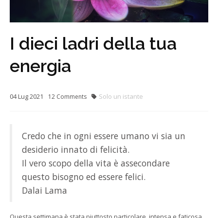
I dieci ladri della tua
energia
04
Lug
2021
Solo un istante
12
Comments
Credo che in ogni essere umano vi sia un
desiderio innato di felicità.
Il vero scopo della vita è assecondare
questo bisogno ed essere felici.
Dalai Lama
Questa settimana è stata piuttosto particolare, intensa e faticosa,