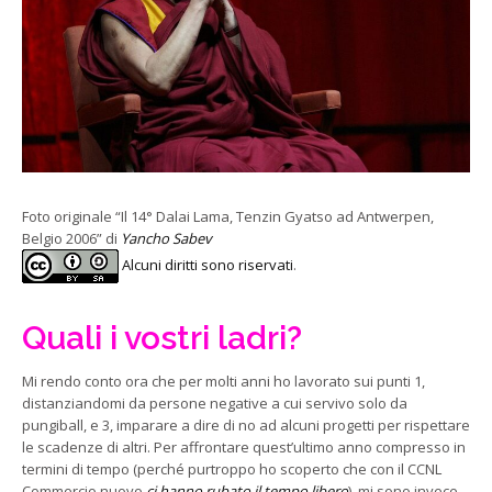
Foto originale “Il 14° Dalai Lama, Tenzin Gyatso ad Antwerpen,
Belgio 2006” di
Yancho Sabev
Alcuni diritti sono riservati
.
Quali i vostri ladri?
Mi rendo conto ora che per molti anni ho lavorato sui punti 1,
distanziandomi da persone negative a cui servivo solo da
pungiball, e 3, imparare a dire di no ad alcuni progetti per rispettare
le scadenze di altri. Per affrontare quest’ultimo anno compresso in
termini di tempo (perché purtroppo ho scoperto che con il CCNL
Commercio nuovo
ci hanno rubato il tempo libero
), mi sono invece