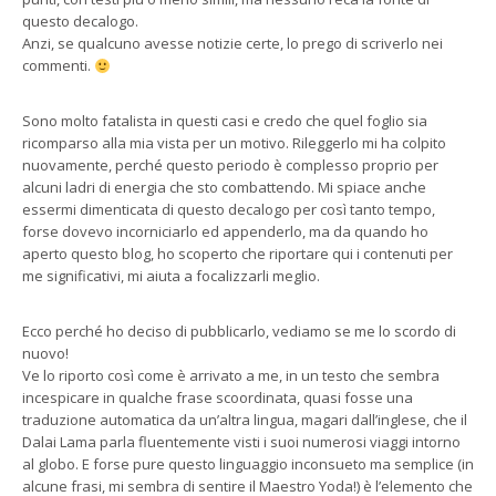
questo decalogo.
Anzi, se qualcuno avesse notizie certe, lo prego di scriverlo nei
commenti.
Sono molto fatalista in questi casi e credo che quel foglio sia
ricomparso alla mia vista per un motivo. Rileggerlo mi ha colpito
nuovamente, perché questo periodo è complesso proprio per
alcuni ladri di energia che sto combattendo. Mi spiace anche
essermi dimenticata di questo decalogo per così tanto tempo,
forse dovevo incorniciarlo ed appenderlo, ma da quando ho
aperto questo blog, ho scoperto che riportare qui i contenuti per
me significativi, mi aiuta a focalizzarli meglio.
Ecco perché ho deciso di pubblicarlo, vediamo se me lo scordo di
nuovo!
Ve lo riporto così come è arrivato a me, in un testo che sembra
incespicare in qualche frase scoordinata, quasi fosse una
traduzione automatica da un’altra lingua, magari dall’inglese, che il
Dalai Lama parla fluentemente visti i suoi numerosi viaggi intorno
al globo. E forse pure questo linguaggio inconsueto ma semplice (in
alcune frasi, mi sembra di sentire il Maestro Yoda!) è l’elemento che