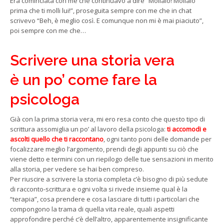
Era cominciata con me che continuavo a dire “Mollalo! Mollalo
prima che ti molli lui!”, proseguita sempre con me che in chat
scrivevo “Beh, è meglio così. E comunque non mi è mai piaciuto”,
poi sempre con me che…
Scrivere una storia vera
è un po’ come fare la
psicologa
Già con la prima storia vera, mi ero resa conto che questo tipo di
scrittura assomiglia un po’ al lavoro della psicologa:
ti accomodi e
ascolti quello che ti raccontano
, ogni tanto poni delle domande per
focalizzare meglio l’argomento, prendi degli appunti su ciò che
viene detto e termini con un riepilogo delle tue sensazioni in merito
alla storia, per vedere se hai ben compreso.
Per riuscire a scrivere la storia completa c’è bisogno di più sedute
di racconto-scrittura e ogni volta si rivede insieme qual è la
“terapia”, cosa prendere e cosa lasciare di tutti i particolari che
compongono la trama di quella vita reale, quali aspetti
approfondire perché c’è dell’altro, apparentemente insignificante