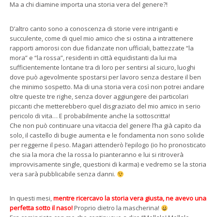
Ma a chi diamine importa una storia vera del genere?!
D’altro canto sono a conoscenza di storie vere intriganti e
succulente, come di quel mio amico che si ostina a intrattenere
rapporti amorosi con due fidanzate non ufficiali, battezzate “la
mora” e “la rossa”, residenti in città equidistanti da lui ma
sufficientemente lontane tra di loro per sentirsi al sicuro, luoghi
dove può agevolmente spostarsi per lavoro senza destare il ben
che minimo sospetto. Ma di una storia vera così non potrei andare
oltre queste tre righe, senza dover aggiungere dei particolari
piccanti che metterebbero quel disgraziato del mio amico in serio
pericolo di vita… E probabilmente anche la sottoscritta!
Che non può continuare una vitaccia del genere l’ha già capito da
solo, il castello di bugie aumenta e le fondamenta non sono solide
per reggerne il peso. Magari attenderò l’epilogo (io ho pronosticato
che sia la mora che la rossa lo pianteranno e lui si ritroverà
improvvisamente single, questioni di karma) e vedremo se la storia
vera sarà pubblicabile senza danni.
In questi mesi,
mentre ricercavo la storia vera giusta, ne avevo una
perfetta sotto il naso!
Proprio dietro la mascherina!