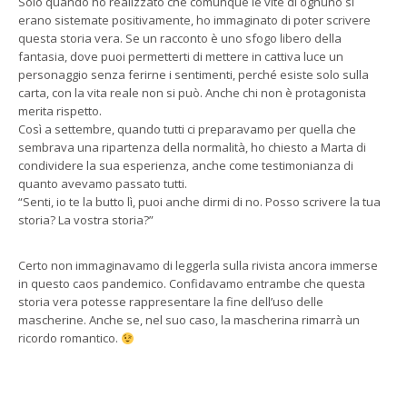
Solo quando ho realizzato che comunque le vite di ognuno si
erano sistemate positivamente, ho immaginato di poter scrivere
questa storia vera. Se un racconto è uno sfogo libero della
fantasia, dove puoi permetterti di mettere in cattiva luce un
personaggio senza ferirne i sentimenti, perché esiste solo sulla
carta, con la vita reale non si può. Anche chi non è protagonista
merita rispetto.
Così a settembre, quando tutti ci preparavamo per quella che
sembrava una ripartenza della normalità, ho chiesto a Marta di
condividere la sua esperienza, anche come testimonianza di
quanto avevamo passato tutti.
“Senti, io te la butto lì, puoi anche dirmi di no. Posso scrivere la tua
storia? La vostra storia?”
Certo non immaginavamo di leggerla sulla rivista ancora immerse
in questo caos pandemico. Confidavamo entrambe che questa
storia vera potesse rappresentare la fine dell’uso delle
mascherine. Anche se, nel suo caso, la mascherina rimarrà un
ricordo romantico.