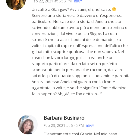
Feb 22, 2021 at 8:58 PM
REPLY
Un caffè a Glasgow? Avvisami, eh, nel caso.
Scrivere una storia vera è davvero un’esperienza
particolare. Nel caso della storia di Amela che sto
scrivendo, abbiamo avuto più o meno una trentina di
conversazioni, dal vivo e poi su Skype. La cosa
strana è che tu ascolti, poi fai delle domande, e a
volte ti capita di capire dall’espressione dell’altro che
gli hai fatto scoprire qualcosa che non sapeva. Nel
caso di un lavoro lungo, poi, si crea anche un
rapporto particolare: da un lato sei un perfetto
sconosciuto per la persona che racconta, dall’altro
sai di lei più di quanto sappiano i suoi amici e parenti.
Ancora adesso Amela mi guarda con la fronte
aggrottata, a volte, e so che significa “Come diamine
fai a saperlo? Ah, già, te l’ho detto io…”
Barbara Businaro
Feb 23, 2021 at 6:45 PM
REPLY
E’ esattamente così Grazia. Nel mio caso