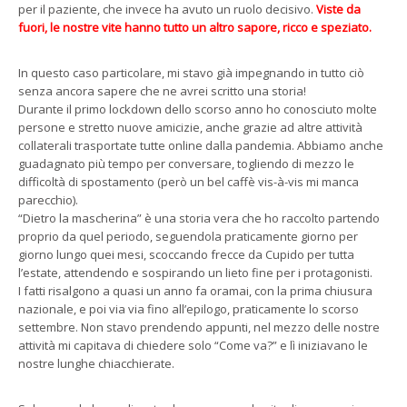
per il paziente, che invece ha avuto un ruolo decisivo.
Viste da
fuori, le nostre vite hanno tutto un altro sapore, ricco e speziato.
In questo caso particolare, mi stavo già impegnando in tutto ciò
senza ancora sapere che ne avrei scritto una storia!
Durante il primo lockdown dello scorso anno ho conosciuto molte
persone e stretto nuove amicizie, anche grazie ad altre attività
collaterali trasportate tutte online dalla pandemia. Abbiamo anche
guadagnato più tempo per conversare, togliendo di mezzo le
difficoltà di spostamento (però un bel caffè vis-à-vis mi manca
parecchio).
“Dietro la mascherina” è una storia vera che ho raccolto partendo
proprio da quel periodo, seguendola praticamente giorno per
giorno lungo quei mesi, scoccando frecce da Cupido per tutta
l’estate, attendendo e sospirando un lieto fine per i protagonisti.
I fatti risalgono a quasi un anno fa oramai, con la prima chiusura
nazionale, e poi via via fino all’epilogo, praticamente lo scorso
settembre. Non stavo prendendo appunti, nel mezzo delle nostre
attività mi capitava di chiedere solo “Come va?” e lì iniziavano le
nostre lunghe chiacchierate.