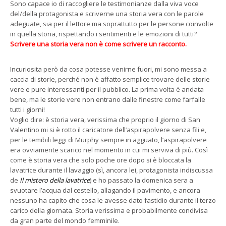
Sono capace io di raccogliere le testimonianze dalla viva voce
del/della protagonista e scriverne una storia vera con le parole
adeguate, sia per il lettore ma soprattutto per le persone coinvolte
in quella storia, rispettando i sentimenti e le emozioni di tutti?
Scrivere una storia vera non è come scrivere un racconto.
Incuriosita però da cosa potesse venirne fuori, mi sono messa a
caccia di storie, perché non è affatto semplice trovare delle storie
vere e pure interessanti per il pubblico. La prima volta è andata
bene, ma le storie vere non entrano dalle finestre come farfalle
tutti i giorni!
Voglio dire: è storia vera, verissima che proprio il giorno di San
Valentino mi si è rotto il caricatore dell’aspirapolvere senza fili e,
per le temibili leggi di Murphy sempre in agguato, l’aspirapolvere
era ovviamente scarico nel momento in cui mi serviva di più. Così
come è storia vera che solo poche ore dopo si è bloccata la
lavatrice durante il lavaggio (sì, ancora lei, protagonista indiscussa
de
Il mistero della lavatrice
) e ho passato la domenica sera a
svuotare l’acqua dal cestello, allagando il pavimento, e ancora
nessuno ha capito che cosa le avesse dato fastidio durante il terzo
carico della giornata. Storia verissima e probabilmente condivisa
da gran parte del mondo femminile.