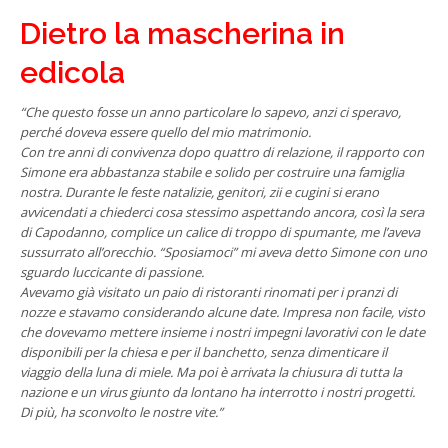
Dietro la mascherina in
edicola
“Che questo fosse un anno particolare lo sapevo, anzi ci speravo,
perché doveva essere quello del mio matrimonio.
Con tre anni di convivenza dopo quattro di relazione, il rapporto con
Simone era abbastanza stabile e solido per costruire una famiglia
nostra. Durante le feste natalizie, genitori, zii e cugini si erano
avvicendati a chiederci cosa stessimo aspettando ancora, così la sera
di Capodanno, complice un calice di troppo di spumante, me l’aveva
sussurrato all’orecchio. “Sposiamoci” mi aveva detto Simone con uno
sguardo luccicante di passione.
Avevamo già visitato un paio di ristoranti rinomati per i pranzi di
nozze e stavamo considerando alcune date. Impresa non facile, visto
che dovevamo mettere insieme i nostri impegni lavorativi con le date
disponibili per la chiesa e per il banchetto, senza dimenticare il
viaggio della luna di miele. Ma poi è arrivata la chiusura di tutta la
nazione e un virus giunto da lontano ha interrotto i nostri progetti.
Di più, ha sconvolto le nostre vite.”