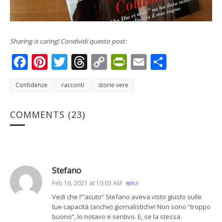
Sharing is caring! Condividi questo post:
Facebook
Pinterest
Twitter
Threads
Copy
PrintFriendly
Email
Condivi
Link
Confidenze
racconti
storie vere
COMMENTS
(23)
Stefano
Feb 16, 2021 at 10:03 AM
REPLY
Vedi che l'”acuto” Stefano aveva visto giusto sulle
tue capacità (anche) giornalistiche! Non sono “troppo
buono”, lo notavo e sentivo. E, se la stessa