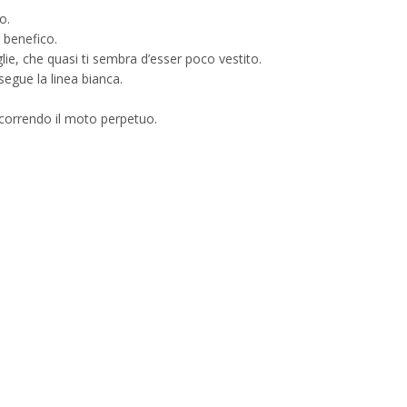
o.
r benefico.
iglie, che quasi ti sembra d’esser poco vestito.
segue la linea bianca.
ncorrendo il moto perpetuo.
endly
ndividi