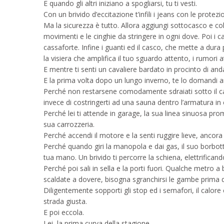
E quando gli altri iniziano a spogliarsi, tu ti vesti.
Con un brivido d’eccitazione t’infili i jeans con le protezi
Ma la sicurezza è tutto. Allora aggiungi sottocasco e colla
movimenti e le cinghie da stringere in ogni dove. Poi i calzet
cassaforte. Infine i guanti ed il casco, che mette a dura p
la visiera che amplifica il tuo sguardo attento, i rumori 
E mentre ti senti un cavaliere bardato in procinto di andare
E la prima volta dopo un lungo inverno, te lo domandi a
Perché non restarsene comodamente sdraiati sotto il cal
invece di costringerti ad una sauna dentro l’armatura in
Perché lei ti attende in garage, la sua linea sinuosa promet
sua carrozzeria.
Perché accendi il motore e la senti ruggire lieve, ancora 
Perché quando giri la manopola e dai gas, il suo borbottar
tua mano. Un brivido ti percorre la schiena, elettrificando
Perché poi sali in sella e la porti fuori. Qualche metr
scaldate a dovere, bisogna sgranchirsi le gambe prima di
Diligentemente sopporti gli stop ed i semafori, il calore 
strada giusta.
E poi eccola.
Lei, la prima curva della stagione.