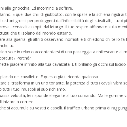
oni alle ginocchia. Ed incominci a soffrire.
rino. E quei due chili di giubbotto, con le spalle e la schiena rigidi ai 
toni grossi per proteggerti dall’inflessibilità degli stivali alti, i tuoi pi
rova i cervicali assopiti dal letargo. Il tuo respiro affannato sulla men
attutiti che ti isolano dal mondo esterno.
 alla guerra, gli altri ti osservano inorriditi e ti chiedono chi te lo fa 
nche tu.
do sole in relax o accontentarsi di una passeggiata rinfrescante al m
 cordura? Perché?
te piacere infinito alla tua cavalcata. E ti brillano gli occhi sul lucido
placida nel cavalletto. E questo già ti ricorda qualcosa.
e si trasforma in un urlo tonante, la potenza di tutti i cavalli vibra so
 tutti i tuoi muscoli al suo richiamo.
o a bassa velocità, lei risponde elegante al tuo comando. Ma le gomme 
 iniziare a correre.
che si accumula su vestiti e capelli, il traffico urbano prima di raggiun