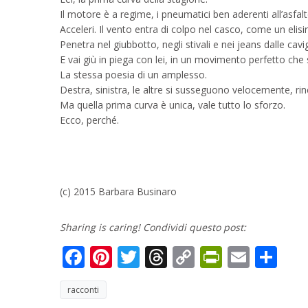
Il motore è a regime, i pneumatici ben aderenti all’asfalt
Acceleri. Il vento entra di colpo nel casco, come un elisi
Penetra nel giubbotto, negli stivali e nei jeans dalle cav
E vai giù in piega con lei, in un movimento perfetto che 
La stessa poesia di un amplesso.
Destra, sinistra, le altre si susseguono velocemente, ri
Ma quella prima curva è unica, vale tutto lo sforzo.
Ecco, perché.
(c) 2015 Barbara Businaro
Sharing is caring! Condividi questo post:
Facebook
Pinterest
Twitter
Threads
Copy
PrintFri
Email
Co
Link
racconti