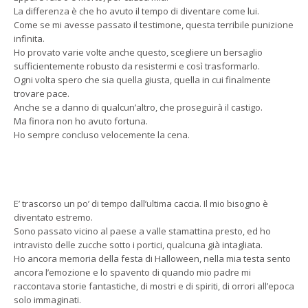
La differenza è che ho avuto il tempo di diventare come lui.
Come se mi avesse passato il testimone, questa terribile punizione
infinita.
Ho provato varie volte anche questo, scegliere un bersaglio
sufficientemente robusto da resistermi e così trasformarlo.
Ogni volta spero che sia quella giusta, quella in cui finalmente
trovare pace.
Anche se a danno di qualcun’altro, che proseguirà il castigo.
Ma finora non ho avuto fortuna.
Ho sempre concluso velocemente la cena.
E’ trascorso un po’ di tempo dall’ultima caccia. Il mio bisogno è
diventato estremo.
Sono passato vicino al paese a valle stamattina presto, ed ho
intravisto delle zucche sotto i portici, qualcuna già intagliata.
Ho ancora memoria della festa di Halloween, nella mia testa sento
ancora l’emozione e lo spavento di quando mio padre mi
raccontava storie fantastiche, di mostri e di spiriti, di orrori all’epoca
solo immaginati.