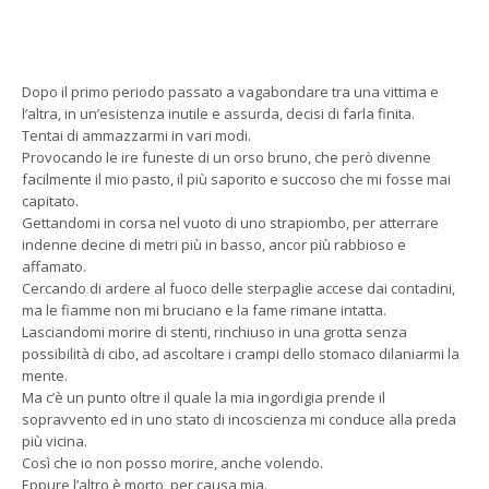
Dopo il primo periodo passato a vagabondare tra una vittima e
l’altra, in un’esistenza inutile e assurda, decisi di farla finita.
Tentai di ammazzarmi in vari modi.
Provocando le ire funeste di un orso bruno, che però divenne
facilmente il mio pasto, il più saporito e succoso che mi fosse mai
capitato.
Gettandomi in corsa nel vuoto di uno strapiombo, per atterrare
indenne decine di metri più in basso, ancor più rabbioso e
affamato.
Cercando di ardere al fuoco delle sterpaglie accese dai contadini,
ma le fiamme non mi bruciano e la fame rimane intatta.
Lasciandomi morire di stenti, rinchiuso in una grotta senza
possibilità di cibo, ad ascoltare i crampi dello stomaco dilaniarmi la
mente.
Ma c’è un punto oltre il quale la mia ingordigia prende il
sopravvento ed in uno stato di incoscienza mi conduce alla preda
più vicina.
Così che io non posso morire, anche volendo.
Eppure l’altro è morto, per causa mia.