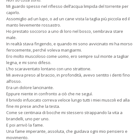
Non so cosa sono.
Mi guardo spesso nel riflesso dell’acqua limpida del torrente per
capirlo.
Assomiglio ad un lupo, o ad un cane vista la taglia più piccola ed il
manto lievemente rossastro.
Ho prestato soccorso a uno di loro nel bosco, sembrava stare
male.
In realtà stava fingendo, e quando mi sono avvicinato mi ha morso
ferocemente, perché voleva mangiarmi.
Ero molto muscoloso come uomo, ero sempre sul monte a tagliar
legna, e mi sono difeso.
L’ho scaraventato lontano con uno strattone.
Mi aveva preso al braccio, in profondità, avevo sentito i denti fino
all’osso.
Era un dolore lancinante.
Eppure niente in confronto a ciò che ne seguì.
Il brivido infuocato correva veloce lungo tutti i miei muscoli ed alla
fine mi prese anche la testa.
Come se centinaia di bocche mi stessero strappando la vita a
brandelli, uno per uno.
E poi arrivò la fame.
Una fame imperante, assoluta, che guidava ogni mio pensiero e
movimento.