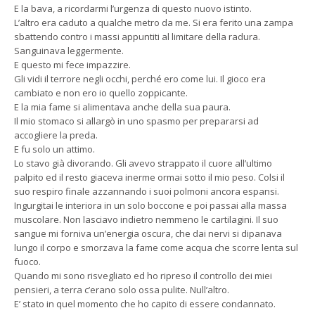
E la bava, a ricordarmi l’urgenza di questo nuovo istinto.
L’altro era caduto a qualche metro da me. Si era ferito una zampa
sbattendo contro i massi appuntiti al limitare della radura.
Sanguinava leggermente.
E questo mi fece impazzire.
Gli vidi il terrore negli occhi, perché ero come lui. Il gioco era
cambiato e non ero io quello zoppicante.
E la mia fame si alimentava anche della sua paura.
Il mio stomaco si allargò in uno spasmo per prepararsi ad
accogliere la preda.
E fu solo un attimo.
Lo stavo già divorando. Gli avevo strappato il cuore all’ultimo
palpito ed il resto giaceva inerme ormai sotto il mio peso. Colsi il
suo respiro finale azzannando i suoi polmoni ancora espansi.
Ingurgitai le interiora in un solo boccone e poi passai alla massa
muscolare. Non lasciavo indietro nemmeno le cartilagini. Il suo
sangue mi forniva un’energia oscura, che dai nervi si dipanava
lungo il corpo e smorzava la fame come acqua che scorre lenta sul
fuoco.
Quando mi sono risvegliato ed ho ripreso il controllo dei miei
pensieri, a terra c’erano solo ossa pulite. Null’altro.
E’ stato in quel momento che ho capito di essere condannato.