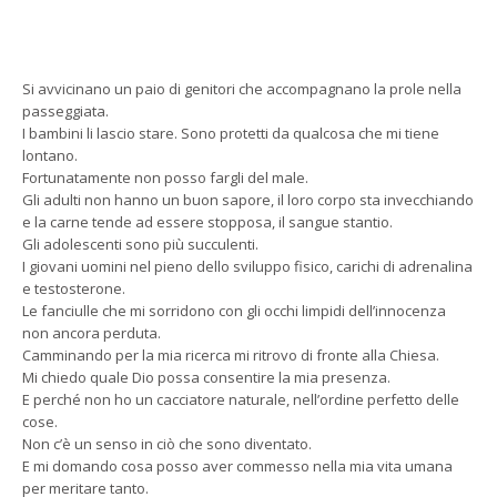
Si avvicinano un paio di genitori che accompagnano la prole nella
passeggiata.
I bambini li lascio stare. Sono protetti da qualcosa che mi tiene
lontano.
Fortunatamente non posso fargli del male.
Gli adulti non hanno un buon sapore, il loro corpo sta invecchiando
e la carne tende ad essere stopposa, il sangue stantio.
Gli adolescenti sono più succulenti.
I giovani uomini nel pieno dello sviluppo fisico, carichi di adrenalina
e testosterone.
Le fanciulle che mi sorridono con gli occhi limpidi dell’innocenza
non ancora perduta.
Camminando per la mia ricerca mi ritrovo di fronte alla Chiesa.
Mi chiedo quale Dio possa consentire la mia presenza.
E perché non ho un cacciatore naturale, nell’ordine perfetto delle
cose.
Non c’è un senso in ciò che sono diventato.
E mi domando cosa posso aver commesso nella mia vita umana
per meritare tanto.