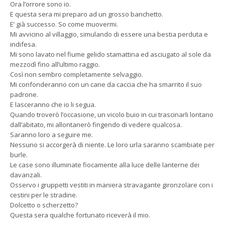
Ora l’orrore sono io.
E questa sera mi preparo ad un grosso banchetto.
E’ già successo. So come muovermi.
Mi avvicino al villaggio, simulando di essere una bestia perduta e
indifesa.
Mi sono lavato nel fiume gelido stamattina ed asciugato al sole da
mezzodì fino all’ultimo raggio.
Così non sembro completamente selvaggio.
Mi confonderanno con un cane da caccia che ha smarrito il suo
padrone.
E lasceranno che io li segua.
Quando troverò l’occasione, un vicolo buio in cui trascinarli lontano
dall’abitato, mi allontanerò fingendo di vedere qualcosa.
Saranno loro a seguire me.
Nessuno si accorgerà di niente. Le loro urla saranno scambiate per
burle.
Le case sono illuminate fiocamente alla luce delle lanterne dei
davanzali.
Osservo i gruppetti vestiti in maniera stravagante gironzolare con i
cestini per le stradine.
Dolcetto o scherzetto?
Questa sera qualche fortunato riceverà il mio.