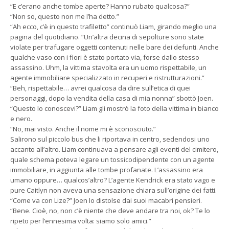
“E c’erano anche tombe aperte? Hanno rubato qualcosa?”
“Non so, questo non me l’ha detto.”
“Ah ecco, c’è in questo trafiletto” continuò Liam, girando meglio una
pagina del quotidiano. “Un’altra decina di sepolture sono state
violate per trafugare oggetti contenuti nelle bare dei defunti. Anche
qualche vaso con i fiori è stato portato via, forse dallo stesso
assassino. Uhm, la vittima stavolta era un uomo rispettabile, un
agente immobiliare specializzato in recuperi e ristrutturazioni.”
“Beh, rispettabile… avrei qualcosa da dire sull’etica di quei
personaggi, dopo la vendita della casa di mia nonna” sbottò Joen.
“Questo lo conoscevi?” Liam gli mostrò la foto della vittima in bianco
e nero.
“No, mai visto. Anche il nome mi è sconosciuto.”
Salirono sul piccolo bus che li riportava in centro, sedendosi uno
accanto all’altro. Liam continuava a pensare agli eventi del cimitero,
quale schema poteva legare un tossicodipendente con un agente
immobiliare, in aggiunta alle tombe profanate. L’assassino era
umano oppure… qualcos’altro? L’agente Kendrick era stato vago e
pure Caitlyn non aveva una sensazione chiara sull’origine dei fatti.
“Come va con Lize?” Joen lo distolse dai suoi macabri pensieri.
“Bene. Cioè, no, non c’è niente che deve andare tra noi, ok? Te lo
ripeto per l’ennesima volta: siamo solo amici.”