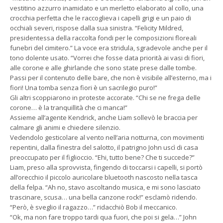
vestitino azzurro inamidato e un merletto elaborato al collo, una
crocchia perfetta che le raccoglieva i capelli grigi e un paio di
occhiali severi, rispose dalla sua sinistra. “Felicity Mildred,
presidentessa della raccolta fondi per le composizioni floreali
funebri del cimitero.” La voce era stridula, sgradevole anche per il
tono dolente usato. “Vorrei che fosse data priorità ai vasi di fiori,
alle corone e alle ghirlande che sono state prese dalle tombe.
Passi per il contenuto delle bare, che non è visibile all’esterno, ma i
fiori! Una tomba senza fiori è un sacrilegio puro!”
Gli altri scoppiarono in proteste accorate. “Chi se ne frega delle
corone… è la tranquillità che ci manca!”
Assieme all’agente Kendrick, anche Liam sollevò le braccia per
calmare gli animi e chiedere silenzio.
Vedendolo gesticolare al vento nell’aria notturna, con movimenti
repentini, dalla finestra del salotto, il patrigno John uscì di casa
preoccupato per il figlioccio. “Ehi, tutto bene? Che ti succede?”
Liam, preso alla sprovvista, fingendo di toccarsi i capelli, si portò
all’orecchio il piccolo auricolare bluetooth nascosto nella tasca
della felpa. “Ah no, stavo ascoltando musica, e mi sono lasciato
trascinare, scusa… una bella canzone rock!” esclamò ridendo.
“Però, è sveglio il ragazzo…” ridacchiò Bob il meccanico.
“Ok, ma non fare troppo tardi qua fuori, che poi si gela…” John