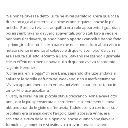
“Se non te l’avesse detto lui, te ne avrei parlato io. C’era qualcosa
di strano oggi al cimitero. Le anime erano inquiete, anche le più
antiche. Pure tra i vivi la tranquillità era solo apparente. I guardiani
poi mi sembravano davvero spaventati. Sono stati loro a vedere
per primi il cadavere, quando hanno aperto i cancelli e hanno fatto
il primo giro di controllo. Ma pare che nessuno di loro abbia visto o
notato niente in merito al colpevole di quello scempio.” Caitlyn si
era seduta sul letto, accanto a Liam. Stavano rileggendo il giornale
che in effetti non menzionava nulla di quanto aveva raccontato
l’agente Kendrick.
“Come mai eri là oggi?” chiese Liam, sapendo che Lize andava a
salutare la sorella defunta nel weekend, non a metà settimana.
“Avevo appuntamento con Anne… mi viene a parlare, di tanto in
tanto. Mi piace ascoltarla.”
Giusto, la sorellina più piccola stava crescendo. Anne aveva otto
anni, era la più spensierata e sorridente, ma lentamente stava
abbandonando le gioie dell’infanzia, l’adolescenza con tutti i suoi
problemi era oramai dietro l’angolo. Liam adorava Anne, era
schietta e sicura delle sue opinioni, anche quando sbagliava le
formule di geometria e si ostinava a trovare una soluzione