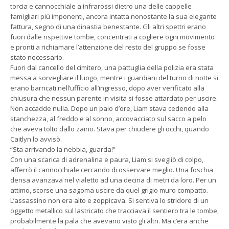
torcia e cannocchiale a infrarossi dietro una delle cappelle
famigliari più imponenti, ancora intatta nonostante la sua elegante
fattura, segno di una dinastia benestante. Gli altri spettri erano
fuori dalle rispettive tombe, concentrati a cogliere ogni movimento
e pronti a richiamare l’attenzione del resto del gruppo se fosse
stato necessario.
Fuori dal cancello del cimitero, una pattuglia della polizia era stata
messa a sorvegliare il luogo, mentre i guardiani del turno di notte si
erano barricati nell’ufficio all’ingresso, dopo aver verificato alla
chiusura che nessun parente in visita si fosse attardato per uscire.
Non accadde nulla. Dopo un paio d’ore, Liam stava cedendo alla
stanchezza, al freddo e al sonno, accovacciato sul sacco a pelo
che aveva tolto dallo zaino. Stava per chiudere gli occhi, quando
Caitlyn lo avvisò.
“Sta arrivando la nebbia, guarda!”
Con una scarica di adrenalina e paura, Liam si svegliò di colpo,
afferrò il cannocchiale cercando di osservare meglio. Una foschia
densa avanzava nel vialetto ad una decina di metri da loro. Per un
attimo, scorse una sagoma uscire da quel grigio muro compatto.
L’assassino non era alto e zoppicava. Si sentiva lo stridore di un
oggetto metallico sul lastricato che tracciava il sentiero tra le tombe,
probabilmente la pala che avevano visto gli altri. Ma c’era anche