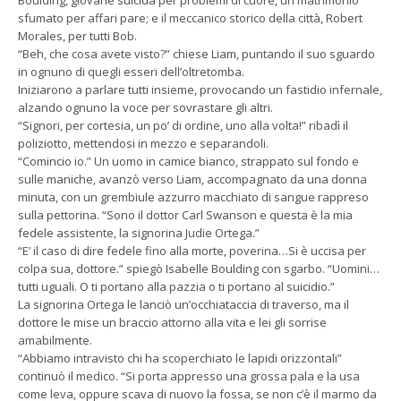
sfumato per affari pare; e il meccanico storico della città, Robert
Morales, per tutti Bob.
“Beh, che cosa avete visto?” chiese Liam, puntando il suo sguardo
in ognuno di quegli esseri dell’oltretomba.
Iniziarono a parlare tutti insieme, provocando un fastidio infernale,
alzando ognuno la voce per sovrastare gli altri.
“Signori, per cortesia, un po’ di ordine, uno alla volta!” ribadì il
poliziotto, mettendosi in mezzo e separandoli.
“Comincio io.” Un uomo in camice bianco, strappato sul fondo e
sulle maniche, avanzò verso Liam, accompagnato da una donna
minuta, con un grembiule azzurro macchiato di sangue rappreso
sulla pettorina. “Sono il dottor Carl Swanson e questa è la mia
fedele assistente, la signorina Judie Ortega.”
“E’ il caso di dire fedele fino alla morte, poverina…Si è uccisa per
colpa sua, dottore.” spiegò Isabelle Boulding con sgarbo. “Uomini…
tutti uguali. O ti portano alla pazzia o ti portano al suicidio.”
La signorina Ortega le lanciò un’occhiataccia di traverso, ma il
dottore le mise un braccio attorno alla vita e lei gli sorrise
amabilmente.
“Abbiamo intravisto chi ha scoperchiato le lapidi orizzontali”
continuò il medico. “Si porta appresso una grossa pala e la usa
come leva, oppure scava di nuovo la fossa, se non c’è il marmo da