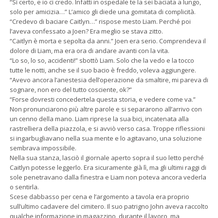
“Sì certo, e io ci credo. Infatti in ospedale te la sei baciata a lungo,
solo per amicizia…” L’amico gli diede una gomitata di complicità.
“Credevo di baciare Caitlyn…” rispose mesto Liam. Perché poi
l’aveva confessato a Joen? Era meglio se stava zitto.
“Caitlyn è morta e sepolta da anni.” Joen era serio. Comprendeva il
dolore di Liam, ma era ora di andare avanti con la vita.
“Lo so, lo so, accidenti!” sbottò Liam. Solo che la vedo e la tocco
tutte le notti, anche se il suo bacio è freddo, voleva aggiungere.
“Avevo ancora l’anestesia dell’operazione da smaltire, mi pareva di
sognare, non ero del tutto cosciente, ok?”
“Forse dovresti concedertela questa storia, e vedere come va.”
Non pronunciarono più altre parole e si separarono all’arrivo con
un cenno della mano. Liam riprese la sua bici, incatenata alla
rastrelliera della piazzola, e si avviò verso casa. Troppe riflessioni
si ingarbugliavano nella sua mente e lo agitavano, una soluzione
sembrava impossibile.
Nella sua stanza, lasciò il giornale aperto sopra il suo letto perché
Caitlyn potesse leggerlo. Era sicuramente già lì, ma gli ultimi raggi di
sole penetravano dalla finestra e Liam non poteva ancora vederla
o sentirla.
Scese dabbasso per cena e l’argomento a tavola era proprio
sull’ultimo cadavere del cimitero. Il suo patrigno John aveva raccolto
qualche informazione in magazzino, durante il lavoro, ma