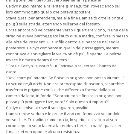
Caitlyn riuscì intanto a rallentare gli inseguitori, rovesciando sul
loro cammino tutto quello che poteva spostare.
Stava quasi per arrendersi, ma alla fine Liam saltò oltre la cinta e
poi giù sulla strada, atterrando sull’erba del fossato.
Corse ancora più velocemente verso il quartiere vicino, in una delle
stradine aveva parcheggiato l’auto di sua madre, confusa in mezzo
alle altre dei residenti. Ci si infilò dentro e si nascose nel sedile
posteriore. Caitlyn comparve in quello del passeggero, mentre
continuava a sorvegliare la via. “Non c’è più, è sparito. La polizia
invece è rimasta dentro il cimitero.”
“Grazie Caitlyn” sussurrò lui. Faticava a rallentare il battito del
cuore.
“Devi stare più attento. Se finisci in prigione, non posso aiutarti…”
La scrutò negli occhi. Non era preoccupato di lasciarlo, si sarebbe
trasferita in prigione con lui, che differenza faceva dalla sua
camera da letto, in fondo. “Soprattutto se finisco in prigione, non
posso più proteggere Lize, vero? Solo questo ti importa?”
Caitlyn distolse altrove il suo sguardo, avvilito.
Liam si rimise seduto e le prese il viso con fermezza voltandolo
verso di sé. Era solida come roccia, lo spirito così vicino al suo
corpo sepolto sotto la terra la rendeva forte. La baciò quasi con
furia, e lei non oppose alcuna resistenza.