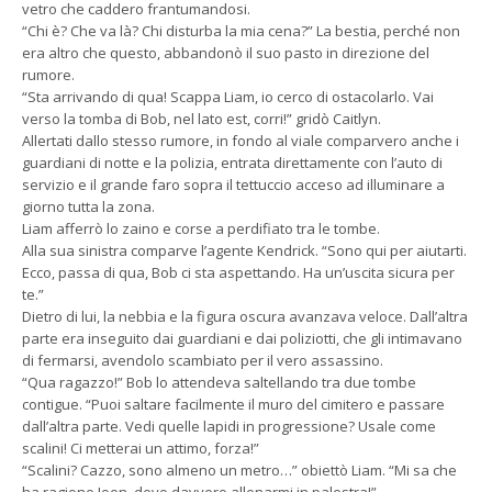
vetro che caddero frantumandosi.
“Chi è? Che va là? Chi disturba la mia cena?” La bestia, perché non
era altro che questo, abbandonò il suo pasto in direzione del
rumore.
“Sta arrivando di qua! Scappa Liam, io cerco di ostacolarlo. Vai
verso la tomba di Bob, nel lato est, corri!” gridò Caitlyn.
Allertati dallo stesso rumore, in fondo al viale comparvero anche i
guardiani di notte e la polizia, entrata direttamente con l’auto di
servizio e il grande faro sopra il tettuccio acceso ad illuminare a
giorno tutta la zona.
Liam afferrò lo zaino e corse a perdifiato tra le tombe.
Alla sua sinistra comparve l’agente Kendrick. “Sono qui per aiutarti.
Ecco, passa di qua, Bob ci sta aspettando. Ha un’uscita sicura per
te.”
Dietro di lui, la nebbia e la figura oscura avanzava veloce. Dall’altra
parte era inseguito dai guardiani e dai poliziotti, che gli intimavano
di fermarsi, avendolo scambiato per il vero assassino.
“Qua ragazzo!” Bob lo attendeva saltellando tra due tombe
contigue. “Puoi saltare facilmente il muro del cimitero e passare
dall’altra parte. Vedi quelle lapidi in progressione? Usale come
scalini! Ci metterai un attimo, forza!”
“Scalini? Cazzo, sono almeno un metro…” obiettò Liam. “Mi sa che
ha ragione Joen, devo davvero allenarmi in palestra!”