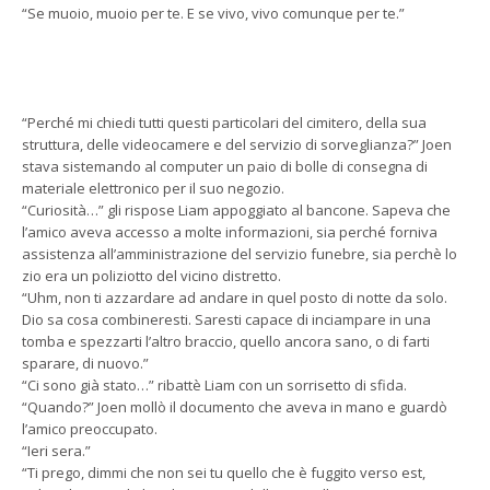
“Se muoio, muoio per te. E se vivo, vivo comunque per te.”
“Perché mi chiedi tutti questi particolari del cimitero, della sua
struttura, delle videocamere e del servizio di sorveglianza?” Joen
stava sistemando al computer un paio di bolle di consegna di
materiale elettronico per il suo negozio.
“Curiosità…” gli rispose Liam appoggiato al bancone. Sapeva che
l’amico aveva accesso a molte informazioni, sia perché forniva
assistenza all’amministrazione del servizio funebre, sia perchè lo
zio era un poliziotto del vicino distretto.
“Uhm, non ti azzardare ad andare in quel posto di notte da solo.
Dio sa cosa combineresti. Saresti capace di inciampare in una
tomba e spezzarti l’altro braccio, quello ancora sano, o di farti
sparare, di nuovo.”
“Ci sono già stato…” ribattè Liam con un sorrisetto di sfida.
“Quando?” Joen mollò il documento che aveva in mano e guardò
l’amico preoccupato.
“Ieri sera.”
“Ti prego, dimmi che non sei tu quello che è fuggito verso est,