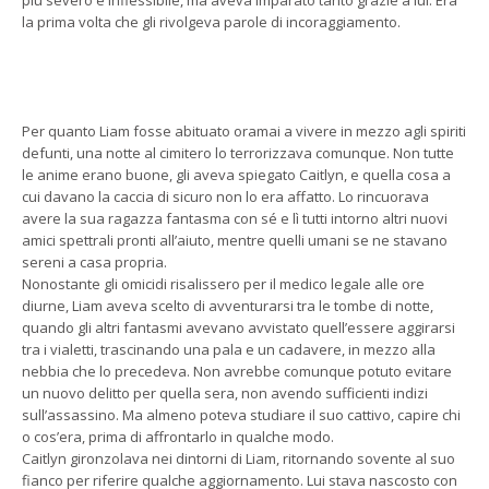
la prima volta che gli rivolgeva parole di incoraggiamento.
Per quanto Liam fosse abituato oramai a vivere in mezzo agli spiriti
defunti, una notte al cimitero lo terrorizzava comunque. Non tutte
le anime erano buone, gli aveva spiegato Caitlyn, e quella cosa a
cui davano la caccia di sicuro non lo era affatto. Lo rincuorava
avere la sua ragazza fantasma con sé e lì tutti intorno altri nuovi
amici spettrali pronti all’aiuto, mentre quelli umani se ne stavano
sereni a casa propria.
Nonostante gli omicidi risalissero per il medico legale alle ore
diurne, Liam aveva scelto di avventurarsi tra le tombe di notte,
quando gli altri fantasmi avevano avvistato quell’essere aggirarsi
tra i vialetti, trascinando una pala e un cadavere, in mezzo alla
nebbia che lo precedeva. Non avrebbe comunque potuto evitare
un nuovo delitto per quella sera, non avendo sufficienti indizi
sull’assassino. Ma almeno poteva studiare il suo cattivo, capire chi
o cos’era, prima di affrontarlo in qualche modo.
Caitlyn gironzolava nei dintorni di Liam, ritornando sovente al suo
fianco per riferire qualche aggiornamento. Lui stava nascosto con