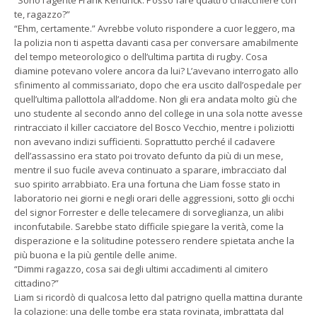
te, ragazzo?”
“Ehm, certamente.” Avrebbe voluto rispondere a cuor leggero, ma
la polizia non ti aspetta davanti casa per conversare amabilmente
del tempo meteorologico o dell’ultima partita di rugby. Cosa
diamine potevano volere ancora da lui? L’avevano interrogato allo
sfinimento al commissariato, dopo che era uscito dall’ospedale per
quell’ultima pallottola all’addome. Non gli era andata molto giù che
uno studente al secondo anno del college in una sola notte avesse
rintracciato il killer cacciatore del Bosco Vecchio, mentre i poliziotti
non avevano indizi sufficienti. Soprattutto perché il cadavere
dell’assassino era stato poi trovato defunto da più di un mese,
mentre il suo fucile aveva continuato a sparare, imbracciato dal
suo spirito arrabbiato. Era una fortuna che Liam fosse stato in
laboratorio nei giorni e negli orari delle aggressioni, sotto gli occhi
del signor Forrester e delle telecamere di sorveglianza, un alibi
inconfutabile. Sarebbe stato difficile spiegare la verità, come la
disperazione e la solitudine potessero rendere spietata anche la
più buona e la più gentile delle anime.
“Dimmi ragazzo, cosa sai degli ultimi accadimenti al cimitero
cittadino?”
Liam si ricordò di qualcosa letto dal patrigno quella mattina durante
la colazione: una delle tombe era stata rovinata, imbrattata dal