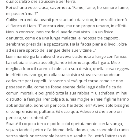
qualcos’altro che strusciava per terra.
Poi udì una voce rauca, cavernosa. “Fame, fame, ho sempre fame,
mi passerà mai?”
Caitlyn era volata avanti per studiarlo da vicino, in un soffio tornò
al fianco di Liam. “E’ ancora vivo, ma non proprio umano, in effetti.
Non lo conosco, non credo di averlo mai visto. Ha un fisico
denutrito, come da una lunga malattia, e indossa tre cappotti,
sembrano presi dalla spazzatura. Ha la faccia piena di lividi, oltre
ad essere sporco del sangue delle sue vittime…”
Liam mandò giù la saliva che aveva trattenuto a lungo con l’ansia.
La nebbia si stava assottigliando intorno a quella figura. Mise
meglio a fuoco il cannocchiale: alla sua destra, quella cosa reggeva
in effetti una vanga, ma alla sua sinistra stava trascinando un
cadavere per i capelli. L’essere sollevò quel corpo come se non
pesasse nulla, come se fosse esente dalle leggi della fisica dei
comuni mortali, e poi gridò tutta la sua rabbia. “Tu schifosa, mi hai
distrutto la famiglia. Per colpa tua, mia moglie e i miei figli mi hanno
abbandonato. Sono un pericolo, hai detto, eh? Avevo solo bisogno
di comprensione, puttana. Ed ecco qua. Adesso sì che sono un
pericolo, sei contenta?”
Sbattè il corpo a terra e poi lo colpì ripetutamente con la vanga,
squarciando il petto e l’addome della donna, spaccandole il cranio
senza pietà, spezzandole braccia e gambe. Poi gettò l’attrezzo di