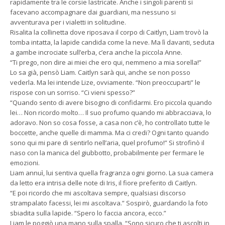
rapidamente tra le corsie lastricate. Anche i singoli parenti si
facevano accompagnare dai guardiani, ma nessuno si
avventurava per i vialetti in solitudine.
Risalita la collinetta dove riposava il corpo di Caitlyn, Liam trovò la
tomba intatta, la lapide candida come la neve. Ma lì davanti, seduta
a gambe incrociate sull’erba, c’era anche la piccola Anne.
“Ti prego, non dire ai miei che ero qui, nemmeno a mia sorella!”
Lo sa già, pensò Liam. Caitlyn sarà qui, anche se non posso
vederla. Ma lei intende Lize, ovviamente. “Non preoccuparti” le
rispose con un sorriso. “Ci vieni spesso?”
“Quando sento di avere bisogno di confidarmi. Ero piccola quando
lei… Non ricordo molto… Il suo profumo quando mi abbracciava, lo
adoravo. Non so cosa fosse, a casa non c’è, ho controllato tutte le
boccette, anche quelle di mamma. Ma ci credi? Ogni tanto quando
sono qui mi pare di sentirlo nell’aria, quel profumo!” Si strofinò il
naso con la manica del giubbotto, probabilmente per fermare le
emozioni.
Liam annuì, lui sentiva quella fragranza ogni giorno. La sua camera
da letto era intrisa delle note di Iris, il fiore preferito di Caitlyn.
“E poi ricordo che mi ascoltava sempre, qualsiasi discorso
strampalato facessi, lei mi ascoltava.” Sospirò, guardando la foto
sbiadita sulla lapide. “Spero lo faccia ancora, ecco.”
Liam le poggiò una mano sulla spalla. “Sono sicuro che ti ascolti in