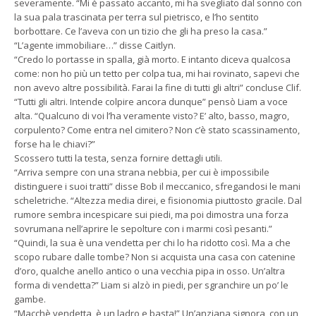
severamente. “Mi è passato accanto, mi ha svegliato dal sonno con
la sua pala trascinata per terra sul pietrisco, e l’ho sentito
borbottare. Ce l’aveva con un tizio che gli ha preso la casa.”
“L’agente immobiliare…” disse Caitlyn.
“Credo lo portasse in spalla, già morto. E intanto diceva qualcosa
come: non ho più un tetto per colpa tua, mi hai rovinato, sapevi che
non avevo altre possibilità. Farai la fine di tutti gli altri” concluse Clif.
“Tutti gli altri. Intende colpire ancora dunque” pensò Liam a voce
alta. “Qualcuno di voi l’ha veramente visto? E’ alto, basso, magro,
corpulento? Come entra nel cimitero? Non c’è stato scassinamento,
forse ha le chiavi?”
Scossero tutti la testa, senza fornire dettagli utili.
“Arriva sempre con una strana nebbia, per cui è impossibile
distinguere i suoi tratti” disse Bob il meccanico, sfregandosi le mani
scheletriche. “Altezza media direi, e fisionomia piuttosto gracile. Dal
rumore sembra incespicare sui piedi, ma poi dimostra una forza
sovrumana nell’aprire le sepolture con i marmi così pesanti.”
“Quindi, la sua è una vendetta per chi lo ha ridotto così. Ma a che
scopo rubare dalle tombe? Non si acquista una casa con catenine
d’oro, qualche anello antico o una vecchia pipa in osso. Un’altra
forma di vendetta?” Liam si alzò in piedi, per sgranchire un po’ le
gambe.
“Macchè vendetta, è un ladro e basta!” Un’anziana signora, con un