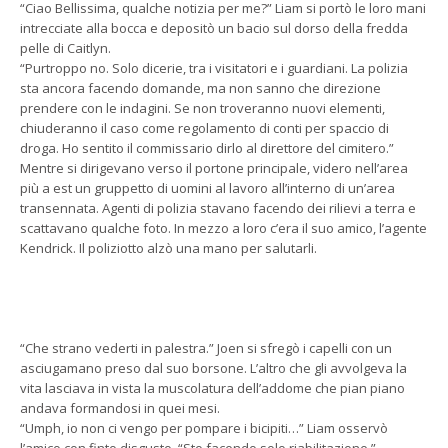
“Ciao Bellissima, qualche notizia per me?” Liam si portò le loro mani
intrecciate alla bocca e depositò un bacio sul dorso della fredda
pelle di Caitlyn.
“Purtroppo no. Solo dicerie, tra i visitatori e i guardiani. La polizia
sta ancora facendo domande, ma non sanno che direzione
prendere con le indagini. Se non troveranno nuovi elementi,
chiuderanno il caso come regolamento di conti per spaccio di
droga. Ho sentito il commissario dirlo al direttore del cimitero.”
Mentre si dirigevano verso il portone principale, videro nell’area
più a est un gruppetto di uomini al lavoro all’interno di un’area
transennata. Agenti di polizia stavano facendo dei rilievi a terra e
scattavano qualche foto. In mezzo a loro c’era il suo amico, l’agente
Kendrick. Il poliziotto alzò una mano per salutarli.
“Che strano vederti in palestra.” Joen si sfregò i capelli con un
asciugamano preso dal suo borsone. L’altro che gli avvolgeva la
vita lasciava in vista la muscolatura dell’addome che pian piano
andava formandosi in quei mesi.
“Umph, io non ci vengo per pompare i bicipiti…” Liam osservò
l’amico con finto disgusto. “Sto facendo solo riabilitazione.”