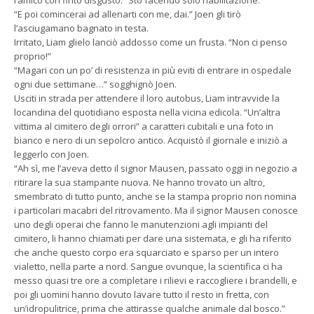
“E poi comincerai ad allenarti con me, dai.” Joen gli tirò
l’asciugamano bagnato in testa.
Irritato, Liam glielo lanciò addosso come un frusta. “Non ci penso
proprio!”
“Magari con un po’ di resistenza in più eviti di entrare in ospedale
ogni due settimane…” sogghignò Joen.
Usciti in strada per attendere il loro autobus, Liam intravvide la
locandina del quotidiano esposta nella vicina edicola. “Un’altra
vittima al cimitero degli orrori” a caratteri cubitali e una foto in
bianco e nero di un sepolcro antico. Acquistò il giornale e iniziò a
leggerlo con Joen.
“Ah sì, me l’aveva detto il signor Mausen, passato oggi in negozio a
ritirare la sua stampante nuova. Ne hanno trovato un altro,
smembrato di tutto punto, anche se la stampa proprio non nomina
i particolari macabri del ritrovamento. Ma il signor Mausen conosce
uno degli operai che fanno le manutenzioni agli impianti del
cimitero, li hanno chiamati per dare una sistemata, e gli ha riferito
che anche questo corpo era squarciato e sparso per un intero
vialetto, nella parte a nord. Sangue ovunque, la scientifica ci ha
messo quasi tre ore a completare i rilievi e raccogliere i brandelli, e
poi gli uomini hanno dovuto lavare tutto il resto in fretta, con
un’idropulitrice, prima che attirasse qualche animale dal bosco.”