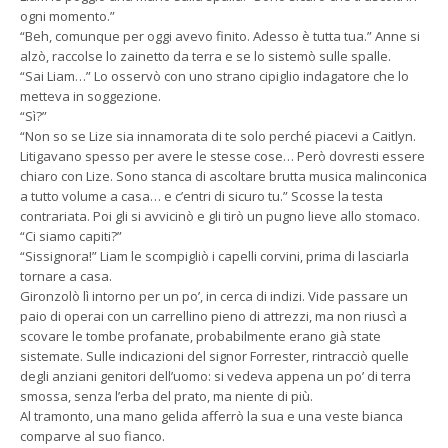
ogni momento.”
“Beh, comunque per oggi avevo finito. Adesso è tutta tua.” Anne si
alzò, raccolse lo zainetto da terra e se lo sistemò sulle spalle.
“Sai Liam…” Lo osservò con uno strano cipiglio indagatore che lo
metteva in soggezione.
“Sì?”
“Non so se Lize sia innamorata di te solo perché piacevi a Caitlyn.
Litigavano spesso per avere le stesse cose… Però dovresti essere
chiaro con Lize. Sono stanca di ascoltare brutta musica malinconica
a tutto volume a casa… e c’entri di sicuro tu.” Scosse la testa
contrariata. Poi gli si avvicinò e gli tirò un pugno lieve allo stomaco.
“Ci siamo capiti?”
“Sissignora!” Liam le scompigliò i capelli corvini, prima di lasciarla
tornare a casa.
Gironzolò lì intorno per un po’, in cerca di indizi. Vide passare un
paio di operai con un carrellino pieno di attrezzi, ma non riuscì a
scovare le tombe profanate, probabilmente erano già state
sistemate. Sulle indicazioni del signor Forrester, rintracciò quelle
degli anziani genitori dell’uomo: si vedeva appena un po’ di terra
smossa, senza l’erba del prato, ma niente di più.
Al tramonto, una mano gelida afferrò la sua e una veste bianca
comparve al suo fianco.