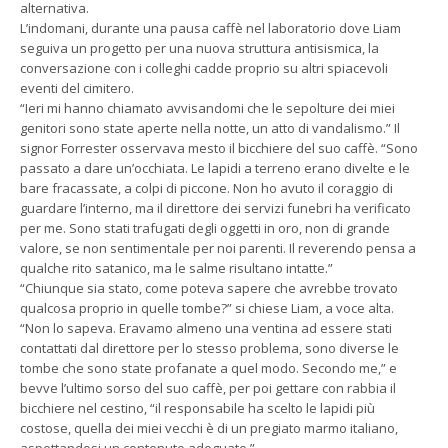
alternativa.
L’indomani, durante una pausa caffè nel laboratorio dove Liam
seguiva un progetto per una nuova struttura antisismica, la
conversazione con i colleghi cadde proprio su altri spiacevoli
eventi del cimitero.
“Ieri mi hanno chiamato avvisandomi che le sepolture dei miei
genitori sono state aperte nella notte, un atto di vandalismo.” Il
signor Forrester osservava mesto il bicchiere del suo caffè. “Sono
passato a dare un’occhiata. Le lapidi a terreno erano divelte e le
bare fracassate, a colpi di piccone. Non ho avuto il coraggio di
guardare l’interno, ma il direttore dei servizi funebri ha verificato
per me. Sono stati trafugati degli oggetti in oro, non di grande
valore, se non sentimentale per noi parenti. Il reverendo pensa a
qualche rito satanico, ma le salme risultano intatte.”
“Chiunque sia stato, come poteva sapere che avrebbe trovato
qualcosa proprio in quelle tombe?” si chiese Liam, a voce alta.
“Non lo sapeva. Eravamo almeno una ventina ad essere stati
contattati dal direttore per lo stesso problema, sono diverse le
tombe che sono state profanate a quel modo. Secondo me,” e
bevve l’ultimo sorso del suo caffè, per poi gettare con rabbia il
bicchiere nel cestino, “il responsabile ha scelto le lapidi più
costose, quella dei miei vecchi è di un pregiato marmo italiano,
aspettandosi un contenuto adeguato.”