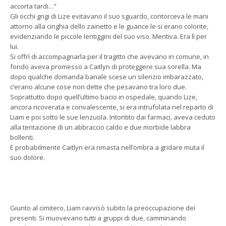
accorta tardi…”
Gli occhi grigi di Lize evitavano il suo sguardo, contorceva le mani
attorno alla cinghia dello zainetto e le guance le si erano colorite,
evidenziando le piccole lentiggini del suo viso. Mentiva. Era lì per
lui.
Si offrì di accompagnarla per il tragitto che avevano in comune, in
fondo aveva promesso a Caitlyn di proteggere sua sorella. Ma
dopo qualche domanda banale scese un silenzio imbarazzato,
c’erano alcune cose non dette che pesavano tra loro due.
Soprattutto dopo quell’ultimo bacio in ospedale, quando Lize,
ancora ricoverata e convalescente, si era intrufolata nel reparto di
Liam e poi sotto le sue lenzuola. Intontito dai farmaci, aveva ceduto
alla tentazione di un abbraccio caldo e due morbide labbra
bollenti.
E probabilmente Caitlyn era rimasta nell’ombra a gridare muta il
suo dolore.
Giunto al cimitero, Liam ravvisò subito la preoccupazione dei
presenti. Si muovevano tutti a gruppi di due, camminando