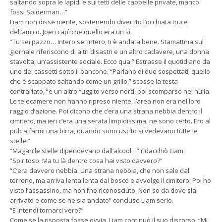
saltando sopra le lapidi e sui tetti delle cappelle private, manco
fossi Spiderman…”
Liam non disse niente, sostenendo divertito l’occhiata truce
dell’amico. Joen capì che quello era un sì.
“Tu sei pazzo… Intero sei intero, ti è andata bene. Stamattina sul
giornale riferiscono di altri disastri e un altro cadavere, una donna
stavolta, un’assistente sociale. Ecco qua.” Estrasse il quotidiano da
uno dei cassetti sotto il bancone. “Parlano di due sospettati, quello
che è scappato saltando come un grillo,” scosse la testa
contrariato, “e un altro fuggito verso nord, poi scomparso nel nulla.
Le telecamere non hanno ripreso niente, l’area non era nel loro
raggio d’azione. Poi dicono che c’era una strana nebbia dentro il
cimitero, ma ieri c’era una serata limpidissima, ne sono certo. Ero al
pub a farmi una birra, quando sono uscito si vedevano tutte le
stelle!”
“Magari le stelle dipendevano dall’alcool…” ridacchiò Liam.
“Spiritoso. Ma tu là dentro cosa hai visto davvero?”
“C’era davvero nebbia. Una strana nebbia, che non sale dal
terreno, ma arriva lenta lenta dal bosco e avvolge il cimitero. Poi ho
visto l’assassino, ma non l’ho riconosciuto. Non so da dove sia
arrivato e come se ne sia andato” concluse Liam serio.
“E intendi tornarci vero?”
Come se la risposta fosse ovvia, Liam continuò il suo discorso. “Mi