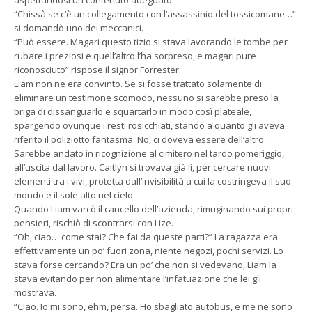
“Chissà se c’è un collegamento con l’assassinio del tossicomane…”
si domandò uno dei meccanici.
“Può essere. Magari questo tizio si stava lavorando le tombe per
rubare i preziosi e quell’altro l’ha sorpreso, e magari pure
riconosciuto” rispose il signor Forrester.
Liam non ne era convinto. Se si fosse trattato solamente di
eliminare un testimone scomodo, nessuno si sarebbe preso la
briga di dissanguarlo e squartarlo in modo così plateale,
spargendo ovunque i resti rosicchiati, stando a quanto gli aveva
riferito il poliziotto fantasma. No, ci doveva essere dell’altro.
Sarebbe andato in ricognizione al cimitero nel tardo pomeriggio,
all’uscita dal lavoro. Caitlyn si trovava già lì, per cercare nuovi
elementi tra i vivi, protetta dall’invisibilità a cui la costringeva il suo
mondo e il sole alto nel cielo.
Quando Liam varcò il cancello dell’azienda, rimuginando sui propri
pensieri, rischiò di scontrarsi con Lize.
“Oh, ciao… come stai? Che fai da queste parti?” La ragazza era
effettivamente un po’ fuori zona, niente negozi, pochi servizi. Lo
stava forse cercando? Era un po’ che non si vedevano, Liam la
stava evitando per non alimentare l’infatuazione che lei gli
mostrava.
“Ciao. Io mi sono, ehm, persa. Ho sbagliato autobus, e me ne sono