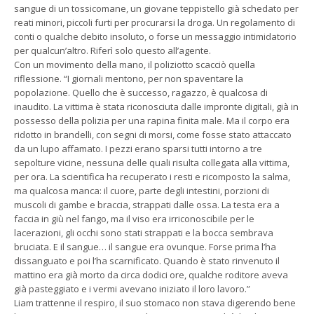
sangue di un tossicomane, un giovane teppistello già schedato per
reati minori, piccoli furti per procurarsi la droga. Un regolamento di
conti o qualche debito insoluto, o forse un messaggio intimidatorio
per qualcun’altro. Riferì solo questo all’agente.
Con un movimento della mano, il poliziotto scacciò quella
riflessione. “I giornali mentono, per non spaventare la
popolazione. Quello che è successo, ragazzo, è qualcosa di
inaudito. La vittima è stata riconosciuta dalle impronte digitali, già in
possesso della polizia per una rapina finita male. Ma il corpo era
ridotto in brandelli, con segni di morsi, come fosse stato attaccato
da un lupo affamato. I pezzi erano sparsi tutti intorno a tre
sepolture vicine, nessuna delle quali risulta collegata alla vittima,
per ora. La scientifica ha recuperato i resti e ricomposto la salma,
ma qualcosa manca: il cuore, parte degli intestini, porzioni di
muscoli di gambe e braccia, strappati dalle ossa. La testa era a
faccia in giù nel fango, ma il viso era irriconoscibile per le
lacerazioni, gli occhi sono stati strappati e la bocca sembrava
bruciata. E il sangue… il sangue era ovunque. Forse prima l’ha
dissanguato e poi l’ha scarnificato. Quando è stato rinvenuto il
mattino era già morto da circa dodici ore, qualche roditore aveva
già pasteggiato e i vermi avevano iniziato il loro lavoro.”
Liam trattenne il respiro, il suo stomaco non stava digerendo bene