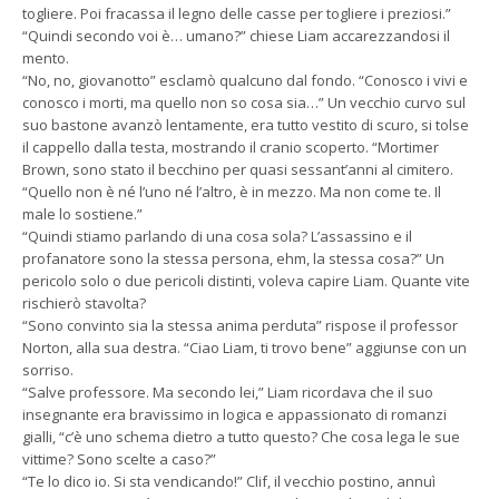
togliere. Poi fracassa il legno delle casse per togliere i preziosi.”
“Quindi secondo voi è… umano?” chiese Liam accarezzandosi il
mento.
“No, no, giovanotto” esclamò qualcuno dal fondo. “Conosco i vivi e
conosco i morti, ma quello non so cosa sia…” Un vecchio curvo sul
suo bastone avanzò lentamente, era tutto vestito di scuro, si tolse
il cappello dalla testa, mostrando il cranio scoperto. “Mortimer
Brown, sono stato il becchino per quasi sessant’anni al cimitero.
“Quello non è né l’uno né l’altro, è in mezzo. Ma non come te. Il
male lo sostiene.”
“Quindi stiamo parlando di una cosa sola? L’assassino e il
profanatore sono la stessa persona, ehm, la stessa cosa?” Un
pericolo solo o due pericoli distinti, voleva capire Liam. Quante vite
rischierò stavolta?
“Sono convinto sia la stessa anima perduta” rispose il professor
Norton, alla sua destra. “Ciao Liam, ti trovo bene” aggiunse con un
sorriso.
“Salve professore. Ma secondo lei,” Liam ricordava che il suo
insegnante era bravissimo in logica e appassionato di romanzi
gialli, “c’è uno schema dietro a tutto questo? Che cosa lega le sue
vittime? Sono scelte a caso?”
“Te lo dico io. Si sta vendicando!” Clif, il vecchio postino, annuì