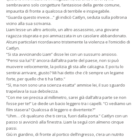
sembravano solo congetture fantasiose della gente comune,
impaurita di fronte a qualcosa di terribile e inspiegabile.
“Guarda questo invece…” gli indicò Caitlyn, seduta sulla poltrona
vicino alla sua scrivania.
Liam lesse un altro articolo, un altro assassinio, una giovane
ragazza stuprata e poi ammazzata in un casolare abbandonato.
Alcuni particolari ricordavano tristemente la violenza e l’omicidio di
Caitlyn.
“Si sta avvicinando Liam” disse lei con un sussurro ansioso.
“Pensi sia lui? E’ ancora dall’altra parte del paese, non si può
muovere velocemente, la polizia gli sta alle calcagna. E poi tu lo
sentirai arrivare, giusto? Mi hai detto che c’è sempre un legame
forte, per quello che ti ha fatto.”
“Sì, ma non sono una scienza esatta” ammise lei, il suo sguardo
trapelava la sua debolezza.
“Con me sei precisa al millimetro, sarei già dall’altra parte se non
fosse per te!” Le diede un bacio leggero tra i capelli. “Ci vediamo un
film stasera? Qualcosa di leggero e divertente?”
“Uhm… c’è qualcuno che ti cerca, fuori dalla porta.” Caitlyn con un
passo si avvicinò alla finestra. Liam la seguì con almeno cinque
passi.
Giù in giardino, di fronte al portico dell’ingresso, c’era un nutrito