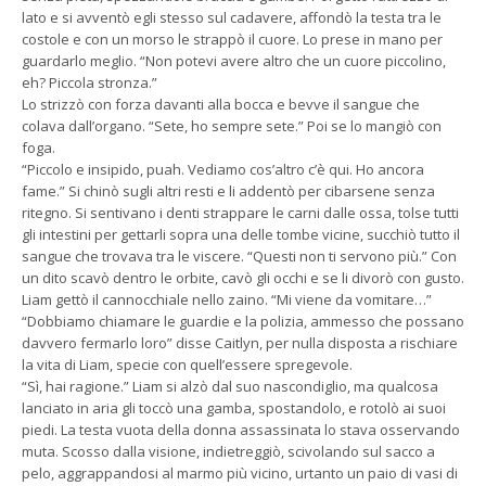
lato e si avventò egli stesso sul cadavere, affondò la testa tra le
costole e con un morso le strappò il cuore. Lo prese in mano per
guardarlo meglio. “Non potevi avere altro che un cuore piccolino,
eh? Piccola stronza.”
Lo strizzò con forza davanti alla bocca e bevve il sangue che
colava dall’organo. “Sete, ho sempre sete.” Poi se lo mangiò con
foga.
“Piccolo e insipido, puah. Vediamo cos’altro c’è qui. Ho ancora
fame.” Si chinò sugli altri resti e li addentò per cibarsene senza
ritegno. Si sentivano i denti strappare le carni dalle ossa, tolse tutti
gli intestini per gettarli sopra una delle tombe vicine, succhiò tutto il
sangue che trovava tra le viscere. “Questi non ti servono più.” Con
un dito scavò dentro le orbite, cavò gli occhi e se li divorò con gusto.
Liam gettò il cannocchiale nello zaino. “Mi viene da vomitare…”
“Dobbiamo chiamare le guardie e la polizia, ammesso che possano
davvero fermarlo loro” disse Caitlyn, per nulla disposta a rischiare
la vita di Liam, specie con quell’essere spregevole.
“Sì, hai ragione.” Liam si alzò dal suo nascondiglio, ma qualcosa
lanciato in aria gli toccò una gamba, spostandolo, e rotolò ai suoi
piedi. La testa vuota della donna assassinata lo stava osservando
muta. Scosso dalla visione, indietreggiò, scivolando sul sacco a
pelo, aggrappandosi al marmo più vicino, urtanto un paio di vasi di