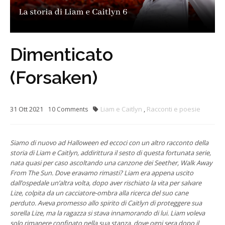
Dimenticato
(Forsaken)
31
Ott
2021
Liam e Caitlyn
,
Racconti e poesie
10
Comments
Siamo di nuovo ad Halloween ed eccoci con un altro racconto della
storia di Liam e Caitlyn, addirittura il sesto di questa fortunata serie,
nata quasi per caso ascoltando una canzone dei Seether, Walk Away
From The Sun. Dove eravamo rimasti? Liam era appena uscito
dall’ospedale un’altra volta, dopo aver rischiato la vita per salvare
Lize, colpita da un cacciatore-ombra alla ricerca del suo cane
perduto. Aveva promesso allo spirito di Caitlyn di proteggere sua
sorella Lize, ma la ragazza si stava innamorando di lui. Liam voleva
solo rimanere confinato nella sua stanza, dove ogni sera dopo il