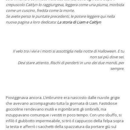
crepuscolo Caitlyn lo raggiungeva, leggera come una piuma, morbida
come un cuscino, fredda come la morte.
Se avete perso le puntate precedenti, le potere leggere qui nella
nuova pagina a loro dedicata:
La storia di Liam e Caitlyn
Il velo tra i vivi e i morti si assottiglia nella notte di Halloween. E tu
non sai più dove sei.
Devi stare attento. Rischi di perderti in uno dei due mondi, per
sempre.
Piovigginava ancora. L’imbrunire era nascosto dalle nuvole grigie
che avevano accompagnato tutta la giornata di Liam. Fastidiose
goccioline rendevano inutili e ingombranti gli ombrelli, ma
inzuppavano comunque i vestiti in poco tempo. Con uno sbuffo, si
infilò il giubbotto impermeabile, si tirò il cappuccio della felpa sopra
la testa e afferrò i sacchetti della spazzatura da portare giù sul