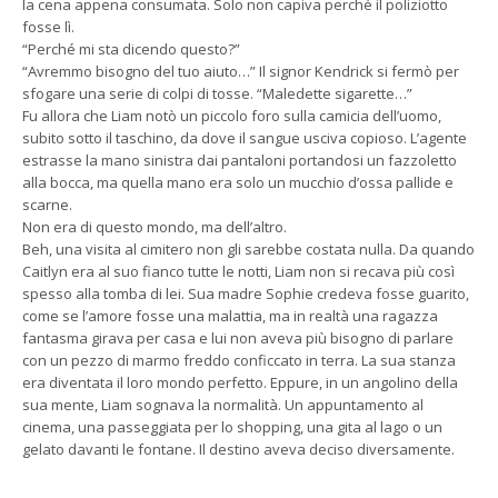
la cena appena consumata. Solo non capiva perché il poliziotto
fosse lì.
“Perché mi sta dicendo questo?”
“Avremmo bisogno del tuo aiuto…” Il signor Kendrick si fermò per
sfogare una serie di colpi di tosse. “Maledette sigarette…”
Fu allora che Liam notò un piccolo foro sulla camicia dell’uomo,
subito sotto il taschino, da dove il sangue usciva copioso. L’agente
estrasse la mano sinistra dai pantaloni portandosi un fazzoletto
alla bocca, ma quella mano era solo un mucchio d’ossa pallide e
scarne.
Non era di questo mondo, ma dell’altro.
Beh, una visita al cimitero non gli sarebbe costata nulla. Da quando
Caitlyn era al suo fianco tutte le notti, Liam non si recava più così
spesso alla tomba di lei. Sua madre Sophie credeva fosse guarito,
come se l’amore fosse una malattia, ma in realtà una ragazza
fantasma girava per casa e lui non aveva più bisogno di parlare
con un pezzo di marmo freddo conficcato in terra. La sua stanza
era diventata il loro mondo perfetto. Eppure, in un angolino della
sua mente, Liam sognava la normalità. Un appuntamento al
cinema, una passeggiata per lo shopping, una gita al lago o un
gelato davanti le fontane. Il destino aveva deciso diversamente.