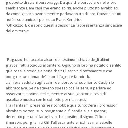
gruppetto di strani personaggi. Da qualche particolare nelle loro
sembianze Liam capì che erano spiriti, anche piuttosto arrabbiati
da come gesticolavano mentre parlavano tra di loro. Davanti a tutti
notò il suo amico, il poliziotto Frank Kendrick.
“Oh cazzo. E chi sono questi adesso? La rappresentanza sindacale
del cimitero?”
“Ragazzo, ho raccolto alcuni dei testimoni chiave degli ultimi
gravosi fatti accaduti al cimitero. Ognuno di loro ha notato o sentito
qualcosa, e credo sia bene che tu li ascolti direttamente e che
ponga le tue domande” esordì l’agente Kendrick.
Liam era seduto sugli scalini del portico, al suo fianco Caitlyn lo
abbracciava. Se ne stavano spesso così la sera, a parlare ed
osservare le prime stelle, mentre ai suoi genitori diceva di
ascoltare musica con le cuffiette per rilassarsi.
Tra i fantasmi presenti ne riconobbe qualcuno: c’era il professor
Abraham Norton, suo insegnante di filosofia alle superiori,
deceduto per un infarto; il vecchio postino, il signor Clifton
Emerson, per gli amici Clif; l’affascinante e ricchissima Isabelle
Boulding, giovane suicida per problemi di cuore, un matrimonio