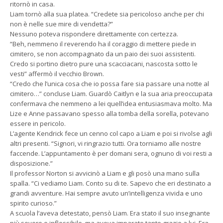
ritornò in casa.
Liam tornò alla sua platea. “Credete sia pericoloso anche per chi
non è nelle sue mire di vendetta?”
Nessuno poteva rispondere direttamente con certezza.
“Beh, nemmeno il reverendo ha il coraggio di mettere piede in
cimitero, se non accompagnato da un paio dei suoi assistenti.
Credo si portino dietro pure una scacciacani, nascosta sotto le
vesti” affermò il vecchio Brown.
“Credo che l’unica cosa che io possa fare sia passare una notte al
cimitero…” concluse Liam. Guardò Caitlyn e la sua aria preoccupata
confermava che nemmeno a lei quell’idea entusiasmava molto. Ma
Lize e Anne passavano spesso alla tomba della sorella, potevano
essere in pericolo.
L’agente Kendrick fece un cenno col capo a Liam e poi si rivolse agli
altri presenti. “Signori, vi ringrazio tutti. Ora torniamo alle nostre
faccende. L’appuntamento è per domani sera, ognuno di voi resti a
disposizione.”
Il professor Norton si avvicinò a Liam e gli posò una mano sulla
spalla. “Ci vediamo Liam. Conto su di te. Sapevo che eri destinato a
grandi avventure. Hai sempre avuto un’intelligenza vivida e uno
spirito curioso.”
A scuola l’aveva detestato, pensò Liam. Era stato il suo insegnante
più severo e inflessibile, ma aveva imparato tanto grazie a lui. Era