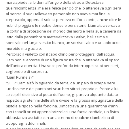
marciapiede, ai bidoni all’angolo della strada. Detestava
quell’incombenza, ma era felice per ciò che lo attendeva ogni sera
al rientro. Il suo Halloween personale non aveva mai fine: al
crepuscolo, appena il sole si perdeva nell’orizzonte, anche oltre le
nubi di pioggia o le nebbie dense e persistenti, Liam attraversava
la cortina di protezione del mondo dei morti e nella sua camera da
letto dalla penombra si materializzava Caitlyn, bellissima e
spettrale nel lungo vestito bianco, un sorriso caldo e un abbraccio
morbido ma glaciale.
Percorso il vialetto con il capo chino per proteggersi dall’acqua,
Liam non si accorse di una figura scura che lo attendeva al riparo
dell’antica quercia. Una voce profonda interruppe i suoi pensieri,
cogliendolo di sorpresa.
“Liam Runnels?”
“Si…?” Liam alzò lo sguardo da terra, da un paio di scarpe nere
lucidissime e dei pantaloni scuri ben stirati, proprio di fronte a lui.
Lo colpì il distintivo al petto dell’uomo, gli pareva alquanto datato
rispetto agli stemmi delle altre divise, e la grossa impugnatura della
pistola a riposo nella fondina. Dimostrava una quarantina d’anni,
con i capelli bruni appena brizzolati, una faccia cordiale, un fisico
abbastanza asciutto con un accenno di qualche ciambellina di
troppo agli addominali.
“Sono l’agente Frank Kendrick. Posso fare quattro chiacchiere con