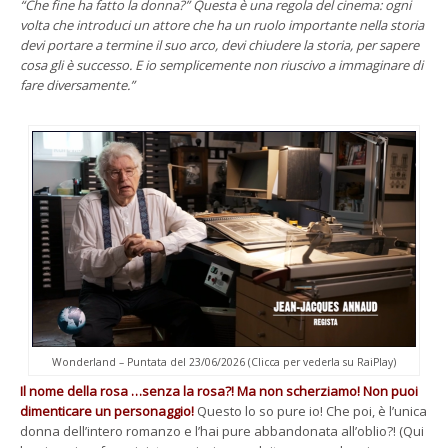
“Che fine ha fatto la donna?” Questa è una regola del cinema: ogni
volta che introduci un attore che ha un ruolo importante nella storia
devi portare a termine il suo arco, devi chiudere la storia, per sapere
cosa gli è successo. E io semplicemente non riuscivo a immaginare di
fare diversamente.”
Wonderland – Puntata del 23/06/2026 (Clicca per vederla su RaiPlay)
Il nome della rosa …senza la rosa?! Ma non scherziamo! Non puoi
dimenticare un personaggio!
Questo lo so pure io! Che poi, è l’unica
donna dell’intero romanzo e l’hai pure abbandonata all’oblio?! (Qui