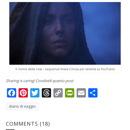
Il nome della rosa – sequenza finale (Clicca per vederla su YouTube)
Sharing is caring! Condividi questo post:
Facebook
Pinterest
Twitter
Threads
Copy
PrintFriendly
Email
Condivi
Link
diario di viaggio
COMMENTS
(18)