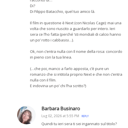
Di?
Di Filippo Batacchio, quel tuo amico là.
Il film in questione è Next (con Nicolas Cage): mai una
volta che sono riuscito a guardarlo per intero. Ieri
sera ce l’ho fatta (perché ‘sti mondiali di calcio hanno
un po’ rotto i cabbasisi…).
Ok, non c’entra nulla con Il nome della rosa: concordo
in pieno con la tua linea.
(…che poi, manco a farlo apposta, c’è pure un
romanzo che si intitola proprio Next e che non c’entra
nulla con il film.
E indovina un po’ chi l’ha scritto?)
Barbara Businaro
Lug 02, 2026 at 5:55 PM
REPLY
Quindi tu ieri sera ti sei ingannato sul titolo?