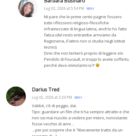
Barbara Businaro
Lug 02, 2026 at 5:54 PM
REPLY
Mi pare che le prime cento pagine fossero
tutte riflessioni religioso-filosofiche
inframezzate di lingua latina, anch’io ho fatto
fatica (del resto entrambe arriviamo da
Ragioneria, il latino non si studia negli istituti
tecnici).
Direi che non tenterò proprio di leggere sto
Pendolo di Foucault, in troppi lo avete sofferto,
perché devo immolarmi io?!
Darius Tred
Lug 02, 2026 at 2:20 PM
REPLY
Vabbé, c’è di peggio, dai.
Tipo: guardare un film che ti ha sempre attratto e che
non sei mai riuscito a vedere per intero, nonostante
fosse vecchio di anni…
…per poi scoprire che è “liberamente tratto da un
racconto di…”