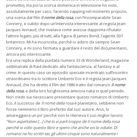
prometto), ma poi la scorsa domenica in televisione ho visto,
assolutamente per caso, facendo zapping nel momento propizio,
una scena dal film
Il nome della rosa
, con l’incomparabile Sean
Connery, e subito dopo un’intervista interessante al regista Jean-
Jacques Annaud, che rivelava come avesse dapprima rifiutato
l’attore legato, più di tutti, alla figura di James Bond, l’agente 007
britannico. Mi ha incuriosita, perché io adoro da sempre Sean
Connery, e mi sono fermata a guardare il resto del documentario,
ancora più interessante.
Era una replica della puntata numero 33 di Wonderland, magazine
settimanale di Rai4 dedicato alla fantascienza, al fantasy e al
crime. In questo caso un episodio speciale incentrato sull’incontro
straordinario tra lo scrittore Umberto Eco e il regista Jean-Jacques
Annaud, che ha diretto il film del 1986 tratto dal romanzo
Il nome
della rosa
, e della loro lunghissima amicizia nata in quel periodo.
Non credo sia necessario presentare questo romanzo di Umberto
Eco, il successo de
Il nome della rosa
è planetario, sebbene non
fosse nemmeno il libro preferito dal suo autore. Anzi, lo
amareggiava un po’ perché non lo riteneva il suo miglior lavoro:
“Non aspettatevi […] che io vi parli troppo de Il nome della rosa
perché io odio questo libro e spero che anche voi lo odiate. Di
romanzi ne ho scritti sei, gli ultimi cinque sono naturalmente i