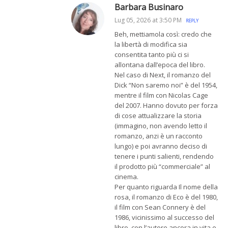
Barbara Businaro
Lug 05, 2026 at 3:50 PM
REPLY
Beh, mettiamola così: credo che
la libertà di modifica sia
consentita tanto più ci si
allontana dall’epoca del libro.
Nel caso di Next, il romanzo del
Dick “Non saremo noi” è del 1954,
mentre il film con Nicolas Cage
del 2007. Hanno dovuto per forza
di cose attualizzare la storia
(immagino, non avendo letto il
romanzo, anzi è un racconto
lungo) e poi avranno deciso di
tenere i punti salienti, rendendo
il prodotto più “commerciale” al
cinema.
Per quanto riguarda Il nome della
rosa, il romanzo di Eco è del 1980,
il film con Sean Connery è del
1986, vicinissimo al successo del
libro, con l’autore ancora in vita e