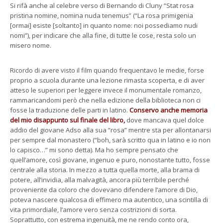
Si rifà anche al celebre verso di Bernando di Cluny “Stat rosa
pristina nomine, nomina nuda tenemus” (“La rosa primigenia
[ormai] esiste [soltanto] in quanto nome: noi possediamo nudi
nomi”), per indicare che alla fine, di tutte le cose, resta solo un
misero nome.
Ricordo di avere visto il film quando frequentavo le medie, forse
proprio a scuola durante una lezione rimasta scoperta, e di aver
atteso le superiori per leggere invece il monumentale romanzo,
rammaricandomi però che nella edizione della biblioteca non ci
fosse la traduzione delle parti in latino.
Conservo anche memoria
del mio disappunto sul finale del libro,
dove mancava quel dolce
addio del giovane Adso alla sua “rosa” mentre sta per allontanarsi
per sempre dal monastero (“boh, sarà scritto qua in latino e io non
lo capisco…” mi sono detta). Ma ho sempre pensato che
quell’amore, così giovane, ingenuo e puro, nonostante tutto, fosse
centrale alla storia. In mezzo a tutta quella morte, alla brama di
potere, all’invidia, alla malvagità, ancora più terribile perché
proveniente da coloro che dovevano difendere l’amore di Dio,
poteva nascere qualcosa di effimero ma autentico, una scintilla di
vita primordiale, l’amore vero senza costrizioni di sorta.
Soprattutto, con estrema ingenuità, me ne rendo conto ora,