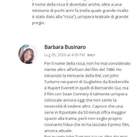
Il nome della rosa è diventato anche, oltre a una
miniserie di pochi anni fa (nella quale grande risalto
è stato dato alla “rosa”), un’opera teatrale di grande
pregio.
Barbara Businaro
Lug 05, 2026 at 4:00 PM
REPLY
Per Il nome della rosa, non ho mai considerato
niente altro all’infuori del film del 1986. Ho
intravisto la miniserie della RAI, con John
Turturro nei panni di Guglielmo da Baskerville
e Rupert Everett in quelli di Bernando Gui, ma
il film con Sean Connery è talmente un’opera
colossale ancora oggi che non sento la
necessità di vedere altro. Capisco che una
serie in 8 puntate da 50 minuti offra maggior
spazio alla trama, però non voglio proprio
rovinarmi l’idea che mi ha lasciato il primo film,
ancora attuale.
Per quanto John Turturro sia un altro dei miei