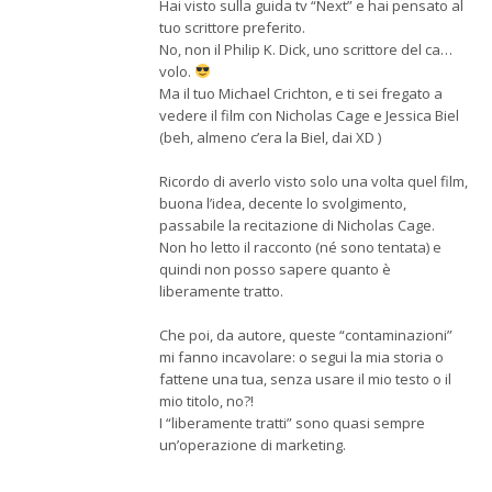
Hai visto sulla guida tv “Next” e hai pensato al
tuo scrittore preferito.
No, non il Philip K. Dick, uno scrittore del ca…
volo.
Ma il tuo Michael Crichton, e ti sei fregato a
vedere il film con Nicholas Cage e Jessica Biel
(beh, almeno c’era la Biel, dai XD )
Ricordo di averlo visto solo una volta quel film,
buona l’idea, decente lo svolgimento,
passabile la recitazione di Nicholas Cage.
Non ho letto il racconto (né sono tentata) e
quindi non posso sapere quanto è
liberamente tratto.
Che poi, da autore, queste “contaminazioni”
mi fanno incavolare: o segui la mia storia o
fattene una tua, senza usare il mio testo o il
mio titolo, no?!
I “liberamente tratti” sono quasi sempre
un’operazione di marketing.