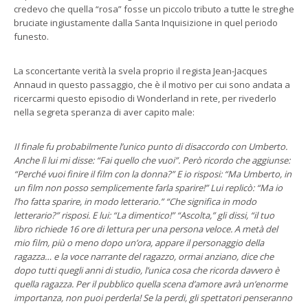
credevo che quella “rosa” fosse un piccolo tributo a tutte le streghe
bruciate ingiustamente dalla Santa Inquisizione in quel periodo
funesto.
La sconcertante verità la svela proprio il regista Jean-Jacques
Annaud in questo passaggio, che è il motivo per cui sono andata a
ricercarmi questo episodio di Wonderland in rete, per rivederlo
nella segreta speranza di aver capito male:
Il finale fu probabilmente l’unico punto di disaccordo con Umberto.
Anche lì lui mi disse: “Fai quello che vuoi”. Però ricordo che aggiunse:
“Perché vuoi finire il film con la donna?” E io risposi: “Ma Umberto, in
un film non posso semplicemente farla sparire!” Lui replicò: “Ma io
l’ho fatta sparire, in modo letterario.” “Che significa in modo
letterario?” risposi. E lui: “La dimentico!” “Ascolta,” gli dissi, “il tuo
libro richiede 16 ore di lettura per una persona veloce. A metà del
mio film, più o meno dopo un’ora, appare il personaggio della
ragazza… e la voce narrante del ragazzo, ormai anziano, dice che
dopo tutti quegli anni di studio, l’unica cosa che ricorda davvero è
quella ragazza. Per il pubblico quella scena d’amore avrà un’enorme
importanza, non puoi perderla! Se la perdi, gli spettatori penseranno