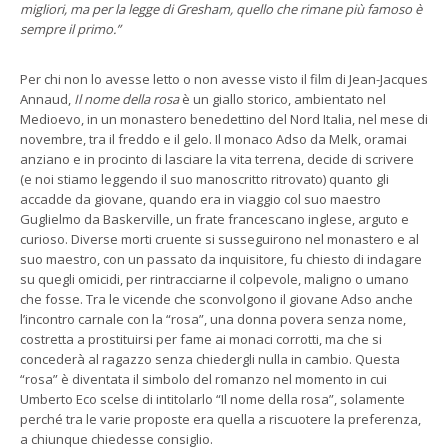
migliori, ma per la legge di Gresham, quello che rimane più famoso è
sempre il primo.”
Per chi non lo avesse letto o non avesse visto il film di Jean-Jacques
Annaud,
Il nome della rosa
è un giallo storico, ambientato nel
Medioevo, in un monastero benedettino del Nord Italia, nel mese di
novembre, tra il freddo e il gelo. Il monaco Adso da Melk, oramai
anziano e in procinto di lasciare la vita terrena, decide di scrivere
(e noi stiamo leggendo il suo manoscritto ritrovato) quanto gli
accadde da giovane, quando era in viaggio col suo maestro
Guglielmo da Baskerville, un frate francescano inglese, arguto e
curioso. Diverse morti cruente si susseguirono nel monastero e al
suo maestro, con un passato da inquisitore, fu chiesto di indagare
su quegli omicidi, per rintracciarne il colpevole, maligno o umano
che fosse. Tra le vicende che sconvolgono il giovane Adso anche
l’incontro carnale con la “rosa”, una donna povera senza nome,
costretta a prostituirsi per fame ai monaci corrotti, ma che si
concederà al ragazzo senza chiedergli nulla in cambio. Questa
“rosa” è diventata il simbolo del romanzo nel momento in cui
Umberto Eco scelse di intitolarlo “Il nome della rosa”, solamente
perché tra le varie proposte era quella a riscuotere la preferenza,
a chiunque chiedesse consiglio.