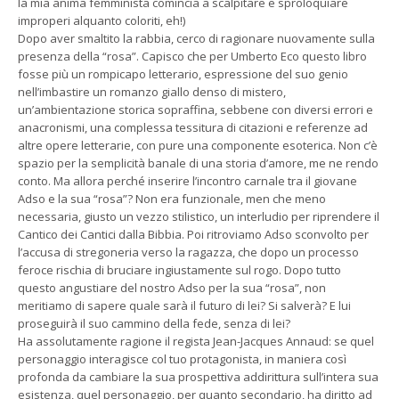
la mia anima femminista comincia a scalpitare e sproloquiare
improperi alquanto coloriti, eh!)
Dopo aver smaltito la rabbia, cerco di ragionare nuovamente sulla
presenza della “rosa”. Capisco che per Umberto Eco questo libro
fosse più un rompicapo letterario, espressione del suo genio
nell’imbastire un romanzo giallo denso di mistero,
un’ambientazione storica sopraffina, sebbene con diversi errori e
anacronismi, una complessa tessitura di citazioni e referenze ad
altre opere letterarie, con pure una componente esoterica. Non c’è
spazio per la semplicità banale di una storia d’amore, me ne rendo
conto. Ma allora perché inserire l’incontro carnale tra il giovane
Adso e la sua “rosa”? Non era funzionale, men che meno
necessaria, giusto un vezzo stilistico, un interludio per riprendere il
Cantico dei Cantici dalla Bibbia. Poi ritroviamo Adso sconvolto per
l’accusa di stregoneria verso la ragazza, che dopo un processo
feroce rischia di bruciare ingiustamente sul rogo. Dopo tutto
questo angustiare del nostro Adso per la sua “rosa”, non
meritiamo di sapere quale sarà il futuro di lei? Si salverà? E lui
proseguirà il suo cammino della fede, senza di lei?
Ha assolutamente ragione il regista Jean-Jacques Annaud: se quel
personaggio interagisce col tuo protagonista, in maniera così
profonda da cambiare la sua prospettiva addirittura sull’intera sua
esistenza, quel personaggio, per quanto secondario, ha diritto ad