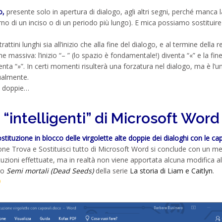
o,
presente solo in apertura di dialogo, agli altri segni, perché manca l
erno di un inciso o di un periodo più lungo). E mica possiamo sostituire t
attini lunghi sia all’inizio che alla fine del dialogo, e al termine della r
ne massiva: l’inizio “– ” (lo spazio è fondamentale!) diventa “«” e la fine
iventa “»”. In certi momenti risulterà una forzatura nel dialogo, ma è l’u
ualmente.
te doppie…
 “intelligenti” di Microsoft Word
ostituzione in blocco delle virgolette alte doppie dei dialoghi con le cap
zione Trova e Sostituisci tutto di Microsoft Word si conclude con un m
zioni effettuate, ma in realtà non viene apportata alcuna modifica al
to
Semi mortali (Dead Seeds)
della serie
La storia di Liam e Caitlyn
.