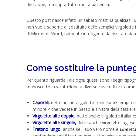
dedizione, ma soprattutto molta pazienza.
Questo post nasce infatti un sabato mattina qualsiasi, 
non vuole saperne di sostituire delle semplici virgolette
di Microsoft Word, talmente intelligente da risultare da
Come sostituire la punteg
Per quanto riguarda i dialoghi, questi sono i segni tipog
manoscritto in valutazione a diverse case editrici, come p
Caporali,
dette anche virgolette francesi: «Esempio 
minore < che vedete in basso a sinistra della tastiera
Virgolette alte doppie,
dette anche virgolette italiane
Virgolette alte singole,
dette anche virgolette inglesi:
Trattino lungo,
anche se il suo vero nome è
Lineett
confondere con il trattino breve, che unisce due parol