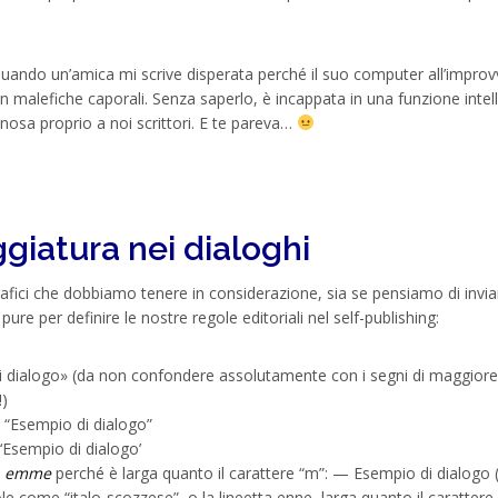
quando un’amica mi scrive disperata perché il suo computer all’improv
 in malefiche caporali. Senza saperlo, è incappata in una funzione intel
nnosa proprio a noi scrittori. E te pareva…
giatura nei dialoghi
rafici che dobbiamo tenere in considerazione, sia se pensiamo di inviar
ure per definire le nostre regole editoriali nel self-publishing:
di dialogo» (da non confondere assolutamente con i segni di maggiore
!)
: “Esempio di dialogo”
 ‘Esempio di dialogo’
a emme
perché è larga quanto il carattere “m”: — Esempio di dialogo 
e come “italo-scozzese”, o la lineetta enne, larga quanto il carattere 