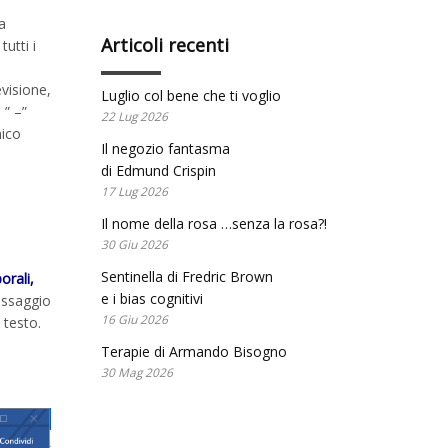
a
Articoli recenti
utti i
evisione,
Luglio col bene che ti voglio
 ” –”
22 Lug 2026
nico
Il negozio fantasma
di Edmund Crispin
17 Lug 2026
Il nome della rosa …senza la rosa?!
30 Giu 2026
Sentinella di Fredric Brown
orali,
e i bias cognitivi
essaggio
16 Giu 2026
 testo.
Terapie di Armando Bisogno
30 Mag 2026