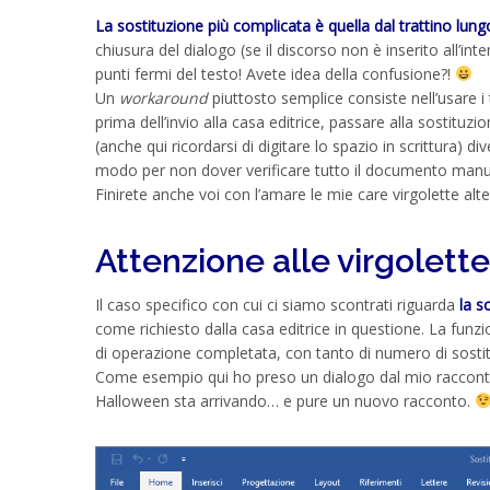
La sostituzione più complicata è quella dal trattino lung
chiusura del dialogo (se il discorso non è inserito all’int
punti fermi del testo! Avete idea della confusione?!
Un
workaround
piuttosto semplice consiste nell’usare i tr
prima dell’invio alla casa editrice, passare alla sostituzio
(anche qui ricordarsi di digitare lo spazio in scrittura) d
modo per non dover verificare tutto il documento man
Finirete anche voi con l’amare le mie care virgolette al
Attenzione alle virgolette
Il caso specifico con cui ci siamo scontrati riguarda
la s
come richiesto dalla casa editrice in questione. La fun
di operazione completata, con tanto di numero di sostitu
Come esempio qui ho preso un dialogo dal mio raccon
Halloween sta arrivando… e pure un nuovo racconto.