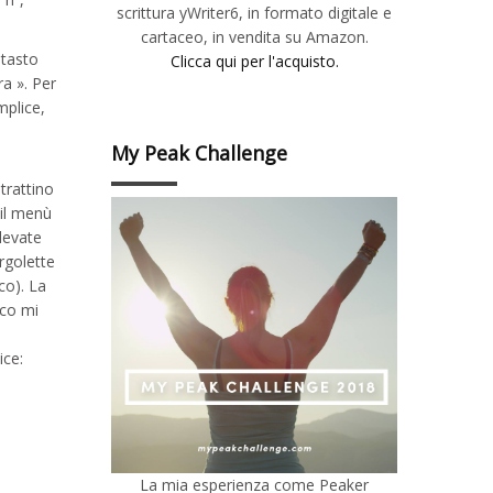
scrittura yWriter6, in formato digitale e
cartaceo, in vendita su Amazon.
 tasto
Clicca qui per l'acquisto.
a ». Per
mplice,
My Peak Challenge
 trattino
 il menù
 levate
irgolette
co). La
ico mi
ice:
La mia esperienza come Peaker