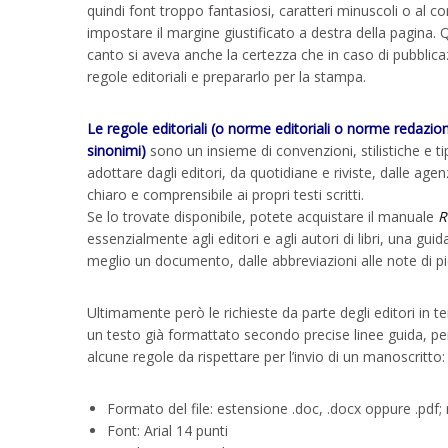
quindi font troppo fantasiosi, caratteri minuscoli o al c
impostare il margine giustificato a destra della pagina. Q
canto si aveva anche la certezza che in caso di pubblicaz
regole editoriali e prepararlo per la stampa.
Le regole editoriali (o norme editoriali o norme redazion
sinonimi)
sono un insieme di convenzioni, stilistiche e 
adottare dagli editori, da quotidiane e riviste, dalle a
chiaro e comprensibile ai propri testi scritti.
Se lo trovate disponibile, potete acquistare il manuale
R
essenzialmente agli editori e agli autori di libri, una gu
meglio un documento, dalle abbreviazioni alle note di piè d
Ultimamente però le richieste da parte degli editori in t
un testo già formattato secondo precise linee guida, 
alcune regole da rispettare per l’invio di un manoscritto:
Formato del file: estensione .doc, .docx oppure .pdf;
Font: Arial 14 punti