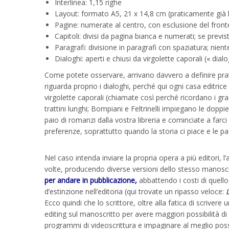
Interlinea: 1,15 righe
Layout: formato A5, 21 x 14,8 cm (praticamente già l
Pagine: numerate al centro, con esclusione del front
Capitoli: divisi da pagina bianca e numerati; se previs
Paragrafi: divisione in paragrafi con spaziatura; nie
Dialoghi: aperti e chiusi da virgolette caporali (« dial
Come potete osservare, arrivano davvero a definire prat
riguarda proprio i dialoghi, perché qui ogni casa editrice 
virgolette caporali (chiamate così perché ricordano i gra
trattini lunghi; Bompiani e Feltrinelli impiegano le doppie 
paio di romanzi dalla vostra libreria e cominciate a farci
preferenze, soprattutto quando la storia ci piace e le pa
Nel caso intenda inviare la propria opera a più editori, 
volte, producendo diverse versioni dello stesso manosc
per andare in pubblicazione,
abbattendo i costi di quello
d’estinzione nell’editoria (qui trovate un ripasso veloce:
Ecco quindi che lo scrittore, oltre alla fatica di scriver
editing sul manoscritto per avere maggiori possibilità di
programmi di videoscrittura e impaginare al meglio pos