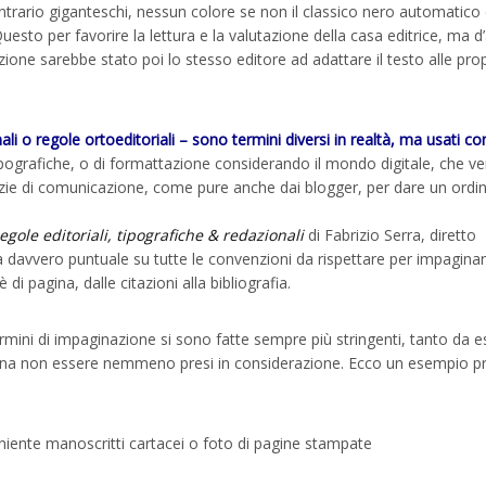
ontrario giganteschi, nessun colore se non il classico nero automatico
uesto per favorire la lettura e la valutazione della casa editrice, ma d’
ione sarebbe stato poi lo stesso editore ad adattare il testo alle pro
ali o regole ortoeditoriali – sono termini diversi in realtà, ma usati c
tipografiche, o di formattazione considerando il mondo digitale, che 
genzie di comunicazione, come pure anche dai blogger, per dare un ordi
egole editoriali, tipografiche & redazionali
di Fabrizio Serra, diretto
ida davvero puntuale su tutte le convenzioni da rispettare per impaginar
i pagina, dalle citazioni alla bibliografia.
ermini di impaginazione si sono fatte sempre più stringenti, tanto da e
pena non essere nemmeno presi in considerazione. Ecco un esempio pr
 niente manoscritti cartacei o foto di pagine stampate