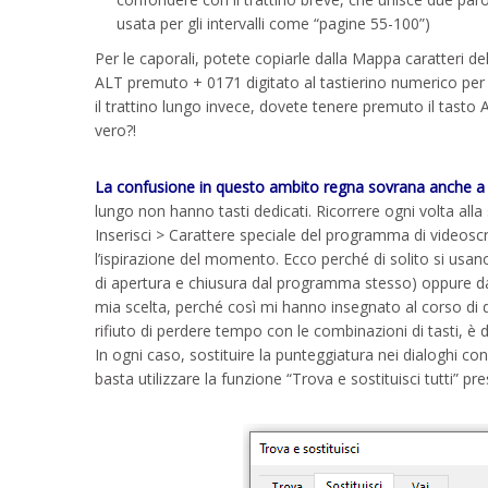
usata per gli intervalli come “pagine 55-100”)
Per le caporali, potete copiarle dalla Mappa caratteri de
ALT premuto + 0171 digitato al tastierino numerico per l
il trattino lungo invece, dovete tenere premuto il tasto
vero?!
La confusione in questo ambito regna sovrana anche a c
lungo non hanno tasti dedicati. Ricorrere ogni volta all
Inserisci > Carattere speciale del programma di videoscri
l’ispirazione del momento. Ecco perché di solito si usano
di apertura e chiusura dal programma stesso) oppure dal
mia scelta, perché così mi hanno insegnato al corso di d
rifiuto di perdere tempo con le combinazioni di tasti, è 
In ogni caso, sostituire la punteggiatura nei dialoghi co
basta utilizzare la funzione “Trova e sostituisci tutti” p