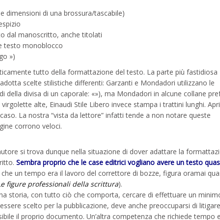
e dimensioni di una brossura/tascabile)
espizio
to dal manoscritto, anche titolati
nte testo monoblocco
ogo »)
icamente tutto della formattazione del testo. La parte più fastidiosa
adotta scelte stilistiche differenti: Garzanti e Mondadori utilizzano le
di della divisa di un caporale: «»), ma Mondadori in alcune collane pref
virgolette alte, Einaudi Stile Libero invece stampa i trattini lunghi. Apr
 caso. La nostra “vista da lettore” infatti tende a non notare queste
gine corrono veloci.
l’autore si trova dunque nella situazione di dover adattare la formattaz
ritto.
Sembra proprio che le case editrici vogliano avere un testo quas
 che un tempo era il lavoro del correttore di bozze, figura oramai quas
Le figure professionali della scrittura
).
e una storia, con tutto ciò che comporta, cercare di effettuare un minim
 essere scelto per la pubblicazione, deve anche preoccuparsi di litigare
sibile il proprio documento. Un’altra competenza che richiede tempo 