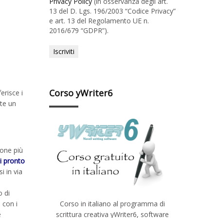
Privacy Policy
(in osservanza degli art.
13 del D. Lgs. 196/2003 “Codice Privacy”
e art. 13 del Regolamento UE n.
2016/679 “GDPR”).
Corso yWriter6
erisce i
ite un
ione più
i pronto
i in via
o di
Corso in italiano al programma di
 con i
scrittura creativa yWriter6, software
e