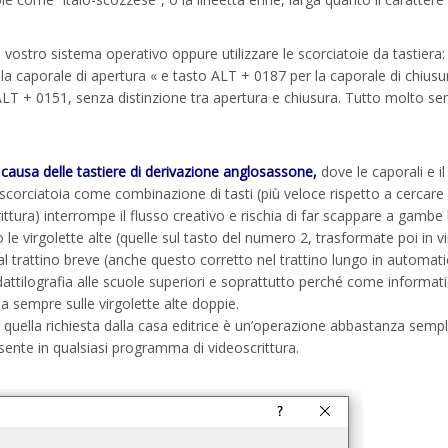
l vostro sistema operativo oppure utilizzare le scorciatoie da tastiera:
a caporale di apertura « e tasto ALT + 0187 per la caporale di chiusur
 ALT + 0151, senza distinzione tra apertura e chiusura. Tutto molto se
ausa delle tastiere di derivazione anglosassone,
dove le caporali e il
a scorciatoia come combinazione di tasti (più veloce rispetto a cercare
ttura) interrompe il flusso creativo e rischia di far scappare a gambe
 le virgolette alte (quelle sul tasto del numero 2, trasformate poi in v
 trattino breve (anche questo corretto nel trattino lungo in automati
attilografia alle scuole superiori e soprattutto perché come informat
da sempre sulle virgolette alte doppie.
n quella richiesta dalla casa editrice è un’operazione abbastanza sempl
resente in qualsiasi programma di videoscrittura.