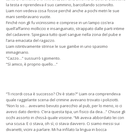
la testa e riprendeva il suo cammino, barcollando sconvolto.
Liam non vedeva cosa fosse perché anche a pochi metri le sue
mani sembravano vuote.
Finché non gli fu vicinissimo e comprese in un lampo cos’era
quell’affarino molliccio e insanguinato, strappato dalle parti intime
del cadavere. Spiegava tutto quel sangue nella zona del pube e
l’aria emaciata del ragazzo.
Liam istintivamente strinse le sue gambe in uno spasimo
immaginario.
“Cazzo…” sussurrò sgomento.
“Sì amico, è proprio quello…”
“Ti ricordi cosa è successo? Chi è stato?” Liam ora comprendeva
quale raggelante scena del crimine avevano trovato i poliziotti.
“Non lo so… avevamo bevuto parecchio al pub, per lo meno, io ci
avevo dato dentro. C’era questa tipa, un fisico da dea…” Chiuse gli
occhi assorto in chissà quale visione. “Mi aveva abbordato lei con
una scusa. E ci stava, oh sì, ci stava davvero. Ci siamo messi sui
divanetti, vicini a parlare. Mi ha infilato la lingua in bocca