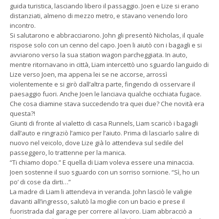
guida turistica, lasciando libero il passaggio. Joen e Lize si erano
distanziati, almeno di mezzo metro, e stavano venendo loro
incontro.
Si salutarono e abbracciarono. John gli presentò Nicholas, il quale
rispose solo con un cenno del capo. Joen li aiutò con i bagagli e si
avviarono verso la sua station wagon parcheggiata. In auto,
mentre ritornavano in città, Liam intercettò uno sguardo languido di
Lize verso Joen, ma appena lei se ne accorse, arrossì
violentemente e si girò dall’altra parte, fingendo di osservare il
paesaggio fuori. Anche Joen le lanciava qualche occhiata fugace.
Che cosa diamine stava succedendo tra quei due? Che novità era
questa?!
Giunti di fronte al vialetto di casa Runnels, Liam scaricò i bagagli
dall’auto e ringraziò l’amico per l’aiuto. Prima di lasciarlo salire di
nuovo nel veicolo, dove Lize già lo attendeva sul sedile del
passeggero, lo trattenne per la manica.
“Ti chiamo dopo.” E quella di Liam voleva essere una minaccia.
Joen sostenne il suo sguardo con un sorriso sornione. “Sì, ho un
po’ di cose da dirti…”
La madre di Liam li attendeva in veranda. John lasciò le valigie
davanti all’ingresso, salutò la moglie con un bacio e prese il
fuoristrada dal garage per correre al lavoro. Liam abbracciò a