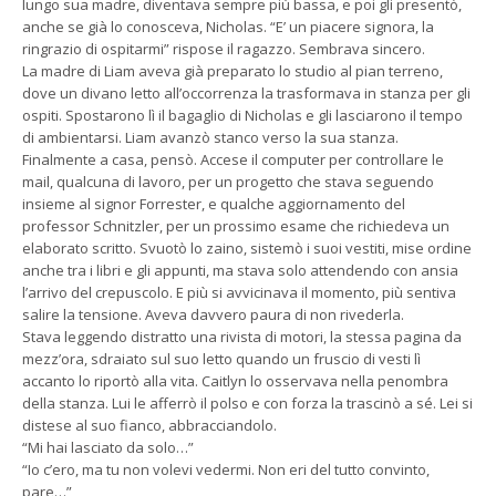
lungo sua madre, diventava sempre più bassa, e poi gli presentò,
anche se già lo conosceva, Nicholas. “E’ un piacere signora, la
ringrazio di ospitarmi” rispose il ragazzo. Sembrava sincero.
La madre di Liam aveva già preparato lo studio al pian terreno,
dove un divano letto all’occorrenza la trasformava in stanza per gli
ospiti. Spostarono lì il bagaglio di Nicholas e gli lasciarono il tempo
di ambientarsi. Liam avanzò stanco verso la sua stanza.
Finalmente a casa, pensò. Accese il computer per controllare le
mail, qualcuna di lavoro, per un progetto che stava seguendo
insieme al signor Forrester, e qualche aggiornamento del
professor Schnitzler, per un prossimo esame che richiedeva un
elaborato scritto. Svuotò lo zaino, sistemò i suoi vestiti, mise ordine
anche tra i libri e gli appunti, ma stava solo attendendo con ansia
l’arrivo del crepuscolo. E più si avvicinava il momento, più sentiva
salire la tensione. Aveva davvero paura di non rivederla.
Stava leggendo distratto una rivista di motori, la stessa pagina da
mezz’ora, sdraiato sul suo letto quando un fruscio di vesti lì
accanto lo riportò alla vita. Caitlyn lo osservava nella penombra
della stanza. Lui le afferrò il polso e con forza la trascinò a sé. Lei si
distese al suo fianco, abbracciandolo.
“Mi hai lasciato da solo…”
“Io c’ero, ma tu non volevi vedermi. Non eri del tutto convinto,
pare…”