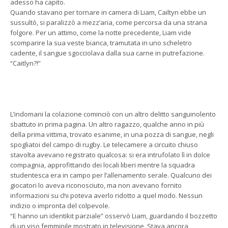
adesso ha capito.
Quando stavano per tornare in camera di Liam, Cailtyn ebbe un
sussultò, si paralizzò a mezz’aria, come percorsa da una strana
folgore. Per un attimo, come la notte precedente, Liam vide
scomparire la sua veste bianca, tramutata in uno scheletro
cadente, il sangue sgocciolava dalla sua carne in putrefazione.
“Caitlyn?!”
L’indomani la colazione cominciò con un altro delitto sanguinolento
sbattuto in prima pagina. Un altro ragazzo, qualche anno in più
della prima vittima, trovato esanime, in una pozza di sangue, negli
spogliatoi del campo di rugby. Le telecamere a circuito chiuso
stavolta avevano registrato qualcosa: si era intrufolato lì in dolce
compagnia, approfittando dei locali liberi mentre la squadra
studentesca era in campo per l’allenamento serale. Qualcuno dei
giocatori lo aveva riconosciuto, ma non avevano fornito
informazioni su chi poteva averlo ridotto a quel modo. Nessun
indizio o impronta del colpevole.
“E hanno un identikit parziale” osservò Liam, guardando il bozzetto
di un viso femminile mostrato in televisione. Stava ancora