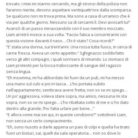
trovato. I miei mi stanno cercando, ma gli stronzi della polizia non
faranno niente, devono aspettare ventiquattr’ore dalla scomparsa.
Se qualcuno non mi trova prima. Ma sono a casa di un’amico che è
via per qualche giorno. Nessuno sa di cercarmi lì. Devi avvisarli tu!”
Avanzò di un passo minacciandolo con il suo membro mozzato.
Liam arretrò invece a sua volta. “Faccio fatica a concentrarmi con
questa visione davanti il naso… Chi è stato? Cosa ricordi?”
“E’ stata una donna, sui trent’anni. Una rossa tutta fuoco, in cerca di
carne fresca. Aveva un certo appetito.” Sghignazzo soddisfatto
verso gli altri compagni, i quali sorrisero di rimando. Lo stomaco di
Liam protestò per la bocca traboccante di sangue del ragazzo
senza lingua.
“Eh insomma, mi ha abbordato lei fuori da un pub, mi ha messo
una mano sul culo e poi in tasca… L’ho portata subito
nell’appartamento, sembrava avere fretta, non so se mi spiego…
Un po’ aggressiva, voleva stare sopra, ma amico, nessuna mi sta
sopra, non so se mi spiego… L’ho ribaltata sotto di me e ci ho dato
dentro alla grande, l’ho fatta urlare per bene…”
“E allora come mai sei qui, in queste condizioni?” sottolineò Liam,
non senza un certo compiacimento.
“Eh, sono riuscito a darle appena un paio di colpi e quella ha tirato
fuori un bisturi, sai, quelli da sala operatoria… non so dove lo