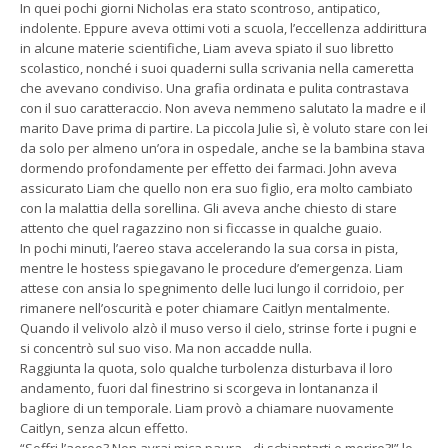
In quei pochi giorni Nicholas era stato scontroso, antipatico,
indolente. Eppure aveva ottimi voti a scuola, l’eccellenza addirittura
in alcune materie scientifiche, Liam aveva spiato il suo libretto
scolastico, nonché i suoi quaderni sulla scrivania nella cameretta
che avevano condiviso. Una grafia ordinata e pulita contrastava
con il suo caratteraccio. Non aveva nemmeno salutato la madre e il
marito Dave prima di partire. La piccola Julie sì, è voluto stare con lei
da solo per almeno un’ora in ospedale, anche se la bambina stava
dormendo profondamente per effetto dei farmaci. John aveva
assicurato Liam che quello non era suo figlio, era molto cambiato
con la malattia della sorellina. Gli aveva anche chiesto di stare
attento che quel ragazzino non si ficcasse in qualche guaio.
In pochi minuti, l’aereo stava accelerando la sua corsa in pista,
mentre le hostess spiegavano le procedure d’emergenza. Liam
attese con ansia lo spegnimento delle luci lungo il corridoio, per
rimanere nell’oscurità e poter chiamare Caitlyn mentalmente.
Quando il velivolo alzò il muso verso il cielo, strinse forte i pugni e
si concentrò sul suo viso. Ma non accadde nulla.
Raggiunta la quota, solo qualche turbolenza disturbava il loro
andamento, fuori dal finestrino si scorgeva in lontananza il
bagliore di un temporale. Liam provò a chiamare nuovamente
Caitlyn, senza alcun effetto.
“Soffri l’aereo? Non avrai mica paura…di schiantarti e morire?!” lo