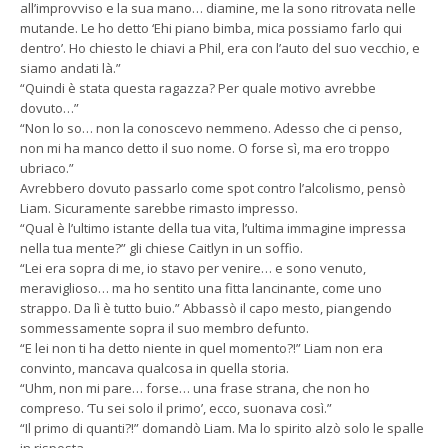
all’improvviso e la sua mano… diamine, me la sono ritrovata nelle
mutande. Le ho detto ‘Ehi piano bimba, mica possiamo farlo qui
dentro’. Ho chiesto le chiavi a Phil, era con l’auto del suo vecchio, e
siamo andati là.”
“Quindi è stata questa ragazza? Per quale motivo avrebbe
dovuto…”
“Non lo so… non la conoscevo nemmeno. Adesso che ci penso,
non mi ha manco detto il suo nome. O forse sì, ma ero troppo
ubriaco.”
Avrebbero dovuto passarlo come spot contro l’alcolismo, pensò
Liam. Sicuramente sarebbe rimasto impresso.
“Qual è l’ultimo istante della tua vita, l’ultima immagine impressa
nella tua mente?” gli chiese Caitlyn in un soffio.
“Lei era sopra di me, io stavo per venire… e sono venuto,
meraviglioso… ma ho sentito una fitta lancinante, come uno
strappo. Da lì è tutto buio.” Abbassò il capo mesto, piangendo
sommessamente sopra il suo membro defunto.
“E lei non ti ha detto niente in quel momento?!” Liam non era
convinto, mancava qualcosa in quella storia.
“Uhm, non mi pare… forse… una frase strana, che non ho
compreso. ‘Tu sei solo il primo’, ecco, suonava così.”
“Il primo di quanti?!” domandò Liam. Ma lo spirito alzò solo le spalle
in risposta.