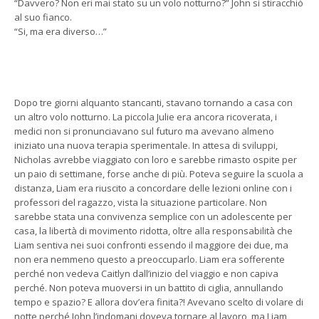
“Davvero? Non eri mai stato su un volo notturno?” John si stiracchiò
al suo fianco.
“Si, ma era diverso…”
Dopo tre giorni alquanto stancanti, stavano tornando a casa con
un altro volo notturno. La piccola Julie era ancora ricoverata, i
medici non si pronunciavano sul futuro ma avevano almeno
iniziato una nuova terapia sperimentale. In attesa di sviluppi,
Nicholas avrebbe viaggiato con loro e sarebbe rimasto ospite per
un paio di settimane, forse anche di più. Poteva seguire la scuola a
distanza, Liam era riuscito a concordare delle lezioni online con i
professori del ragazzo, vista la situazione particolare. Non
sarebbe stata una convivenza semplice con un adolescente per
casa, la libertà di movimento ridotta, oltre alla responsabilità che
Liam sentiva nei suoi confronti essendo il maggiore dei due, ma
non era nemmeno questo a preoccuparlo. Liam era sofferente
perché non vedeva Caitlyn dall’inizio del viaggio e non capiva
perché. Non poteva muoversi in un battito di ciglia, annullando
tempo e spazio? E allora dov’era finita?! Avevano scelto di volare di
notte perché John l’indomani doveva tornare al lavoro, ma Liam