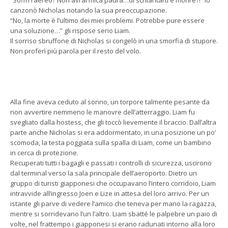
canzonò Nicholas notando la sua preoccupazione.
“No, la morte è l’ultimo dei miei problemi. Potrebbe pure essere
una soluzione…” gli rispose serio Liam.
Il sorriso sbruffone di Nicholas si congelò in una smorfia di stupore.
Non proferì più parola per il resto del volo.
Alla fine aveva ceduto al sonno, un torpore talmente pesante da
non avvertire nemmeno le manovre dell’atterraggio. Liam fu
svegliato dalla hostess, che gli toccò lievemente il braccio. Dall’altra
parte anche Nicholas si era addormentato, in una posizione un po’
scomoda, la testa poggiata sulla spalla di Liam, come un bambino
in cerca di protezione.
Recuperati tutti i bagagli e passati i controlli di sicurezza, uscirono
dal terminal verso la sala principale dell’aeroporto. Dietro un
gruppo di turisti giapponesi che occupavano l’intero corridoio, Liam
intravvide all’ingresso Joen e Lize in attesa del loro arrivo. Per un
istante gli parve di vedere l’amico che teneva per mano la ragazza,
mentre si sorridevano l’un l’altro. Liam sbatté le palpebre un paio di
volte, nel frattempo i giapponesi si erano radunati intorno alla loro