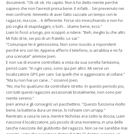
documenti. “Ok ok ok. Ho capito. Non ti ho detto niente perché
sapevo che non l’avresti presa bene. E infatti… Sei prevenuto nei
miei confronti. Ammetto di aver fatto cazzate un tempo con le
ragazze, ma Lize… è differente. Forse sto invecchiando e non ho
più voglia di stupidaggini, o boh… stiamo bene, ecco.”
Liam lo fissò a lungo, poi scoppiò a ridere. “Beh, meglio tu che altri.
Mi fido di te, sei più di un fratello. Lo sai.”
“Comunque lei è gelosissima. Non sono riuscito a risponderti
perché ero con lei. Appena afferro il telefono, si arrabbia e mi fa
una scenata!” ammise Joen.
E non sai di essere controllato a vista da sua sorella fantasma,
pensò Liam. “In ogni caso, sono qui per altro. Mi serve un
localizzatore GPS per cani. Sai quelli che si agganciano al collare.”
“Ma tu non hai un cane…” osservò Joen.
“No, ma ho qualcuno da controllare stretto. In questo periodo poi,
con tutti questi ragazzini assassinati brutalmente, non sono per
niente sereno.”
Joen annuì e gli consegnò un pacchettino. “Questo funziona molto
bene, la batteria dura un mese, lo richiami con un’app.”
Rientrato a casa la sera, mentre Nicholas era sotto la doccia, Liam
nascose il localizzatore, più piccolo di una monetina, in una delle
tasche nascoste del giubbotto del ragazzo. Non se ne sarebbe mai
accorto, visto che si portava dietro di tutto là dentro, persino un