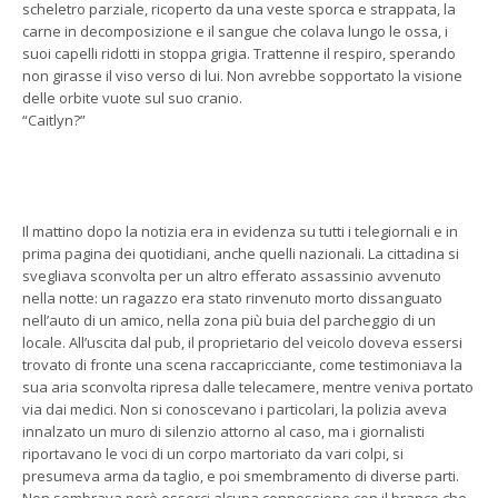
scheletro parziale, ricoperto da una veste sporca e strappata, la
carne in decomposizione e il sangue che colava lungo le ossa, i
suoi capelli ridotti in stoppa grigia. Trattenne il respiro, sperando
non girasse il viso verso di lui. Non avrebbe sopportato la visione
delle orbite vuote sul suo cranio.
“Caitlyn?”
Il mattino dopo la notizia era in evidenza su tutti i telegiornali e in
prima pagina dei quotidiani, anche quelli nazionali. La cittadina si
svegliava sconvolta per un altro efferato assassinio avvenuto
nella notte: un ragazzo era stato rinvenuto morto dissanguato
nell’auto di un amico, nella zona più buia del parcheggio di un
locale. All’uscita dal pub, il proprietario del veicolo doveva essersi
trovato di fronte una scena raccapricciante, come testimoniava la
sua aria sconvolta ripresa dalle telecamere, mentre veniva portato
via dai medici. Non si conoscevano i particolari, la polizia aveva
innalzato un muro di silenzio attorno al caso, ma i giornalisti
riportavano le voci di un corpo martoriato da vari colpi, si
presumeva arma da taglio, e poi smembramento di diverse parti.
Non sembrava però esserci alcuna connessione con il branco che