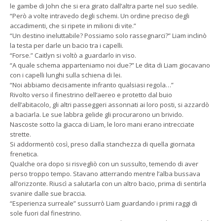
le gambe di John che si era girato dall’altra parte nel suo sedile.
“Però a volte intravedo degli schemi. Un ordine preciso degli
accadimenti, che si ripete in milioni di vite.”
“Un destino ineluttabile? Possiamo solo rassegnarci?” Liam inclinò
la testa per darle un bacio tra i capelli.
“Forse.” Caitlyn si voltò a guardarlo in viso.
“A quale schema apparteniamo noi due?” Le dita di Liam giocavano
con i capelli lunghi sulla schiena di lei.
“Noi abbiamo decisamente infranto qualsiasi regola…”
Rivolto verso il finestrino dell’aereo e protetto dal buio
dell’abitacolo, gli altri passeggeri assonnati ai loro posti, si azzardò
a baciarla. Le sue labbra gelide gli procurarono un brivido.
Nascoste sotto la giacca di Liam, le loro mani erano intrecciate
strette.
Si addormentò così, preso dalla stanchezza di quella giornata
frenetica.
Qualche ora dopo si risvegliò con un sussulto, temendo di aver
perso troppo tempo. Stavano atterrando mentre l’alba bussava
all’orizzonte. Riuscì a salutarla con un altro bacio, prima di sentirla
svanire dalle sue braccia.
“Esperienza surreale” sussurrò Liam guardando i primi raggi di
sole fuori dal finestrino.