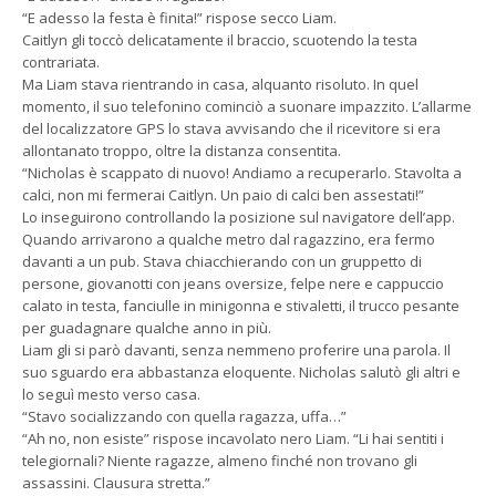
“E adesso la festa è finita!” rispose secco Liam.
Caitlyn gli toccò delicatamente il braccio, scuotendo la testa
contrariata.
Ma Liam stava rientrando in casa, alquanto risoluto. In quel
momento, il suo telefonino cominciò a suonare impazzito. L’allarme
del localizzatore GPS lo stava avvisando che il ricevitore si era
allontanato troppo, oltre la distanza consentita.
“Nicholas è scappato di nuovo! Andiamo a recuperarlo. Stavolta a
calci, non mi fermerai Caitlyn. Un paio di calci ben assestati!”
Lo inseguirono controllando la posizione sul navigatore dell’app.
Quando arrivarono a qualche metro dal ragazzino, era fermo
davanti a un pub. Stava chiacchierando con un gruppetto di
persone, giovanotti con jeans oversize, felpe nere e cappuccio
calato in testa, fanciulle in minigonna e stivaletti, il trucco pesante
per guadagnare qualche anno in più.
Liam gli si parò davanti, senza nemmeno proferire una parola. Il
suo sguardo era abbastanza eloquente. Nicholas salutò gli altri e
lo seguì mesto verso casa.
“Stavo socializzando con quella ragazza, uffa…”
“Ah no, non esiste” rispose incavolato nero Liam. “Li hai sentiti i
telegiornali? Niente ragazze, almeno finché non trovano gli
assassini. Clausura stretta.”