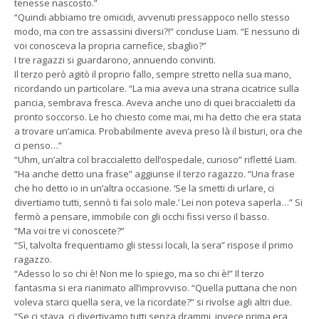
tenesse nascosto.”
“Quindi abbiamo tre omicidi, avvenuti pressappoco nello stesso
modo, ma con tre assassini diversi?!” concluse Liam. “E nessuno di
voi conosceva la propria carnefice, sbaglio?”
I tre ragazzi si guardarono, annuendo convinti.
Il terzo però agitò il proprio fallo, sempre stretto nella sua mano,
ricordando un particolare. “La mia aveva una strana cicatrice sulla
pancia, sembrava fresca. Aveva anche uno di quei braccialetti da
pronto soccorso. Le ho chiesto come mai, mi ha detto che era stata
a trovare un’amica. Probabilmente aveva preso là il bisturi, ora che
ci penso…”
“Uhm, un’altra col braccialetto dell’ospedale, curioso” rifletté Liam.
“Ha anche detto una frase” aggiunse il terzo ragazzo. “Una frase
che ho detto io in un’altra occasione. ‘Se la smetti di urlare, ci
divertiamo tutti, sennò ti fai solo male.’ Lei non poteva saperla…” Si
fermò a pensare, immobile con gli occhi fissi verso il basso.
“Ma voi tre vi conoscete?”
“Sì, talvolta frequentiamo gli stessi locali, la sera” rispose il primo
ragazzo.
“Adesso lo so chi è! Non me lo spiego, ma so chi è!” Il terzo
fantasma si era rianimato all’improvviso. “Quella puttana che non
voleva starci quella sera, ve la ricordate?” si rivolse agli altri due.
“Se ci stava, ci divertivamo tutti senza drammi, invece prima era