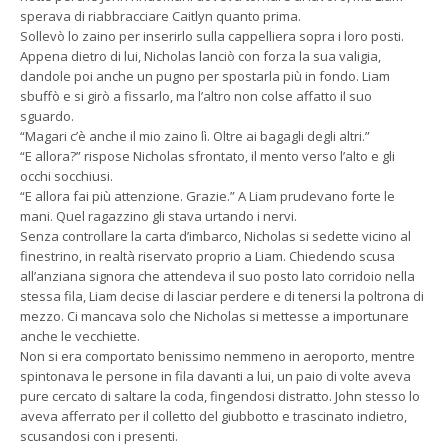
sperava di riabbracciare Caitlyn quanto prima.
Sollevò lo zaino per inserirlo sulla cappelliera sopra i loro posti.
Appena dietro di lui, Nicholas lanciò con forza la sua valigia,
dandole poi anche un pugno per spostarla più in fondo. Liam
sbuffò e si girò a fissarlo, ma l’altro non colse affatto il suo
sguardo.
“Magari c’è anche il mio zaino lì. Oltre ai bagagli degli altri.”
“E allora?” rispose Nicholas sfrontato, il mento verso l’alto e gli
occhi socchiusi.
“E allora fai più attenzione. Grazie.” A Liam prudevano forte le
mani. Quel ragazzino gli stava urtando i nervi.
Senza controllare la carta d’imbarco, Nicholas si sedette vicino al
finestrino, in realtà riservato proprio a Liam. Chiedendo scusa
all’anziana signora che attendeva il suo posto lato corridoio nella
stessa fila, Liam decise di lasciar perdere e di tenersi la poltrona di
mezzo. Ci mancava solo che Nicholas si mettesse a importunare
anche le vecchiette.
Non si era comportato benissimo nemmeno in aeroporto, mentre
spintonava le persone in fila davanti a lui, un paio di volte aveva
pure cercato di saltare la coda, fingendosi distratto. John stesso lo
aveva afferrato per il colletto del giubbotto e trascinato indietro,
scusandosi con i presenti.