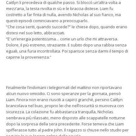
Caitlyn li precedeva di qualche passo. Si bloccò un’altra volta a
mezz’aria, la testa rivolta in sù e le braccia distese. Liam fu
costretto a far finta di nulla, avendo Nicholas al suo fianco, ma
questi episodi cominciavano a preoccuparlo.
“Che cosa senti, quando succede?” le chiese dopo, quando erano
distesi nel suo letto, abbracciati.
“E’ un’energia potentissima… come un urlo che mi attraversa.
Dolore, il più estremo, straziante. E subito dopo una rabbia senza
eguali, una furia incontrollata. Poi sparisce senza darmi il tempo di
capirne la provenienza.”
Finalmente l’indomani i telegiornali del mattino non riportavano
alcun nuovo omicidio. Ci sono speranze per la giornata, pensò
Liam. Finora non erano riusciti a capirci granché, persino Caitlyn
brancolava nel buio, proprio lei che nell’oscurità si muoveva con
sicurezza. La colazione fu abbastanza tranquilla, Nicholas
sembrava più rilassato, meno disposto alle scappatelle notturne
dopo la sorpresa della sera precedente. Forse temeva che Liam
spifferasse tutto al padre John. Il ragazzo si chiuse nello studio per
seguire le sue lezioni online dalla scuola.