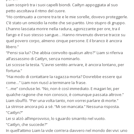
Liam sospirò tra i suoi capelli biondi. Cailtyn appoggiata al suo
petto ascoltava il ritmo del cuore.
“Ho continuato a correre tra te e le mie sorelle, dovevo proteggerle.
C’è stato un omicidio la notte che sei partito. Uno stupro di gruppo.
L’hanno lasciata morire nella radura, agonizzante per ore, tra il
fango e il suo stesso sangue… Hanno rinvenuto diverse tracce su
quel povero corpo, almeno cinque persone. E il branco è ancora
libero.”
“Pensi sia lui? Che abbia coinvolto qualcun altro?” Liam si riferiva
all’assassino di Caitlyn, senza nominarlo.
Lei scosse la testa. “L’avrei sentito arrivare, è ancora lontano, per
fortuna.”
“Hai modo di contattare la ragazza morta? Dovrebbe essere qui
come…” Liam non riuscì a terminare la frase.
“…me” concluse lei. “No, non è così immediato. E magari lei, per
qualche ragione che non conosco, è comunque passata altrove.”
Liam sbuffò. “Per una volta tanto, non vorrei parlare di morte.”
La strinse ancora più a sé. “Mi sei mancata.” Nessuna risposta.
“Caitlyn?”
Lei si alzò all’improvviso, lo sguardo smarrito nel vuoto.
“Caitlyn, che succede?”
In quell’attimo Liam la vide com’era davvero nel mondo dei vivi: uno