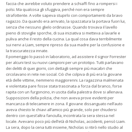
faccia che avrebbe voluto prendere a schiaffi fino a rompersi i
polsi. Ma qualcosa gli sfuggiva, perché non era sempre
strafottente. A volte sapeva stupirlo con comportamenti da bravo
ragazzo. Da quando era arrivato, la spazzatura la portava fuori lui,
senza che nessuno glielo ordinasse. Quando trovava il lavello
pieno di stoviglie sporche, di sua iniziativa si metteva a lavarle e
puliva anche il resto della cucina. La qual cosa dava terribilmente
sui nervi a Liam, sempre ripreso da sua madre per la confusione e
la trascuratezza innate.
Il pomeriggio lo passò in laboratorio, ad assistere il signor Forrester
per alcuni test su nuovi campioni per un prototipo. Tutti parlavano
dei delitti di quei giorni, con dettagli sempre più macabri che
circolavano in rete nei social. Ciò che colpiva di più era la giovane
età delle vittime, nemmeno maggiorenni. La ragazzina malmenata
e violentata pare fosse stata trascinata a forza dal branco, forse
rapita con un furgoncino, in uscita dalla palestra dove si allenava.
Supposizioni della polizia, che non aveva prove evidenti per
mancanza di telecamere in zona. Il giovane dissanguato nell’auto
aveva chiesto le chiavi all’amico più grande, solo per chiudersi
dentro con quest’altra fanciulla, incontrata la sera stessa nel
locale. Avevano poco più dell’età di Nicholas, accidenti, pensò Liam.
La sera, dopo la cena tutti insieme, Nicholas si ritirò nello studio al