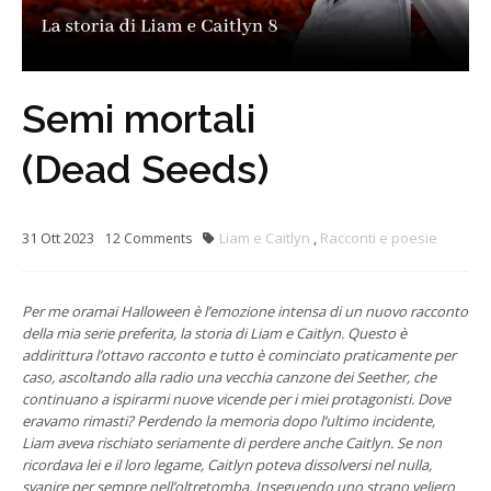
Semi mortali
(Dead Seeds)
31
Ott
2023
Liam e Caitlyn
,
Racconti e poesie
12
Comments
Per me oramai Halloween è l’emozione intensa di un nuovo racconto
della mia serie preferita, la storia di Liam e Caitlyn. Questo è
addirittura l’ottavo racconto e tutto è cominciato praticamente per
caso, ascoltando alla radio una vecchia canzone dei Seether, che
continuano a ispirarmi nuove vicende per i miei protagonisti. Dove
eravamo rimasti? Perdendo la memoria dopo l’ultimo incidente,
Liam aveva rischiato seriamente di perdere anche Caitlyn. Se non
ricordava lei e il loro legame, Caitlyn poteva dissolversi nel nulla,
svanire per sempre nell’oltretomba. Inseguendo uno strano veliero