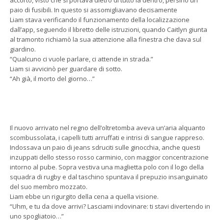
paio di fusibili. In questo si assomigliavano decisamente
Liam stava verificando il funzionamento della localizzazione
dall’app, seguendo il libretto delle istruzioni, quando Caitlyn giunta
al tramonto richiamò la sua attenzione alla finestra che dava sul
giardino.
“Qualcuno ci vuole parlare, ci attende in strada.”
Liam si avvicinò per guardare di sotto.
“Ah già, il morto del giorno…”
Il nuovo arrivato nel regno dell’oltretomba aveva un’aria alquanto
scombussolata, i capelli tutti arruffati e intrisi di sangue rappreso.
Indossava un paio di jeans sdruciti sulle ginocchia, anche questi
inzuppati dello stesso rosso carminio, con maggior concentrazione
intorno al pube. Sopra vestiva una maglietta polo con il logo della
squadra di rugby e dal taschino spuntava il prepuzio insanguinato
del suo membro mozzato.
Liam ebbe un rigurgito della cena a quella visione.
“Uhm, e tu da dove arrivi? Lasciami indovinare: ti stavi divertendo in
uno spogliatoio…”