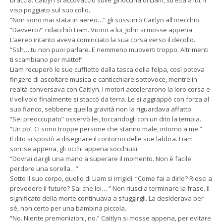
viso poggiato sul suo collo.
“Non sono mai stata in aereo…” gli sussurrò Caitlyn all’orecchio.
“Davvero?” ridacchiò Liam. Vicino a lui, John si mosse appena.
L’aereo intanto aveva cominciato la sua corsa verso il decollo.
“Ssh… tu non puoi parlare. E nemmeno muoverti troppo. Altrimenti
ti scambiano per matto!”
Liam recuperò le sue cuffiette dalla tasca della felpa, così poteva
fingere di ascoltare musica e canticchiare sottovoce, mentre in
realtà conversava con Caitlyn. I motori accelerarono la loro corsa e
il velivolo finalmente si staccò da terra. Le si aggrappò con forza al
suo fianco, sebbene quella gravità non la riguardava affatto.
“Sei preoccupato” osservò lei, toccandogli con un dito la tempia.
“Un po’. Ci sono troppe persone che stanno male, intorno a me.”
Il dito si spostò a disegnare il contorno delle sue labbra. Liam
sorrise appena, gli occhi appena socchiusi.
“Dovrai dargli una mano a superare il momento. Non è facile
perdere una sorella…”
Sotto il suo corpo, quello di Liam si irrigidì. “Come fai a dirlo? Riesci a
prevedere il futuro? Sai che lei… ” Non riuscì a terminare la frase. Il
significato della morte continuava a sfuggirgli. La desiderava per
sé, non certo per una bambina piccola.
“No. Niente premonizioni, no.” Caitlyn si mosse appena, per evitare