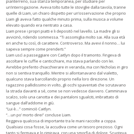
pianterreno, sua stanza temporanea, per studiare per
un’interrogazione. Aveva tolto tutte le stoviglie dalla tavola, tranne
quelle di Liam, un chiaro dispetto per un’osservazione che proprio
Liam gli aveva fatto qualche minuto prima, sulla musica a volume
elevato quando era rientrato a casa.
Liam prese i propri piatti e li depositò nel lavello. La madre gli si
avvicinò, ridendo sommessa. “Ti assomiglia molto sai. Alla sua età
eri anche tu così, di carattere. Controverso. Ma avevi il nonno… lui
sapeva sempre come prenderti.”
Liam uscì a passeggiare con Caitlyn dopo il tramonto. Fingeva di
ascoltare le cuffie e canticchiare, ma stava parlando con lei.
Avrebbe preferito chiacchierare in veranda, ma con Nicholas in giro
non si sentiva tranquillo. Mentre si allontanavano dal vialetto,
qualcuno stava barcollando proprio nella loro direzione. Un
ragazzino pallidissimo in volto, gli occhi spaventati che scrutavano
la strada davanti a sé, come se non vedesse davvero. Camminava
scalzo, solo una canotta e dei pantaloni sgualciti, imbrattato di
sangue dall’addome in giù.
“Lui è…” cominciò Caitlyn.
“…un po’ morto direi” concluse Liam.
Reggeva qualcosa di importante tra le mani raccolte a coppa.
Qualsiasi cosa fosse, la accudiva come un tesoro prezioso. Ogni
tanto si fermava e lo rimirava, con una smorfia di dolore. Scuoteva