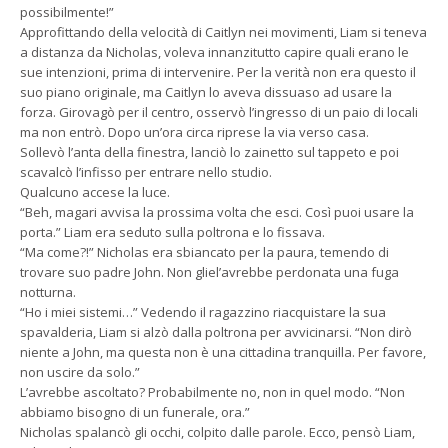
possibilmente!”
Approfittando della velocità di Caitlyn nei movimenti, Liam si teneva
a distanza da Nicholas, voleva innanzitutto capire quali erano le
sue intenzioni, prima di intervenire. Per la verità non era questo il
suo piano originale, ma Caitlyn lo aveva dissuaso ad usare la
forza. Girovagò per il centro, osservò l’ingresso di un paio di locali
ma non entrò. Dopo un’ora circa riprese la via verso casa.
Sollevò l’anta della finestra, lanciò lo zainetto sul tappeto e poi
scavalcò l’infisso per entrare nello studio.
Qualcuno accese la luce.
“Beh, magari avvisa la prossima volta che esci. Così puoi usare la
porta.” Liam era seduto sulla poltrona e lo fissava.
“Ma come?!” Nicholas era sbiancato per la paura, temendo di
trovare suo padre John. Non gliel’avrebbe perdonata una fuga
notturna.
“Ho i miei sistemi…” Vedendo il ragazzino riacquistare la sua
spavalderia, Liam si alzò dalla poltrona per avvicinarsi. “Non dirò
niente a John, ma questa non è una cittadina tranquilla. Per favore,
non uscire da solo.”
L’avrebbe ascoltato? Probabilmente no, non in quel modo. “Non
abbiamo bisogno di un funerale, ora.”
Nicholas spalancò gli occhi, colpito dalle parole. Ecco, pensò Liam,