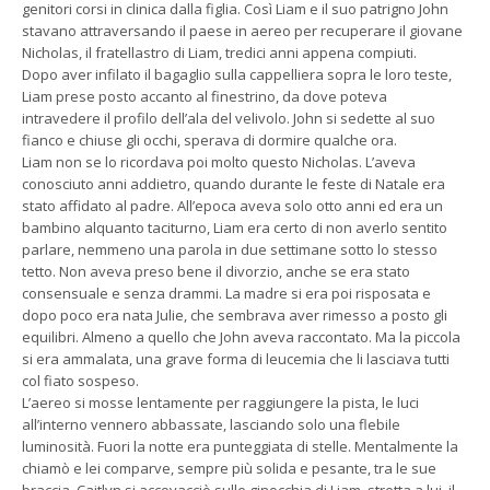
genitori corsi in clinica dalla figlia. Così Liam e il suo patrigno John
stavano attraversando il paese in aereo per recuperare il giovane
Nicholas, il fratellastro di Liam, tredici anni appena compiuti.
Dopo aver infilato il bagaglio sulla cappelliera sopra le loro teste,
Liam prese posto accanto al finestrino, da dove poteva
intravedere il profilo dell’ala del velivolo. John si sedette al suo
fianco e chiuse gli occhi, sperava di dormire qualche ora.
Liam non se lo ricordava poi molto questo Nicholas. L’aveva
conosciuto anni addietro, quando durante le feste di Natale era
stato affidato al padre. All’epoca aveva solo otto anni ed era un
bambino alquanto taciturno, Liam era certo di non averlo sentito
parlare, nemmeno una parola in due settimane sotto lo stesso
tetto. Non aveva preso bene il divorzio, anche se era stato
consensuale e senza drammi. La madre si era poi risposata e
dopo poco era nata Julie, che sembrava aver rimesso a posto gli
equilibri. Almeno a quello che John aveva raccontato. Ma la piccola
si era ammalata, una grave forma di leucemia che li lasciava tutti
col fiato sospeso.
L’aereo si mosse lentamente per raggiungere la pista, le luci
all’interno vennero abbassate, lasciando solo una flebile
luminosità. Fuori la notte era punteggiata di stelle. Mentalmente la
chiamò e lei comparve, sempre più solida e pesante, tra le sue
braccia. Caitlyn si accovacciò sulle ginocchia di Liam, stretta a lui, il