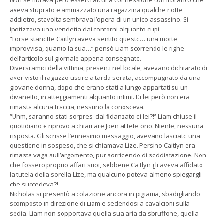
aveva stuprato e ammazzato una ragazzina qualche notte
addietro, stavolta sembrava l’opera di un unico assassino. Si
ipotizzava una vendetta dai contorni alquanto cupi.
“Forse stanotte Caitlyn aveva sentito questo… una morte
improvvisa, quanto la sua…” pensò Liam scorrendo le righe
dell’articolo sul giornale appena consegnato.
Diversi amici della vittima, presenti nel locale, avevano dichiarato di
aver visto il ragazzo uscire a tarda serata, accompagnato da una
giovane donna, dopo che erano stati a lungo appartati su un
divanetto, in atteggiamenti alquanto intimi. Di lei però non era
rimasta alcuna traccia, nessuno la conosceva.
“Uhm, saranno stati sorpresi dal fidanzato di lei?!” Liam chiuse il
quotidiano e riprovò a chiamare Joen al telefono. Niente, nessuna
risposta. Gli scrisse l’ennesimo messaggio, avevano lasciato una
questione in sospeso, che si chiamava Lize. Persino Caitlyn era
rimasta vaga sull’argomento, pur sorridendo di soddisfazione. Non
che fossero proprio affari suoi, sebbene Caitlyn gli aveva affidato
la tutela della sorella Lize, ma qualcuno poteva almeno spiegargli
che succedeva?!
Nicholas si presentò a colazione ancora in pigiama, sbadigliando
scomposto in direzione di Liam e sedendosi a cavalcioni sulla
sedia. Liam non sopportava quella sua aria da sbruffone, quella