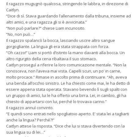
Il ragazzo mugugnò qualcosa, stringendo le labbra, in direzione di
Caitlyn.
“Dice di sì. Stava guardando l’allenamento dalla tribuna, insieme ad
altri amici, e una ragazza gli si è avvicinata.”
“Non può parlare?” chiese Liam incuriosito.
“No, non può…”
Il ragazzo spalancò la bocca, lasciando uscire altro sangue
gorgogliante. La lingua gli era stata strappata con forza.
“Oh cazzo!” Liam si portò d’istinto la mano davanti alla bocca. Un
altro rigurgito della cena ribaltava il suo stomaco.
Caitlyn proseguì a riferire la loro comunicazione mentale. “Non la
conosceva, non l’aveva mai vista. Capelli scuri, un po’ in carne,
molto procace.” Rimase in ascolto prima di continuare. “Ah, aveva
una benda all’occhio sinistro. Le ha chiesto come mai, le ha detto di
essere appena stata operata. Stavano bevendo lì sugli spalti con
un gruppo di amici, lui le ha offerto una birra. Lei, in cambio, gli ha
chiesto di appartarsi con lui, perché lo trovava carino.”
Il ragazzo annuì convinto.
“E quindi sono entrati nello spogliatoio aperto. E’ stata lei a tagliarti
anche la lingua? Perché?!”
Caitlyn attese la risposta. “Dice che lui si stava divertendo con la
sua lingua su di lei…”