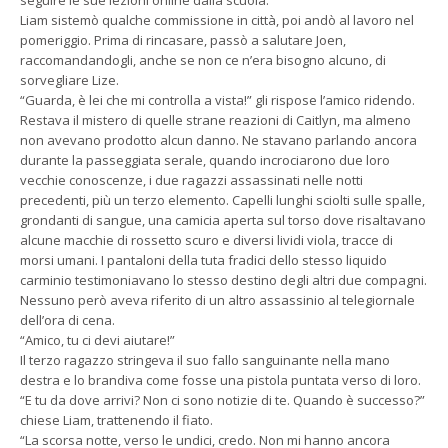
Liam sistemò qualche commissione in città, poi andò al lavoro nel
pomeriggio. Prima di rincasare, passò a salutare Joen,
raccomandandogli, anche se non ce n’era bisogno alcuno, di
sorvegliare Lize.
“Guarda, è lei che mi controlla a vista!” gli rispose l’amico ridendo.
Restava il mistero di quelle strane reazioni di Caitlyn, ma almeno
non avevano prodotto alcun danno. Ne stavano parlando ancora
durante la passeggiata serale, quando incrociarono due loro
vecchie conoscenze, i due ragazzi assassinati nelle notti
precedenti, più un terzo elemento. Capelli lunghi sciolti sulle spalle,
grondanti di sangue, una camicia aperta sul torso dove risaltavano
alcune macchie di rossetto scuro e diversi lividi viola, tracce di
morsi umani. I pantaloni della tuta fradici dello stesso liquido
carminio testimoniavano lo stesso destino degli altri due compagni.
Nessuno però aveva riferito di un altro assassinio al telegiornale
dell’ora di cena.
“Amico, tu ci devi aiutare!”
Il terzo ragazzo stringeva il suo fallo sanguinante nella mano
destra e lo brandiva come fosse una pistola puntata verso di loro.
“E tu da dove arrivi? Non ci sono notizie di te. Quando è successo?”
chiese Liam, trattenendo il fiato.
“La scorsa notte, verso le undici, credo. Non mi hanno ancora