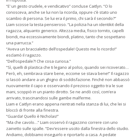
“E’ un gesto crudele, e vendicativo” concluse Caitlyn. “O lo
conosceva, anche se lui non la ricorda, oppure c’è stato uno
scambio di persona. Se lui era il primo, chi sarà il secondo?”
Liam scosse la testa pensieroso. “La polizia ha un identikit della
ragazza, alquanto generico. Altezza media, fisico tornito, capelli
biondi, ma eccessivamente biondi, platino, tanto che sospettano
una parrucca.”
“Aveva un braccialetto dell’ospedale! Questo me lo ricordo!”
esclamò il ragazzo.
“Dell’ospedale?! Che cosa curiosa.”
“Sì, quelli di plastica che ti legano al polso, quando sei ricoverato…
Però, eh, sembrava stare bene, eccome se stava bene!” Il ragazzo
si lasciò andare a un ghigno di soddisfazione. Finché non abbassò
nuovamente il capo e osservando il prezioso oggetto tra le sue
mani, scoppiò in un pianto dirotto. Se ne andò così, com’era
arrivato, trascinandosi sulle gambe malferme.
Liam e Caitlyn erano appena rientrati nella stanza di lui, che lei si
bloccò di fronte alla finestra.
“Guarda! Quello è Nicholas!”
“Ma che cavolo…” Liam osservò il ragazzino correre con uno
zainetto sulle spalle. “Dev’essere uscito dalla finestra dello studio.
Andiamo, dobbiamo inseguirlo e riportarlo a casa. A pedate