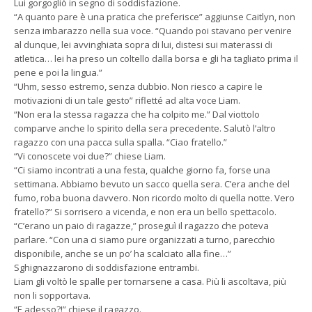
Lui gorgogliò in segno di soddisfazione.
“A quanto pare è una pratica che preferisce” aggiunse Caitlyn, non
senza imbarazzo nella sua voce. “Quando poi stavano per venire
al dunque, lei avvinghiata sopra di lui, distesi sui materassi di
atletica… lei ha preso un coltello dalla borsa e gli ha tagliato prima il
pene e poi la lingua.”
“Uhm, sesso estremo, senza dubbio. Non riesco a capire le
motivazioni di un tale gesto” rifletté ad alta voce Liam.
“Non era la stessa ragazza che ha colpito me.” Dal viottolo
comparve anche lo spirito della sera precedente. Salutò l’altro
ragazzo con una pacca sulla spalla. “Ciao fratello.”
“Vi conoscete voi due?” chiese Liam.
“Ci siamo incontrati a una festa, qualche giorno fa, forse una
settimana. Abbiamo bevuto un sacco quella sera. C’era anche del
fumo, roba buona davvero. Non ricordo molto di quella notte. Vero
fratello?” Si sorrisero a vicenda, e non era un bello spettacolo.
“C’erano un paio di ragazze,” proseguì il ragazzo che poteva
parlare. “Con una ci siamo pure organizzati a turno, parecchio
disponibile, anche se un po’ ha scalciato alla fine…”
Sghignazzarono di soddisfazione entrambi.
Liam gli voltò le spalle per tornarsene a casa. Più li ascoltava, più
non li sopportava.
“E adesso?!” chiese il ragazzo.