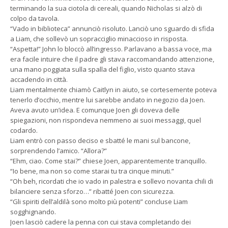
terminando la sua ciotola di cereali, quando Nicholas si alzò di
colpo da tavola.
“Vado in biblioteca” annunciò risoluto. Lanciò uno sguardo di sfida
a Liam, che sollevò un sopracciglio minaccioso in risposta.
“Aspetta!” John lo bloccò all’ingresso. Parlavano a bassa voce, ma
era facile intuire che il padre gli stava raccomandando attenzione,
una mano poggiata sulla spalla del figlio, visto quanto stava
accadendo in città.
Liam mentalmente chiamò Caitlyn in aiuto, se cortesemente poteva
tenerlo d’occhio, mentre lui sarebbe andato in negozio da Joen.
Aveva avuto un’idea. E comunque Joen gli doveva delle
spiegazioni, non rispondeva nemmeno ai suoi messaggi, quel
codardo.
Liam entrò con passo deciso e sbatté le mani sul bancone,
sorprendendo l’amico. “Allora?”
“Ehm, ciao. Come stai?” chiese Joen, apparentemente tranquillo.
“Io bene, ma non so come starai tu tra cinque minuti.”
“Oh beh, ricordati che io vado in palestra e sollevo novanta chili di
bilanciere senza sforzo…” ribatté Joen con sicurezza.
“Gli spiriti dell’aldilà sono molto più potenti” concluse Liam
sogghignando.
Joen lasciò cadere la penna con cui stava completando dei