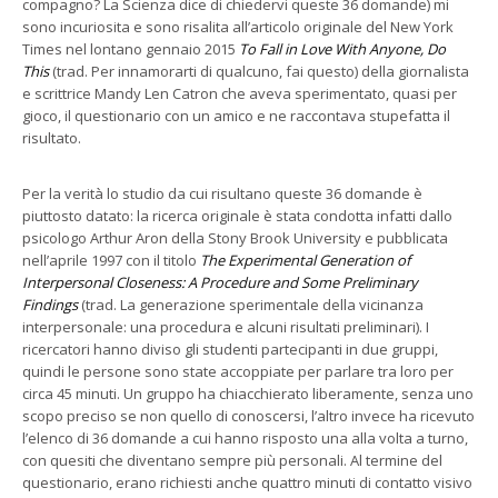
compagno? La Scienza dice di chiedervi queste 36 domande) mi
sono incuriosita e sono risalita all’articolo originale del New York
Times nel lontano gennaio 2015
To Fall in Love With Anyone, Do
This
(trad. Per innamorarti di qualcuno, fai questo) della giornalista
e scrittrice Mandy Len Catron che aveva sperimentato, quasi per
gioco, il questionario con un amico e ne raccontava stupefatta il
risultato.
Per la verità lo studio da cui risultano queste 36 domande è
piuttosto datato: la ricerca originale è stata condotta infatti dallo
psicologo Arthur Aron della Stony Brook University e pubblicata
nell’aprile 1997 con il titolo
The Experimental Generation of
Interpersonal Closeness: A Procedure and Some Preliminary
Findings
(trad. La generazione sperimentale della vicinanza
interpersonale: una procedura e alcuni risultati preliminari). I
ricercatori hanno diviso gli studenti partecipanti in due gruppi,
quindi le persone sono state accoppiate per parlare tra loro per
circa 45 minuti. Un gruppo ha chiacchierato liberamente, senza uno
scopo preciso se non quello di conoscersi, l’altro invece ha ricevuto
l’elenco di 36 domande a cui hanno risposto una alla volta a turno,
con quesiti che diventano sempre più personali. Al termine del
questionario, erano richiesti anche quattro minuti di contatto visivo