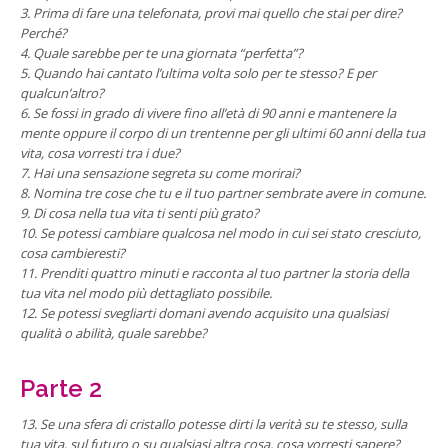
3. Prima di fare una telefonata, provi mai quello che stai per dire?
Perché?
4. Quale sarebbe per te una giornata “perfetta”?
5. Quando hai cantato l’ultima volta solo per te stesso? E per
qualcun’altro?
6. Se fossi in grado di vivere fino all’età di 90 anni e mantenere la
mente oppure il corpo di un trentenne per gli ultimi 60 anni della tua
vita, cosa vorresti tra i due?
7. Hai una sensazione segreta su come morirai?
8. Nomina tre cose che tu e il tuo partner sembrate avere in comune.
9. Di cosa nella tua vita ti senti più grato?
10. Se potessi cambiare qualcosa nel modo in cui sei stato cresciuto,
cosa cambieresti?
11. Prenditi quattro minuti e racconta al tuo partner la storia della
tua vita nel modo più dettagliato possibile.
12. Se potessi svegliarti domani avendo acquisito una qualsiasi
qualità o abilità, quale sarebbe?
Parte 2
13. Se una sfera di cristallo potesse dirti la verità su te stesso, sulla
tua vita, sul futuro o su qualsiasi altra cosa, cosa vorresti sapere?