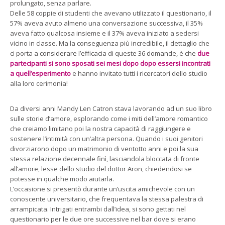
prolungato, senza parlare.
Delle 58 coppie di studenti che avevano utilizzato il questionario, il
57% aveva avuto almeno una conversazione successiva, il 35%
aveva fatto qualcosa insieme e il 37% aveva iniziato a sedersi
vicino in classe. Ma la conseguenza più incredibile, il dettaglio che
ci porta a considerare l’efficacia di queste 36 domande, è che
due
partecipanti si sono sposati sei mesi dopo dopo essersi incontrati
a quell’esperimento
e hanno invitato tutti i ricercatori dello studio
alla loro cerimonia!
Da diversi anni Mandy Len Catron stava lavorando ad un suo libro
sulle storie d’amore, esplorando come i miti dell’amore romantico
che creiamo limitano poi la nostra capacità di raggiungere e
sostenere l’intimità con un’altra persona. Quando i suoi genitori
divorziarono dopo un matrimonio di ventotto anni e poi la sua
stessa relazione decennale finì, lasciandola bloccata di fronte
all’amore, lesse dello studio del dottor Aron, chiedendosi se
potesse in qualche modo aiutarla.
L’occasione si presentò durante un’uscita amichevole con un
conoscente universitario, che frequentava la stessa palestra di
arrampicata. Intrigati entrambi dall’idea, si sono gettati nel
questionario per le due ore successive nel bar dove si erano