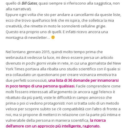
quello di
Bill Gates
, quasi sempre si riferiscono alla saggistica, non
alla narrativa!).
Eppure ogni volta che sto per andare a cancellarmi da queste liste,
ecco che trovo quell’unico link che mi ispira, che solletica la mia
creatività, che rimette in moto le sonnolenti celluline grigie.
Questo era proprio uno di quelli. E infatti ricevo ancora una
montagna di newsletter…
Nel lontano gennaio 2015, quindi molto tempo prima che
webnauta.it vedesse la luce, mi devo essere persa un articolo
divenuto in pochi giorni virale in rete, in cui una giornalista del New
York Times portava alla ribalta uno studio scientifico con il quale si
era collaudato un questionario per creare vicinanza emotiva tra
due perfetti sconosciuti,
una lista di 36 domande per innamorarsi
in poco tempo di una persona qualsiasi.
Facile comprendere come
molti fossero interessati all’argomento (e ancora oggi l’elenco è
ribattuto da più parti), viste le difficoltà in campo amoroso che
prima o poi ci vedono protagonisti: non si tratta solo di un metodo
veloce per scoprire subito se c’è compatibilità con l’altro di fronte a
noi, ma si propone di metterci in relazione con la parte più intima e
vulnerabile della persona in maniera scientifica,
la ricerca
dell’amore con un approccio più intelligente, ragionato.