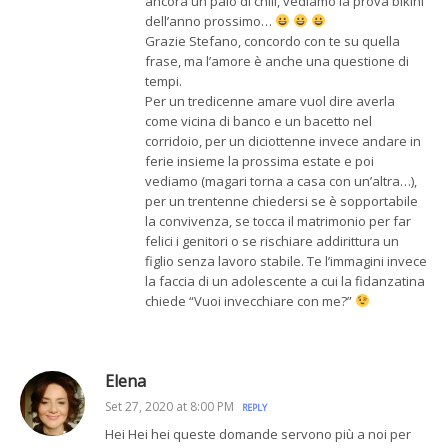
ancora un paio di chili, vediamo la prova bikini
dell’anno prossimo…
Grazie Stefano, concordo con te su quella
frase, ma l’amore è anche una questione di
tempi.
Per un tredicenne amare vuol dire averla
come vicina di banco e un bacetto nel
corridoio, per un diciottenne invece andare in
ferie insieme la prossima estate e poi
vediamo (magari torna a casa con un’altra…),
per un trentenne chiedersi se è sopportabile
la convivenza, se tocca il matrimonio per far
felici i genitori o se rischiare addirittura un
figlio senza lavoro stabile. Te l’immagini invece
la faccia di un adolescente a cui la fidanzatina
chiede “Vuoi invecchiare con me?”
Elena
Set 27, 2020 at 8:00 PM
REPLY
Hei Hei hei queste domande servono più a noi per