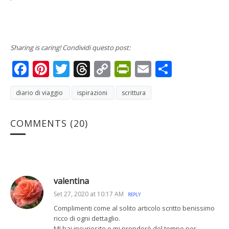
Sharing is caring! Condividi questo post:
Facebook
Pinterest
Twitter
Threads
Copy
PrintFriendly
Email
Condivi
Link
diario di viaggio
ispirazioni
scrittura
COMMENTS
(20)
valentina
Set 27, 2020 at 10:17 AM
REPLY
Complimenti come al solito articolo scritto benissimo
ricco di ogni dettaglio.
MI hai incuriosito e mi prenderò del tempo per