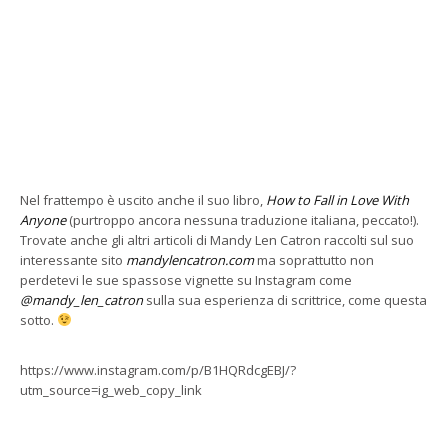
Nel frattempo è uscito anche il suo libro,
How to Fall in Love With
Anyone
(purtroppo ancora nessuna traduzione italiana, peccato!).
Trovate anche gli altri articoli di Mandy Len Catron raccolti sul suo
interessante sito
mandylencatron.com
ma soprattutto non
perdetevi le sue spassose vignette su Instagram come
@mandy_len_catron
sulla sua esperienza di scrittrice, come questa
sotto.
https://www.instagram.com/p/B1HQRdcgEBJ/?
utm_source=ig_web_copy_link