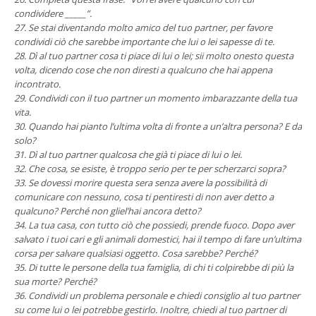
condividere _____”.
27. Se stai diventando molto amico del tuo partner, per favore
condividi ciò che sarebbe importante che lui o lei sapesse di te.
28. Dì al tuo partner cosa ti piace di lui o lei; sii molto onesto questa
volta, dicendo cose che non diresti a qualcuno che hai appena
incontrato.
29. Condividi con il tuo partner un momento imbarazzante della tua
vita.
30. Quando hai pianto l’ultima volta di fronte a un’altra persona? E da
solo?
31. Dì al tuo partner qualcosa che già ti piace di lui o lei.
32. Che cosa, se esiste, è troppo serio per te per scherzarci sopra?
33. Se dovessi morire questa sera senza avere la possibilità di
comunicare con nessuno, cosa ti pentiresti di non aver detto a
qualcuno? Perché non gliel’hai ancora detto?
34. La tua casa, con tutto ciò che possiedi, prende fuoco. Dopo aver
salvato i tuoi cari e gli animali domestici, hai il tempo di fare un’ultima
corsa per salvare qualsiasi oggetto. Cosa sarebbe? Perché?
35. Di tutte le persone della tua famiglia, di chi ti colpirebbe di più la
sua morte? Perché?
36. Condividi un problema personale e chiedi consiglio al tuo partner
su come lui o lei potrebbe gestirlo. Inoltre, chiedi al tuo partner di