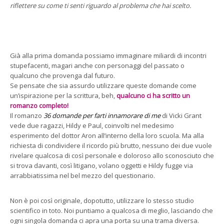
riflettere su come ti senti riguardo al problema che hai scelto.
Già alla prima domanda possiamo immaginare miliardi di incontri
stupefacenti, magari anche con personaggi del passato o
qualcuno che provenga dal futuro.
Se pensate che sia assurdo utilizzare queste domande come
un’ispirazione per la scrittura, beh,
qualcuno ci ha scritto un
romanzo completo!
Il romanzo
36 domande per farti innamorare di me
di Vicki Grant
vede due ragazzi, Hildy e Paul, coinvolti nel medesimo
esperimento del dottor Aron all’interno della loro scuola. Ma alla
richiesta di condividere il ricordo più brutto, nessuno dei due vuole
rivelare qualcosa di così personale e doloroso allo sconosciuto che
si trova davanti, così litigano, volano oggetti e Hildy fugge via
arrabbiatissima nel bel mezzo del questionario.
Non è poi così originale, dopotutto, utilizzare lo stesso studio
scientifico in toto. Noi puntiamo a qualcosa di meglio, lasciando che
ogni singola domanda ci apra una porta su una trama diversa.