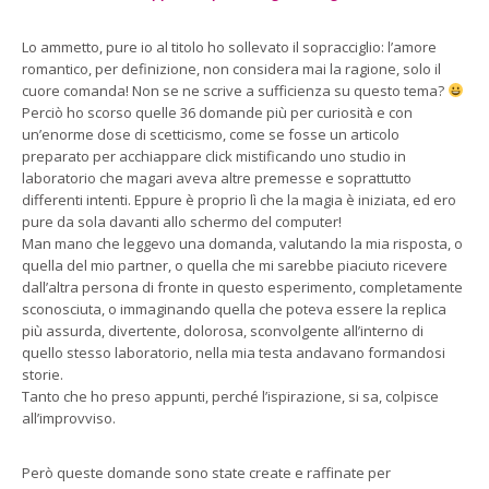
Lo ammetto, pure io al titolo ho sollevato il sopracciglio: l’amore
romantico, per definizione, non considera mai la ragione, solo il
cuore comanda! Non se ne scrive a sufficienza su questo tema?
Perciò ho scorso quelle 36 domande più per curiosità e con
un’enorme dose di scetticismo, come se fosse un articolo
preparato per acchiappare click mistificando uno studio in
laboratorio che magari aveva altre premesse e soprattutto
differenti intenti. Eppure è proprio lì che la magia è iniziata, ed ero
pure da sola davanti allo schermo del computer!
Man mano che leggevo una domanda, valutando la mia risposta, o
quella del mio partner, o quella che mi sarebbe piaciuto ricevere
dall’altra persona di fronte in questo esperimento, completamente
sconosciuta, o immaginando quella che poteva essere la replica
più assurda, divertente, dolorosa, sconvolgente all’interno di
quello stesso laboratorio, nella mia testa andavano formandosi
storie.
Tanto che ho preso appunti, perché l’ispirazione, si sa, colpisce
all’improvviso.
Però queste domande sono state create e raffinate per