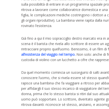
sulla possibilità di entrare in un programma spaziale pro
ritrova a lavorare come collaboratrice domestica e una se
figlia, le complicazioni mediche costringono i dottori a
gli organi riproduttivi). La bambina viene rapita dalla nur
rovinato l’esistenza.
Già fino a qui il mio sopracciglio destro inarcato era in
scena è il barista che rivela allo scrittore di essere un 
rintracciare proprio quell’uomo. Benissimo, è un film di
all’esistenza del viaggio nel tempo.
Non solo: anche di f
custodia di violino con un lucchetto a cifre che rappre
Da quel momento comincia un susseguirsi di salti avanti e i
conoscere l’uomo, che si rivela essere sé stesso quand’er
rapisce una bambina che fa viaggiare a ritroso per abband
per affidargli il suo stesso incarico di viaggiatore de
donna, prima che lo stesso barista si ritiri dal suo attual
uomo può sopportare. Lo scrittore, diventato agente gove
ritrova davanti: riconosce sé stesso, anziano, e assomiglia