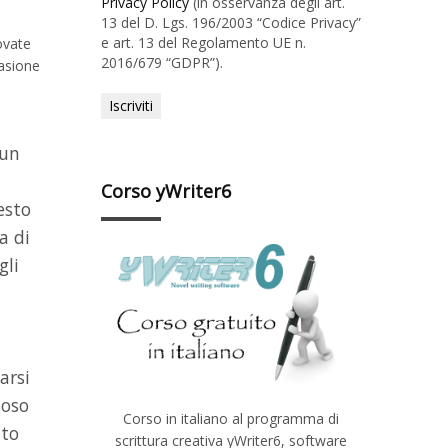
Privacy Policy
(in osservanza degli art.
13 del D. Lgs. 196/2003 “Codice Privacy”
e art. 13 del Regolamento UE n.
rovate
2016/679 “GDPR”).
casione
 un
Corso yWriter6
esto
a di
gli
arsi
loso
Corso in italiano al programma di
tto
scrittura creativa yWriter6, software