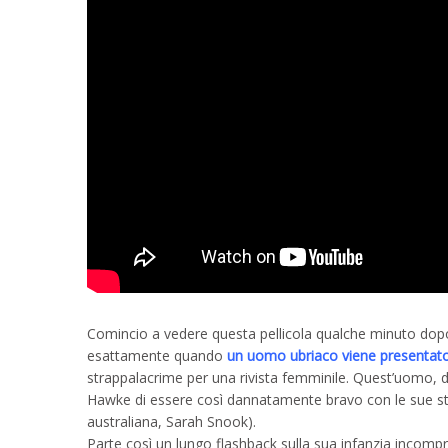
Comincio a vedere questa pellicola qualche minuto dopo l
esattamente quando
un uomo ubriaco viene presentato
strappalacrime per una rivista femminile. Quest’uomo, d
Hawke di essere così dannatamente bravo con le sue stor
australiana, Sarah Snook).
Parte così un lungo flashback sulla sua infanzia incompre