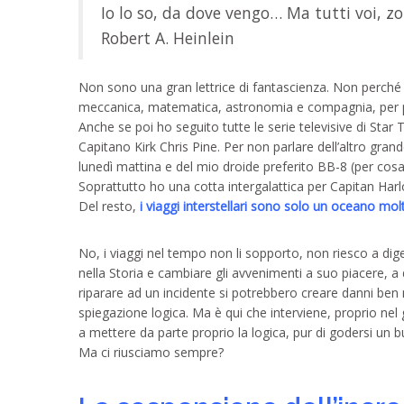
Io lo so, da dove vengo… Ma tutti voi, z
Robert A. Heinlein
Non sono una gran lettrice di fantascienza. Non perché 
meccanica, matematica, astronomia e compagnia, per p
Anche se poi ho seguito tutte le serie televisive di Star 
Capitano Kirk Chris Pine. Per non parlare dell’altro gr
lunedì mattina e del mio droide preferito BB-8 (per cos
Soprattutto ho una cotta intergalattica per Capitan Harloc
Del resto,
i viaggi interstellari sono solo un oceano molt
No, i viaggi nel tempo non li sopporto, non riesco a digeri
nella Storia e cambiare gli avvenimenti a suo piacere, a d
riparare ad un incidente si potrebbero creare danni ben 
spiegazione logica. Ma è qui che interviene, proprio nel
a mettere da parte proprio la logica, pur di godersi un b
Ma ci riusciamo sempre?