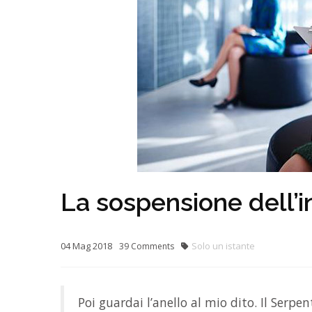
La sospensione dell’in
04
Mag
2018
Solo un istante
39
Comments
Poi guardai l’anello al mio dito. Il Serp