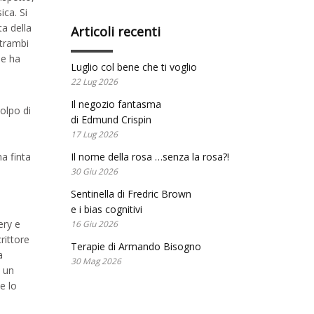
ica. Si
ta della
Articoli recenti
ntrambi
le ha
Luglio col bene che ti voglio
22 Lug 2026
Il negozio fantasma
colpo di
di Edmund Crispin
17 Lug 2026
Il nome della rosa …senza la rosa?!
a finta
30 Giu 2026
Sentinella di Fredric Brown
e i bias cognitivi
ery e
16 Giu 2026
rittore
Terapie di Armando Bisogno
a
30 Mag 2026
e un
e lo