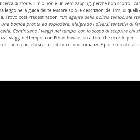
icerca di storie. Il mio non è un vero zapping, perché non scorro i ca
eggo nella guida del televisore solo le descrizioni dei film, di quelli
ama. Trovo così Predestination:
“Un agente della polizia temporale sta
 è una bomba pronta ad esplodere. Malgrado i diversi tentativi di f
cada. Continuano i viaggi nel tempo, con lo scopo di scoprire chi s
za, viaggi nel tempo, con Ethan Hawke, un attore che ricordo per il
il cinema per darsi alla scrittura di due romanzi. E poi è tornato al 