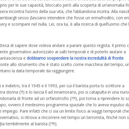
prio per le sue capacità, bloccato però alla scoperta di un’anomalia fis
ra incontra l’uomo della sua vita, che l’abbandona incinta. Alla nasci
 cambiargli sesso (lasciano intendere che fosse un ermafrodito, con e
sery e scompare nel nulla. Lei, ora lui, è alla ricerca di quell’uomo che 
 attesa di sapere dove voleva andare a parare questo regista. Il primo 
agente governativo autorizzato ai salti temporali e di poterlo aiutare a
 fantascienza e
dobbiamo sospendere la nostra incredulità di fronte
ronte allo strumento che è stato scelto come macchina del tempo, un
sentano la data temporale da raggiungere.
ndietro, tra il 1945 e il 1993, per cui il barista porta lo scrittore a
a donna (?!) e lo lascia lì ad innamorarsi, poi si catapulta in una nurs
onarla di fronte ad un orfanotrofio (??!), poi torna a riprendere lo sc
l tempo, ovvero il medesimo programma spaziale che lo aveva espulso d
e impiego. Pare infatti che ci sia un limite fisico ai viaggi temporali ch
rnativo, si ritrova a rincorrere nel tempo un terrorista, finché non s
 terribilmente al barista (??!!).