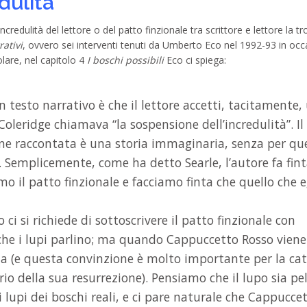
dulità
redulità del lettore o del patto finzionale tra scrittore e lettore la t
ativi
, ovvero sei interventi tenuti da Umberto Eco nel 1992-93 in oc
olare, nel capitolo 4
I boschi possibili
Eco ci spiega:
 testo narrativo è che il lettore accetti, tacitamente,
Coleridge chiamava “la sospensione dell’incredulità”. Il
iene raccontata è una storia immaginaria, senza per qu
 Semplicemente, come ha detto Searle, l’autore fa fint
o il patto finzionale e facciamo finta che quello che e
i si richiede di sottoscrivere il patto finzionale con
 che i lupi parlino; ma quando Cappuccetto Rosso viene
a (e questa convinzione è molto importante per la cat
ario della sua resurrezione). Pensiamo che il lupo sia pe
i lupi dei boschi reali, e ci pare naturale che Cappucce