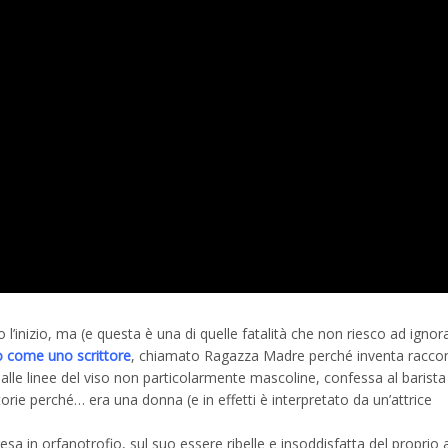
’inizio, ma (e questa è una di quelle fatalità che non riesco ad ignor
 come uno scrittore
, chiamato Ragazza Madre perché inventa raccon
alle linee del viso non particolarmente mascoline, confessa al barist
ie perché… era una donna (e in effetti è interpretato da un’attrice
sa in orfanotrofio, sul suo essere ribelle e insoddisfatta del proprio 