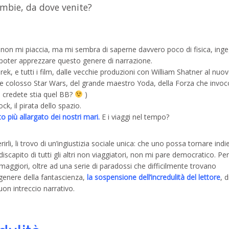
ombie, da dove venite?
non mi piaccia, ma mi sembra di saperne davvero poco di fisica, inge
oter apprezzare questo genere di narrazione.
Trek, e tutti i film, dalle vecchie produzioni con William Shatner al nuo
ande colosso Star Wars, del grande maestro Yoda, della Forza che invoc
a credete stia quel BB?
)
k, il pirata dello spazio.
o più allargato dei nostri mari.
E i viaggi nel tempo?
rli, li trovo di un’ingiustizia sociale unica: che uno possa tornare indi
iscapito di tutti gli altri non viaggiatori, non mi pare democratico. Per
maggiori, oltre ad una serie di paradossi che difficilmente trovano
 genere della fantascienza,
la sospensione dell’incredulità del lettore
, 
uon intreccio narrativo.