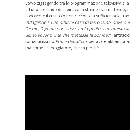
Stavo zigzagando tra la programmazione televisiva alla r
ad uno cercando di capire cosa stanno trasmettendo, ma l
conosco e il cui titolo non racconta a sufficienza la tr
indagando su un difficile caso di terrorismo, dove vi
l’uomo, l’agente non riesce ad impedire che questo ac
uomo ancor prima che mettesse la bomba.”
Fantascien
romanticissimo
Prima dell’alba
e per avere abbandonato 
ma come sceneggiatore, chissà perché…