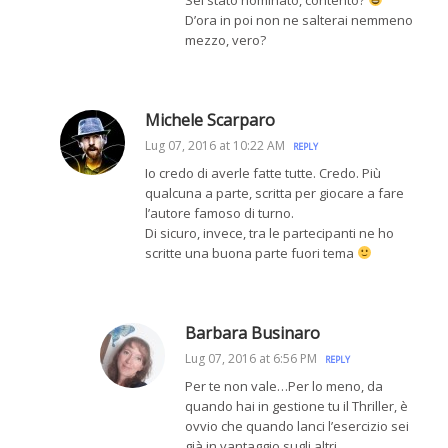
D’ora in poi non ne salterai nemmeno
mezzo, vero?
Michele Scarparo
Lug 07, 2016 at 10:22 AM
REPLY
Io credo di averle fatte tutte. Credo. Più
qualcuna a parte, scritta per giocare a fare
l’autore famoso di turno.
Di sicuro, invece, tra le partecipanti ne ho
scritte una buona parte fuori tema
Barbara Businaro
Lug 07, 2016 at 6:56 PM
REPLY
Per te non vale…Per lo meno, da
quando hai in gestione tu il Thriller, è
ovvio che quando lanci l’esercizio sei
già in vantaggio sugli altri.