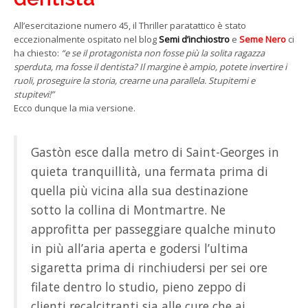
All’esercitazione numero 45, il Thriller paratattico è stato
eccezionalmente ospitato nel blog
Semi d’inchiostro
e
Seme Nero
ci
ha chiesto:
“e se il protagonista non fosse più la solita ragazza
sperduta, ma fosse il dentista? Il margine è ampio, potete invertire i
ruoli, proseguire la storia, crearne una parallela. Stupitemi e
stupitevi!”
Ecco dunque la mia versione.
Gastòn esce dalla metro di Saint-Georges in
quieta tranquillità, una fermata prima di
quella più vicina alla sua destinazione
sotto la collina di Montmartre. Ne
approfitta per passeggiare qualche minuto
in più all’aria aperta e godersi l’ultima
sigaretta prima di rinchiudersi per sei ore
filate dentro lo studio, pieno zeppo di
clienti recalcitranti sia alle cure che ai