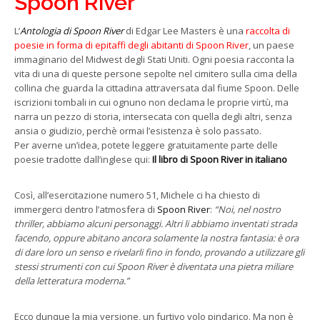
Spoon River
L’
Antologia di Spoon River
di Edgar Lee Masters è una
raccolta di
poesie in forma di epitaffi
degli abitanti di Spoon River
, un paese
immaginario del Midwest degli Stati Uniti. Ogni poesia racconta la
vita di una di queste persone sepolte nel cimitero sulla cima della
collina che guarda la cittadina attraversata dal fiume Spoon. Delle
iscrizioni tombali in cui ognuno non declama le proprie virtù, ma
narra un pezzo di storia, intersecata con quella degli altri, senza
ansia o giudizio, perchè ormai l’esistenza è solo passato.
Per averne un’idea, potete leggere gratuitamente parte delle
poesie tradotte dall’inglese qui:
Il libro di Spoon River in italiano
Così, all’esercitazione numero 51, Michele ci ha chiesto di
immergerci dentro l’atmosfera di
Spoon River
:
“Noi, nel nostro
thriller, abbiamo alcuni personaggi. Altri li abbiamo inventati strada
facendo, oppure abitano ancora solamente la nostra fantasia: è ora
di dare loro un senso e rivelarli fino in fondo, provando a utilizzare gli
stessi strumenti con cui Spoon River è diventata una pietra miliare
della letteratura moderna.”
Ecco dunque la mia versione, un furtivo volo pindarico. Ma non è