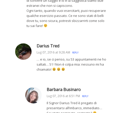
di scrivere un saggio e io e la saggistica siamo due
estranei che non si capiscono.
Ogni tanto, quando vuoi esercitarti, puoi recuperare
qualche esercizio passato. Ce ne sono stati di belli
dove tu, sono sicura, potresti sbizzarrirti come solo
tu sai fare!
Darius Tred
Lug 07, 2016 at 9:28 AM
REPLY
… e io, se ci penso, su 53 appuntamenti ne ho
saltati… 51 ! Non è colpa mia: nessuno mi ha
chiamato!
Barbara Businaro
Lug 07, 2016 at 6:51 PM
REPLY
Il Signor Darius Tred è pregato di
presentarsi all’imbarco, immediato…
Sei stato nominato, contento?