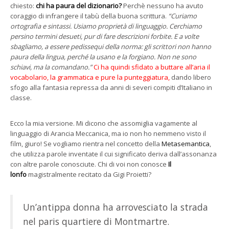
chiesto:
chi ha paura del dizionario?
Perchè nessuno ha avuto
coraggio di infrangere il tabù della buona scrittura.
“Curiamo
ortografia e sintassi. Usiamo proprietà di linguaggio. Cerchiamo
persino termini desueti, pur di fare descrizioni forbite. E a volte
sbagliamo, a essere pedissequi della norma: gli scrittori non hanno
paura della lingua, perché la usano e la forgiano. Non ne sono
schiavi, ma la comandano.”
Ci ha quindi sfidato a buttare all’aria il
vocabolario, la grammatica e pure la punteggiatura,
dando libero
sfogo alla fantasia repressa da anni di severi compiti d’Italiano in
classe.
Ecco la mia versione. Mi dicono che assomiglia vagamente al
linguaggio di Arancia Meccanica, ma io non ho nemmeno visto il
film, giuro! Se vogliamo rientra nel concetto della
Metasemantica
,
che utilizza parole inventate il cui significato deriva dall’assonanza
con altre parole conosciute. Chi di voi non conosce
Il
lonfo
magistralmente recitato da Gigi Proietti?
Un’antippa donna ha arrovesciato la strada
nel paris quartiere di Montmartre.