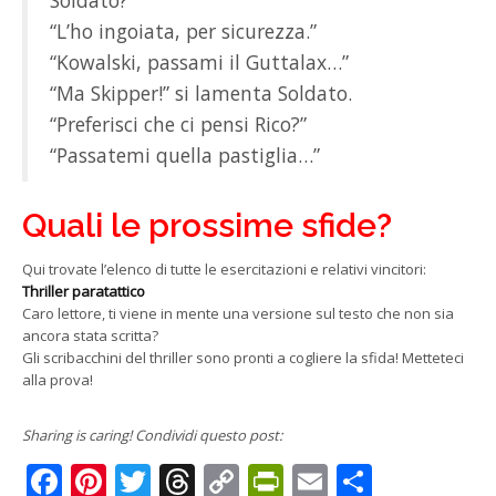
“L’ho ingoiata, per sicurezza.”
“Kowalski, passami il Guttalax…”
“Ma Skipper!” si lamenta Soldato.
“Preferisci che ci pensi Rico?”
“Passatemi quella pastiglia…”
Quali le prossime sfide?
Qui trovate l’elenco di tutte le esercitazioni e relativi vincitori:
Thriller paratattico
Caro lettore, ti viene in mente una versione sul testo che non sia
ancora stata scritta?
Gli scribacchini del thriller sono pronti a cogliere la sfida! Metteteci
alla prova!
Sharing is caring! Condividi questo post:
Facebook
Pinterest
Twitter
Threads
Copy
PrintFriendly
Email
Condivi