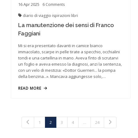
16
Apr
2025
6
Comments
diario di viaggio
ispirazioni
libri
La manutenzione dei sensi di Franco
Faggiani
Mi si era presentato davanti in camice bianco
immacolato, scarpe in pelle tirate a specchio, occhialini
tondi e una cartellina in mano. Aveva finto di scrutarvi
un foglio e aveva emesso la diagnosi, anzi la sentenza,
con un velo di mestizia: «Dottor Guerrieri... la pompa
della benzina...». Mancava aggiungesse solo,…
READ MORE
1
2
3
4
…
24