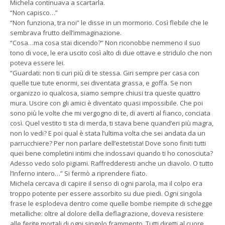
Michela continuava a scartarla.
“Non capisco…”
“Non funziona, tra noi” le disse in un mormorio. Così flebile che le
sembrava frutto dell’immaginazione.
“Cosa…ma cosa stai dicendo?” Non riconobbe nemmeno il suo
tono di voce, le era uscito così alto di due ottave e stridulo che non
poteva essere lei.
“Guardati: non ti curi più di te stessa. Giri sempre per casa con
quelle tue tute enormi, sei diventata grassa, e goffa. Se non
organizzo io qualcosa, siamo sempre chiusi tra queste quattro
mura. Uscire con gli amici è diventato quasi impossibile. Che poi
sono più le volte che mi vergogno di te, di averti al fianco, conciata
così. Quel vestito ti sta di merda, ti stava bene quand’eri più magra,
non lo vedi? E poi qual è stata l’ultima volta che sei andata da un
parrucchiere? Per non parlare dell’estetista! Dove sono finiti tutti
quei bene completini intimi che indossavi quando ti ho conosciuta?
Adesso vedo solo pigiami. Raffredderesti anche un diavolo. O tutto
l’Inferno intero…” Si fermò a riprendere fiato.
Michela cercava di capire il senso di ogni parola, ma il colpo era
troppo potente per essere assorbito su due piedi. Ogni singola
frase le esplodeva dentro come quelle bombe riempite di schegge
metalliche: oltre al dolore della deflagrazione, doveva resistere
alle ferite mortali di ogni singolo frammento. Tutti diretti al cuore.