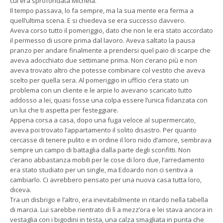
cui era sprofondata Michela.
Il tempo passava, lo fa sempre, ma la sua mente era ferma a
quell’ultima scena. E si chiedeva se era successo davvero.
Aveva corso tutto il pomeriggio, dato che non le era stato accordato
il permesso di uscire prima dal lavoro. Aveva saltato la pausa
pranzo per andare finalmente a prendersi quel paio di scarpe che
aveva adocchiato due settimane prima. Non c’erano più e non
aveva trovato altro che potesse combinare col vestito che aveva
scelto per quella sera. Al pomeriggio in ufficio c’era stato un
problema con un cliente e le arpie lo avevano scaricato tutto
addosso a lei, quasi fosse una colpa essere l’unica fidanzata con
un lui che ti aspetta per festeggiare.
Appena corsa a casa, dopo una fuga veloce al supermercato,
aveva poi trovato l’appartamento il solito disastro. Per quanto
cercasse di tenere pulito e in ordine il loro nido d’amore, sembrava
sempre un campo di battaglia dalla parte degli sconfitti. Non
c’erano abbastanza mobili per le cose di loro due, l’arredamento
era stato studiato per un single, ma Edoardo non ci sentiva a
cambiarlo. Ci avrebbero pensato per una nuova casa tutta loro,
diceva.
Tra un disbrigo e l’altro, era inevitabilmente in ritardo nella tabella
di marcia. Lui sarebbe rientrato di lì a mezz’ora e lei stava ancora in
vestaglia con i bigodini in testa, una calza smagliata in punta che