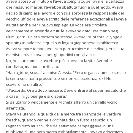
aveva acceso un mutuo e l’aveva comprato, per avere la certezza
che nessuno mai più l’avrebbe sbattuta fuori a quel modo. Aveva
deciso di cambiare lavoro e con sua sorpresa la responsabile del
vecchio ufficio le aveva scritto delle referenze eccezionali e l’aveva
aiutata anche per il nuovo impiego. La voce era circolata
velocemente in azienda e tutti le avevano dato una mano negli
ultimi giorni. Ed era tornata se stessa. Aveva i suoi corsi di yoga e
spinning in palestra e quello di lingua giapponese in biblioteca.
Aveva sempre tempo per il suo parrucchiere delle dive, per la sua
estetista miracolosa e per gli aperitivi con gli amici.
No, nessun uomo le avrebbe più sconvolto la vita. Avrebbe
condiviso, ma non sacrificato.
“Hai ragione, scusa” ammise Alessia. “Però organizziamo lo stesso
la cena settimana prossima, e se non va, pazienza, ok? Ne
scoveremo un altro.”
“D’accordo. Ora ti devo lasciare. Devo entrare al supermercato che
a casa il frigo piange e si dispera.”
Si salutarono velocemente e Michela afferrò un carrello vicino
all’entrata.
Stava valutando la qualità della merce tra i banchi delle verdure
fresche, quando venne avvicinata da un fusto assurdo, un
ragazzo tutto muscoli che da settimane campeggiava in una
pubblicità di una nota marca d’abbigliamento. L’aveva adocchiato