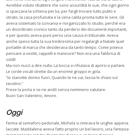
Avrebbe voluto ribattere che sono assurdità le sue, che ogni giorno
si spaccava la schiena per lui, per fargli trovare tutto pulito e
stirato, la casa profumata e la cena calda pronta tutte le sere. Gli
aveva sistemato la scrivania e riorganizzato lo studio, perché era
un disordinato cronico tanto da perdersi dei documenti importanti,
e per questo aveva pure perso una causa in tribunale. Aveva
anche speso tutta la sua tredicesima per regalargli a Natale quel
portatile di marca che desiderava da tanto tempo. Come poteva
pensare a vestiti, cappelli e manicure? Non era una fabbrica di
soldi!
Ma non riuscì a dire nulla. La bocca si rifiutava di aprirsi e parlare.
Le corde vocali strette da un enorme groppo in gola.
“Io stanotte dormo fuori. Quando te ne vai, lascia le chiavi sul
tavolino.”
Prese la porta e se ne andò senza nemmeno salutare.
Buon San Valentino, Amore.
Oggi
Ferma al semaforo pedonale, Michela si rimirava le unghie appena
laccate. Maddalena aveva fatto proprio un bel lavoro, una fantasia