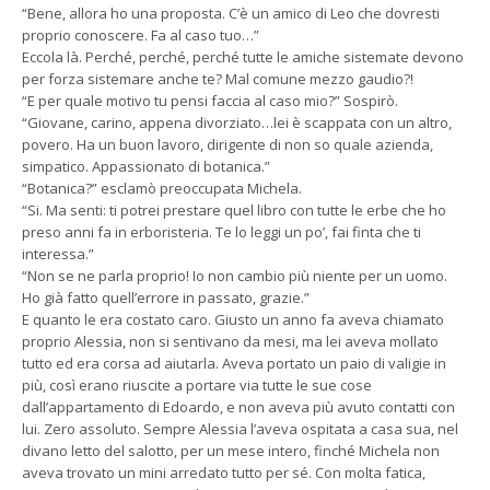
“Bene, allora ho una proposta. C’è un amico di Leo che dovresti
proprio conoscere. Fa al caso tuo…”
Eccola là. Perché, perché, perché tutte le amiche sistemate devono
per forza sistemare anche te? Mal comune mezzo gaudio?!
“E per quale motivo tu pensi faccia al caso mio?” Sospirò.
“Giovane, carino, appena divorziato…lei è scappata con un altro,
povero. Ha un buon lavoro, dirigente di non so quale azienda,
simpatico. Appassionato di botanica.”
“Botanica?” esclamò preoccupata Michela.
“Si. Ma senti: ti potrei prestare quel libro con tutte le erbe che ho
preso anni fa in erboristeria. Te lo leggi un po’, fai finta che ti
interessa.”
“Non se ne parla proprio! Io non cambio più niente per un uomo.
Ho già fatto quell’errore in passato, grazie.”
E quanto le era costato caro. Giusto un anno fa aveva chiamato
proprio Alessia, non si sentivano da mesi, ma lei aveva mollato
tutto ed era corsa ad aiutarla. Aveva portato un paio di valigie in
più, così erano riuscite a portare via tutte le sue cose
dall’appartamento di Edoardo, e non aveva più avuto contatti con
lui. Zero assoluto. Sempre Alessia l’aveva ospitata a casa sua, nel
divano letto del salotto, per un mese intero, finché Michela non
aveva trovato un mini arredato tutto per sé. Con molta fatica,