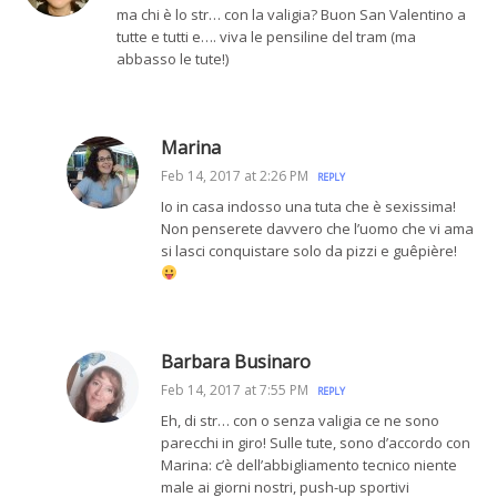
ma chi è lo str… con la valigia? Buon San Valentino a
tutte e tutti e…. viva le pensiline del tram (ma
abbasso le tute!)
Marina
Feb 14, 2017 at 2:26 PM
REPLY
Io in casa indosso una tuta che è sexissima!
Non penserete davvero che l’uomo che vi ama
si lasci conquistare solo da pizzi e guêpière!
Barbara Businaro
Feb 14, 2017 at 7:55 PM
REPLY
Eh, di str… con o senza valigia ce ne sono
parecchi in giro! Sulle tute, sono d’accordo con
Marina: c’è dell’abbigliamento tecnico niente
male ai giorni nostri, push-up sportivi