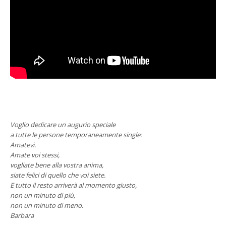
Voglio dedicare un augurio speciale
a tutte le persone temporaneamente single:
Amatevi.
Amate voi stessi,
vogliate bene alla vostra anima,
siate felici di quello che voi siete.
E tutto il resto arriverà al momento giusto,
non un minuto di più,
non un minuto di meno.
Barbara