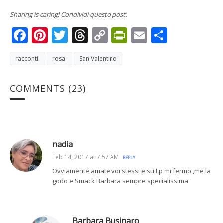
Sharing is caring! Condividi questo post:
Facebook
Pinterest
Twitter
Threads
Copy
PrintFriendly
Email
Condivi
Link
racconti
rosa
San Valentino
COMMENTS
(23)
nadia
Feb 14, 2017 at 7:57 AM
REPLY
Ovviamente amate voi stessi e su Lp mi fermo ,me la
godo e Smack Barbara sempre specialissima
Barbara Businaro