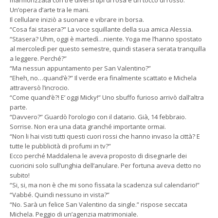
marmorizzata con tre diversi tipi di rosa e un tocco di rosso.
Un’opera d’arte tra le mani.
Il cellulare iniziò a suonare e vibrare in borsa.
“Cosa fai stasera?” La voce squillante della sua amica Alessia.
“Stasera? Uhm, oggi è martedì…niente. Yoga me l’hanno spostato
al mercoledì per questo semestre, quindi stasera serata tranquilla
a leggere. Perché?”
“Ma nessun appuntamento per San Valentino?”
“Eheh, no…quand’è?” Il verde era finalmente scattato e Michela
attraversò l’incrocio.
“Come quand’è?! E’ oggi Micky!” Uno sbuffo furioso arrivò dall’altra
parte.
“Davvero?” Guardò l’orologio con il datario. Già, 14 febbraio.
Sorrise. Non era una data granché importante ormai.
“Non li hai visti tutti questi cuori rossi che hanno invaso la città? E
tutte le pubblicità di profumi in tv?”
Ecco perché Maddalena le aveva proposto di disegnarle dei
cuoricini solo sull’unghia dell’anulare. Per fortuna aveva detto no
subito!
“Si, si, ma non è che mi sono fissata la scadenza sul calendario!”
“Vabbé. Quindi nessuno in vista?”
“No. Sarà un felice San Valentino da single.” rispose seccata
Michela. Peggio di un’agenzia matrimoniale.