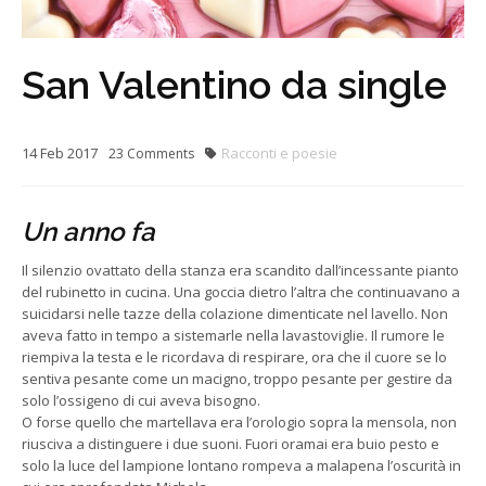
San Valentino da single
14
Feb
2017
Racconti e poesie
23
Comments
Un anno fa
Il silenzio ovattato della stanza era scandito dall’incessante pianto
del rubinetto in cucina. Una goccia dietro l’altra che continuavano a
suicidarsi nelle tazze della colazione dimenticate nel lavello. Non
aveva fatto in tempo a sistemarle nella lavastoviglie. Il rumore le
riempiva la testa e le ricordava di respirare, ora che il cuore se lo
sentiva pesante come un macigno, troppo pesante per gestire da
solo l’ossigeno di cui aveva bisogno.
O forse quello che martellava era l’orologio sopra la mensola, non
riusciva a distinguere i due suoni. Fuori oramai era buio pesto e
solo la luce del lampione lontano rompeva a malapena l’oscurità in