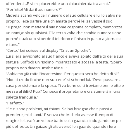
offenderti…E si, mi piacerebbe una chiacchierata tra amici.”
“Perfetto! Mi dai il tuo numero?”
Michela scandì veloce il numero del suo cellulare e lui lo salvò nel
proprio. Fece partire una chiamata perché lei salvasse il suo.
“Ti prego, non mettere il mio nome cognome completo, memorizza
un nomignolo qualsiasi. E’ la terza volta che cambio numerazione
perché qualcuno si perde il telefono e finisco in pasto a giornalisti
e fans.”
“Certo.” Lei scrisse sul display “Cristian 2picche”.
Lui si era avvicinato al suo fianco e aveva spiato dall’alto della sua
statura. Soffocò un risolino imbarazzato e scosse la testa. “Spero
proprio non diventi un’abitudine…”
“Abbiamo già rotto l’incantesimo. Per questa sera ho detto di sì!”
“Non ci credo finché non succede” si schermì lui. “Devo passare a
casa per sistemare la spesa. Ti va bene se ci troviamo per le otto e
mezza al BiBiQ Pub? Conosco il proprietario e ci sistemerà in una
saletta tranquilla.”
“Perfetto.”
“Se ci sono problemi, mi chiami. Se hai bisogno che ti passi a
prendere, mi chiami.” E senza che Michela avesse il tempo di
reagire, le lasciò un veloce bacio sulla guancia, indugiando un po’
più del lecito. Un guizzo gli attraversò lo sguardo quando i loro