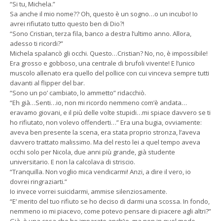
“Si tu, Michela.”
Sa anche il mio nome?? Oh, questo è un sogno…o un incubo! Io
avrei rifiutato tutto questo ben di Dio?!
“Sono Cristian, terza fila, banco a destra l’ultimo anno. Allora,
adesso ti ricordi?”
Michela spalancò gli occhi. Questo…Cristian? No, no, è impossibile!
Era grosso e gobboso, una centrale di brufoli vivente! E l’unico
muscolo allenato era quello del pollice con cui vinceva sempre tutti
davanti al flipper del bar.
“Sono un po’ cambiato, lo ammetto” ridacchiò.
“Eh già…Senti…io, non mi ricordo nemmeno com’è andata…
eravamo giovani, e il più delle volte stupidi…mi spiace davvero se ti
ho rifiutato, non volevo offenderti…” Era una bugia, ovviamente:
aveva ben presente la scena, era stata proprio stronza, l’aveva
davvero trattato malissimo. Ma del resto lei a quel tempo aveva
occhi solo per Nicola, due anni più grande, già studente
universitario. E non la calcolava di striscio.
“Tranquilla. Non voglio mica vendicarmi! Anzi, a dire il vero, io
dovrei ringraziarti.”
Io invece vorrei suicidarmi, ammise silenziosamente.
“E’ merito del tuo rifiuto se ho deciso di darmi una scossa. In fondo,
nemmeno io mi piacevo, come potevo pensare di piacere agli altri?”