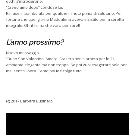
occhi s’incrociarono.
“Ci vediamo dopo” concluse lui.
Rimase imbambolata per qualche minuto prima di salutarlo. Per
fortuna che quel giorno Maddalena aveva insistito per la ceretta
integrale. Ohhhh, ma che vai a pensare!!
L’anno prossimo?
Nuovo messaggio.
“Buon San Valentino, Amore. Stasera tieniti pronta per le 21,
ambiente elegante ma non troppo. Se poi vuoi esagerare solo per
me, sentiti libera. Tanto poi io ti tolgo tutto…”
(c) 2017 Barbara Businaro