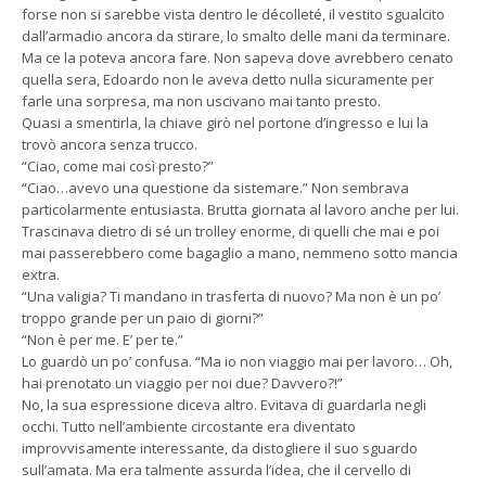
forse non si sarebbe vista dentro le décolleté, il vestito sgualcito
dall’armadio ancora da stirare, lo smalto delle mani da terminare.
Ma ce la poteva ancora fare. Non sapeva dove avrebbero cenato
quella sera, Edoardo non le aveva detto nulla sicuramente per
farle una sorpresa, ma non uscivano mai tanto presto.
Quasi a smentirla, la chiave girò nel portone d’ingresso e lui la
trovò ancora senza trucco.
“Ciao, come mai così presto?”
“Ciao…avevo una questione da sistemare.” Non sembrava
particolarmente entusiasta. Brutta giornata al lavoro anche per lui.
Trascinava dietro di sé un trolley enorme, di quelli che mai e poi
mai passerebbero come bagaglio a mano, nemmeno sotto mancia
extra.
“Una valigia? Ti mandano in trasferta di nuovo? Ma non è un po’
troppo grande per un paio di giorni?”
“Non è per me. E’ per te.”
Lo guardò un po’ confusa. “Ma io non viaggio mai per lavoro… Oh,
hai prenotato un viaggio per noi due? Davvero?!”
No, la sua espressione diceva altro. Evitava di guardarla negli
occhi. Tutto nell’ambiente circostante era diventato
improvvisamente interessante, da distogliere il suo sguardo
sull’amata. Ma era talmente assurda l’idea, che il cervello di