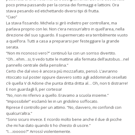
poco prima passando per la corsia dei formaggi e latticini. Ora
stava pesando ed etichettando diversi tipi di frutta.
“Ciao”
La stava fissando. Michela si girò indietro per controllare, ma
parlava proprio con lei. Non c’era nessun’altro in quell’area, nella
direzione del suo sguardo. Il supermercato era terribilmente vuoto
a quell’ora. Tutti a casa a prepararsi per festeggiare la grande
serata.
“Non mi riconosci vero?” continuò lui con un sorriso divertito.
“Oh…ehm…si, ti vedo tutte le mattine alla fermata dell’autobus…nel
pannello centrale della pensilina.”
Certo che dal vivo è ancora più mozzafiato, pensò. L’avranno
ritoccato sul poster oppure davvero sotto agli addominali cesellati
c’è quella V di Adone che punta dritta dritta al… Oh, non ti distrarre!
E non guardagli lì, per cortesia!
“No, non mi riferivo a quello. Eravamo a scuola insieme.”
“Impossibile!” esclamò lei in un gridolino soffocato.
Riprese il controllo per un attimo. “No, davvero, mi confondi con
qualcun’altra.”
“Sono sicuro invece. E ricordo molto bene anche il due di picche
che mi hai dato quando ti ho chiesto di uscire.”
“I….iooooo?” Arrossì violentemente.