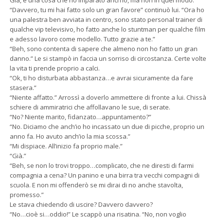
Già, è una cosa che ho imparato anch’io, ma non in quel modo.
“Davvero, tu mi hai fatto solo un gran favore” continuò lui. “Ora ho
una palestra ben avviata in centro, sono stato personal trainer di
qualche vip televisivo, ho fatto anche lo stuntman per qualche film
e adesso lavoro come modello. Tutto grazie a te.”
“Beh, sono contenta di sapere che almeno non ho fatto un gran
danno.” Le si stampò in faccia un sorriso di circostanza. Certe volte
la vita ti prende proprio a calci.
“Ok, ti ho disturbata abbastanza…e avrai sicuramente da fare
stasera.”
“Niente affatto.” Arrossì a doverlo ammettere di fronte a lui. Chissà
schiere di ammiratrici che affollavano le sue, di serate.
“No? Niente marito, fidanzato…appuntamento?”
“No. Diciamo che anch’io ho incassato un due di picche, proprio un
anno fa. Ho avuto anch’io la mia scossa.”
“Mi dispiace. All’inizio fa proprio male.”
“Già.”
“Beh, se non lo trovi troppo…complicato, che ne diresti di farmi
compagnia a cena? Un panino e una birra tra vecchi compagni di
scuola. E non mi offenderò se mi dirai di no anche stavolta,
promesso.”
Le stava chiedendo di uscire? Davvero davvero?
“No…cioè si…oddio!” Le scappò una risatina. “No, non voglio