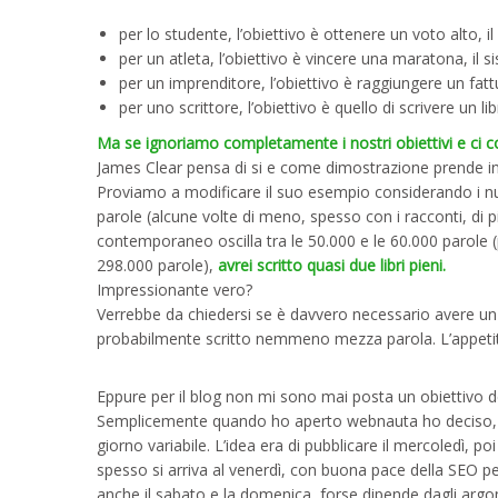
per lo studente, l’obiettivo è ottenere un voto alto, i
per un atleta, l’obiettivo è vincere una maratona, il
per un imprenditore, l’obiettivo è raggiungere un fatt
per uno scrittore, l’obiettivo è quello di scrivere un li
Ma se ignoriamo completamente i nostri obiettivi e ci 
James Clear pensa di si e come dimostrazione prende in
Proviamo a modificare il suo esempio considerando i num
parole (alcune volte di meno, spesso con i racconti, di
contemporaneo oscilla tra le 50.000 e le 60.000 parole 
298.000 parole),
avrei scritto quasi due libri pieni.
Impressionante vero?
Verrebbe da chiedersi se è davvero necessario avere un b
probabilmente scritto nemmeno mezza parola. L’appeti
Eppure per il blog non mi sono mai posta un obiettivo def
Semplicemente quando ho aperto webnauta ho deciso, all’
giorno variabile. L’idea era di pubblicare il mercoledì, 
spesso si arriva al venerdì, con buona pace della SEO per
anche il sabato e la domenica, forse dipende dagli argo