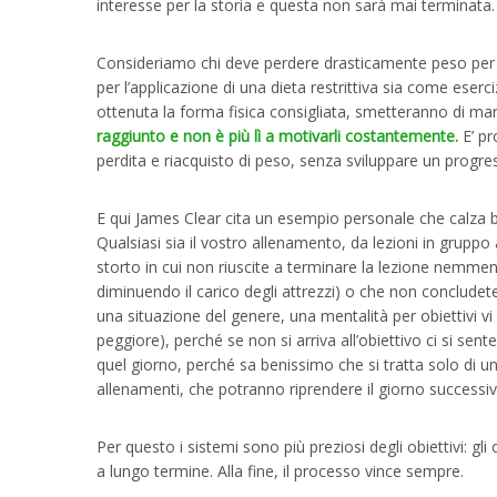
interesse per la storia e questa non sarà mai terminata.
Consideriamo chi deve perdere drasticamente peso per m
per l’applicazione di una dieta restrittiva sia come eser
ottenuta la forma fisica consigliata, smetteranno di man
raggiunto e non è più lì a motivarli costantemente.
E’ pr
perdita e riacquisto di peso, senza sviluppare un progre
E qui James Clear cita un esempio personale che calza ben
Qualsiasi sia il vostro allenamento, da lezioni in gruppo 
storto in cui non riuscite a terminare la lezione nemme
diminuendo il carico degli attrezzi) o che non concludete
una situazione del genere, una mentalità per obiettivi 
peggiore), perché se non si arriva all’obiettivo ci si sent
quel giorno, perché sa benissimo che si tratta solo di un
allenamenti, che potranno riprendere il giorno successivo
Per questo i sistemi sono più preziosi degli obiettivi: gli
a lungo termine. Alla fine, il processo vince sempre.