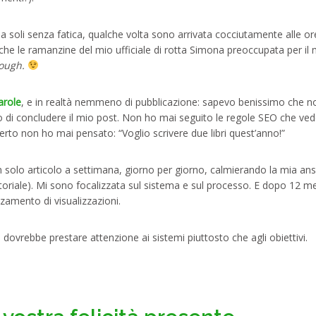
da soli senza fatica, qualche volta sono arrivata cocciutamente alle or
 che le ramanzine del mio ufficiale di rotta Simona preoccupata per il 
nough.
arole
, e in realtà nemmeno di pubblicazione: sapevo benissimo che n
 di concludere il mio post. Non ho mai seguito le regole SEO che ve
to non ho mai pensato: “Voglio scrivere due libri quest’anno!”
 solo articolo a settimana, giorno per giorno, calmierando la mia ans
toriale). Mi sono focalizzata sul sistema e sul processo. E dopo 12 mes
zamento di visualizzazioni.
i dovrebbe prestare attenzione ai sistemi piuttosto che agli obiettivi.