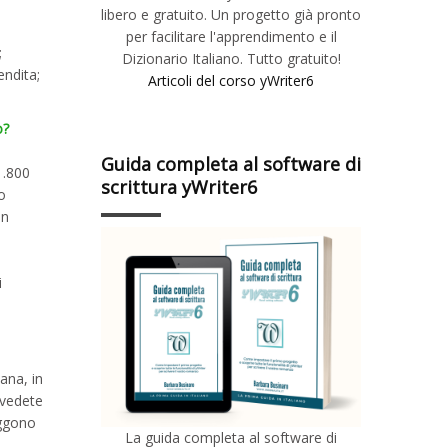
libero e gratuito. Un progetto già pronto
per facilitare l'apprendimento e il
;
Dizionario Italiano. Tutto gratuito!
endita;
Articoli del corso yWriter6
o?
Guida completa al software di
1.800
scrittura yWriter6
o
on
i
ana, in
 vedete
eggono
La guida completa al software di