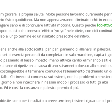
igliorare la propria salute. Molte persone lavorano duramente per m
cizio fisico quotidiano. Ma non appena avranno eliminato i chili in ecce
giare sano e di continuare l’attività motoria. Questo perché
l’obiettiv
oprio questo che innesca l’effetto “yo-yo” nelle diete, con cicli continui
sso a lungo termine ed un risultato pressoché definitivo.
e anche alla sottoscritta, pari pari: parliamo di allenarsi in palestra.
a set di esercizi personali da completare in sala macchine, capita il gi
no passando al basso impatto (meno attività cardio eliminando salti e
 la serie di ripetizioni a causa di uno stiramento dovuto alla stanchezz
vi costringerebbe a terminare comunque l’allenamento (rischiando un 
e falliti. Chi invece si concentra sui sistemi, non ha problemi a smetter
 giorno e non intaccherà in nessun modo il processo di tutti gli altri
. Ed è così: la costanza in palestra premia di più.
 obiettivi sono per il risultato a breve termine; i sistemi riguardano il p