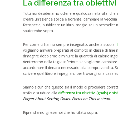
La differenza tra obiettivi
Tutti noi desideriamo ottenere qualcosa nella vita, che si
creare un’azienda solida e fiorente, cambiare la vecchia
fattispecie, pubblicare un libro, meglio se un bestseller
sputerebbe sopra.
Per come ci hanno sempre insegnato, anche a scuola,
vogliamo arrivare preparati al compito in classe di fine
dimagrire dobbiamo diminuire la quantità di calorie ing
rientreremo nella taglia inferiore; se vogliamo cambiar
accantonare il denaro necessario alla compravendita. Se 
scrivere quel libro e impegnarci per trovargli una casa ed
Siamo sicuri che questo sia il modo di procedere corr
trofei e si riduce alla
differenza tra obiettivi (goals) e si
Forget About Setting Goals. Focus on This Instead.
Riprendiamo gli esempi che ho citato sopra: