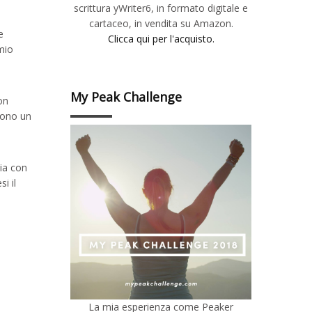
scrittura yWriter6, in formato digitale e
cartaceo, in vendita su Amazon.
e
Clicca qui per l'acquisto.
mio
My Peak Challenge
on
dono un
ia con
i il
La mia esperienza come Peaker