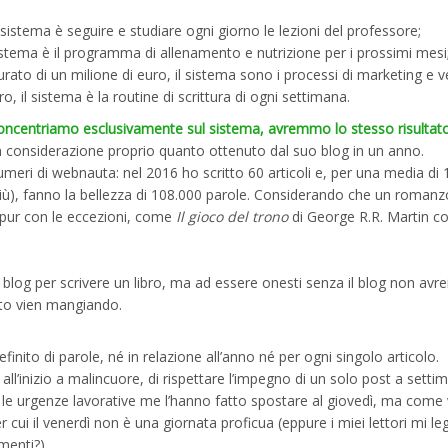
l sistema è seguire e studiare ogni giorno le lezioni del professore;
 sistema è il programma di allenamento e nutrizione per i prossimi mesi
urato di un milione di euro, il sistema sono i processi di marketing e v
bro, il sistema è la routine di scrittura di ogni settimana.
concentriamo esclusivamente sul sistema, avremmo lo stesso risultat
 considerazione proprio quanto ottenuto dal suo blog in un anno.
eri di webnauta: nel 2016 ho scritto 60 articoli e, per una media di 
 più), fanno la bellezza di 108.000 parole. Considerando che un romanz
(pur con le eccezioni, come
Il gioco del trono
di George R.R. Martin c
log per scrivere un libro, ma ad essere onesti senza il blog non avre
to vien mangiando.
inito di parole, né in relazione all’anno né per ogni singolo articolo.
inizio a malincuore, di rispettare l’impegno di un solo post a settim
poi le urgenze lavorative me l’hanno fatto spostare al giovedì, ma come
 cui il venerdì non è una giornata proficua (eppure i miei lettori mi l
menti?).