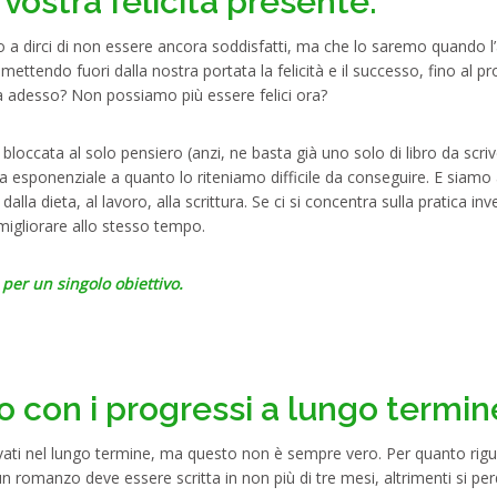
a vostra felicità presente.
 a dirci di non essere ancora soddisfatti, ma che lo saremo quando 
ettendo fuori dalla nostra portata la felicità e il successo, fino al p
a adesso? Non possiamo più essere felici ora?
i bloccata al solo pensiero (anzi, ne basta già uno solo di libro da scriv
ra esponenziale a quanto lo riteniamo difficile da conseguire. E siamo 
 dalla dieta, al lavoro, alla scrittura. Se ci si concentra sulla pratica in
migliorare allo stesso tempo.
per un singolo obiettivo.
no con i progressi a lungo termin
ivati ​​nel lungo termine, ma questo non è sempre vero. Per quanto rigu
n romanzo deve essere scritta in non più di tre mesi, altrimenti si pe