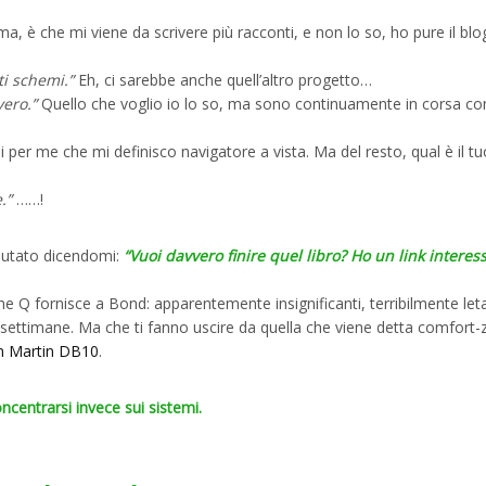
, è che mi viene da scrivere più racconti, e non lo so, ho pure il blo
ti schemi.”
Eh, ci sarebbe anche quell’altro progetto…
vero.”
Quello che voglio io lo so, ma sono continuamente in corsa co
 per me che mi definisco navigatore a vista. Ma del resto, qual è il t
.”
……!
alutato dicendomi:
“Vuoi davvero finire quel libro? Ho un link interes
he Q fornisce a Bond: apparentemente insignificanti, terribilmente letal
ettimane. Ma che ti fanno uscire da quella che viene detta comfort-
n Martin DB10
.
oncentrarsi invece sui sistemi.