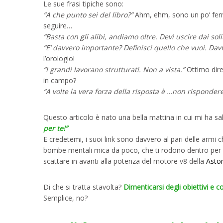
Le sue frasi tipiche sono:
“A che punto sei del libro?”
Ahm, ehm, sono un po’ ferma
seguire…
“Basta con gli alibi, andiamo oltre. Devi uscire dai soli
“E’ davvero importante? Definisci quello che vuoi. Dav
l’orologio!
“I grandi lavorano strutturati. Non a vista.”
Ottimo direi
in campo?
“A volte la vera forza della risposta è …non rispondere
Questo articolo è nato una bella mattina in cui mi ha s
per te!”
E credetemi, i suoi link sono davvero al pari delle armi c
bombe mentali mica da poco, che ti rodono dentro per s
scattare in avanti alla potenza del motore v8 della
Asto
Di che si tratta stavolta?
Dimenticarsi degli obiettivi e c
Semplice, no?