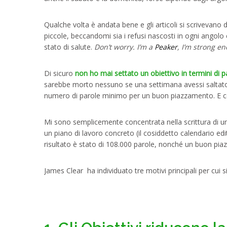
Qualche volta è andata bene e gli articoli si scrivevano 
piccole, beccandomi sia i refusi nascosti in ogni angolo
stato di salute.
Don’t worry. I’m a
Peaker
, I’m strong e
Di sicuro
non ho mai settato un obiettivo in termini di p
sarebbe morto nessuno se una settimana avessi saltato
numero di parole minimo per un buon piazzamento. E cer
Mi sono semplicemente concentrata nella scrittura di un
un piano di lavoro concreto (il cosiddetto calendario edi
risultato è stato di 108.000 parole, nonché un buon piaz
James Clear ha individuato tre motivi principali per cui s