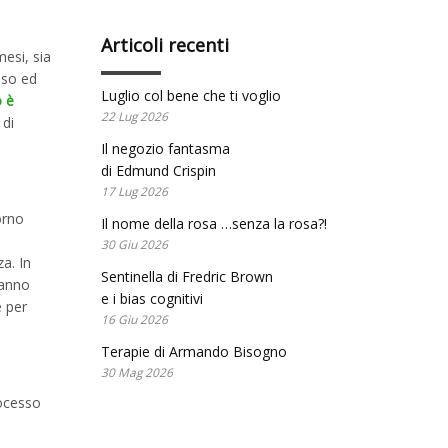
Articoli recenti
esi, sia
sso ed
Luglio col bene che ti voglio
o è
22 Lug 2026
 di
Il negozio fantasma
di Edmund Crispin
17 Lug 2026
orno
Il nome della rosa …senza la rosa?!
30 Giu 2026
a. In
Sentinella di Fredric Brown
danno
e i bias cognitivi
e per
16 Giu 2026
Terapie di Armando Bisogno
30 Mag 2026
rocesso