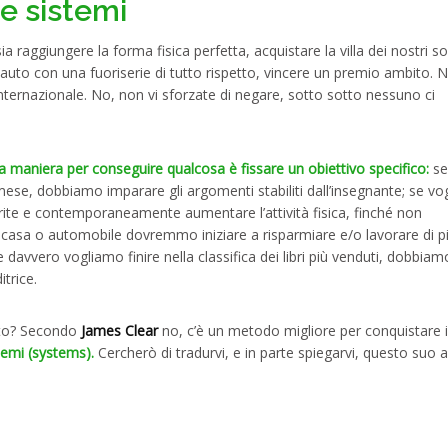
 e sistemi
a raggiungere la forma fisica perfetta, acquistare la villa dei nostri so
 auto con una fuoriserie di tutto rispetto, vincere un premio ambito. N
 internazionale. No, non vi sforzate di negare, sotto sotto nessuno ci
la maniera per conseguire qualcosa è fissare un obiettivo specifico
:
se
 mese, dobbiamo imparare gli argomenti stabiliti dall’insegnante; se v
erite e contemporaneamente aumentare l’attività fisica, finché non
e casa o automobile dovremmo iniziare a risparmiare e/o lavorare di p
davvero vogliamo finire nella classifica dei libri più venduti, dobbiam
itrice.
etto? Secondo
James Clear
no, c’è un metodo migliore per conquistare i
stemi (systems).
Cercherò di tradurvi, e in parte spiegarvi, questo suo a