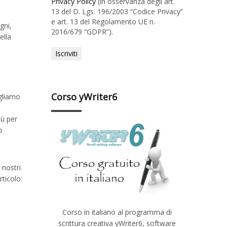
Privacy Policy
(in osservanza degli art.
13 del D. Lgs. 196/2003 “Codice Privacy”
e art. 13 del Regolamento UE n.
gni,
2016/679 “GDPR”).
ella
Corso yWriter6
ogliamo
iù per
o
 nostri
rticolo:
Corso in italiano al programma di
scrittura creativa yWriter6, software