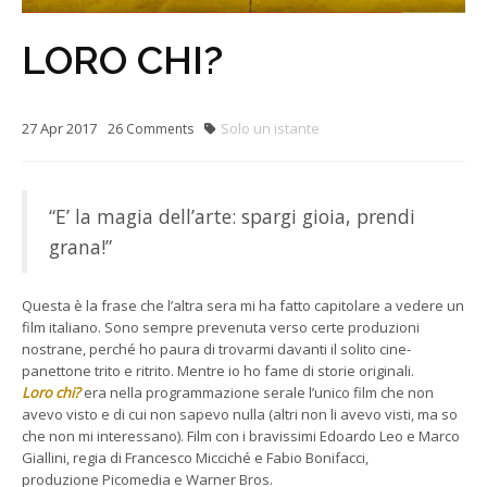
LORO CHI?
27
Apr
2017
Solo un istante
26
Comments
“E’ la magia dell’arte: spargi gioia, prendi
grana!”
Questa è la frase che l’altra sera mi ha fatto capitolare a vedere un
film italiano. Sono sempre prevenuta verso certe produzioni
nostrane, perché ho paura di trovarmi davanti il solito cine-
panettone trito e ritrito. Mentre io ho fame di storie originali.
Loro chi?
era nella programmazione serale l’unico film che non
avevo visto e di cui non sapevo nulla (altri non li avevo visti, ma so
che non mi interessano). Film con i bravissimi Edoardo Leo e Marco
Giallini, regia di Francesco Micciché e Fabio Bonifacci,
produzione Picomedia e Warner Bros.