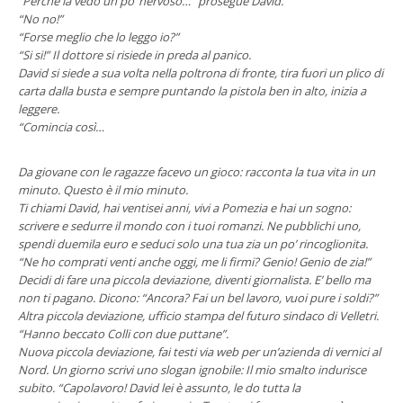
“Perché la vedo un po’ nervoso…” prosegue David.
“No no!”
“Forse meglio che lo leggo io?”
“Si si!” Il dottore si risiede in preda al panico.
David si siede a sua volta nella poltrona di fronte, tira fuori un plico di
carta dalla busta e sempre puntando la pistola ben in alto, inizia a
leggere.
“Comincia così…
Da giovane con le ragazze facevo un gioco: racconta la tua vita in un
minuto. Questo è il mio minuto.
Ti chiami David, hai ventisei anni, vivi a Pomezia e hai un sogno:
scrivere e sedurre il mondo con i tuoi romanzi. Ne pubblichi uno,
spendi duemila euro e seduci solo una tua zia un po’ rincoglionita.
“Ne ho comprati venti anche oggi, me li firmi? Genio! Genio de zia!”
Decidi di fare una piccola deviazione, diventi giornalista. E’ bello ma
non ti pagano. Dicono: “Ancora? Fai un bel lavoro, vuoi pure i soldi?”
Altra piccola deviazione, ufficio stampa del futuro sindaco di Velletri.
“Hanno beccato Colli con due puttane”.
Nuova piccola deviazione, fai testi via web per un’azienda di vernici al
Nord. Un giorno scrivi uno slogan ignobile: Il mio smalto indurisce
subito. “Capolavoro! David lei è assunto, le do tutta la