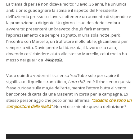
La trama di per sé non diceva molto: “David, 36 anni, ha un’unica
ambizione: guadagnare la stima e il rispetto del Presidente
dell’azienda presso cui lavora, ottenere un aumento di stipendio e
la promozione a dirigente. Un giorno il suo desiderio sembra
avverarsi: presenterà un brevetto che gli farà meritare
l’apprezzamento da sempre sognato. In una sola notte, però,
l’incontro con Marcello, un truffatore molto abile, gli cambierà per
sempre la vita. David perde la fidanzata, il lavoro e la casa,
dovendo così chiedere aiuto allo stesso Marcello, colui che lo ha
messo nei guai.” da
Wikipedia
.
Vado quindi a vedermi il trailer su YouTube solo per capire il
significato di quello strano titolo,
Loro chi?
, ed è lì che sento questa
frase curiosa sulla magia dell’arte, mentre l’attore butta al vento
banconote di carta da una Maserati in corsa per la campagna. Lo
stesso personaggio che poco prima afferma:
“Diciamo che sono un
compositore della realtà”.
Non vi dice niente questa definizione?