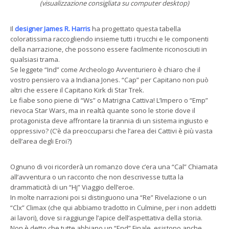
(visualizzazione consigliata su computer desktop)
Il
designer James R. Harris
ha progettato questa tabella
coloratissima raccogliendo insieme tutti i trucchi e le componenti
della narrazione, che possono essere facilmente riconosciuti in
qualsiasi trama.
Se leggete “Ind” come Archeologo Avventuriero è chiaro che il
vostro pensiero va a Indiana Jones. “Cap” per Capitano non può
altri che essere il Capitano Kirk di Star Trek.
Le fiabe sono piene di “Ws” o Matrigna Cattiva! L’Impero o “Emp”
rievoca Star Wars, ma in realtà quante sono le storie dove il
protagonista deve affrontare la tirannia di un sistema ingiusto e
oppressivo? (C’è da preoccuparsi che l’area dei Cattivi è più vasta
dell’area degli Eroi?)
Ognuno di voi ricorderà un romanzo dove c’era una “Cal” Chiamata
all’avventura o un racconto che non descrivesse tutta la
drammaticità di un “Hj” Viaggio dell’eroe.
In molte narrazioni poi si distinguono una “Re” Rivelazione o un
“Clx” Climax (che qui abbiamo tradotto in Culmine, per i non addetti
ai lavori), dove si raggiunge l’apice dell’aspettativa della storia.
Non è detto che tutte abbiano un “End” Finale, esistono anche