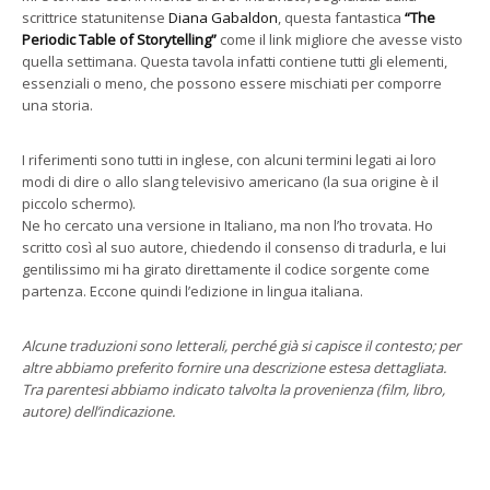
scrittrice statunitense
Diana Gabaldon
, questa fantastica
“The
Periodic Table of Storytelling”
come il link migliore che avesse visto
quella settimana. Questa tavola infatti contiene tutti gli elementi,
essenziali o meno, che possono essere mischiati per comporre
una storia.
I riferimenti sono tutti in inglese, con alcuni termini legati ai loro
modi di dire o allo slang televisivo americano (la sua origine è il
piccolo schermo).
Ne ho cercato una versione in Italiano, ma non l’ho trovata. Ho
scritto così al suo autore, chiedendo il consenso di tradurla, e lui
gentilissimo mi ha girato direttamente il codice sorgente come
partenza. Eccone quindi l’edizione in lingua italiana.
Alcune traduzioni sono letterali, perché già si capisce il contesto; per
altre abbiamo preferito fornire una descrizione estesa dettagliata.
Tra parentesi abbiamo indicato talvolta la provenienza (film, libro,
autore) dell’indicazione.