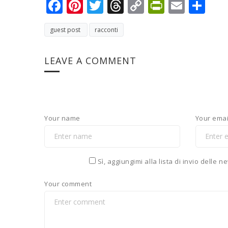
Facebook
Pinterest
Twitter
Threads
Copy
PrintFri
Email
Co
Link
guest post
racconti
LEAVE A COMMENT
Your name
Your emai
Sì, aggiungimi alla lista di invio delle 
Your comment