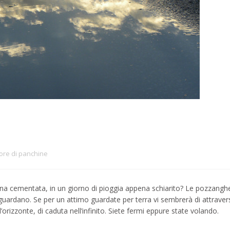
tore di panchine
na cementata, in un giorno di pioggia appena schiarito? Le pozzangh
i guardano. Se per un attimo guardate per terra vi sembrerà di attravers
orizzonte, di caduta nell’infinito. Siete fermi eppure state volando.