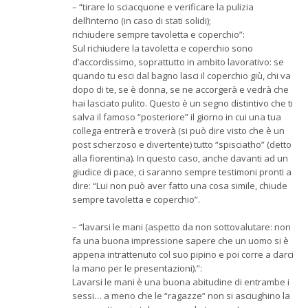
– “tirare lo sciacquone e verificare la pulizia
dell’interno (in caso di stati solidi);
richiudere sempre tavoletta e coperchio”:
Sul richiudere la tavoletta e coperchio sono
d’accordissimo, soprattutto in ambito lavorativo: se
quando tu esci dal bagno lasci il coperchio giù, chi va
dopo di te, se è donna, se ne accorgerà e vedrà che
hai lasciato pulito. Questo è un segno distintivo che ti
salva il famoso “posteriore” il giorno in cui una tua
collega entrerà e troverà (si può dire visto che è un
post scherzoso e divertente) tutto “spisciatho” (detto
alla fiorentina). In questo caso, anche davanti ad un
giudice di pace, ci saranno sempre testimoni pronti a
dire: “Lui non può aver fatto una cosa simile, chiude
sempre tavoletta e coperchio”.
– “lavarsi le mani (aspetto da non sottovalutare: non
fa una buona impressione sapere che un uomo si è
appena intrattenuto col suo pipino e poi corre a darci
la mano per le presentazioni).”:
Lavarsi le mani è una buona abitudine di entrambe i
sessi… a meno che le “ragazze” non si asciughino la