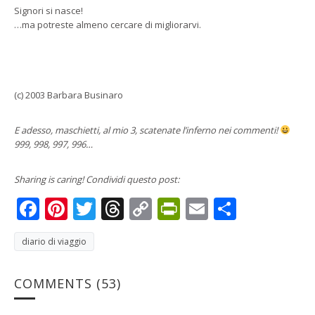
Signori si nasce!
…ma potreste almeno cercare di migliorarvi.
(c) 2003 Barbara Businaro
E adesso, maschietti, al mio 3, scatenate l’inferno nei commenti!
999, 998, 997, 996…
Sharing is caring! Condividi questo post:
Facebook
Pinterest
Twitter
Threads
Copy
PrintFriendly
Email
Condivi
Link
diario di viaggio
COMMENTS
(53)