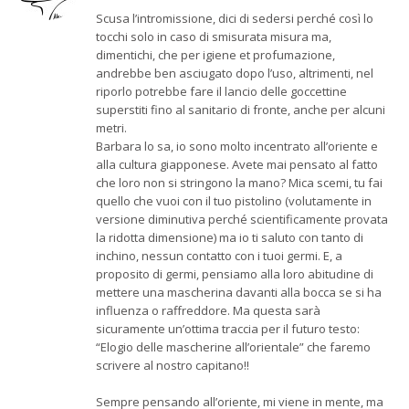
Scusa l’intromissione, dici di sedersi perché così lo
tocchi solo in caso di smisurata misura ma,
dimentichi, che per igiene et profumazione,
andrebbe ben asciugato dopo l’uso, altrimenti, nel
riporlo potrebbe fare il lancio delle goccettine
superstiti fino al sanitario di fronte, anche per alcuni
metri.
Barbara lo sa, io sono molto incentrato all’oriente e
alla cultura giapponese. Avete mai pensato al fatto
che loro non si stringono la mano? Mica scemi, tu fai
quello che vuoi con il tuo pistolino (volutamente in
versione diminutiva perché scientificamente provata
la ridotta dimensione) ma io ti saluto con tanto di
inchino, nessun contatto con i tuoi germi. E, a
proposito di germi, pensiamo alla loro abitudine di
mettere una mascherina davanti alla bocca se si ha
influenza o raffreddore. Ma questa sarà
sicuramente un’ottima traccia per il futuro testo:
“Elogio delle mascherine all’orientale” che faremo
scrivere al nostro capitano!!
Sempre pensando all’oriente, mi viene in mente, ma