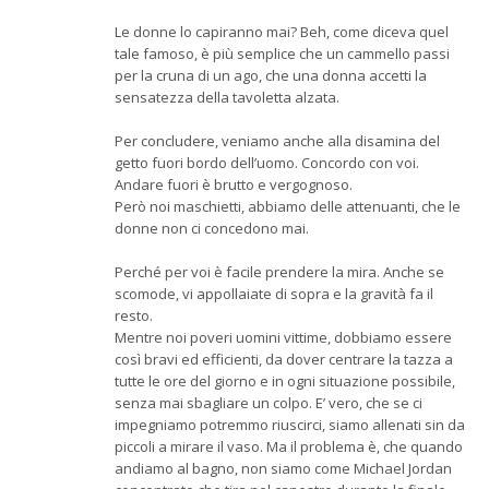
Le donne lo capiranno mai? Beh, come diceva quel
tale famoso, è più semplice che un cammello passi
per la cruna di un ago, che una donna accetti la
sensatezza della tavoletta alzata.
Per concludere, veniamo anche alla disamina del
getto fuori bordo dell’uomo. Concordo con voi.
Andare fuori è brutto e vergognoso.
Però noi maschietti, abbiamo delle attenuanti, che le
donne non ci concedono mai.
Perché per voi è facile prendere la mira. Anche se
scomode, vi appollaiate di sopra e la gravità fa il
resto.
Mentre noi poveri uomini vittime, dobbiamo essere
così bravi ed efficienti, da dover centrare la tazza a
tutte le ore del giorno e in ogni situazione possibile,
senza mai sbagliare un colpo. E’ vero, che se ci
impegniamo potremmo riuscirci, siamo allenati sin da
piccoli a mirare il vaso. Ma il problema è, che quando
andiamo al bagno, non siamo come Michael Jordan