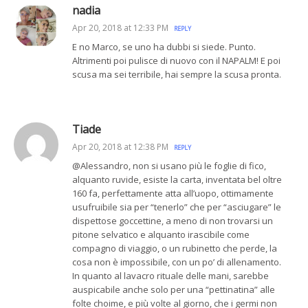
nadia
Apr 20, 2018 at 12:33 PM
REPLY
E no Marco, se uno ha dubbi si siede. Punto.
Altrimenti poi pulisce di nuovo con il NAPALM! E poi
scusa ma sei terribile, hai sempre la scusa pronta.
Tiade
Apr 20, 2018 at 12:38 PM
REPLY
@Alessandro, non si usano più le foglie di fico,
alquanto ruvide, esiste la carta, inventata bel oltre
160 fa, perfettamente atta all’uopo, ottimamente
usufruibile sia per “tenerlo” che per “asciugare” le
dispettose goccettine, a meno di non trovarsi un
pitone selvatico e alquanto irascibile come
compagno di viaggio, o un rubinetto che perde, la
cosa non è impossibile, con un po’ di allenamento.
In quanto al lavacro rituale delle mani, sarebbe
auspicabile anche solo per una “pettinatina” alle
folte choime, e più volte al giorno, che i germi non