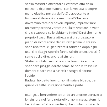
sesso maschile affrontare il catartico atto della
minzione di primo mattino, con la vescica (sempre
meno elastica per via dell’età) traboccante e
l’immancabile erezione mattutina? Che cosa
dovremmo fare noi poveri imputati, improvvisare
un’estemporanea verticale sulla tazza tutte le volte
che ci scappa e ce lo abbiamo in tiro? Direi che non è
proprio il caso. Basta attrezzarsi di spruzzatore
pieno di alcool etilico denaturato (come io stesso
sono uso fare) e igienizzare il sanitario dopo ogni
uso, che i bagni sporchi fanno schifo a tutti, checché
se ne voglia dire, anche ai signori.
Sfatiamo il falso mito che vuole l’uomo intento a
spandere pioggie dorate come se non vi fosse un
domani e dare vita a ruscelli e stagni di “orino”
liquido.
Badate: ho detto l’uomo, non il maiale bipede; per
quello va fatto un ragionamento a parte.
Ritengo, a ben vedere (e rendo un enorme servizio a
lor signore nel farlo notare! No, non ringraziatemi, lo
faccio ben più che volentieri), che lo sforzo fisico da