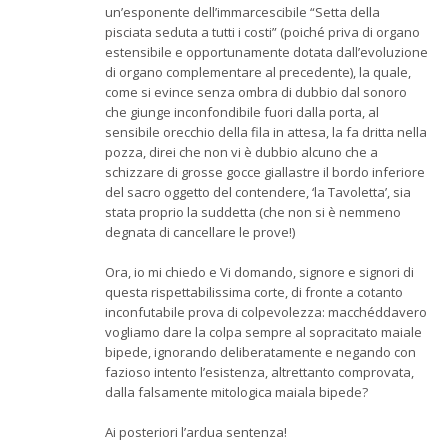
un’esponente dell’immarcescibile “Setta della
pisciata seduta a tutti i costi” (poiché priva di organo
estensibile e opportunamente dotata dall’evoluzione
di organo complementare al precedente), la quale,
come si evince senza ombra di dubbio dal sonoro
che giunge inconfondibile fuori dalla porta, al
sensibile orecchio della fila in attesa, la fa dritta nella
pozza, direi che non vi è dubbio alcuno che a
schizzare di grosse gocce giallastre il bordo inferiore
del sacro oggetto del contendere, ‘la Tavoletta’, sia
stata proprio la suddetta (che non si è nemmeno
degnata di cancellare le prove!)
Ora, io mi chiedo e Vi domando, signore e signori di
questa rispettabilissima corte, di fronte a cotanto
inconfutabile prova di colpevolezza: macchéddavero
vogliamo dare la colpa sempre al sopracitato maiale
bipede, ignorando deliberatamente e negando con
fazioso intento l’esistenza, altrettanto comprovata,
dalla falsamente mitologica maiala bipede?
Ai posteriori l’ardua sentenza!