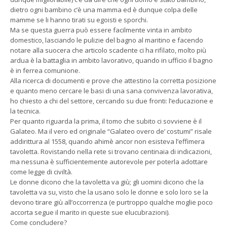
dietro ogni bambino c’è una mamma ed è dunque colpa delle
mamme se li hanno tirati su egoisti e sporchi.
Ma se questa guerra può essere facilmente vinta in ambito
domestico, lasciando le pulizie del bagno al maritino e facendo
notare alla suocera che articolo scadente ci ha rifilato, molto più
ardua è la battaglia in ambito lavorativo, quando in ufficio il bagno
è in ferrea comunione.
Alla ricerca di documenti e prove che attestino la corretta posizione
e quanto meno cercare le basi di una sana convivenza lavorativa,
ho chiesto a chi del settore, cercando su due fronti: l’educazione e
la tecnica.
Per quanto riguarda la prima, il tomo che subito ci sovviene è il
Galateo. Ma il vero ed originale “Galateo overo de’ costumi” risale
addirittura al 1558, quando ahimè ancor non esisteva l’effimera
tavoletta. Rovistando nella rete si trovano centinaia di indicazioni,
ma nessuna è sufficientemente autorevole per poterla adottare
come legge di civiltà.
Le donne dicono che la tavoletta va giù; gli uomini dicono che la
tavoletta va su, visto che la usano solo le donne e solo loro se la
devono tirare giù all’occorrenza (e purtroppo qualche moglie poco
accorta segue il marito in queste sue elucubrazioni).
Come concludere?