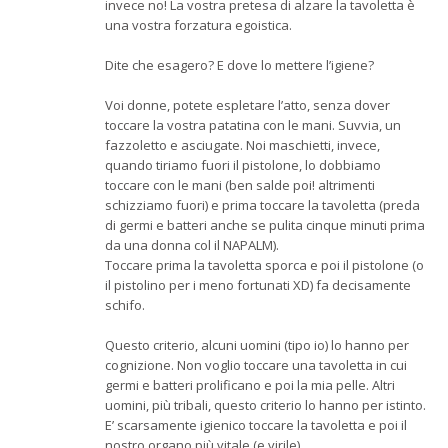
invece no! La vostra pretesa di alzare la tavoletta è
una vostra forzatura egoistica.
Dite che esagero? E dove lo mettere l’igiene?
Voi donne, potete espletare l’atto, senza dover
toccare la vostra patatina con le mani. Suvvia, un
fazzoletto e asciugate. Noi maschietti, invece,
quando tiriamo fuori il pistolone, lo dobbiamo
toccare con le mani (ben salde poi! altrimenti
schizziamo fuori) e prima toccare la tavoletta (preda
di germi e batteri anche se pulita cinque minuti prima
da una donna col il NAPALM).
Toccare prima la tavoletta sporca e poi il pistolone (o
il pistolino per i meno fortunati XD) fa decisamente
schifo.
Questo criterio, alcuni uomini (tipo io) lo hanno per
cognizione. Non voglio toccare una tavoletta in cui
germi e batteri prolificano e poi la mia pelle. Altri
uomini, più tribali, questo criterio lo hanno per istinto.
E’ scarsamente igienico toccare la tavoletta e poi il
nostro organo più vitale (e virile).