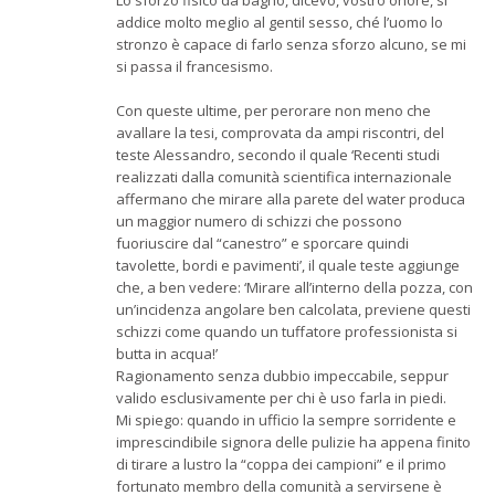
addice molto meglio al gentil sesso, ché l’uomo lo
stronzo è capace di farlo senza sforzo alcuno, se mi
si passa il francesismo.
Con queste ultime, per perorare non meno che
avallare la tesi, comprovata da ampi riscontri, del
teste Alessandro, secondo il quale ‘Recenti studi
realizzati dalla comunità scientifica internazionale
affermano che mirare alla parete del water produca
un maggior numero di schizzi che possono
fuoriuscire dal “canestro” e sporcare quindi
tavolette, bordi e pavimenti’, il quale teste aggiunge
che, a ben vedere: ‘Mirare all’interno della pozza, con
un’incidenza angolare ben calcolata, previene questi
schizzi come quando un tuffatore professionista si
butta in acqua!’
Ragionamento senza dubbio impeccabile, seppur
valido esclusivamente per chi è uso farla in piedi.
Mi spiego: quando in ufficio la sempre sorridente e
imprescindibile signora delle pulizie ha appena finito
di tirare a lustro la “coppa dei campioni” e il primo
fortunato membro della comunità a servirsene è