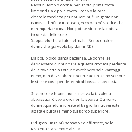
Nessun uomo o donna, per istinto, prima tocca
l’immondizia e poi si tocca il coso o la cosa.
Alzare la tavoletta per noi uomini, è un gesto non
istintivo, di rifiuto inconscio, ecco perché voi dite che
non impariamo mai. Non potete vincere la natura
inconscia delle cose.
Sappiatelo che ci fate del male! (Sento qualche
donna che già vuole lapidarmi! XD)
Ma poi, io dico, santa pazienza. Le donne, se
decidessero di rinunciare a questa crociata perdente
della tavoletta alzata, ne avrebbero solo vantaggi.
Primo, non dovrebbero ripetere ad un uomo sempre
le stesse cose per decenni: abbassa la tavoletta.
Secondo, se l’uomo non si ritrova la tavoletta
abbassata, è ovvio che non la sporca. Quindi voi
donne, quando andreste al bagno, la ritrovereste
alzata e pulita (almeno sul bordo superiore).
E’ di gran lunga più sensato ed efficiente, se la
tavoletta sta sempre alzata.