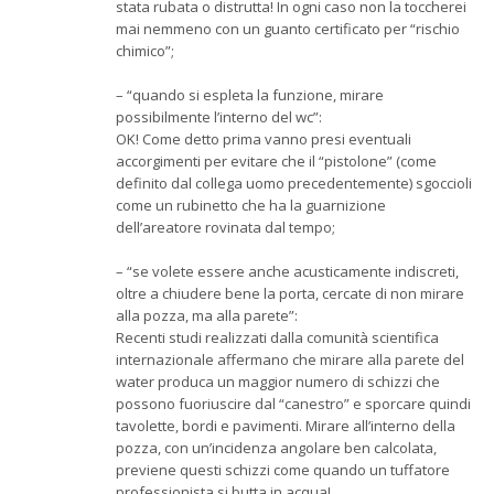
stata rubata o distrutta! In ogni caso non la toccherei
mai nemmeno con un guanto certificato per “rischio
chimico”;
– “quando si espleta la funzione, mirare
possibilmente l’interno del wc”:
OK! Come detto prima vanno presi eventuali
accorgimenti per evitare che il “pistolone” (come
definito dal collega uomo precedentemente) sgoccioli
come un rubinetto che ha la guarnizione
dell’areatore rovinata dal tempo;
– “se volete essere anche acusticamente indiscreti,
oltre a chiudere bene la porta, cercate di non mirare
alla pozza, ma alla parete”:
Recenti studi realizzati dalla comunità scientifica
internazionale affermano che mirare alla parete del
water produca un maggior numero di schizzi che
possono fuoriuscire dal “canestro” e sporcare quindi
tavolette, bordi e pavimenti. Mirare all’interno della
pozza, con un’incidenza angolare ben calcolata,
previene questi schizzi come quando un tuffatore
professionista si butta in acqua!