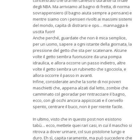
concentrato che tira nel canestro durante la finale
degli NBA. Ma arriviamo al bagno di fretta, di norma
sovrappensiero (il bagno aiuta sempre a pensare) e
mentre siamo con i pensieri rivolti ai massimi sistemi
del mondo, capita di distrarsi e ops… mannaggia è
uscita fuori!
Anche perché, guardate che non è mica semplice,
per un uomo, sapere a ogni istante della giornata, la
pressione del getto che sta per scatenare. Alcune
volte il getto sembra fuoriuscire da una pompa
idraulica, e allora occorre un passo indietro, altre
volte il getto sembra un rubinetto che sgocciola, e
allora occorre il passo in avanti.
Infine, considerate anche la sorte di noi poveri
maschietti che, appena alzati dal letto, zombie che
camminato col georadar per rintracciare il bagno,
ecco, con gli occhi ancora appiccicati e il cervello
spento, centrare il buco, non è per niente facile.
In ultimo, visto che in questo post non esistono
tabù… ecco, mettete quei rari casi, in cui il maschio si
ritrova a dover urinare, col suo pistolone lungo e
duro. Eh sì, capita raramente, ma può succedere che