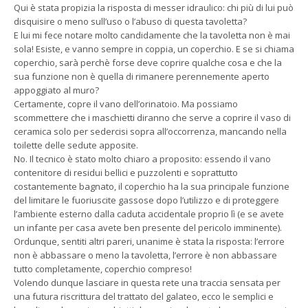
Qui è stata propizia la risposta di messer idraulico: chi più di lui può
disquisire o meno sull’uso o l’abuso di questa tavoletta?
E lui mi fece notare molto candidamente che la tavoletta non è mai
sola! Esiste, e vanno sempre in coppia, un coperchio. E se si chiama
coperchio, sarà perchè forse deve coprire qualche cosa e che la
sua funzione non è quella di rimanere perennemente aperto
appoggiato al muro?
Certamente, copre il vano dell’orinatoio. Ma possiamo
scommettere che i maschietti diranno che serve a coprire il vaso di
ceramica solo per sedercisi sopra all’occorrenza, mancando nella
toilette delle sedute apposite.
No. Il tecnico è stato molto chiaro a proposito: essendo il vano
contenitore di residui bellici e puzzolenti e soprattutto
costantemente bagnato, il coperchio ha la sua principale funzione
del limitare le fuoriuscite gassose dopo l’utilizzo e di proteggere
l’ambiente esterno dalla caduta accidentale proprio lì (e se avete
un infante per casa avete ben presente del pericolo imminente).
Ordunque, sentiti altri pareri, unanime è stata la risposta: l’errore
non è abbassare o meno la tavoletta, l’errore è non abbassare
tutto completamente, coperchio compreso!
Volendo dunque lasciare in questa rete una traccia sensata per
una futura riscrittura del trattato del galateo, ecco le semplici e