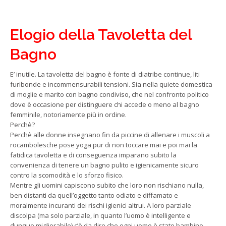
Elogio della Tavoletta del
Bagno
E’ inutile. La tavoletta del bagno è fonte di diatribe continue, liti
furibonde e incommensurabili tensioni. Sia nella quiete domestica
di moglie e marito con bagno condiviso, che nel confronto politico
dove è occasione per distinguere chi accede o meno al bagno
femminile, notoriamente più in ordine.
Perchè?
Perchè alle donne insegnano fin da piccine di allenare i muscoli a
rocambolesche pose yoga pur di non toccare mai e poi mai la
fatidica tavoletta e di conseguenza imparano subito la
convenienza di tenere un bagno pulito e igienicamente sicuro
contro la scomodità e lo sforzo fisico.
Mentre gli uomini capiscono subito che loro non rischiano nulla,
ben distanti da quell’oggetto tanto odiato e diffamato e
moralmente incuranti dei rischi igienici altrui. A loro parziale
discolpa (ma solo parziale, in quanto l’uomo è intelligente e
dunque migliorabile) c’è da dire che ogni uomo è stato bambino,