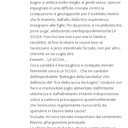
bagno si addica molto meglio al gentil sesso, spesso
impegnato in una difficile crociata contro la
costipazione; è giustappunto per il suddetto motivo
che le mamme, dall’alto della loro esperienza,
insegnano alle figlie, ‘fin da piccine, a rocambolesche
pose yoga’, adducendo nientepopodimenoché LA
SCUSA: ‘non toccare mai e poi mai la fatidica
tavoletta’, al fine di istuire le nuove leve al
necessario scarico intestinale forzato, non per altro,
checché se ne voglia dire.
Eeeeeh… LA SCUSA…
Cosa sarebbe il meraviglioso e costipato mondo
femminile senza LA SCUSA… Che ne sarebbe
dell’improbabile “Battaglia della tavoletta” che
dall’inizio del “Era della tazza da bagno” conduce con
fiero e irremovibile piglio alimentato dall’irritante
stitichezza e dall’altrettanto irritante indisposizione
ciclica a cadenza pressappoco quadrisettimanale
che forniscono regolarmente nuova linfa da
spendere in favore della causa?
Scusate, mi sono lasciato trasportare dal sentimento.
Ritorno all’argomento principale.
Lo sforzo fisico da bagno, dicevo, vostro onore, si