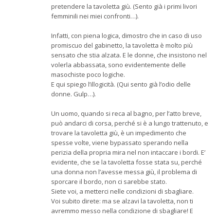
pretendere la tavoletta giù. (Sento già i primi livori
femminili nei miei confronti…).
Infatti, con piena logica, dimostro che in caso di uso
promiscuo del gabinetto, la tavoletta è molto più
sensato che stia alzata. E le donne, che insistono nel
volerla abbassata, sono evidentemente delle
masochiste poco logiche.
E qui spiego l’illogicità. (Qui sento già l’odio delle
donne. Gulp…).
Un uomo, quando si reca al bagno, per l’atto breve,
può andarci di corsa, perché si è a lungo trattenuto, e
trovare la tavoletta giù, è un impedimento che
spesse volte, viene bypassato sperando nella
perizia della propria mira nel non intaccare i bordi. E’
evidente, che se la tavoletta fosse stata su, perché
una donna non l’avesse messa giù, il problema di
sporcare il bordo, non ci sarebbe stato.
Siete voi, a metterci nelle condizioni di sbagliare.
Voi subito direte: ma se alzavi la tavoletta, non ti
avremmo messo nella condizione di sbagliare! E