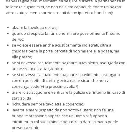
banali regole per i maschietti da seguire durante la permanenza in
toilette (e signori miei, se non ne siete capaci, chiedete un bagno
attrezzato, almeno sarete scusati da un ipotetico handicap):
alzare la tavoletta del wc;
quando si espleta la funzione, mirare possibilmente l’interno
del wc;
se volete essere anche acusticamente indiscreti, oltre a
chiudere bene la porta, cercate di non mirare alla pozza, ma
alla parete;
se si dovesse casualmente bagnare la tavoletta, asciugarla con
un pezzetto di carta igienica;
se si dovesse casualmente bagnare il pavimento, asciugarlo
con un pezzetto di carta igienica (siete sicuri che non vi
convenga sedervi la prossima volta?)
tirare lo sciacquone e verificare la pulizia dell’interno (in caso di
stati solidi);
richiudere sempre tavoletta e coperchio;
lavarsi le mani (aspetto da non sottovalutare: non fa una
buona impressione sapere che un uomo si è appena
intrattenuto col suo pipino e poi corre a darci la mano per le
presentazioni).