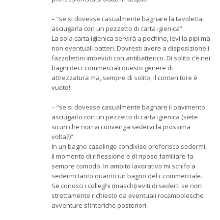
– “se si dovesse casualmente bagnare la tavoletta,
asciugarla con un pezzetto di carta igienica”:
La sola carta igienica servirà a pochino, levi la pipì ma
non eventuali batteri. Dovresti avere a disposizione i
fazzolettini imbevuti con antibatterico. Di solito c’è nei
bagni dei c.commerciali questo genere di
attrezzatura ma, sempre di solito, il contenitore è
vuoto!
– “se si dovesse casualmente bagnare il pavimento,
asciugarlo con un pezzetto di carta igienica (siete
sicuri che non vi convenga sedervi la prossima
volta?)”:
In un bagno casalingo condiviso preferisco sedermi,
il momento di riflessione e di riposo familiare fa
sempre comodo. In ambito lavorativo mi schifo a
sedermi tanto quanto un bagno del c.commerciale.
Se conosci i colleghi (maschi) eviti di sederti se non
strettamente richiesto da eventuali rocambolesche
avventure sfinteriche posteriori.