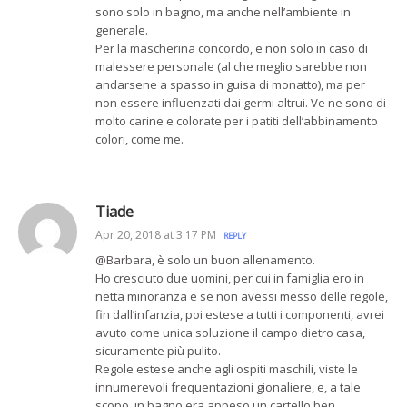
sono solo in bagno, ma anche nell’ambiente in
generale.
Per la mascherina concordo, e non solo in caso di
malessere personale (al che meglio sarebbe non
andarsene a spasso in guisa di monatto), ma per
non essere influenzati dai germi altrui. Ve ne sono di
molto carine e colorate per i patiti dell’abbinamento
colori, come me.
Tiade
Apr 20, 2018 at 3:17 PM
REPLY
@Barbara, è solo un buon allenamento.
Ho cresciuto due uomini, per cui in famiglia ero in
netta minoranza e se non avessi messo delle regole,
fin dall’infanzia, poi estese a tutti i componenti, avrei
avuto come unica soluzione il campo dietro casa,
sicuramente più pulito.
Regole estese anche agli ospiti maschili, viste le
innumerevoli frequentazioni gionaliere, e, a tale
scopo, in bagno era appeso un cartello ben