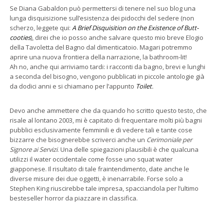
Se Diana Gabaldon può permettersi di tenere nel suo blog una
lunga disquisizione sull’esistenza dei pidocchi del sedere (non
scherzo, leggete qui:
A Brief Disquisition on the Existence of Butt-
cooties
), direi che io posso anche salvare questo mio breve Elogio
della Tavoletta del Bagno dal dimenticatoio. Magari potremmo
aprire una nuova frontiera della narrazione, la bathroom-lit!
Ah no, anche qui arriviamo tardi: i racconti da bagno, brevi e lunghi
a seconda del bisogno, vengono pubblicati in piccole antologie già
da dodici anni e si chiamano per l’appunto
Toilet
.
Devo anche ammettere che da quando ho scritto questo testo, che
risale al lontano 2003, mi è capitato di frequentare molti più bagni
pubblici esclusivamente femminili e di vedere tali e tante cose
bizzarre che bisognerebbe scriverci anche un
Cerimoniale per
Signore ai Servizi
. Una delle spiegazioni plausibili è che qualcuna
utilizzi il water occidentale come fosse uno squat water
giapponese. Il risultato di tale fraintendimento, date anche le
diverse misure dei due oggetti, è inenarrabile. Forse solo a
Stephen King riuscirebbe tale impresa, spacciandola per l’ultimo
besteseller horror da piazzare in classifica.