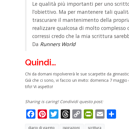
Le qualità più importanti per uno scritt
l’obiettivo. Ma per mantenere tali qualit
trascurare il mantenimento della propria 
realizzare qualcosa di molto complesso 
corressi credo che la mia scrittura sareb
Da
Runners World
Quindi…
Chi da domani rispolvererà le sue scarpette da ginnast
Già che ci sono, vi faccio un invito: domenica 7 maggio 
tifo! Vi aspetto!
Sharing is caring! Condividi questo post:
Facebook
Pinterest
Twitter
Threads
Copy
PrintFri
Email
Co
Link
diario di viaggio
ispirazioni
scrittura