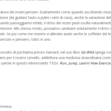
natura dei nostri pensieri. Esattamente come quando ascoltando mus
one (da guidare l’auto a pulire i vetri di casa), anche la variazione del
ndo passeggiamo infatti, il ritmo dei nostri piedi oscilla naturalment
interiore. Allo stesso modo, possiamo cambiare volutamente il ritmo 
o. Se poi come me mentre vi allenate avete anche le cuffiette del le
rcizio e pensiero, tutto in uno.
sociato di psichiatria presso Harvard, nel suo libro
Go Wild
spiega co
rio per il nostro cervello, addirittura una medicina straordinaria contr
e parole in questo interessante TEDx:
Run, Jump, Learn! How Exercis
cammina.