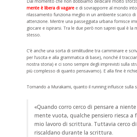
Dal momento che non dobbiamo dedicare molto sforzo co
mente è libera di vagare
e di sovrapporre al mondo intor
rilassamento funziona meglio in un ambiente scarico di s
attenzione. Mentre una passeggiata urbana fornisce im
giocare e ispirarsi. Tra le due però non saprei qual è la m
stesso.
C’è anche una sorta di similitudine tra camminare e scr
per l’uscita e alla grammatica di base), nonché il tracci
nostra storia) e ci sono sempre degli imprevisti sulla s
più complesso di quanto pensavamo). E alla fine è richi
Tornando a Murakami, quanto il running influisce sulla s
«Quando corro cerco di pensare a niente 
mente vuota, qualche pensiero riesca a f
mio lavoro di scrittura. Tuttavia cerco di
riscaldano durante la scrittura.