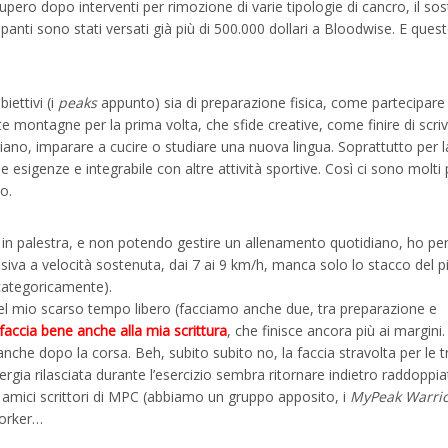
cupero dopo interventi per rimozione di varie tipologie di cancro, il so
panti sono stati versati già più di 500.000 dollari a Bloodwise. E quest
iettivi (i
peaks
appunto) sia di preparazione fisica, come partecipare
e montagne per la prima volta, che sfide creative, come finire di scri
ariano, imparare a cucire o studiare una nuova lingua. Soprattutto per l
rie esigenze e integrabile con altre attività sportive. Così ci sono molti
o.
i in palestra, e non potendo gestire un allenamento quotidiano, ho pe
a a velocità sostenuta, dai 7 ai 9 km/h, manca solo lo stacco del pi
o categoricamente).
del mio scarso tempo libero (facciamo anche due, tra preparazione e
accia bene anche alla mia scrittura
, che finisce ancora più ai margini.
anche dopo la corsa. Beh, subito subito no, la faccia stravolta per le t
rgia rilasciata durante l’esercizio sembra ritornare indietro raddoppia
 amici scrittori di MPC (abbiamo un gruppo apposito, i
MyPeak Warri
Yorker…