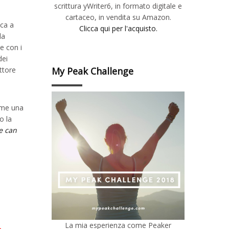
scrittura yWriter6, in formato digitale e
cartaceo, in vendita su Amazon.
ica a
Clicca qui per l'acquisto.
la
e con i
dei
My Peak Challenge
ttore
me una
o la
e can
La mia esperienza come Peaker