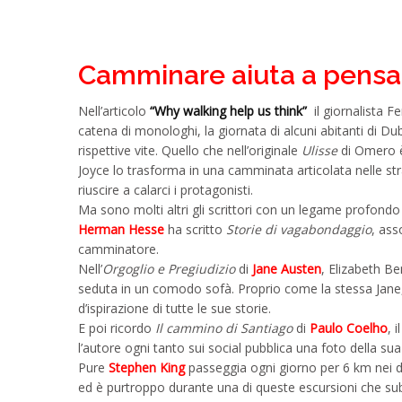
Camminare aiuta a pensa
Nell’articolo
“Why walking help us think”
il giornalista Fer
catena di monologhi, la giornata di alcuni abitanti di Dubl
rispettive vite. Quello che nell’originale
Ulisse
di Omero è 
Joyce lo trasforma in una camminata articolata nelle str
riuscire a calarci i protagonisti.
Ma sono molti altri gli scrittori con un legame profondo c
Herman Hesse
ha scritto
Storie di vagabondaggio
, ass
camminatore.
Nell’
Orgoglio e Pregiudizio
di
Jane Austen
, Elizabeth Be
seduta in un comodo sofà. Proprio come la stessa Jane, 
d’ispirazione di tutte le sue storie.
E poi ricordo
Il cammino di Santiago
di
Paulo Coelho
, 
l’autore ogni tanto sui social pubblica una foto della sua
Pure
Stephen King
passeggia ogni giorno per 6 km nei din
ed è purtroppo durante una di queste escursioni che subì