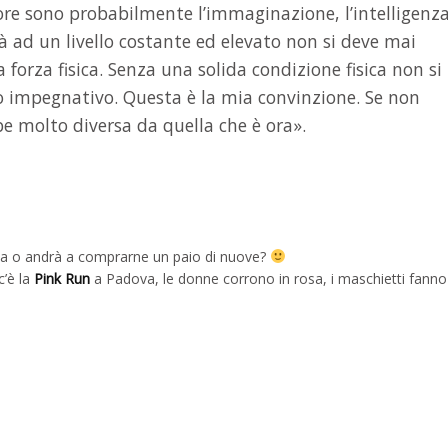
ore sono probabilmente l’immaginazione, l’intelligenza
à ad un livello costante ed elevato non si deve mai
forza fisica. Senza una solida condizione fisica non si
o impegnativo. Questa è la mia convinzione. Se non
be molto diversa da quella che è ora».
ica o andrà a comprarne un paio di nuove?
c’è la
Pink Run
a Padova, le donne corrono in rosa, i maschietti fanno 
endly
ndividi