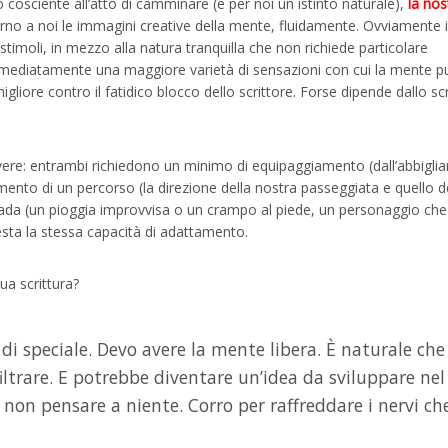
sciente all’atto di camminare (è per noi un istinto naturale),
la nos
no a noi le immagini creative della mente, fluidamente. Ovviamente i
timoli, in mezzo alla natura tranquilla che non richiede particolare
mediatamente una maggiore varietà di sensazioni con cui la mente p
igliore contro il fatidico blocco dello scrittore. Forse dipende dallo sc
ivere: entrambi richiedono un minimo di equipaggiamento (dall’abbigl
amento di un percorso (la direzione della nostra passeggiata e quello d
trada (un pioggia improvvisa o un crampo al piede, un personaggio che 
esta la stessa capacità di adattamento.
ua scrittura?
di speciale. Devo avere la mente libera. È naturale che
iltrare. E potrebbe diventare un’idea da sviluppare nel
 non pensare a niente. Corro per raffreddare i nervi che