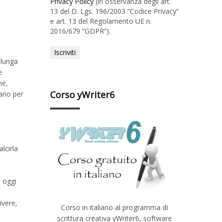
Privacy Policy
(in osservanza degli art.
13 del D. Lgs. 196/2003 “Codice Privacy”
e art. 13 del Regolamento UE n.
2016/679 “GDPR”).
 lunga
e
ne,
Corso yWriter6
ario per
lcirla
a oggi
ivere,
Corso in italiano al programma di
scrittura creativa yWriter6, software