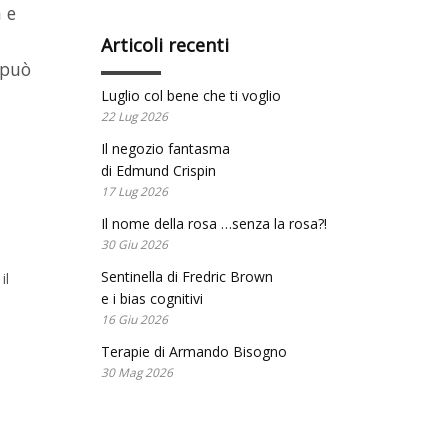
 e
Articoli recenti
 può
Luglio col bene che ti voglio
22 Lug 2026
Il negozio fantasma
di Edmund Crispin
17 Lug 2026
Il nome della rosa …senza la rosa?!
30 Giu 2026
Sentinella di Fredric Brown
il
e i bias cognitivi
16 Giu 2026
Terapie di Armando Bisogno
30 Mag 2026