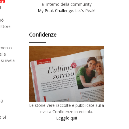
tra
all'interno della community
l
My Peak Challenge
. Let's Peak!
uò
rittore
Confidenze
iamento
ella
si rivela
 a
Le storie vere raccolte e pubblicate sulla
rivista Confidenze in edicola.
 si
Leggile qui!