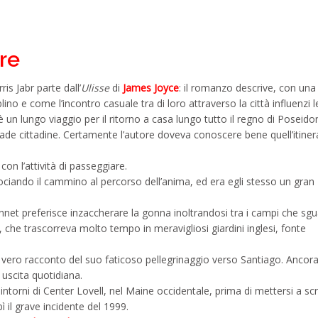
re
ris Jabr parte dall’
Ulisse
di
James Joyce
: il romanzo descrive, con una
ino e come l’incontro casuale tra di loro attraverso la città influenzi l
un lungo viaggio per il ritorno a casa lungo tutto il regno di Poseido
ade cittadine. Certamente l’autore doveva conoscere bene quell’itiner
on l’attività di passeggiare.
ociando il cammino al percorso dell’anima, ed era egli stesso un gran
nnet preferisce inzaccherare la gonna inoltrandosi tra i campi che sgua
che trascorreva molto tempo in meravigliosi giardini inglesi, fonte
il vero racconto del suo faticoso pellegrinaggio verso Santiago. Ancor
 uscita quotidiana.
torni di Center Lovell, nel Maine occidentale, prima di mettersi a scr
 il grave incidente del 1999.