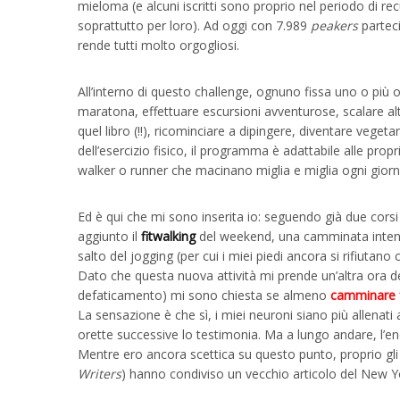
mieloma (e alcuni iscritti sono proprio nel periodo di re
soprattutto per loro). Ad oggi con 7.989
peakers
parteci
rende tutti molto orgogliosi.
All’interno di questo challenge, ognuno fissa uno o più ob
maratona, effettuare escursioni avventurose, scalare alt
quel libro (!!), ricominciare a dipingere, diventare veget
dell’esercizio fisico, il programma è adattabile alle prop
walker o runner che macinano miglia e miglia ogni giorn
Ed è qui che mi sono inserita io: seguendo già due cors
aggiunto il
fitwalking
del weekend, una camminata intensiv
salto del jogging (per cui i miei piedi ancora si rifiutan
Dato che questa nuova attività mi prende un’altra ora 
defaticamento) mi sono chiesta se almeno
camminare f
La sensazione è che sì, i miei neuroni siano più allenati 
orette successive lo testimonia. Ma a lungo andare, l’ene
Mentre ero ancora scettica su questo punto, proprio gli
Writers
) hanno condiviso un vecchio articolo del New 