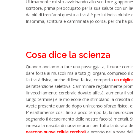
Ultimamente mi sto avvicinando allo scrittore giappon
scrittore, prima preoccupato per la sua salute con un la
da più di trent’anni questa attività è per lui indissolubile
Insomma, scrittura e camminata (o corsa, per chi ha pi
Cosa dice la scienza
Quando andiamo a fare una passeggiata, il cuore comin
dare forza ai muscoli ma a tutti gli organi, compreso i
l’attività fisica, anche di lieve fatica, comporta
un miglio
dell’attenzione selettiva. Camminare regolarmente promu
l’invecchiamento cerebrale dovuto all’età, aumenta il v
lungo termine) e le molecole che stimolano la crescita di 
Avete presente quando dopo un’intenso sforzo fisico, e
E’ esattamente così: fino a poco tempo fa, la neuroscien
segnando il decadimento delle nostre facoltà mentali. S
innesca la nascita di nuovi neuroni per tutta la durata del
nascono nuove cellule cerebrali
e proprio nella zona del