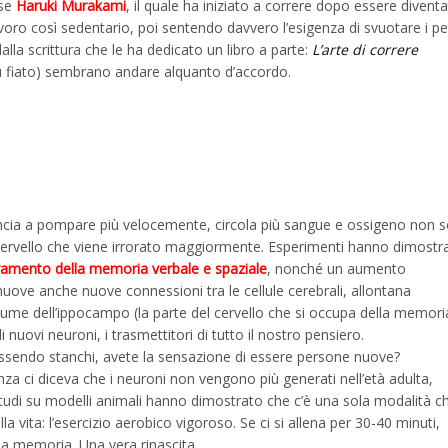
ese
Haruki Murakami
, il quale ha iniziato a correre dopo essere divent
voro così sedentario, poi sentendo davvero l’esigenza di svuotare i pen
 dalla scrittura che le ha dedicato un libro a parte:
L’arte di correre
ù fiato) sembrano andare alquanto d’accordo.
cia a pompare più velocemente, circola più sangue e ossigeno non s
l cervello che viene irrorato maggiormente. Esperimenti hanno dimostr
ramento della memoria verbale e spaziale
, nonché un aumento
ove anche nuove connessioni tra le cellule cerebrali, allontana
olume dell’ippocampo (la parte del cervello che si occupa della memori
nuovi neuroni, i trasmettitori di tutto il nostro pensiero.
ssendo stanchi, avete la sensazione di essere persone nuove?
za ci diceva che i neuroni non vengono più generati nell’età adulta,
tudi su modelli animali hanno dimostrato che c’è una sola modalità c
la vita: l’esercizio aerobico vigoroso. Se ci si allena per 30-40 minuti,
la memoria. Una vera rinascita.