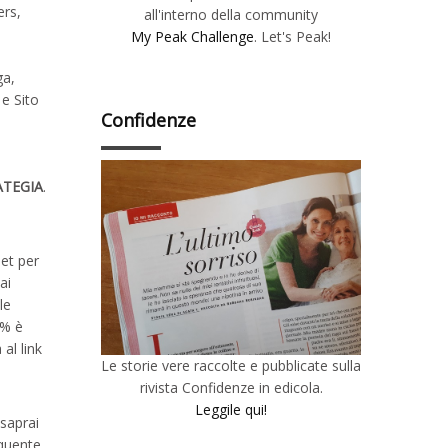
ers,
all'interno della community
My Peak Challenge
. Let's Peak!
ga,
 e Sito
Confidenze
ATEGIA
.
net per
ai
le
9% è
 al link
Le storie vere raccolte e pubblicate sulla
rivista Confidenze in edicola.
Leggile qui!
saprai
equente