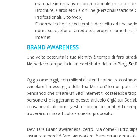
materiale informativo e promozionale che ti occorrerà
Brochure, Cards etc.) e on-line (Personalizzazione
Professionali, Sito Web).
E’ normale che se deciderai di dare vita ad una sede
nome sul citofono, arredo etc. proprio come farai i
Internet.
BRAND AWARENESS
Una volta costruita la tua Identity è tempo di farsi strad
Ne parlavo tempo fa in un contributo del mio Blog:
Se l
Oggi come oggi, con milioni di utenti connessi costantem
veicolare il messaggio della tua Mission? Io non potrei
pensando che creare un Sito Internet ti costerebbe trop
persone che leggeranno questo articolo è già sui Soci
consapevole di come gestire i propri account. Ad esempi
troverai un mio articolo a questo proposito.
Devi fare Brand awareness, certo. Ma come? Tutto dipen
instaurare perché fare Networking è importante ma c’è u