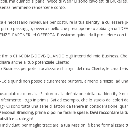
coli, ma quando si parla invece di Web? Lì sono cavoletti di Bruxelle
so senza nemmeno rendercene conto.
 è necessario individuare per costruire la tua Identity, a cui essere p
 primo passaggio, ovvero quello che presuppone tu abbia già un’IDEA
ENZE, PARTNER ed OFFERTA. Possiamo quindi da lì procedere con i
e il mio CHI-COME-DOVE-QUANDO e gli intenti del mio Business. Che 
chiara anche al tuo potenziale Cliente;
o Business per poter focalizzare i bisogni del mio Cliente, le caratteri
Cola quindi non posso sicuramente puntare, almeno all’inizio, ad un
.o piuttosto un alias? Intorno alla definizione della tua Identity è ne
riferimento, logo in primis. Sai ad esempio, che lo studio dei colori d
ting? Ci sono tutta una serie di fattori da tenere in considerazione, qua
 Personal Branding, prima o poi ne farai le spese.
Devi raccontare la t
tività e strategia!
 individuati per meglio tracciare la tua Mission, è bene formalizzare tu