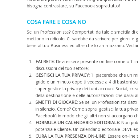
bisogna contrastare, su Facebook soprattutto!
COSA FARE E COSA NO
Sei un Professionista? Comportati da tale e smettila di ca
mettono in ridicolo. Ci sarebbe da scrivere per giorni 
bene al tuo Business ed altre che lo ammazzano. Ved
FAI RETE:
Devi essere presente on-line come off-line.
discussioni del tuo settore;
GESTISCI LA TUA PRIVACY:
Ti piacerebbe che un mi
grido e un minuto dopo ti vedesse a 4 di bastoni su
saper gestire la privacy dei tuoi account Social, cr
della destinazione e delle autorizzazioni che darai a
SMETTI DI GIOCARE:
Se sei un Professionista datti
in silenzio. Come? Come sopra: gestisci la tua privac
Facebook) in modo che gli altri non si accorgano che
FORMULA UN CALENDARIO EDITORIALE:
Non pubb
potenziale Cliente. Un calendario editoriale DEVE es
CURA LA TUA PRESENZA ON-LINE:
Essere on-line 