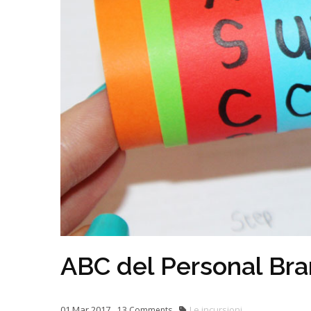
ABC del Personal Br
01
Mar
2017
Le incursioni
13
Comments