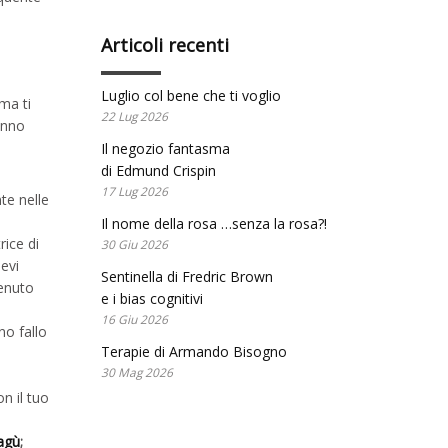
Articoli recenti
Luglio col bene che ti voglio
ma ti
22 Lug 2026
anno
Il negozio fantasma
di Edmund Crispin
17 Lug 2026
te nelle
Il nome della rosa …senza la rosa?!
ice di
30 Giu 2026
evi
Sentinella di Fredric Brown
tenuto
e i bias cognitivi
;
16 Giu 2026
no fallo
Terapie di Armando Bisogno
30 Mag 2026
n il tuo
ragù
;