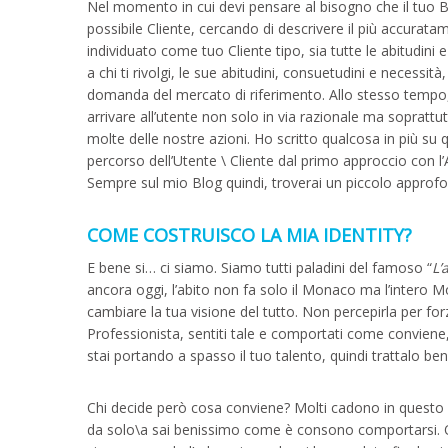
Nel momento in cui devi pensare al bisogno che il tuo 
possibile Cliente, cercando di descrivere il più accurata
individuato come tuo Cliente tipo, sia tutte le abitudin
a chi ti rivolgi, le sue abitudini, consuetudini e necessi
domanda del mercato di riferimento. Allo stesso tempo, 
arrivare all’utente non solo in via razionale ma sopratt
molte delle nostre azioni. Ho scritto qualcosa in più su
percorso dell’Utente \ Cliente dal primo approccio con l’
Sempre sul mio Blog quindi, troverai un piccolo approf
COME COSTRUISCO LA MIA IDENTITY?
E bene si… ci siamo. Siamo tutti paladini del famoso “
L’
ancora oggi, l’abito non fa solo il Monaco ma l’intero M
cambiare la tua visione del tutto. Non percepirla per fo
Professionista, sentiti tale e comportati come conviene, 
stai portando a spasso il tuo talento, quindi trattalo ben
Chi decide però cosa conviene? Molti cadono in questo di
da solo\a sai benissimo come è consono comportarsi. Q