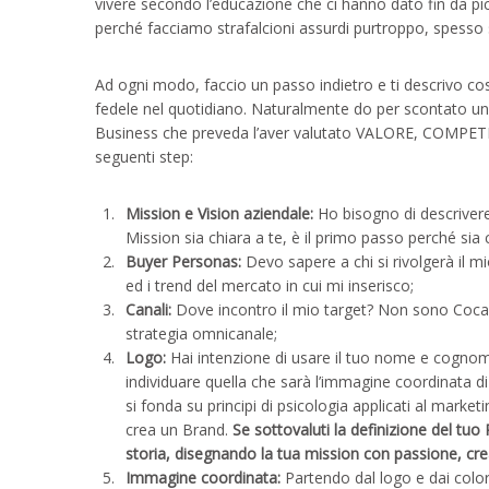
vivere secondo l’educazione che ci hanno dato fin da pic
perché facciamo strafalcioni assurdi purtroppo, spes
Ad ogni modo, faccio un passo indietro e ti descrivo cosa
fedele nel quotidiano. Naturalmente do per scontato un
Business che preveda l’aver valutato VALORE, COMPET
seguenti step:
Mission e Vision aziendale:
Ho bisogno di descriver
Mission sia chiara a te, è il primo passo perché sia 
Buyer Personas:
Devo sapere a chi si rivolgerà il mi
ed i trend del mercato in cui mi inserisco;
Canali:
Dove incontro il mio target? Non sono Coca-
strategia omnicanale;
Logo:
Hai intenzione di usare il tuo nome e cognome.
individuare quella che sarà l’immagine coordinata di 
si fonda su principi di psicologia applicati al marke
crea un Brand.
Se sottovaluti la definizione del tuo
storia, disegnando la tua mission con passione, crea
Immagine coordinata:
Partendo dal logo e dai colori