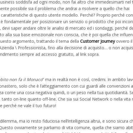
Business soddisfa ad ogni modo, non fai altro che immedesimarti nel 
mente possibile sia il problema che andrai a risolvere a quello che hai
i e caratteristiche di questo utente modello. Perché? Proprio perché co
tà, è fondamentale per posizionare un servizio o prodotto che poi incont
devi saper andare oltre le analisi di mercato ed i sondaggi, perché d
utto alla sua base emozionale non conscia, che è poi quella che influe
 questo argomento, trattando il tema della
Customer Journey
ovvero il
Azienda \ Professionista, fino alla decisione di acquisto… o non acquis
ondimento sempre ad accesso gratuito, al link sopra.
abito non fa il Monaco
” ma in realtà non è così, credimi. In ambito lav
onastero, solo che è l’atteggiamento con cui guardi alle convenzioni 
rza come una cosa negativa quindi, o un peso nella tua quotidianità. S
tanto on-line quanto off-line. Che sia sui Social Network o nella vita 
e perché ne vale il tuo futuro!
lemma, ma io resto fiduciosa nell’intelligenza altrui, e sono sicura c
uesto ovviamente se parliamo di vita comune, quella che siamo abit