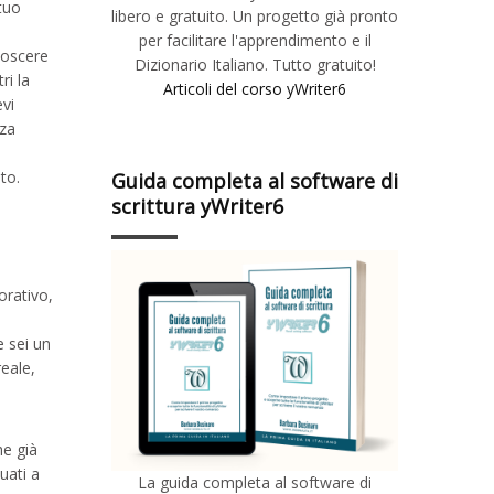
tuo
libero e gratuito. Un progetto già pronto
per facilitare l'apprendimento e il
noscere
Dizionario Italiano. Tutto gratuito!
ri la
Articoli del corso yWriter6
evi
nza
to.
Guida completa al software di
scrittura yWriter6
orativo,
a
e sei un
reale,
he già
uati a
La guida completa al software di