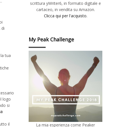
s…
scrittura yWriter6, in formato digitale e
cartaceo, in vendita su Amazon.
Clicca qui per l'acquisto.
oi
 di
My Peak Challenge
la tua
stiche
a
cessario
el logo
ndo si
ua
tto il
La mia esperienza come Peaker