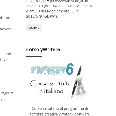
Privacy Policy
(in osservanza degli art.
13 del D. Lgs. 196/2003 “Codice Privacy”
e art. 13 del Regolamento UE n.
2016/679 “GDPR”).
intorno
omuovere
Corso yWriter6
ork sono
ttiva
n
progetto
y, per
Corso in italiano al programma di
scrittura creativa yWriter6, software