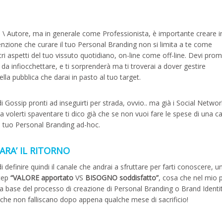
e \ Autore, ma in generale come Professionista, è importante creare 
ttenzione che curare il tuo Personal Branding non si limita a te come
ri aspetti del tuo vissuto quotidiano, on-line come off-line. Devi pr
d da infiocchettare, e ti sorprenderà ma ti troverai a dover gestire
lla pubblica che darai in pasto al tuo target.
i di Gossip pronti ad inseguirti per strada, ovvio.. ma già i Social Netw
a volerti spaventare ti dico già che se non vuoi fare le spese di una ca
il tuo Personal Branding ad-hoc.
ARA’ IL RITORNO
definire quindi il canale che andrai a sfruttare per farti conoscere, u
step
“VALORE apportato
VS
BISOGNO soddisfatto”
, cosa che nel mio 
la base del processo di creazione di Personal Branding o Brand Identit
che non falliscano dopo appena qualche mese di sacrificio!