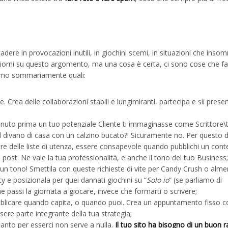
dere in provocazioni inutili, in giochini scemi, in situazioni che insom
e giorni su questo argomento, ma una cosa è certa, ci sono cose che f
iamo sommariamente quali:
 Crea delle collaborazioni stabili e lungimiranti, partecipa e sii presen
nuto prima un tuo potenziale Cliente ti immaginasse come Scrittore\tr
l divano di casa con un calzino bucato?! Sicuramente no. Per questo d
eare delle liste di utenza, essere consapevole quando pubblichi un con
l post. Ne vale la tua professionalità, e anche il tono del tuo Business
 un tono! Smettila con queste richieste di vite per Candy Crush o alme
y e posizionala per quei dannati giochini su “
Solo io
” (se parliamo di
 passi la giornata a giocare, invece che formarti o scrivere;
licare quando capita, o quando puoi. Crea un appuntamento fisso co
sere parte integrante della tua strategia;
tanto per esserci non serve a nulla.
Il tuo sito ha bisogno di un buon 