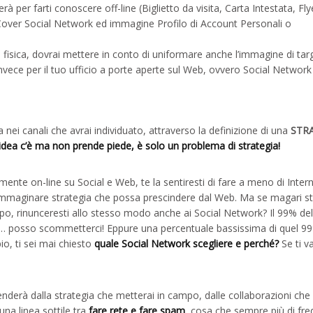
 per farti conoscere off-line (Biglietto da visita, Carta Intestata, Fly
 Cover Social Network ed immagine Profilo di Account Personali o
 fisica, dovrai mettere in conto di uniformare anche l’immagine di tar
nvece per il tuo ufficio a porte aperte sul Web, ovvero Social Network
a nei canali che avrai individuato, attraverso la definizione di una
STR
’idea c’è ma non prende piede, è solo un problema di strategia!
ente on-line su Social e Web, te la sentiresti di fare a meno di Inter
 immaginare strategia che possa prescindere dal Web. Ma se magari st
po, rinunceresti allo stesso modo anche ai Social Network? Il 99% del
al… posso scommetterci! Eppure una percentuale bassissima di quel 9
o, ti sei mai chiesto
quale Social Network scegliere e perché?
Se ti va
derà dalla strategia che metterai in campo, dalle collaborazioni che 
na linea sottile tra
fare rete e fare spam
, cosa che sempre più di fr