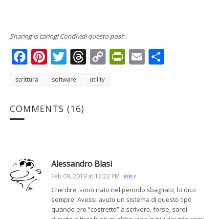
Sharing is caring! Condividi questo post:
Facebook
Pinterest
Twitter
Threads
Copy
PrintFriendly
Email
Condivi
Link
scrittura
software
utility
COMMENTS
(16)
Alessandro Blasi
Feb 09, 2019 at 12:22 PM
REPLY
Che dire, sono nato nel periodo sbagliato, lo dico
sempre. Avessi avuto un sistema di questo tipo
quando ero “costretto” a scrivere, forse, sarei
riuscito a tirar fuori qualche idea in più dai miei temi