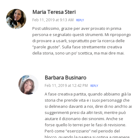
Maria Teresa Steri
Feb 11, 2019 at 9:13 AM
REPLY
Post utilissimo, grazie per aver provato in prima
persona e segnalato questi strumenti. Mi ripropongo
di provare a usarli, soprattutto per la ricerca delle
“parole giuste”. Sulla fase strettamente creativa
della storia, sono un po’ scettica, ma mai dire mai.
Barbara Businaro
Feb 11, 2019 at 12:42 PM
REPLY
A fase creativa partita, quando abbiamo già la
storia che prende vita e i suoi personaggi che
si delineano davanti a noi, direi di no anch’io ai
suggerimenti presi da altri testi, mentre può
aiutare il dizionario dei sinonimi. Anche se
forse quello lo terrei per le fasi di revisione.
Però come “eserciziario” nel periodo del
blocco, quando la pagina si ostina a rimanere