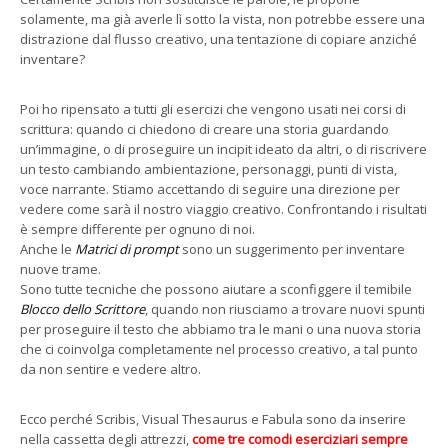
solamente, ma già averle lì sotto la vista, non potrebbe essere una
distrazione dal flusso creativo, una tentazione di copiare anziché
inventare?
Poi ho ripensato a tutti gli esercizi che vengono usati nei corsi di
scrittura: quando ci chiedono di creare una storia guardando
un’immagine, o di proseguire un incipit ideato da altri, o di riscrivere
un testo cambiando ambientazione, personaggi, punti di vista,
voce narrante. Stiamo accettando di seguire una direzione per
vedere come sarà il nostro viaggio creativo. Confrontando i risultati
è sempre differente per ognuno di noi.
Anche le
Matrici di prompt
sono un suggerimento per inventare
nuove trame.
Sono tutte tecniche che possono aiutare a sconfiggere il temibile
Blocco dello Scrittore
, quando non riusciamo a trovare nuovi spunti
per proseguire il testo che abbiamo tra le mani o una nuova storia
che ci coinvolga completamente nel processo creativo, a tal punto
da non sentire e vedere altro.
Ecco perché Scribis, Visual Thesaurus e Fabula sono da inserire
nella cassetta degli attrezzi,
come tre comodi eserciziari sempre