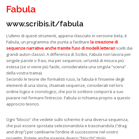
Fabula
www.scribis.it/fabula
L’ultimo di questi strumenti, appena rilasciato in versione beta, è
Fabula, un programma che punta a facilitare
la creazione di
sequenze narrative anche tramite l’uso di modelli letterari
scelti dai
grandi autori classici. A differenza di Scribis, Fabula non lavora per
singole parole o frasi, ma per sequenze, un’unità di misura più
estesa (se vi viene più facile, consideratela una singola “scena”
della vostra trama).
Secondo le teorie dei formalisti russi, la fabula è l’insieme degli
elementi di una storia, chiamati sequenze, considerati nel loro
ordine logico e cronologico, che poi lo scrittore comporrà a suo
piacere nel formare l’intreccio. Fabula si richiama proprio a questo
approccio teorico.
Ogni “blocco” che vedete sullo schermo è una diversa sequenza,
che può essere spostata selezionandola e trascinandola (“drag
and drop”) per cambiarne l’ordine di successione nel vostro
progetto. Potete anche inserire diversi “blocchi” titolo,