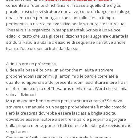
consentire all’utente di richiamare, in base a quello che digita,
parole, frasi o brevi strutture narrative, come un luogo, un dialogo,
una scena o un personaggio, che siano allo stesso tempo
pertinenti alla ricerca ed evocative per la scrittura stessa. Visual
Thesaurus le organizza in mappe mentali, Scribis è un veloce
editor di testo che usa gli stessi dizionari per suggerire durante la
scrittura, Fabula aiuta la creazione di sequenze narrative anche
tramite l’uso di esempi tratti dai classici.
All’inizio ero un po’ scettica.
L’idea alla base è buona: un editor che mi aiuta a scrivere
proponendomi i sinonimi, gli antonimi o le parole correlate a
quanto ho appena scritto, presentandomi addirittura intere frasi,
mi offre molto di più del Thesaurus di Microsoft Word che si limita
solo ai dizionari.
Ma può andare bene questo per la scrittura creativa? Se devo
scrivere un manuale o un saggio probabilmente è molto comodo.
Però la creatività dovrebbe essere lasciata a briglia sciolta,
dovrebbe essere l’autore a sentire le parole per primo sgorgare
dalla propria mente, pur con tutti i difetti e le obbligate revisioni che
seguiranno.
Certamente Scribis non sostituisce le parole, le propone