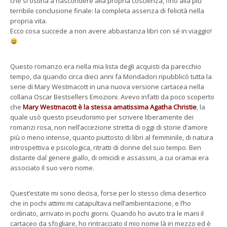
che si ostina a nascondere alla propria coscienza, fino alla più
terribile conclusione finale: la completa assenza di felicità nella
propria vita.
Ecco cosa succede a non avere abbastanza libri con sé in viaggio!
Questo romanzo era nella mia lista degli acquisti da parecchio
tempo, da quando circa dieci anni fa Mondadori ripubblicò tutta la
serie di Mary Westmacott in una nuova versione cartacea nella
collana Oscar Bestsellers Emozioni. Avevo infatti da poco scoperto
che
Mary Westmacott è la stessa amatissima Agatha Christie
, la
quale usò questo pseudonimo per scrivere liberamente dei
romanzi rosa, non nell’accezione stretta di oggi di storie d’amore
più o meno intense, quanto piuttosto di libri al femminile, di natura
introspettiva e psicologica, ritratti di donne del suo tempo. Ben
distante dal genere giallo, di omicidi e assassini, a cui oramai era
associato il suo vero nome.
Quest’estate mi sono decisa, forse per lo stesso clima desertico
che in pochi attimi mi catapultava nell’ambientazione, e l’ho
ordinato, arrivato in pochi giorni. Quando ho avuto tra le mani il
cartaceo da sfogliare, ho rintracciato il mio nome là in mezzo ed è