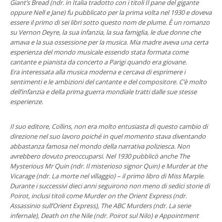
Giant’s Bread (ndr. in Italia tradotto con i titoli Il pane del gigante
oppure Nell e Jane) fu pubblicato per la prima volta nel 1930 e doveva
essere il primo di sei libri sotto questo nom de plume. È un romanzo
su Vernon Deyre, la sua infanzia, la sua famiglia, le due donne che
amava e la sua ossessione per la musica. Mia madre aveva una certa
esperienza del mondo musicale essendo stata formata come
cantante e pianista da concerto a Parigi quando era giovane.
Era interessata alla musica moderna e cercava di esprimere i
sentimenti e le ambizioni del cantante e del compositore. C’è molto
dell’infanzia e della prima guerra mondiale tratti dalle sue stesse
esperienze.
Il suo editore, Collins, non era molto entusiasta di questo cambio di
direzione nel suo lavoro poiché in quel momento stava diventando
abbastanza famosa nel mondo della narrativa poliziesca. Non
avrebbero dovuto preoccuparsi. Nel 1930 pubblicò anche The
Mysterious Mr Quin (ndr. Il misterioso signor Quin) e Murder at the
Vicarage (ndr. La morte nel villaggio) – il primo libro di Miss Marple.
Durante i successivi dieci anni seguirono non meno di sedici storie di
Poirot, inclusi titoli come Murder on the Orient Express (ndr.
Assassinio sull’Orient Express), The ABC Murders (ndr. La serie
infernale), Death on the Nile (ndr. Poirot sul Nilo) e Appointment