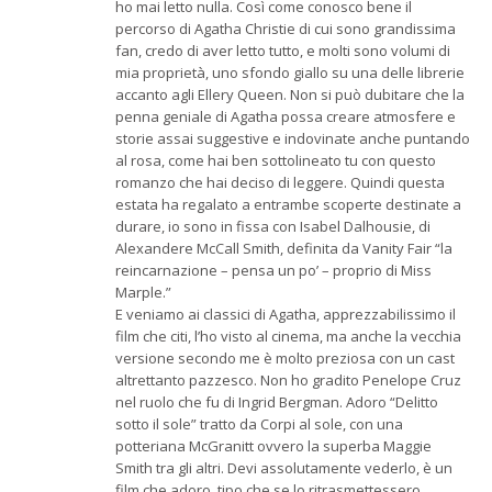
ho mai letto nulla. Così come conosco bene il
percorso di Agatha Christie di cui sono grandissima
fan, credo di aver letto tutto, e molti sono volumi di
mia proprietà, uno sfondo giallo su una delle librerie
accanto agli Ellery Queen. Non si può dubitare che la
penna geniale di Agatha possa creare atmosfere e
storie assai suggestive e indovinate anche puntando
al rosa, come hai ben sottolineato tu con questo
romanzo che hai deciso di leggere. Quindi questa
estata ha regalato a entrambe scoperte destinate a
durare, io sono in fissa con Isabel Dalhousie, di
Alexandere McCall Smith, definita da Vanity Fair “la
reincarnazione – pensa un po’ – proprio di Miss
Marple.”
E veniamo ai classici di Agatha, apprezzabilissimo il
film che citi, l’ho visto al cinema, ma anche la vecchia
versione secondo me è molto preziosa con un cast
altrettanto pazzesco. Non ho gradito Penelope Cruz
nel ruolo che fu di Ingrid Bergman. Adoro “Delitto
sotto il sole” tratto da Corpi al sole, con una
potteriana McGranitt ovvero la superba Maggie
Smith tra gli altri. Devi assolutamente vederlo, è un
film che adoro, tipo che se lo ritrasmettessero