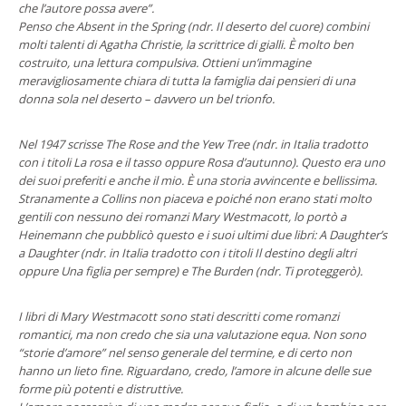
che l’autore possa avere”.
Penso che Absent in the Spring (ndr. Il deserto del cuore) combini
molti talenti di Agatha Christie, la scrittrice di gialli. È molto ben
costruito, una lettura compulsiva. Ottieni un’immagine
meravigliosamente chiara di tutta la famiglia dai pensieri di una
donna sola nel deserto – davvero un bel trionfo.
Nel 1947 scrisse The Rose and the Yew Tree (ndr. in Italia tradotto
con i titoli La rosa e il tasso oppure Rosa d’autunno). Questo era uno
dei suoi preferiti e anche il mio. È una storia avvincente e bellissima.
Stranamente a Collins non piaceva e poiché non erano stati molto
gentili con nessuno dei romanzi Mary Westmacott, lo portò a
Heinemann che pubblicò questo e i suoi ultimi due libri: A Daughter’s
a Daughter (ndr. in Italia tradotto con i titoli Il destino degli altri
oppure Una figlia per sempre) e The Burden (ndr. Ti proteggerò).
I libri di Mary Westmacott sono stati descritti come romanzi
romantici, ma non credo che sia una valutazione equa. Non sono
“storie d’amore” nel senso generale del termine, e di certo non
hanno un lieto fine. Riguardano, credo, l’amore in alcune delle sue
forme più potenti e distruttive.