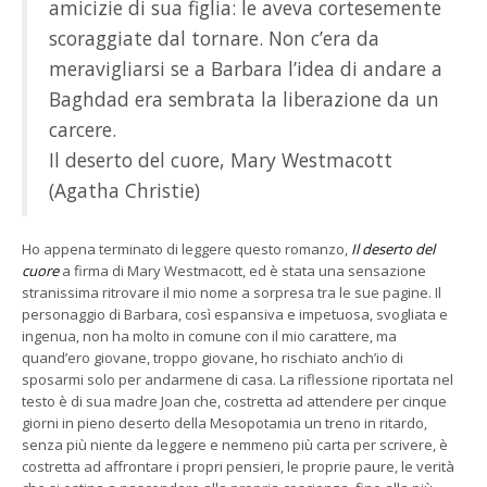
amicizie di sua figlia: le aveva cortesemente
scoraggiate dal tornare. Non c’era da
meravigliarsi se a Barbara l’idea di andare a
Baghdad era sembrata la liberazione da un
carcere.
Il deserto del cuore, Mary Westmacott
(Agatha Christie)
Ho appena terminato di leggere questo romanzo,
Il deserto del
cuore
a firma di Mary Westmacott, ed è stata una sensazione
stranissima ritrovare il mio nome a sorpresa tra le sue pagine. Il
personaggio di Barbara, così espansiva e impetuosa, svogliata e
ingenua, non ha molto in comune con il mio carattere, ma
quand’ero giovane, troppo giovane, ho rischiato anch’io di
sposarmi solo per andarmene di casa. La riflessione riportata nel
testo è di sua madre Joan che, costretta ad attendere per cinque
giorni in pieno deserto della Mesopotamia un treno in ritardo,
senza più niente da leggere e nemmeno più carta per scrivere, è
costretta ad affrontare i propri pensieri, le proprie paure, le verità