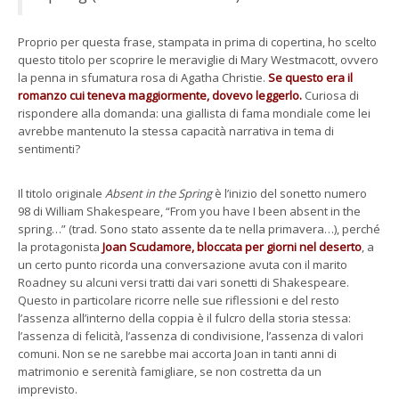
Proprio per questa frase, stampata in prima di copertina, ho scelto
questo titolo per scoprire le meraviglie di Mary Westmacott, ovvero
la penna in sfumatura rosa di Agatha Christie.
Se questo era il
romanzo cui teneva maggiormente, dovevo leggerlo.
Curiosa di
rispondere alla domanda: una giallista di fama mondiale come lei
avrebbe mantenuto la stessa capacità narrativa in tema di
sentimenti?
Il titolo originale
Absent in the Spring
è l’inizio del sonetto numero
98 di William Shakespeare, “From you have I been absent in the
spring…” (trad. Sono stato assente da te nella primavera…), perché
la protagonista
Joan Scudamore, bloccata per giorni nel deserto
, a
un certo punto ricorda una conversazione avuta con il marito
Roadney su alcuni versi tratti dai vari sonetti di Shakespeare.
Questo in particolare ricorre nelle sue riflessioni e del resto
l’assenza all’interno della coppia è il fulcro della storia stessa:
l’assenza di felicità, l’assenza di condivisione, l’assenza di valori
comuni. Non se ne sarebbe mai accorta Joan in tanti anni di
matrimonio e serenità famigliare, se non costretta da un
imprevisto.