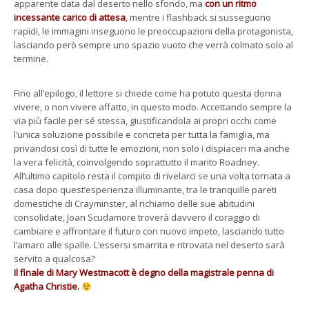
apparente data dal deserto nello sfondo, ma
con un ritmo
incessante carico di attesa
, mentre i flashback si susseguono
rapidi, le immagini inseguono le preoccupazioni della protagonista,
lasciando però sempre uno spazio vuoto che verrà colmato solo al
termine.
Fino all’epilogo, il lettore si chiede come ha potuto questa donna
vivere, o non vivere affatto, in questo modo. Accettando sempre la
via più facile per sé stessa, giustificandola ai propri occhi come
l’unica soluzione possibile e concreta per tutta la famiglia, ma
privandosi così di tutte le emozioni, non solo i dispiaceri ma anche
la vera felicità, coinvolgendo soprattutto il marito Roadney.
All’ultimo capitolo resta il compito di rivelarci se una volta tornata a
casa dopo quest’esperienza illuminante, tra le tranquille pareti
domestiche di Crayminster, al richiamo delle sue abitudini
consolidate, Joan Scudamore troverà davvero il coraggio di
cambiare e affrontare il futuro con nuovo impeto, lasciando tutto
l’amaro alle spalle. L’essersi smarrita e ritrovata nel deserto sarà
servito a qualcosa?
Il finale di Mary Westmacott è degno della magistrale penna di
Agatha Christie.