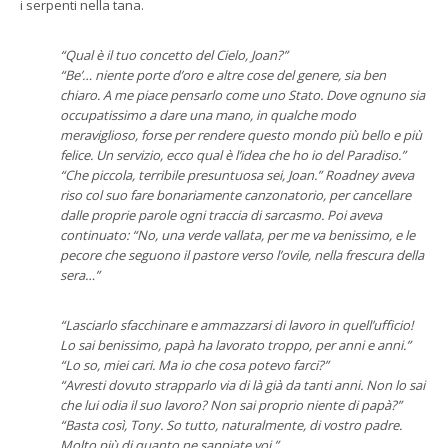
i serpenti nella tana.
“Qual è il tuo concetto del Cielo, Joan?”
“Be’… niente porte d’oro e altre cose del genere, sia ben
chiaro. A me piace pensarlo come uno Stato. Dove ognuno sia
occupatissimo a dare una mano, in qualche modo
meraviglioso, forse per rendere questo mondo più bello e più
felice. Un servizio, ecco qual è l’idea che ho io del Paradiso.”
“Che piccola, terribile presuntuosa sei, Joan.” Roadney aveva
riso col suo fare bonariamente canzonatorio, per cancellare
dalle proprie parole ogni traccia di sarcasmo. Poi aveva
continuato: “No, una verde vallata, per me va benissimo, e le
pecore che seguono il pastore verso l’ovile, nella frescura della
sera…”
“Lasciarlo sfacchinare e ammazzarsi di lavoro in quell’ufficio!
Lo sai benissimo, papà ha lavorato troppo, per anni e anni.”
“Lo so, miei cari. Ma io che cosa potevo farci?”
“Avresti dovuto strapparlo via di là già da tanti anni. Non lo sai
che lui odia il suo lavoro? Non sai proprio niente di papà?”
“Basta così, Tony. So tutto, naturalmente, di vostro padre.
Molto più di quanto ne sappiate voi.”