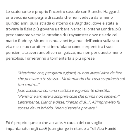
Lo scatenante è proprio l’incontro casuale con Blanche Haggard,
una vecchia compagna di scuola che non vedeva da almeno
quindici anni, sulla strada di ritorno da Baghdad, dove è stata a
trovare la figlia più giovane Barbara, verso la lontana Londra, più
precisamente verso la cittadina di Crayminster dove risiede col
marito Rodney. Alcune insinuazioni ingenue dell’amica sulla sua
vita e sul suo carattere si intrufolano come serpenti tra i suoi
pensieri, attraversandoli con un guizzo, ma non per questo meno
pericolosi. Torneranno a tormentarla a più riprese.
“Mettiamo che, per giorni e giorni, tu non avessi altro da fare
che pensare a te stessa… Mi domando che cosa scopriresti sul
tuo conto…”
Joan ascoltava con aria scettica e vagamente divertita.
“Pensi che arriverei a scoprire cose che prima non sapevo?”
Lentamente, Blanche disse: “Penso di sì…”. All’improvviso fu
scossa da un brivido. “Non ci terrei a provare.”
Ed è proprio questo che accade. A causa del convoglio
impantanato negli
uadi
, Joan giunge in ritardo a Tell Abu Hamid