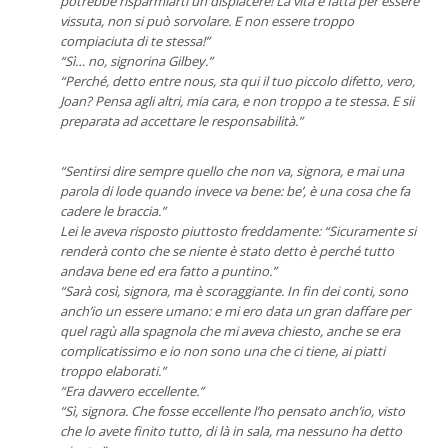
potrebbe risparmiarti un dispiacere! La vita è fatta per essere
vissuta, non si può sorvolare. E non essere troppo
compiaciuta di te stessa!”
“Sì… no, signorina Gilbey.”
“Perché, detto entre nous, sta qui il tuo piccolo difetto, vero,
Joan? Pensa agli altri, mia cara, e non troppo a te stessa. E sii
preparata ad accettare le responsabilità.”
“Sentirsi dire sempre quello che non va, signora, e mai una
parola di lode quando invece va bene: be’, è una cosa che fa
cadere le braccia.”
Lei le aveva risposto piuttosto freddamente: “Sicuramente si
renderà conto che se niente è stato detto è perché tutto
andava bene ed era fatto a puntino.”
“Sarà così, signora, ma è scoraggiante. In fin dei conti, sono
anch’io un essere umano: e mi ero data un gran daffare per
quel ragù alla spagnola che mi aveva chiesto, anche se era
complicatissimo e io non sono una che ci tiene, ai piatti
troppo elaborati.”
“Era davvero eccellente.”
“Sì, signora. Che fosse eccellente l’ho pensato anch’io, visto
che lo avete finito tutto, di là in sala, ma nessuno ha detto