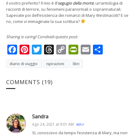
il vostro preferito? Il mio è
Il segugio della morte
, un’antologia di
racconti di terrore, su fenomeni paranormali o soprannaturali.
Sapevate poi dell’esistenza dei romanzi di Mary Westmacott? E se
no, come vi immaginate la sua scrittura?
Sharing is caring! Condividi questo post:
Facebook
Pinterest
Twitter
Threads
Copy
PrintFriendly
Email
Condivi
Link
diario di viaggio
ispirazioni
libri
COMMENTS
(19)
Sandra
Ago 24, 2021 at 9:01 AM
REPLY
Sì, conoscevo da tempo l’esistenza di Mary, ma non