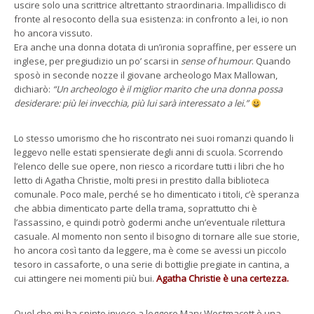
uscire solo una scrittrice altrettanto straordinaria. Impallidisco di
fronte al resoconto della sua esistenza: in confronto a lei, io non
ho ancora vissuto.
Era anche una donna dotata di un’ironia sopraffine, per essere un
inglese, per pregiudizio un po’ scarsi in
sense of humour
. Quando
sposò in seconde nozze il giovane archeologo Max Mallowan,
dichiarò:
“Un archeologo è il miglior marito che una donna possa
desiderare: più lei invecchia, più lui sarà interessato a lei.”
Lo stesso umorismo che ho riscontrato nei suoi romanzi quando li
leggevo nelle estati spensierate degli anni di scuola. Scorrendo
l’elenco delle sue opere, non riesco a ricordare tutti i libri che ho
letto di Agatha Christie, molti presi in prestito dalla biblioteca
comunale. Poco male, perché se ho dimenticato i titoli, c’è speranza
che abbia dimenticato parte della trama, soprattutto chi è
l’assassino, e quindi potrò godermi anche un’eventuale rilettura
casuale. Al momento non sento il bisogno di tornare alle sue storie,
ho ancora così tanto da leggere, ma è come se avessi un piccolo
tesoro in cassaforte, o una serie di bottiglie pregiate in cantina, a
cui attingere nei momenti più bui.
Agatha Christie è una certezza.
Quel che mi ha spinto invece a leggere Mary Westmacott è una