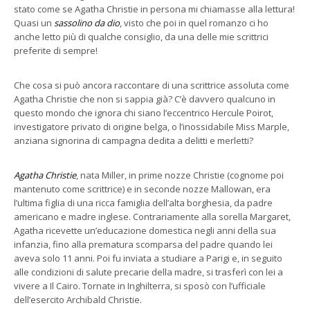
stato come se Agatha Christie in persona mi chiamasse alla lettura!
Quasi un
sassolino da dio
, visto che poi in quel romanzo ci ho
anche letto più di qualche consiglio, da una delle mie scrittrici
preferite di sempre!
Che cosa si può ancora raccontare di una scrittrice assoluta come
Agatha Christie che non si sappia già? C’è davvero qualcuno in
questo mondo che ignora chi siano l’eccentrico Hercule Poirot,
investigatore privato di origine belga, o l’inossidabile Miss Marple,
anziana signorina di campagna dedita a delitti e merletti?
Agatha Christie
, nata Miller, in prime nozze Christie (cognome poi
mantenuto come scrittrice) e in seconde nozze Mallowan, era
l’ultima figlia di una ricca famiglia dell’alta borghesia, da padre
americano e madre inglese. Contrariamente alla sorella Margaret,
Agatha ricevette un’educazione domestica negli anni della sua
infanzia, fino alla prematura scomparsa del padre quando lei
aveva solo 11 anni. Poi fu inviata a studiare a Parigi e, in seguito
alle condizioni di salute precarie della madre, si trasferì con lei a
vivere a Il Cairo. Tornate in Inghilterra, si sposò con l’ufficiale
dell’esercito Archibald Christie.