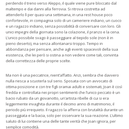
perdendo il treno verso Aleppo, il quale viene pure bloccato dal
maltempo e dai danni alla ferrovia. Si ritrova costretta ad
attenderlo lì per quasi una settimana, in una rest house poco
confortevole, in compagnia solo di un cameriere indiano, un cuoco
e un ragazzo indiano, senza possibilità di conversare con loro. Gli
unici impegni della giornata sono la colazione, il pranzo e la cena.
L’unico possibile svago è passeggiare al tiepido sole (non è in
pieno deserto), ma senza allontanarsi troppo. Tempo in
abbondanza per pensare, anche agli eventi spiacevoli della sua
esistenza, che lei però si ostina a non vedere come tali, convinta
della correttezza delle proprie scelte.
Ma non è una peccatrice, nient’affatto. Anzi, sembra che davvero
nulla riesca a scuoterla sul serio. Sposata con un avvocato di
ottima posizione e con tre figli oramai adulti e sistemati, Joan è così
fredda e controllata nei propri sentimenti che l’unico peccato è un
bacio rubato da un giovanotto, un’artista ribelle di cui si era
leggermente invaghita durante il decimo anno di matrimonio, il
periodo più irrequieto. Il ragazzo la afferra con brutalità durante un
passeggiata e la bacia, solo per osservare la sua reazione. L’ultimo
saluto di lui contiene una delle tante verità che Joan ignora, per
semplice comodità.