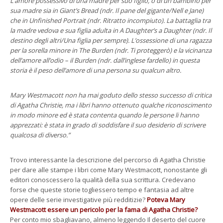
L’amore possessivo di una madre per suo figlio, o di un bambino per
sua madre sia in Giant’s Bread (ndr. Il pane del gigante/Nell e Jane)
che in Unfinished Portrait (ndr. Ritratto incompiuto). La battaglia tra
la madre vedova e sua figlia adulta in A Daughter’s a Daughter (ndr. Il
destino degli altri/Una figlia per sempre). L’ossessione di una ragazza
per la sorella minore in The Burden (ndr. Ti proteggerò) e la vicinanza
dell’amore all’odio – il Burden (ndr. dall’inglese fardello) in questa
storia è il peso dell’amore di una persona su qualcun altro.
Mary Westmacott non ha mai goduto dello stesso successo di critica
di Agatha Christie, ma i libri hanno ottenuto qualche riconoscimento
in modo minore ed è stata contenta quando le persone li hanno
apprezzati: è stata in grado di soddisfare il suo desiderio di scrivere
qualcosa di diverso.”
Trovo interessante la descrizione del percorso di Agatha Christie
per dare alle stampe i libri come Mary Westmacott, nonostante gli
editori conoscessero la qualità della sua scrittura. Credevano
forse che queste storie togliessero tempo e fantasia ad altre
opere delle serie investigative più redditizie?
Poteva Mary
Westmacott essere un pericolo per la fama di Agatha Christie?
Per conto mio sbagliavano, almeno leggendo Il deserto del cuore