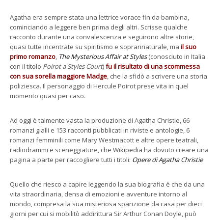
Agatha era sempre stata una lettrice vorace fin da bambina,
cominciando a leggere ben prima degli altri. Scrisse qualche
racconto durante una convalescenza e seguirono altre storie,
quasi tutte incentrate su spiritismo e soprannaturale, ma
il suo
primo romanzo
,
The Mysterious Affair at Styles
(conosciuto in Italia
con il titolo
Poirot a Styles Court
)
fu il risultato di una scommessa
con sua sorella maggiore Madge
, che la sfidò a scrivere una storia
poliziesca. Il personaggio di Hercule Poirot prese vita in quel
momento quasi per caso.
Ad oggi è talmente vasta la produzione di Agatha Christie, 66
romanzi gialli e 153 racconti pubblicati in riviste e antologie, 6
romanzi femminili come Mary Westmacott e altre opere teatrali,
radiodrammi e sceneggiature, che Wikipedia ha dovuto creare una
pagina a parte per raccogliere tutti i titoli:
Opere di Agatha Christie
Quello che riesco a capire leggendo la sua biografia è che da una
vita straordinaria, densa di emozioni e avventure intorno al
mondo, compresa la sua misteriosa sparizione da casa per dieci
giorni per cui si mobilitò addirittura Sir Arthur Conan Doyle, può