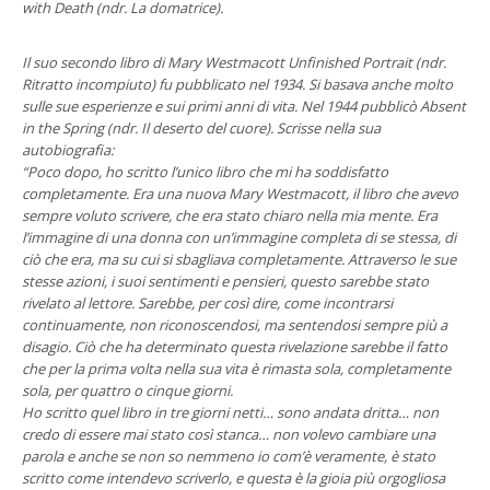
with Death (ndr. La domatrice).
Il suo secondo libro di Mary Westmacott Unfinished Portrait (ndr.
Ritratto incompiuto) fu pubblicato nel 1934. Si basava anche molto
sulle sue esperienze e sui primi anni di vita. Nel 1944 pubblicò Absent
in the Spring (ndr. Il deserto del cuore). Scrisse nella sua
autobiografia:
“Poco dopo, ho scritto l’unico libro che mi ha soddisfatto
completamente. Era una nuova Mary Westmacott, il libro che avevo
sempre voluto scrivere, che era stato chiaro nella mia mente. Era
l’immagine di una donna con un’immagine completa di se stessa, di
ciò che era, ma su cui si sbagliava completamente. Attraverso le sue
stesse azioni, i suoi sentimenti e pensieri, questo sarebbe stato
rivelato al lettore. Sarebbe, per così dire, come incontrarsi
continuamente, non riconoscendosi, ma sentendosi sempre più a
disagio. Ciò che ha determinato questa rivelazione sarebbe il fatto
che per la prima volta nella sua vita è rimasta sola, completamente
sola, per quattro o cinque giorni.
Ho scritto quel libro in tre giorni netti… sono andata dritta… non
credo di essere mai stato così stanca… non volevo cambiare una
parola e anche se non so nemmeno io com’è veramente, è stato
scritto come intendevo scriverlo, e questa è la gioia più orgogliosa