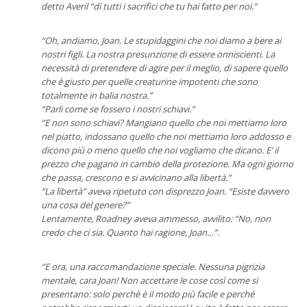
detto Averil “di tutti i sacrifici che tu hai fatto per noi.”
“Oh, andiamo, Joan. Le stupidaggini che noi diamo a bere ai
nostri figli. La nostra presunzione di essere onniscienti. La
necessità di pretendere di agire per il meglio, di sapere quello
che è giusto per quelle creaturine impotenti che sono
totalmente in balia nostra.”
“Parli come se fossero i nostri schiavi.”
“E non sono schiavi? Mangiano quello che noi mettiamo loro
nel piatto, indossano quello che noi mettiamo loro addosso e
dicono più o meno quello che noi vogliamo che dicano. E’ il
prezzo che pagano in cambio della protezione. Ma ogni giorno
che passa, crescono e si avvicinano alla libertà.”
“La libertà” aveva ripetuto con disprezzo Joan. “Esiste davvero
una cosa del genere?”
Lentamente, Roadney aveva ammesso, avvilito: “No, non
credo che ci sia. Quanto hai ragione, Joan…”.
“E ora, una raccomandazione speciale. Nessuna pigrizia
mentale, cara Joan! Non accettare le cose così come si
presentano: solo perchè è il modo più facile e perché