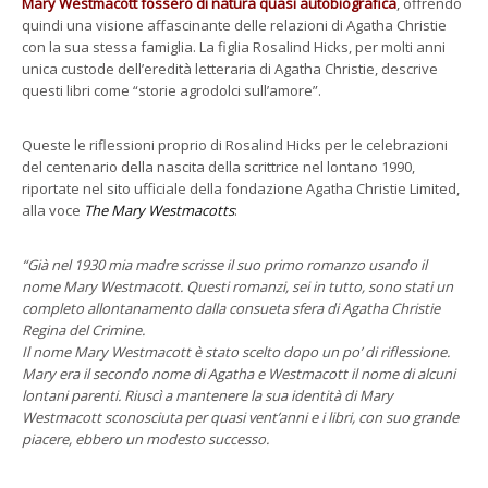
Mary Westmacott fossero di natura quasi autobiografica
, offrendo
quindi una visione affascinante delle relazioni di Agatha Christie
con la sua stessa famiglia. La figlia Rosalind Hicks, per molti anni
unica custode dell’eredità letteraria di Agatha Christie, descrive
questi libri come “storie agrodolci sull’amore”.
Queste le riflessioni proprio di Rosalind Hicks per le celebrazioni
del centenario della nascita della scrittrice nel lontano 1990,
riportate nel sito ufficiale della fondazione Agatha Christie Limited,
alla voce
The Mary Westmacotts
:
“Già nel 1930 mia madre scrisse il suo primo romanzo usando il
nome Mary Westmacott. Questi romanzi, sei in tutto, sono stati un
completo allontanamento dalla consueta sfera di Agatha Christie
Regina del Crimine.
Il nome Mary Westmacott è stato scelto dopo un po’ di riflessione.
Mary era il secondo nome di Agatha e Westmacott il nome di alcuni
lontani parenti. Riuscì a mantenere la sua identità di Mary
Westmacott sconosciuta per quasi vent’anni e i libri, con suo grande
piacere, ebbero un modesto successo.