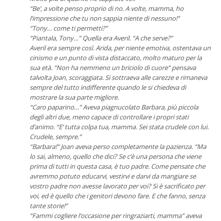
“Be’, a volte penso proprio di no. A volte, mamma, ho
l’impressione che tu non sappia niente di nessuno!”
“Tony… come ti permetti?”
“Piantala, Tony…” Quella era Averil. “A che serve?”
Averil era sempre così. Arida, per niente emotiva, ostentava un
cinismo e un punto di vista distaccato, molto maturo per la
sua età. “Non ha nemmeno un briciolo di cuore” pensava
talvolta Joan, scoraggiata. Si sottraeva alle carezze e rimaneva
sempre del tutto indifferente quando le si chiedeva di
mostrare la sua parte migliore.
“Caro paparino…” Aveva piagnucolato Barbara, più piccola
degli altri due, meno capace di controllare i propri stati
d’animo. “E’ tutta colpa tua, mamma. Sei stata crudele con lui.
Crudele, sempre.”
“Barbara!” Joan aveva perso completamente la pazienza. “Ma
lo sai, almeno, quello che dici? Se c’è una persona che viene
prima di tutti in questa casa, è tuo padre. Come pensate che
avremmo potuto educarvi, vestirvi e darvi da mangiare se
vostro padre non avesse lavorato per voi? Si è sacrificato per
voi, ed è quello che i genitori devono fare. E che fanno, senza
tante storie!”
“Fammi cogliere l’occasione per ringraziarti, mamma” aveva