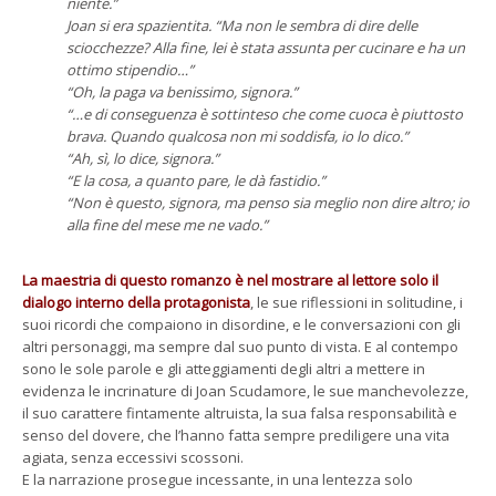
niente.”
Joan si era spazientita. “Ma non le sembra di dire delle
sciocchezze? Alla fine, lei è stata assunta per cucinare e ha un
ottimo stipendio…”
“Oh, la paga va benissimo, signora.”
“…e di conseguenza è sottinteso che come cuoca è piuttosto
brava. Quando qualcosa non mi soddisfa, io lo dico.”
“Ah, sì, lo dice, signora.”
“E la cosa, a quanto pare, le dà fastidio.”
“Non è questo, signora, ma penso sia meglio non dire altro; io
alla fine del mese me ne vado.”
La maestria di questo romanzo è nel mostrare al lettore solo il
dialogo interno della protagonista
, le sue riflessioni in solitudine, i
suoi ricordi che compaiono in disordine, e le conversazioni con gli
altri personaggi, ma sempre dal suo punto di vista. E al contempo
sono le sole parole e gli atteggiamenti degli altri a mettere in
evidenza le incrinature di Joan Scudamore, le sue manchevolezze,
il suo carattere fintamente altruista, la sua falsa responsabilità e
senso del dovere, che l’hanno fatta sempre prediligere una vita
agiata, senza eccessivi scossoni.
E la narrazione prosegue incessante, in una lentezza solo