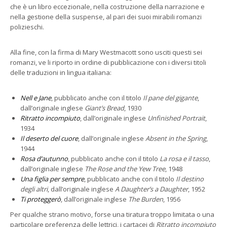
che è un libro eccezionale, nella costruzione della narrazione e
nella gestione della suspense, al pari dei suoi mirabili romanzi
polizieschi.
Alla fine, con la firma di Mary Westmacott sono usciti questi sei
romanzi, ve li riporto in ordine di pubblicazione con i diversi titoli
delle traduzioni in lingua italiana:
Nell e Jane
, pubblicato anche con il titolo
Il pane del gigante
,
dall’originale inglese
Giant’s Bread
, 1930
Ritratto incompiuto
, dall’originale inglese
Unfinished Portrait
,
1934
Il deserto del cuore
, dall’originale inglese
Absent in the Spring
,
1944
Rosa d’autunno
, pubblicato anche con il titolo
La rosa e il tasso
,
dall’originale inglese
The Rose and the Yew Tree
, 1948
Una figlia per sempre
, pubblicato anche con il titolo
Il destino
degli altri
, dall’originale inglese
A Daughter’s a Daughter
, 1952
Ti proteggerò
, dall’originale inglese
The Burden
, 1956
Per qualche strano motivo, forse una tiratura troppo limitata o una
particolare preferenza delle lettrici, i cartacei di
Ritratto incompiuto