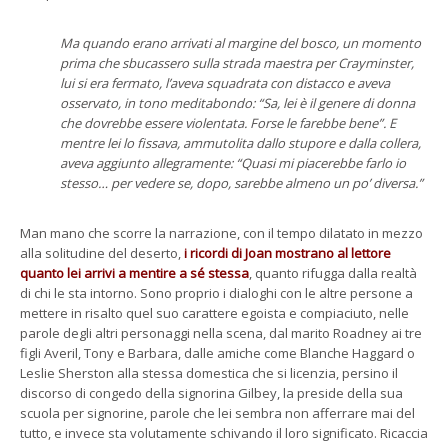
Ma quando erano arrivati al margine del bosco, un momento
prima che sbucassero sulla strada maestra per Crayminster,
lui si era fermato, l’aveva squadrata con distacco e aveva
osservato, in tono meditabondo: “Sa, lei è il genere di donna
che dovrebbe essere violentata. Forse le farebbe bene”. E
mentre lei lo fissava, ammutolita dallo stupore e dalla collera,
aveva aggiunto allegramente: “Quasi mi piacerebbe farlo io
stesso… per vedere se, dopo, sarebbe almeno un po’ diversa.”
Man mano che scorre la narrazione, con il tempo dilatato in mezzo
alla solitudine del deserto,
i ricordi di Joan mostrano al lettore
quanto lei arrivi a mentire a sé stessa
, quanto rifugga dalla realtà
di chi le sta intorno. Sono proprio i dialoghi con le altre persone a
mettere in risalto quel suo carattere egoista e compiaciuto, nelle
parole degli altri personaggi nella scena, dal marito Roadney ai tre
figli Averil, Tony e Barbara, dalle amiche come Blanche Haggard o
Leslie Sherston alla stessa domestica che si licenzia, persino il
discorso di congedo della signorina Gilbey, la preside della sua
scuola per signorine, parole che lei sembra non afferrare mai del
tutto, e invece sta volutamente schivando il loro significato. Ricaccia