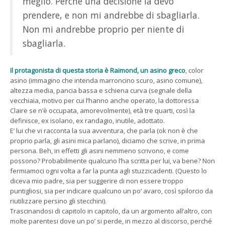
meglio. Perché una decisione la devo
prendere, e non mi andrebbe di sbagliarla.
Non mi andrebbe proprio per niente di
sbagliarla.
Il protagonista di questa storia è Raimond, un asino greco
, color
asino (immagino che intenda marroncino scuro, asino comune),
altezza media, pancia bassa e schiena curva (segnale della
vecchiaia, motivo per cui l’hanno anche operato, la dottoressa
Claire se n’è occupata, amorevolmente), età tre quarti, così la
definisce, ex isolano, ex randagio, inutile, adottato.
E’ lui che vi racconta la sua avventura, che parla (ok non è che
proprio parla, gli asini mica parlano), diciamo che scrive, in prima
persona. Beh, in effetti gli asini nemmeno scrivono, e come
possono? Probabilmente qualcuno l’ha scritta per lui, va bene? Non
fermiamoci ogni volta a far la punta agli stuzzicadenti. (Questo lo
diceva mio padre, sia per suggerire di non essere troppo
puntigliosi, sia per indicare qualcuno un po’ avaro, così spilorcio da
riutilizzare persino gli stecchini).
Trascinandosi di capitolo in capitolo, da un argomento all’altro, con
molte parentesi dove un po’ si perde, in mezzo al discorso, perché