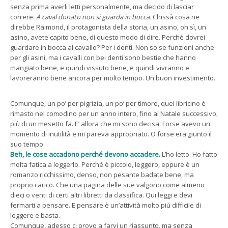
senza prima averli letti personalmente, ma decido di lasciar
correre.
A caval donato non si guarda in bocca.
Chissà cosa ne
direbbe Raimond, il protagonista della storia, un asino, oh sì, un
asino, avete capito bene, di questo modo di dire. Perché dovrei
guardare in bocca al cavallo? Per i denti. Non so se funzioni anche
per gli asini, ma i cavalli con bei denti sono bestie che hanno
mangiato bene, e quindi vissuto bene, e quindi vivranno e
lavoreranno bene ancora per molto tempo. Un buon investimento.
Comunque, un po’ per pigrizia, un po’ per timore, quel libricino è
rimasto nel comodino per un anno intero, fino al Natale successivo,
più di un mesetto fa. E’ allora che mi sono decisa. Forse avevo un
momento di inutilità e mi pareva appropriato. O forse era giunto il
suo tempo.
Beh, le cose accadono perché devono accadere.
L’ho letto. Ho fatto
molta fatica a leggerlo. Perché è piccolo, leggero, eppure è un
romanzo ricchissimo, denso, non pesante badate bene, ma
proprio carico. Che una pagina delle sue valgono come almeno
dieci o venti di certi altri libretti da classifica. Qui leggi e devi
fermarti a pensare. E pensare è un’attività molto più difficile di
leggere e basta.
Comunque, adesso ci provo a farvi un riassunto, ma senza