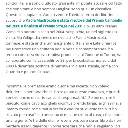
scrittori italiani sono piuttosto ignorante, mi potete scusare col fatto
che sono tanti e non sempre i migliori sono quelli in classifica.
Questo lo sappiamo. Vado a vedere l’aletta interna del libricino e
scopro che
Paola Mastrocola è stata vincitore del Premio Campiello
nel 2000 e finalista al Premio Strega nel 2001.
Poi un altro Premio
Campiello portato a casa nel 2004. Accipicchia, un bel biglietto da
visita. Ma Wikipedia invece mi rivela che Paola Mastrocola,
torinese, è stata anche un’insegnante di Italiano e Latino nei licei,
poi ricercatrice universitaria per la poesia contemporanea, ha
tenuto corsi di scrittura creativa promossi dal Comune di Torino, ha
collaborato con la casa editrice SEI per la scolastica, ma solo dal
2000 è diventata scrittrice di narrativa in pianta stabile, prima con
Guanda e poi con Einaudi.
Insomma, le premesse erano buone ma incerte. Non volevo
deludere la persona che mi ha regalato questo romanzo, e quindi
sentivo anche un certo carico di responsabilità. Se poi non mi è
piaciuto, come cavolacci glielo dico?! La prendo larga, larghissima, e
intanto chiedo come mai la scelta è caduta su questo titolo. “L’ho
trovato per caso”, ma nessuno di noi due credo al caso, c’è sempre
una ragione, “e ha delle ottime recensioni, pare sia un libro da non
perdere assolutamente.” Vorrei ricordare che non si regalano libri