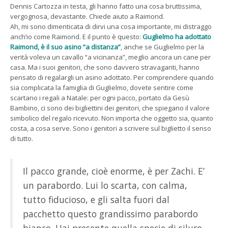
Dennis Cartozza in testa, gli hanno fatto una cosa bruttissima,
vergognosa, devastante. Chiede aiuto a Raimond.
Ah, mi sono dimenticata di dirvi una cosa importante, mi distraggo
anch’io come Raimond. E il punto è questo:
Guglielmo ha adottato
Raimond, è il suo asino “a distanza”
, anche se Guglielmo per la
verità voleva un cavallo “a vicinanza”, meglio ancora un cane per
casa. Ma i suoi genitori, che sono davvero stravaganti, hanno
pensato di regalargli un asino adottato. Per comprendere quando
sia complicata la famiglia di Guglielmo, dovete sentire come
scartano i regali a Natale: per ogni pacco, portato da Gesù
Bambino, ci sono dei bigliettini dei genitori, che spiegano il valore
simbolico del regalo ricevuto. Non importa che oggetto sia, quanto
costa, a cosa serve. Sono i genitori a scrivere sul biglietto il senso
di tutto.
Il pacco grande, cioè enorme, è per Zachi. E’
un parabordo. Lui lo scarta, con calma,
tutto fiducioso, e gli salta fuori dal
pacchetto questo grandissimo parabordo