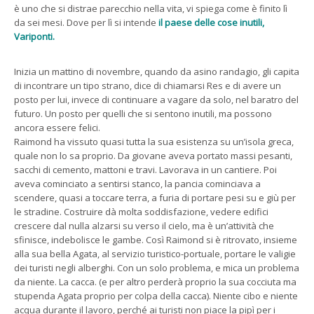
è uno che si distrae parecchio nella vita, vi spiega come è finito lì
da sei mesi. Dove per lì si intende
il paese delle cose inutili,
Variponti.
Inizia un mattino di novembre, quando da asino randagio, gli capita
di incontrare un tipo strano, dice di chiamarsi Res e di avere un
posto per lui, invece di continuare a vagare da solo, nel baratro del
futuro. Un posto per quelli che si sentono inutili, ma possono
ancora essere felici.
Raimond ha vissuto quasi tutta la sua esistenza su un’isola greca,
quale non lo sa proprio. Da giovane aveva portato massi pesanti,
sacchi di cemento, mattoni e travi. Lavorava in un cantiere. Poi
aveva cominciato a sentirsi stanco, la pancia cominciava a
scendere, quasi a toccare terra, a furia di portare pesi su e giù per
le stradine. Costruire dà molta soddisfazione, vedere edifici
crescere dal nulla alzarsi su verso il cielo, ma è un’attività che
sfinisce, indebolisce le gambe. Così Raimond si è ritrovato, insieme
alla sua bella Agata, al servizio turistico-portuale, portare le valigie
dei turisti negli alberghi. Con un solo problema, e mica un problema
da niente. La cacca. (e per altro perderà proprio la sua cocciuta ma
stupenda Agata proprio per colpa della cacca). Niente cibo e niente
acqua durante il lavoro, perché ai turisti non piace la pipì per i