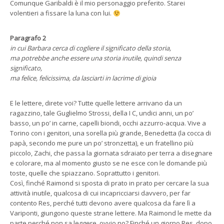
Comunque Garibaldi è il mio personaggio preferito. Starei
volentieri a fissare la luna con lui.
Paragrafo 2
in cui Barbara cerca di cogliere il significato della storia,
ma potrebbe anche essere una storia inutile, quindi senza
significato,
ma felice, felicissima, da lasciarti in lacrime di gioia
E le lettere, direte voi? Tutte quelle lettere arrivano da un
ragazzino, tale Guglielmo Strossi, della I C, undici anni, un po’
basso, un po’ in carne, capelli biondi, occhi azzurro-acqua. Vive a
Torino con i genitori, una sorella più grande, Benedetta (la cocca di
papà, secondo me pure un po’ stronzetta), e un fratellino più
piccolo, Zachi, che passa la giornata sdraiato per terra a disegnare
e colorare, ma al momento giusto se ne esce con le domande più
toste, quelle che spiazzano. Soprattutto i genitori.
Così, finché Raimond si sposta di prato in prato per cercare la sua
attività inutile, qualcosa di cui incapricciarsi davvero, per far
contento Res, perché tutti devono avere qualcosa da fare lì a
Variponti, giungono queste strane lettere. Ma Raimond le mette da
parte perché non sa leggere, ovvio no? Finché un giorno Res, dopo