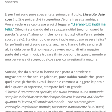
sapere!)
Lì per lì mi sono pure spaventata, prima per il titolo,
L’esercito delle
cose inutili
,
e poi perché in copertina c’è una frasetta ambigua.
Vorrei vedere se capitasse a voi di leggere:
“Lì erano tutti inutili ma
felici.”
Oibò, mi sta dando della ragazza inutile? (no, non userò la
parola “signora”, almeno finché non arrivo agli ottant’anni, potete
scordarvelo). Sta dicendo che sono inutile ma posso essere felice?
Un po’ inutile mi ci sono sentita, anzi, mi ci hanno fatto sentire gli
altri a dirla bene. E ci ho messo davvero molto, direi la maggior
parte della vita fin qui, a trovare il mio posticino in questo mondo e
una parvenza di scopo, qualcosa per cui svegliarsi la mattina.
Sorrido, che da piccola mi hanno insegnato a sorridere e
ringraziare anche per i regali brutti, pure Babbo Natale che ignora
quello che gli chiedo. Giro il libricino e comincio a leggere le parole
della quarta di copertina, stampate belle in grande.
“Questo è un romanzo speciale, che ruota intorno a una domanda
semplice e decisiva: cos’è che riempie davvero la nostra vita? Anche
quando fai la cosa più inutile del mondo – che sia raccogliere
conchiglie, trapiantare primule, trascinare stancamente i tuoi passi,
invecchiare, amare qualcuno in silenzio – puoi trovare una scintilla di