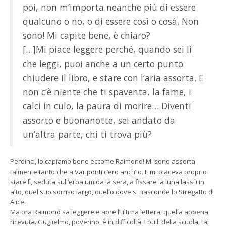
poi, non m’importa neanche più di essere
qualcuno o no, o di essere così o cosà. Non
sono! Mi capite bene, è chiaro?
[…]Mi piace leggere perché, quando sei lì
che leggi, puoi anche a un certo punto
chiudere il libro, e stare con l’aria assorta. E
non c’è niente che ti spaventa, la fame, i
calci in culo, la paura di morire… Diventi
assorto e buonanotte, sei andato da
un’altra parte, chi ti trova più?
Perdinci, lo capiamo bene eccome Raimond! Mi sono assorta
talmente tanto che a Variponti c’ero anch’io. E mi piaceva proprio
stare lì, seduta sull’erba umida la sera, a fissare la luna lassù in
alto, quel suo sorriso largo, quello dove si nasconde lo Stregatto di
Alice.
Ma ora Raimond sa leggere e apre l’ultima lettera, quella appena
ricevuta. Guglielmo, poverino, è in difficoltà. I bulli della scuola, tal