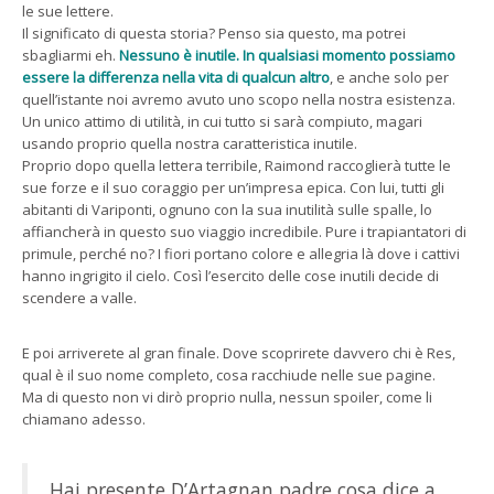
le sue lettere.
Il significato di questa storia? Penso sia questo, ma potrei
sbagliarmi eh.
Nessuno è inutile. In qualsiasi momento possiamo
essere la differenza nella vita di qualcun altro
, e anche solo per
quell’istante noi avremo avuto uno scopo nella nostra esistenza.
Un unico attimo di utilità, in cui tutto si sarà compiuto, magari
usando proprio quella nostra caratteristica inutile.
Proprio dopo quella lettera terribile, Raimond raccoglierà tutte le
sue forze e il suo coraggio per un’impresa epica. Con lui, tutti gli
abitanti di Variponti, ognuno con la sua inutilità sulle spalle, lo
affiancherà in questo suo viaggio incredibile. Pure i trapiantatori di
primule, perché no? I fiori portano colore e allegria là dove i cattivi
hanno ingrigito il cielo. Così l’esercito delle cose inutili decide di
scendere a valle.
E poi arriverete al gran finale. Dove scoprirete davvero chi è Res,
qual è il suo nome completo, cosa racchiude nelle sue pagine.
Ma di questo non vi dirò proprio nulla, nessun spoiler, come li
chiamano adesso.
Hai presente D’Artagnan padre cosa dice a