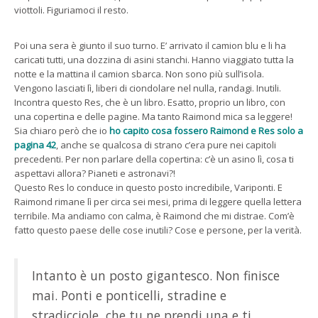
viottoli. Figuriamoci il resto.
Poi una sera è giunto il suo turno. E’ arrivato il camion blu e li ha
caricati tutti, una dozzina di asini stanchi. Hanno viaggiato tutta la
notte e la mattina il camion sbarca. Non sono più sull’isola.
Vengono lasciati lì, liberi di ciondolare nel nulla, randagi. Inutili.
Incontra questo Res, che è un libro. Esatto, proprio un libro, con
una copertina e delle pagine. Ma tanto Raimond mica sa leggere!
Sia chiaro però che io
ho capito cosa fossero Raimond e Res solo a
pagina 42
, anche se qualcosa di strano c’era pure nei capitoli
precedenti. Per non parlare della copertina: c’è un asino lì, cosa ti
aspettavi allora? Pianeti e astronavi?!
Questo Res lo conduce in questo posto incredibile, Variponti. E
Raimond rimane lì per circa sei mesi, prima di leggere quella lettera
terribile. Ma andiamo con calma, è Raimond che mi distrae. Com’è
fatto questo paese delle cose inutili? Cose e persone, per la verità.
Intanto è un posto gigantesco. Non finisce
mai. Ponti e ponticelli, stradine e
stradicciole, che tu ne prendi una e ti