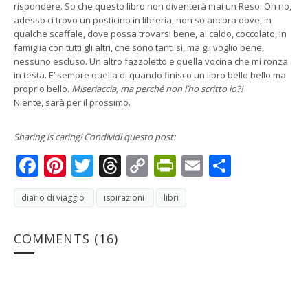
rispondere. So che questo libro non diventerà mai un Reso. Oh no,
adesso ci trovo un posticino in libreria, non so ancora dove, in
qualche scaffale, dove possa trovarsi bene, al caldo, coccolato, in
famiglia con tutti gli altri, che sono tanti sì, ma gli voglio bene,
nessuno escluso. Un altro fazzoletto e quella vocina che mi ronza
in testa. E’ sempre quella di quando finisco un libro bello bello ma
proprio bello.
Miseriaccia, ma perché non l’ho scritto io?!
Niente, sarà per il prossimo.
Sharing is caring! Condividi questo post:
Facebook
Pinterest
Twitter
Threads
Copy
PrintFriendly
Email
Condivi
Link
diario di viaggio
ispirazioni
libri
COMMENTS
(16)