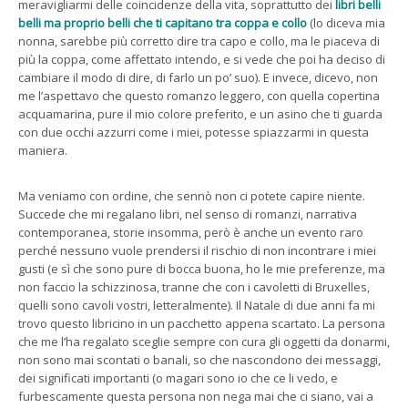
meravigliarmi delle coincidenze della vita, soprattutto dei
libri belli
belli ma proprio belli che ti capitano tra coppa e collo
(lo diceva mia
nonna, sarebbe più corretto dire tra capo e collo, ma le piaceva di
più la coppa, come affettato intendo, e si vede che poi ha deciso di
cambiare il modo di dire, di farlo un po’ suo). E invece, dicevo, non
me l’aspettavo che questo romanzo leggero, con quella copertina
acquamarina, pure il mio colore preferito, e un asino che ti guarda
con due occhi azzurri come i miei, potesse spiazzarmi in questa
maniera.
Ma veniamo con ordine, che sennò non ci potete capire niente.
Succede che mi regalano libri, nel senso di romanzi, narrativa
contemporanea, storie insomma, però è anche un evento raro
perché nessuno vuole prendersi il rischio di non incontrare i miei
gusti (e sì che sono pure di bocca buona, ho le mie preferenze, ma
non faccio la schizzinosa, tranne che con i cavoletti di Bruxelles,
quelli sono cavoli vostri, letteralmente). Il Natale di due anni fa mi
trovo questo libricino in un pacchetto appena scartato. La persona
che me l’ha regalato sceglie sempre con cura gli oggetti da donarmi,
non sono mai scontati o banali, so che nascondono dei messaggi,
dei significati importanti (o magari sono io che ce li vedo, e
furbescamente questa persona non nega mai che ci siano, vai a