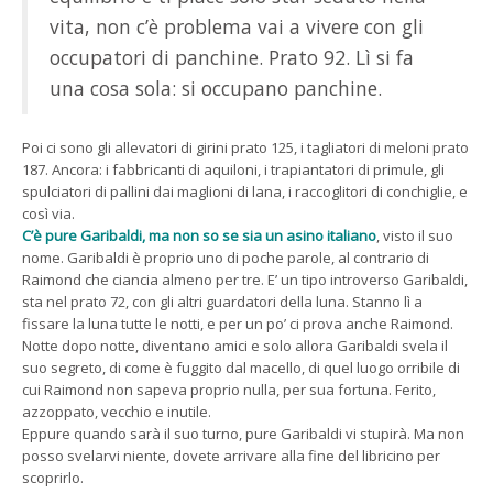
vita, non c’è problema vai a vivere con gli
occupatori di panchine. Prato 92. Lì si fa
una cosa sola: si occupano panchine.
Poi ci sono gli allevatori di girini prato 125, i tagliatori di meloni prato
187. Ancora: i fabbricanti di aquiloni, i trapiantatori di primule, gli
spulciatori di pallini dai maglioni di lana, i raccoglitori di conchiglie, e
così via.
C’è pure Garibaldi, ma non so se sia un asino italiano
, visto il suo
nome. Garibaldi è proprio uno di poche parole, al contrario di
Raimond che ciancia almeno per tre. E’ un tipo introverso Garibaldi,
sta nel prato 72, con gli altri guardatori della luna. Stanno lì a
fissare la luna tutte le notti, e per un po’ ci prova anche Raimond.
Notte dopo notte, diventano amici e solo allora Garibaldi svela il
suo segreto, di come è fuggito dal macello, di quel luogo orribile di
cui Raimond non sapeva proprio nulla, per sua fortuna. Ferito,
azzoppato, vecchio e inutile.
Eppure quando sarà il suo turno, pure Garibaldi vi stupirà. Ma non
posso svelarvi niente, dovete arrivare alla fine del libricino per
scoprirlo.