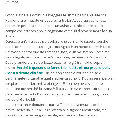
un Reso
Eccoci al finale. Continuo a rileggere le ultime pagine, quelle che
Raimond si è rifiutato di leggere, furbo lui. Aveva già capito tutto,
non male per essere un asino, un asino vecchio, inutile, con le
zampe che scrocchiano, e cagasotto come gli diceva sempre la sua
Agata.
Questa è un’altra cosa particolare, che voi non lo sapete, perché
non l’ho mai detto tanto in giro, ma Agata è un nome che mi è caro.
E trovarlo dentro questo romanzo, beh, è un po’ strano. Come mai
mi sia legato addosso… è un’altra storia, facciamo un’altra volta.
Devo prendere un altro fazzoletto, ne ho già tre fradici sopra il
tavolo.
Perché è questo che fanno i libri belli belli ma proprio belli.
Piangi a dirotto alla fine.
Oh, se non capita a voi, non so se è
perché siete fortunati e quella sbilenca sono io. Può essere, però a
me piace se un libro mi fa piangere. E non perché ci sia morto
qualcuno ma perché la trama è filata via liscia e sono tutti contenti,
più o meno. A parte Dennis Cartozza, con il sedere di fuori, dopo il
morso di Garibaldi…
Ho ancora tante domande, tutte affollate nella testa, tipo che
dovrei scriverla io una lunga lettera alla signora Mastrocola, ma
chissà quante ne ha già ricevute, e si sarà anche stufata di