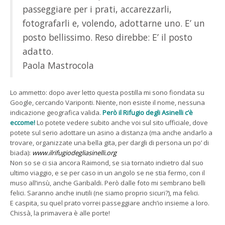
passeggiare per i prati, accarezzarli,
fotografarli e, volendo, adottarne uno. E’ un
posto bellissimo. Reso direbbe: E’ il posto
adatto.
Paola Mastrocola
Lo ammetto: dopo aver letto questa postilla mi sono fiondata su
Google, cercando Variponti. Niente, non esiste il nome, nessuna
indicazione geografica valida.
Però il Rifugio degli Asinelli c’è
eccome!
Lo potete vedere subito anche voi sul sito ufficiale, dove
potete sul serio adottare un asino a distanza (ma anche andarlo a
trovare, organizzate una bella gita, per dargli di persona un po’ di
biada):
www.ilrifugiodegliasinelli.org
Non so se ci sia ancora Raimond, se sia tornato indietro dal suo
ultimo viaggio, e se per caso in un angolo se ne stia fermo, con il
muso all’insù, anche Garibaldi. Però dalle foto mi sembrano belli
felici. Saranno anche inutili (ne siamo proprio sicuri?), ma felici.
E caspita, su quel prato vorrei passeggiare anch’io insieme a loro.
Chissà, la primavera è alle porte!