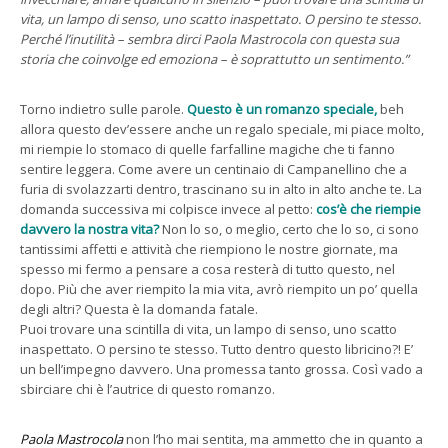
vita, un lampo di senso, uno scatto inaspettato. O persino te stesso.
Perché l’inutilità – sembra dirci Paola Mastrocola con questa sua
storia che coinvolge ed emoziona – è soprattutto un sentimento.”
Torno indietro sulle parole.
Questo è un romanzo speciale,
beh
allora questo dev’essere anche un regalo speciale, mi piace molto,
mi riempie lo stomaco di quelle farfalline magiche che ti fanno
sentire leggera. Come avere un centinaio di Campanellino che a
furia di svolazzarti dentro, trascinano su in alto in alto anche te. La
domanda successiva mi colpisce invece al petto:
cos’è che riempie
davvero la nostra vita?
Non lo so, o meglio, certo che lo so, ci sono
tantissimi affetti e attività che riempiono le nostre giornate, ma
spesso mi fermo a pensare a cosa resterà di tutto questo, nel
dopo. Più che aver riempito la mia vita, avrò riempito un po’ quella
degli altri? Questa è la domanda fatale.
Puoi trovare una scintilla di vita, un lampo di senso, uno scatto
inaspettato. O persino te stesso. Tutto dentro questo libricino?! E’
un bell’impegno davvero. Una promessa tanto grossa. Così vado a
sbirciare chi è l’autrice di questo romanzo.
Paola Mastrocola
non l’ho mai sentita, ma ammetto che in quanto a