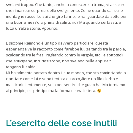
svelarvi troppo. Che tanto, anche a conoscere la trama, vi assicuro
che rimarrete sorpresi dello svolgimento. Come quando sali sulle
montagne russe. Lo sai che giro fanno, le hai guardate da sotto per
una buona mezz’ora prima di salirci, no? Ma quando sei lassù, è
tutta un’altra storia. Appunto.
E siccome Raimond è un tipo davvero particolare, questa
esperienza ve la racconto come farebbe lui, saltando tra le parole,
scalciando tra le frasi, ragliando contro le virgole, titoli e sottotitoli
che anticipano, incuriosiscono, non svelano nulla eppure ti
tengono lì, saldo.
Mi ha talmente portato dentro il suo mondo, che sto cominciando a
cianciare come lui e sono tentata di raccogliere un filo d’erba e
masticarlo lentamente, solo per sentire che gusto ha. Ma torniamo
al principio, e il principio ha la forma di una lettera.
L’esercito delle cose inutili