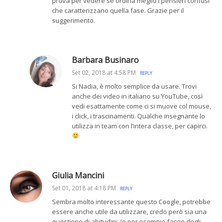
prova per vedere se ordina meglio i pensieri confusi
che caratterizzano quella fase. Grazie per il
suggerimento.
Barbara Businaro
Set 02, 2018 at 4:58 PM
REPLY
Si Nadia, è molto semplice da usare. Trovi
anche dei video in italiano su YouTube, così
vedi esattamente come ci si muove col mouse,
i click, i trascinamenti. Qualche insegnante lo
utilizza in team con l’intera classe, per capirci.
Giulia Mancini
Set 01, 2018 at 4:18 PM
REPLY
Sembra molto interessante questo Coogle, potrebbe
essere anche utile da utilizzare, credo però sia una
questione di abitudini. Io per esempio faccio degli