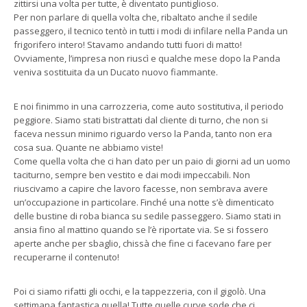
zittirsi una volta per tutte, è diventato puntiglioso.
Per non parlare di quella volta che, ribaltato anche il sedile
passeggero, il tecnico tentò in tutti i modi di infilare nella Panda un
frigorifero intero! Stavamo andando tutti fuori di matto!
Ovviamente, l’impresa non riuscì e qualche mese dopo la Panda
veniva sostituita da un Ducato nuovo fiammante.
E noi finimmo in una carrozzeria, come auto sostitutiva, il periodo
peggiore. Siamo stati bistrattati dal cliente di turno, che non si
faceva nessun minimo riguardo verso la Panda, tanto non era
cosa sua. Quante ne abbiamo viste!
Come quella volta che ci han dato per un paio di giorni ad un uomo
taciturno, sempre ben vestito e dai modi impeccabili. Non
riuscivamo a capire che lavoro facesse, non sembrava avere
un’occupazione in particolare. Finché una notte s’è dimenticato
delle bustine di roba bianca su sedile passeggero. Siamo stati in
ansia fino al mattino quando se l’è riportate via. Se si fossero
aperte anche per sbaglio, chissà che fine ci facevano fare per
recuperarne il contenuto!
Poi ci siamo rifatti gli occhi, e la tappezzeria, con il gigolò. Una
settimana fantastica quella! Tutte quelle curve sode che ci