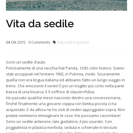
Vita da sedile
04
Ott
2015
Racconti e poesie
0
Comments
Sono un sedile d’auto.
Precisamente di una vecchia Fiat Panda, 1200, color bianco. Siamo
stati accoppiati nel lontano 1992, in Polonia, credo. Sicuramente
quella non era lingua italiana ed abbiamo fatto un lungo viaggio in
treno. Che emozione il vento! E poi un tragitto più corto nella parte
bassa di una bisarca. E lì soffrivo di claustrofobia.
Ho passato qualche mese nascosto dentro una concessionaria,
finché finalmente una giovane coppia con bimba piccola ci ha
acquistato. E da allora ne ho visti di sederi appoggiatisi sopra. Non
potete nemmeno immaginare le cose che possiamo raccontare!
Sono un sedile anteriore, lato guidatore, il più usurato. Con
poggiatesta in plastica morbida, seduta e schienale in tessuto