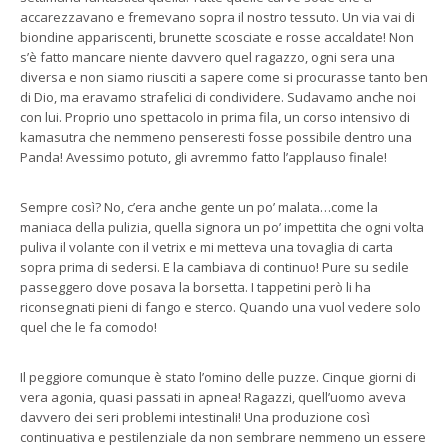
accarezzavano e fremevano sopra il nostro tessuto. Un via vai di
biondine appariscenti, brunette scosciate e rosse accaldate! Non
s’è fatto mancare niente davvero quel ragazzo, ogni sera una
diversa e non siamo riusciti a sapere come si procurasse tanto ben
di Dio, ma eravamo strafelici di condividere. Sudavamo anche noi
con lui. Proprio uno spettacolo in prima fila, un corso intensivo di
kamasutra che nemmeno penseresti fosse possibile dentro una
Panda! Avessimo potuto, gli avremmo fatto l’applauso finale!
Sempre così? No, c’era anche gente un po’ malata…come la
maniaca della pulizia, quella signora un po’ impettita che ogni volta
puliva il volante con il vetrix e mi metteva una tovaglia di carta
sopra prima di sedersi. E la cambiava di continuo! Pure su sedile
passeggero dove posava la borsetta. I tappetini però li ha
riconsegnati pieni di fango e sterco. Quando una vuol vedere solo
quel che le fa comodo!
Il peggiore comunque è stato l’omino delle puzze. Cinque giorni di
vera agonia, quasi passati in apnea! Ragazzi, quell’uomo aveva
davvero dei seri problemi intestinali! Una produzione così
continuativa e pestilenziale da non sembrare nemmeno un essere