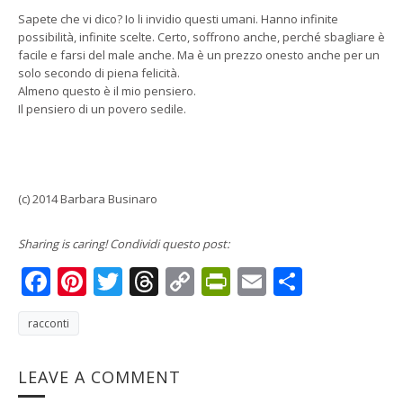
Sapete che vi dico? Io li invidio questi umani. Hanno infinite
possibilità, infinite scelte. Certo, soffrono anche, perché sbagliare è
facile e farsi del male anche. Ma è un prezzo onesto anche per un
solo secondo di piena felicità.
Almeno questo è il mio pensiero.
Il pensiero di un povero sedile.
(c) 2014 Barbara Businaro
Sharing is caring! Condividi questo post:
Facebook
Pinterest
Twitter
Threads
Copy
PrintFriendly
Email
Condivi
Link
racconti
LEAVE A COMMENT