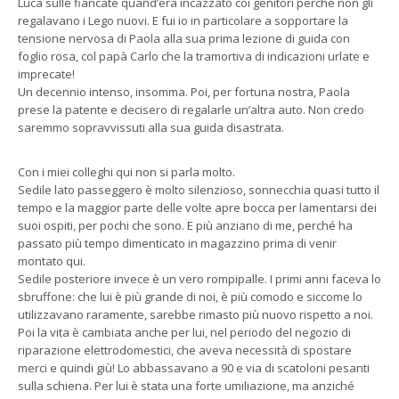
Luca sulle fiancate quand’era incazzato coi genitori perché non gli
regalavano i Lego nuovi. E fui io in particolare a sopportare la
tensione nervosa di Paola alla sua prima lezione di guida con
foglio rosa, col papà Carlo che la tramortiva di indicazioni urlate e
imprecate!
Un decennio intenso, insomma. Poi, per fortuna nostra, Paola
prese la patente e decisero di regalarle un’altra auto. Non credo
saremmo sopravvissuti alla sua guida disastrata.
Con i miei colleghi qui non si parla molto.
Sedile lato passeggero è molto silenzioso, sonnecchia quasi tutto il
tempo e la maggior parte delle volte apre bocca per lamentarsi dei
suoi ospiti, per pochi che sono. E più anziano di me, perché ha
passato più tempo dimenticato in magazzino prima di venir
montato qui.
Sedile posteriore invece è un vero rompipalle. I primi anni faceva lo
sbruffone: che lui è più grande di noi, è più comodo e siccome lo
utilizzavano raramente, sarebbe rimasto più nuovo rispetto a noi.
Poi la vita è cambiata anche per lui, nel periodo del negozio di
riparazione elettrodomestici, che aveva necessità di spostare
merci e quindi giù! Lo abbassavano a 90 e via di scatoloni pesanti
sulla schiena. Per lui è stata una forte umiliazione, ma anziché