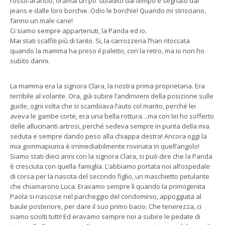
rosso-arancio, oramai un po’ sbiadito dal tempo e segnato dai
jeans e dalle loro borchie. Odio le borchie! Quando mi strisciano,
fanno un male cane!
Ci siamo sempre appartenuti, la Panda ed io.
Mai stati scalfiti più di tanto. Si, la carrozzeria l’han ritoccata
quando la mamma ha preso il paletto, con la retro, ma io non ho
subìto danni.
La mamma era la signora Clara, la nostra prima proprietaria. Era
terribile al volante. Ora, già subire l’andirivieni della posizione sulle
guide, ogni volta che si scambiava l’auto col marito, perché lei
aveva le gambe corte, era una bella rottura…ma con lei ho sofferto
delle allucinanti artrosi, perché sedeva sempre in punta della mia
seduta e sempre dando peso alla chiappa destra! Ancora oggi la
mia gommapiuma è irrimediabilmente rovinata in quell’angolo!
Siamo stati dieci anni con la signora Clara, si può dire che la Panda
è cresciuta con quella famiglia. L’abbiamo portata noi all’ospedale
di corsa per la nascita del secondo figlio, un maschietto petulante
che chiamarono Luca. Eravamo sempre lì quando la primogenita
Paola si nascose nel parcheggio del condominio, appoggiata al
baule posteriore, per dare il suo primo bacio. Che tenerezza, ci
siamo sciolti tutti! Ed eravamo sempre noi a subire le pedate di