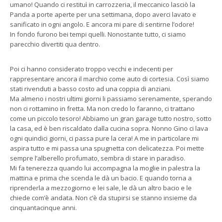
umano! Quando ci restituì in carrozzeria, il meccanico lasciò la
Panda a porte aperte per una settimana, dopo averci lavato e
sanificato in ogni angolo. E ancora mi pare di sentirne l’odore!
In fondo furono bei tempi quelli. Nonostante tutto, ci siamo
parecchio divertiti qua dentro.
Poi ci hanno considerato troppo vecchi e indecenti per
rappresentare ancora il marchio come auto di cortesia. Così siamo
stati rivenduti a basso costo ad una coppia di anziani.
Ma almeno i nostri ultimi giorni li passiamo serenamente, sperando
non ci rottamino in fretta. Ma non credo lo faranno, ci trattano
come un piccolo tesoro! Abbiamo un gran garage tutto nostro, sotto
la casa, ed è ben riscaldato dalla cucina sopra. Nonno Gino ci lava
ogni quindici giorni, ci passa pure la cera! A me in particolare mi
aspira tutto e mi passa una spugnetta con delicatezza. Poi mette
sempre l’alberello profumato, sembra di stare in paradiso.
Mi fa tenerezza quando lui accompagna la moglie in palestra la
mattina e prima che scenda le dà un bacio. E quando torna a
riprenderla a mezzogiorno e lei sale, le dà un altro bacio e le
chiede com’è andata. Non c’è da stupirsi se stanno insieme da
cinquantacinque anni.