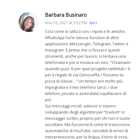
Barbara Businaro
Nov 18, 2021 at 5:52 PM
REPLY
Così come lo utilizzi con i nipoti e le amiche,
WhatsApp ha le stesse funzioni di altre
applicazioni, Messenger, Telegram, Twitter e
Instagram. E prima che ci fossero questi
strumenti, anche per lavoro, si tentava una
telefonata e poi si inviava un sms: “Chiamami
quando puoi, è per quel progetto taldeitali / è
per il regalo di zia Genoveffa / fissiamo la
pizza di classe…” Un tempo ero molto più
impegnata e il mio telefono (anzi, i due
telefoni, privato e aziendale) squillavano di
più.
Sui messaggi vocali, adesso si stanno
sviluppando degli algoritmi per “tradurli” in
messaggio scritto, proprio per chi non li vuole
ascoltare. Ma funzionerà come le trascrizioni
automatiche di YouTube, sensibili di errori di
interpretazione, per la lingua, il tono di voce,