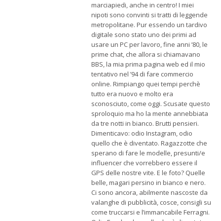
marciapiedi, anche in centro! I miei
nipoti sono convinti si tratti di leggende
metropolitane. Pur essendo un tardivo
digitale sono stato uno dei primi ad
usare un PC per lavoro, fine anni ’80, le
prime chat, che allora si chiamavano
BBS, la mia prima pagina web ed il mio
tentativo nel ’94 di fare commercio
online. Rimpiango quei tempi perchè
tutto era nuovo e molto era
sconosciuto, come oggi. Scusate questo
sproloquio ma ho la mente annebbiata
da tre notti in bianco. Brutti pensieri.
Dimenticavo: odio Instagram, odio
quello che è diventato. Ragazzotte che
sperano di fare le modelle, presunti/e
influencer che vorrebbero essere il
GPS delle nostre vite. E le foto? Quelle
belle, magari persino in bianco e nero.
Ci sono ancora, abilmente nascoste da
valanghe di pubblicità, cosce, consigli su
come truccarsi e l’immancabile Ferragni.