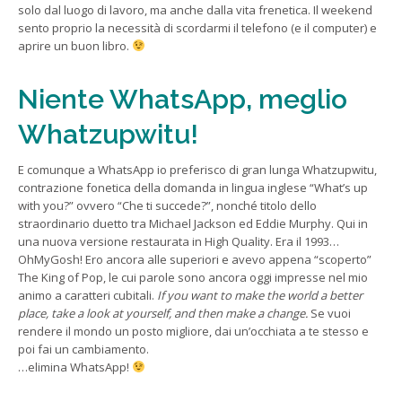
solo dal luogo di lavoro, ma anche dalla vita frenetica. Il weekend
sento proprio la necessità di scordarmi il telefono (e il computer) e
aprire un buon libro.
Niente WhatsApp, meglio
Whatzupwitu!
E comunque a WhatsApp io preferisco di gran lunga Whatzupwitu,
contrazione fonetica della domanda in lingua inglese “What’s up
with you?” ovvero “Che ti succede?”, nonché titolo dello
straordinario duetto tra Michael Jackson ed Eddie Murphy. Qui in
una nuova versione restaurata in High Quality. Era il 1993…
OhMyGosh! Ero ancora alle superiori e avevo appena “scoperto”
The King of Pop, le cui parole sono ancora oggi impresse nel mio
animo a caratteri cubitali.
If you want to make the world a better
place, take a look at yourself, and then make a change.
Se vuoi
rendere il mondo un posto migliore, dai un’occhiata a te stesso e
poi fai un cambiamento.
…elimina WhatsApp!