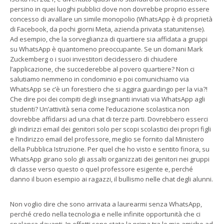
persino in quei luoghi pubblici dove non dovrebbe proprio essere
concesso di avallare un simile monopolio (WhatsApp è di proprietà
di Facebook, da pochi giorni Meta, azienda privata statunitense).
Ad esempio, che la sorveglianza di quartiere sia affidata a gruppi
su WhatsApp è quantomeno preoccupante. Se un domani Mark
Zuckemberg o i suoi investitori decidessero di chiudere
l’applicazione, che succederebbe al povero quartiere? Non ci
salutiamo nemmeno in condominio e poi comunichiamo via
WhatsApp se c’è un forestiero che si aggira guardingo per la via?!
Che dire poi dei compiti degli insegnanti inviati via WhatsApp agli
studenti? Un’attività seria come l’educazione scolastica non
dovrebbe affidarsi ad una chat di terze parti. Dovrebbero esserci
gli indirizzi email dei genitori solo per scopi scolastici dei propri figli
e l’indirizzo email del professore, meglio se fornito dal Ministero
della Pubblica Istruzione. Per quel che ho visto e sentito finora, su
WhatsApp girano solo gli assalti organizzati dei genitori nei gruppi
di classe verso questo o quel professore esigente e, perché
danno il buon esempio ai ragazzi, il bullismo nelle chat degli alunni.
Non voglio dire che sono arrivata a laurearmi senza WhatsApp,
perché credo nella tecnologia e nelle infinite opportunità che ci
spalanca davanti. In effetti sono stata la prima tra le mie amiche ad