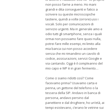
non posso farne a meno. Ho mani
grandi e dita conseguenti e fatico a
scrivere su queste microscopiche
tastiere, quindi a volte (orrore) uso i
vocali. Solo per comunicazioni di
servizio urgenti. Ma in generale amo e
odio tutti gli smartphone, senza i quali
ormai non possiamo fare quasi nulla,
potrei fare mille esempi, mi limito alla
mia banca cui non posso accedere
senza che mi rimandino un cavolo di
codice, assicurazioni, servizi Google e
via cantando. Oggi è il compleanno del
mio capo e WP è in gran fermento…
Come ci siamo ridotti così? Come
facevamo prima? Usavamo carta e
penna, un gettone del telefono o la
tessera della SIP. Andavo in banca di
persona, andavo persino dal
panettiere e dal droghiere, ho un’età, ai
tempi esistevano, c’erano le vetrine sui