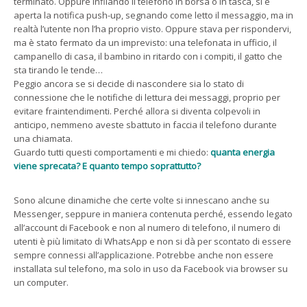
terminato. Oppure infilando il telefono in borsa o in tasca, si è
aperta la notifica push-up, segnando come letto il messaggio, ma in
realtà l’utente non l’ha proprio visto. Oppure stava per rispondervi,
ma è stato fermato da un imprevisto: una telefonata in ufficio, il
campanello di casa, il bambino in ritardo con i compiti, il gatto che
sta tirando le tende…
Peggio ancora se si decide di nascondere sia lo stato di
connessione che le notifiche di lettura dei messaggi, proprio per
evitare fraintendimenti. Perché allora si diventa colpevoli in
anticipo, nemmeno aveste sbattuto in faccia il telefono durante
una chiamata.
Guardo tutti questi comportamenti e mi chiedo:
quanta energia
viene sprecata? E quanto tempo soprattutto?
Sono alcune dinamiche che certe volte si innescano anche su
Messenger, seppure in maniera contenuta perché, essendo legato
all’account di Facebook e non al numero di telefono, il numero di
utenti è più limitato di WhatsApp e non si dà per scontato di essere
sempre connessi all’applicazione. Potrebbe anche non essere
installata sul telefono, ma solo in uso da Facebook via browser su
un computer.