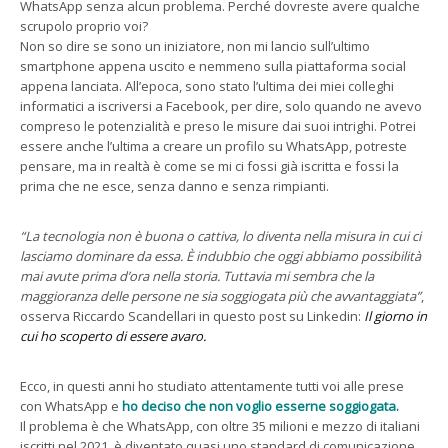
WhatsApp senza alcun problema. Perché dovreste avere qualche
scrupolo proprio voi?
Non so dire se sono un iniziatore, non mi lancio sull’ultimo
smartphone appena uscito e nemmeno sulla piattaforma social
appena lanciata. All’epoca, sono stato l’ultima dei miei colleghi
informatici a iscriversi a Facebook, per dire, solo quando ne avevo
compreso le potenzialità e preso le misure dai suoi intrighi. Potrei
essere anche l’ultima a creare un profilo su WhatsApp, potreste
pensare, ma in realtà è come se mi ci fossi già iscritta e fossi la
prima che ne esce, senza danno e senza rimpianti.
“La tecnologia non è buona o cattiva, lo diventa nella misura in cui ci
lasciamo dominare da essa. È indubbio che oggi abbiamo possibilità
mai avute prima d’ora nella storia. Tuttavia mi sembra che la
maggioranza delle persone ne sia soggiogata più che avvantaggiata”
,
osserva Riccardo Scandellari in questo post su Linkedin:
Il giorno in
cui ho scoperto di essere avaro.
Ecco, in questi anni ho studiato attentamente tutti voi alle prese
con WhatsApp e
ho deciso che non voglio esserne soggiogata.
Il problema è che WhatsApp, con oltre 35 milioni e mezzo di italiani
iscritti nel 2021, è diventato quasi uno standard di comunicazione