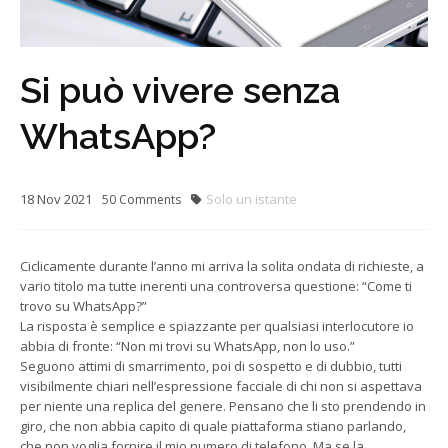
Si può vivere senza
WhatsApp?
18
Nov
2021
Solo un istante
50
Comments
Ciclicamente durante l’anno mi arriva la solita ondata di richieste, a
vario titolo ma tutte inerenti una controversa questione: “Come ti
trovo su WhatsApp?”
La risposta è semplice e spiazzante per qualsiasi interlocutore io
abbia di fronte: “Non mi trovi su WhatsApp, non lo uso.”
Seguono attimi di smarrimento, poi di sospetto e di dubbio, tutti
visibilmente chiari nell’espressione facciale di chi non si aspettava
per niente una replica del genere. Pensano che li sto prendendo in
giro, che non abbia capito di quale piattaforma stiano parlando,
che non voglia fornire il mio numero di telefono. Ma se la