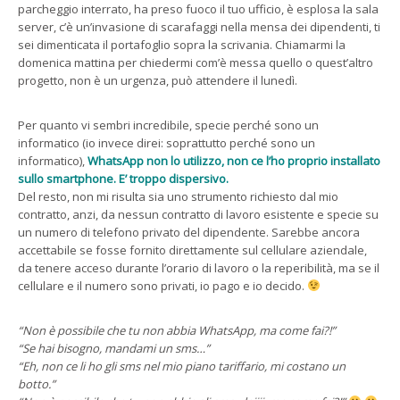
parcheggio interrato, ha preso fuoco il tuo ufficio, è esplosa la sala
server, c’è un’invasione di scarafaggi nella mensa dei dipendenti, ti
sei dimenticata il portafoglio sopra la scrivania. Chiamarmi la
domenica mattina per chiedermi com’è messa quello o quest’altro
progetto, non è un urgenza, può attendere il lunedì.
Per quanto vi sembri incredibile, specie perché sono un
informatico (io invece direi: soprattutto perché sono un
informatico),
WhatsApp non lo utilizzo, non ce l’ho proprio installato
sullo smartphone. E’ troppo dispersivo.
Del resto, non mi risulta sia uno strumento richiesto dal mio
contratto, anzi, da nessun contratto di lavoro esistente e specie su
un numero di telefono privato del dipendente. Sarebbe ancora
accettabile se fosse fornito direttamente sul cellulare aziendale,
da tenere acceso durante l’orario di lavoro o la reperibilità, ma se il
cellulare e il numero sono privati, io pago e io decido.
“Non è possibile che tu non abbia WhatsApp, ma come fai?!”
“Se hai bisogno, mandami un sms…”
“Eh, non ce li ho gli sms nel mio piano tariffario, mi costano un
botto.”