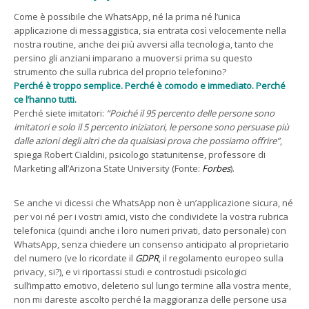
Come è possibile che WhatsApp, né la prima né l’unica
applicazione di messaggistica, sia entrata così velocemente nella
nostra routine, anche dei più avversi alla tecnologia, tanto che
persino gli anziani imparano a muoversi prima su questo
strumento che sulla rubrica del proprio telefonino?
Perché è troppo semplice. Perché è comodo e immediato. Perché
ce l’hanno tutti.
Perché siete imitatori:
“Poiché il 95 percento delle persone sono
imitatori e solo il 5 percento iniziatori, le persone sono persuase più
dalle azioni degli altri che da qualsiasi prova che possiamo offrire”
,
spiega Robert Cialdini, psicologo statunitense, professore di
Marketing all’Arizona State University (Fonte:
Forbes
).
Se anche vi dicessi che WhatsApp non è un’applicazione sicura, né
per voi né per i vostri amici, visto che condividete la vostra rubrica
telefonica (quindi anche i loro numeri privati, dato personale) con
WhatsApp, senza chiedere un consenso anticipato al proprietario
del numero (ve lo ricordate il
GDPR
, il regolamento europeo sulla
privacy, si?), e vi riportassi studi e controstudi psicologici
sull’impatto emotivo, deleterio sul lungo termine alla vostra mente,
non mi dareste ascolto perché la maggioranza delle persone usa