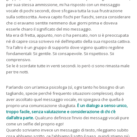
per sua stessa ammissione, mi ha risposto con un messaggio
vocale di pochi secondi, dove sfogava tutta la sua frustrazione
sulla sottoscritta. Aveva capito fischi per fiaschi, senza considerare
che ci eravamo sentite nemmeno due giorni prima e doveva
esserle chiaro il significato del mio messaggio.
Ma era di fretta, appunto, non ci ha pensato, non si è preoccupata
né di capire cosa scrivevo né dell’impatto della sua risposta cattiva.
Tra l’altro è un gruppo di supporto dove vigono quattro regoline
fondamentali: Sii gentile. Sii consapevole. Sii rispettoso. Sii
comprensivo.
Se le è scordate tutte in venti secondi. Io però ci sono rimasta male
per tre notti.
Parlando con un’amica psicologa (sì, ogni tanto ho bisogno di un
tagliando, specie perché frequento situazioni complesse), dopo
aver ascoltato quel messaggio vocale, mi spiegava che quella è
proprio una comunicazione sbagliata.
È un dialogo a senso unico,
troppo facile, senza valutazione e considerazione di chi c’è
dall’altra parte.
Qualcuno definisce l’invio dei messaggi vocali pure
come un selfie del proprio ego!
Quando scriviamo invece un messaggio di testo, rileggiamo subito
cosa abbiamo scritto, ce l’abbiamo lì sotto il naso, quindi stiamo più