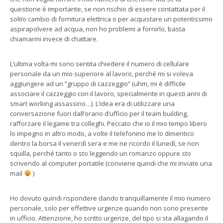
questione è importante, se non rischio di essere contattata per il
solito cambio di fornitura elettrica o per acquistare un potentissimo
aspirapolvere ad acqua, non ho problemi a fornirlo, basta
chiamarmi invece di chattare.
L’ultima volta mi sono sentita chiedere il numero di cellulare
personale da un mio superiore al lavoro, perché mi si voleva
aggiungere ad un “gruppo di cazzeggio” (uhm, mi è difficile
associare il cazzeggio con il lavoro, specialmente in questi anni di
smart working assassino…). L’idea era di utilizzare una
conversazione fuori dall’orario d’ufficio per il team building,
rafforzare il legame tra colleghi. Peccato che io il mio tempo libero
lo impegno in altro modo, a volte il telefonino me lo dimentico
dentro la borsa il venerdì sera e me ne ricordo il lunedì, se non
squilla, perché tanto o sto leggendo un romanzo oppure sto
scrivendo al computer portatile (conviene quindi che mi inviate una
mail
)
Ho dovuto quindi rispondere dando tranquillamente il mio numero
personale, solo per effettive urgenze quando non sono presente
in ufficio. Attenzione, ho scritto urgenze, del tipo si sta allagando il