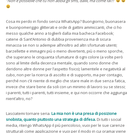
“Non è possibile che tu non abbia gli sms, daiiii, ma come fai?!”
Cosa mi perdo in fondo senza WhatsApp? Buongiorno, buonasera
e buonpomeriggio glitterati e orde di gattini ammiccanti, che ci ho
messo qualche anno a toglierli dalla mia bacheca Facebook;
catene di Sant’Antonio di dubbia provenienza ma di sicura
minaccia se non si adempie all’inoltro ad altri sfortunati utenti;
barzellette e immagini più o meno divertenti, più o meno sporche,
che superano le cinquanta sfumature di ogni colore (a volte però
sono al limite della decenza mentale, quando sono donne che
deridono altre donne per l’aspetto fisico); lamentele e negatività al
cubo, non per la ricerca di ascolto e di supporto, ma per contagio,
perché non c’è niente di meglio che stare male in due senza fatica,
invece che stare bene da soli con un minimo di lavoro su se stessi;
i parenti, tutti i parenti, tutti insieme, e qui non occorre che aggiunga
nient’altro, no?
Lasciatemi tornare seria.
La mia non è una presa di posizione
snobista, quanto piuttosto una strategia di difesa.
Di tutti i social
media, ritengo WhatsApp il più pericoloso, vuoi per le sue carenze
strutturali come applicazione e vuoi per il modo in cui oramai viene