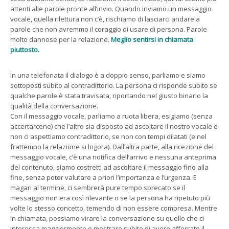
attenti alle parole pronte all’invio. Quando inviamo un messaggio
vocale, quella rilettura non c’è, rischiamo di lasciarci andare a
parole che non avremmo il coraggio di usare di persona. Parole
molto dannose per la relazione.
Meglio sentirsi in chiamata
piuttosto.
In una telefonata il dialogo è a doppio senso, parliamo e siamo
sottoposti subito al contradittorio. La persona ci risponde subito se
qualche parole è stata travisata, riportando nel giusto binario la
qualità della conversazione.
Con il messaggio vocale, parliamo a ruota libera, esigiamo (senza
accertarcene) che l’altro sia disposto ad ascoltare il nostro vocale e
non ci aspettiamo contradittorio, se non con tempi dilatati (e nel
frattempo la relazione si logora). Dall’altra parte, alla ricezione del
messaggio vocale, c’è una notifica dell’arrivo e nessuna anteprima
del contenuto, siamo costretti ad ascoltare il messaggio fino alla
fine, senza poter valutare a priori l’importanza e l’urgenza. E
magari al termine, ci sembrerà pure tempo sprecato se il
messaggio non era così rilevante o se la persona ha ripetuto più
volte lo stesso concetto, temendo di non essere compresa. Mentre
in chiamata, possiamo virare la conversazione su quello che ci
interessa maggiormente e mostrare subito di avere afferrato il