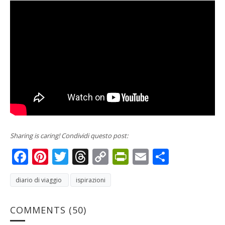
Sharing is caring! Condividi questo post:
Facebook
Pinterest
Twitter
Threads
Copy
PrintFriendly
Email
Condivi
Link
diario di viaggio
ispirazioni
COMMENTS
(50)