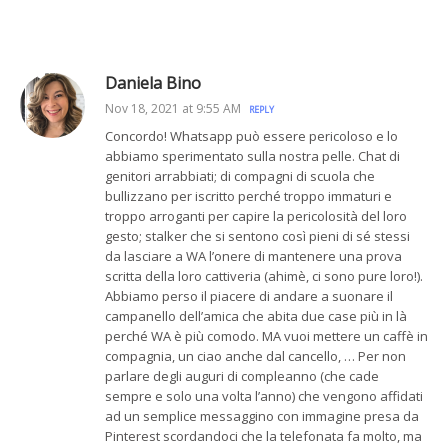
Daniela Bino
Nov 18, 2021 at 9:55 AM
REPLY
Concordo! Whatsapp può essere pericoloso e lo
abbiamo sperimentato sulla nostra pelle. Chat di
genitori arrabbiati; di compagni di scuola che
bullizzano per iscritto perché troppo immaturi e
troppo arroganti per capire la pericolosità del loro
gesto; stalker che si sentono così pieni di sé stessi
da lasciare a WA l’onere di mantenere una prova
scritta della loro cattiveria (ahimè, ci sono pure loro!).
Abbiamo perso il piacere di andare a suonare il
campanello dell’amica che abita due case più in là
perché WA è più comodo. MA vuoi mettere un caffè in
compagnia, un ciao anche dal cancello, … Per non
parlare degli auguri di compleanno (che cade
sempre e solo una volta l’anno) che vengono affidati
ad un semplice messaggino con immagine presa da
Pinterest scordandoci che la telefonata fa molto, ma