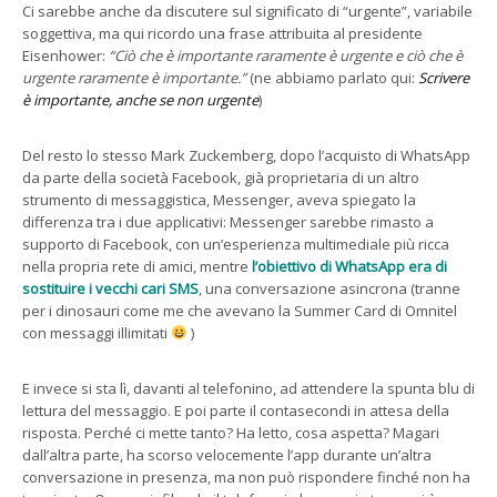
Ci sarebbe anche da discutere sul significato di “urgente”, variabile
soggettiva, ma qui ricordo una frase attribuita al presidente
Eisenhower:
“Ciò che è importante raramente è urgente e ciò che è
urgente raramente è importante.”
(ne abbiamo parlato qui:
Scrivere
è importante, anche se non urgente
)
Del resto lo stesso Mark Zuckemberg, dopo l’acquisto di WhatsApp
da parte della società Facebook, già proprietaria di un altro
strumento di messaggistica, Messenger, aveva spiegato la
differenza tra i due applicativi: Messenger sarebbe rimasto a
supporto di Facebook, con un’esperienza multimediale più ricca
nella propria rete di amici, mentre
l’obiettivo di WhatsApp era di
sostituire i vecchi cari SMS
, una conversazione asincrona (tranne
per i dinosauri come me che avevano la Summer Card di Omnitel
con messaggi illimitati
)
E invece si sta lì, davanti al telefonino, ad attendere la spunta blu di
lettura del messaggio. E poi parte il contasecondi in attesa della
risposta. Perché ci mette tanto? Ha letto, cosa aspetta? Magari
dall’altra parte, ha scorso velocemente l’app durante un’altra
conversazione in presenza, ma non può rispondere finché non ha