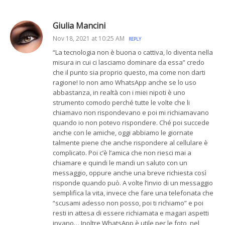
Giulia Mancini
Nov 18, 2021 at 10:25 AM
REPLY
“La tecnologia non è buona o cattiva, lo diventa nella
misura in cui ci lasciamo dominare da essa” credo
che il punto sia proprio questo, ma come non darti
ragione! Io non amo WhatsApp anche se lo uso
abbastanza, in realtà con i miei nipoti è uno
strumento comodo perché tutte le volte che li
chiamavo non rispondevano e poi mi richiamavano
quando io non potevo rispondere. Ché poi succede
anche con le amiche, oggi abbiamo le giornate
talmente piene che anche rispondere al cellulare è
complicato. Poi c’è l’amica che non riesci mai a
chiamare e quindi le mandi un saluto con un
messaggio, oppure anche una breve richiesta così
risponde quando può. A volte l’invio di un messaggio
semplifica la vita, invece che fare una telefonata che
“scusami adesso non posso, poi ti richiamo” e poi
resti in attesa di essere richiamata e magari aspetti
invano… Inoltre WhatsApp è utile per le foto, nel