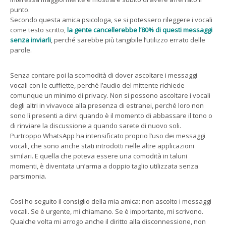
punto.
Secondo questa amica psicologa, se si potessero rileggere i vocali
come testo scritto,
la gente cancellerebbe l’80% di questi messaggi
senza inviarli
, perché sarebbe più tangibile l’utilizzo errato delle
parole.
Senza contare poi la scomodità di dover ascoltare i messaggi
vocali con le cuffiette, perché l’audio del mittente richiede
comunque un minimo di privacy. Non si possono ascoltare i vocali
degli altri in vivavoce alla presenza di estranei, perché loro non
sono lì presenti a dirvi quando è il momento di abbassare il tono o
di rinviare la discussione a quando sarete di nuovo soli.
Purtroppo WhatsApp ha intensificato proprio l’uso dei messaggi
vocali, che sono anche stati introdotti nelle altre applicazioni
similari. E quella che poteva essere una comodità in taluni
momenti, è diventata un’arma a doppio taglio utilizzata senza
parsimonia.
Così ho seguito il consiglio della mia amica: non ascolto i messaggi
vocali. Se è urgente, mi chiamano. Se è importante, mi scrivono.
Qualche volta mi arrogo anche il diritto alla disconnessione, non