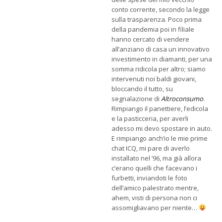
conto corrente, secondo la legge
sulla trasparenza. Poco prima
della pandemia poi in filiale
hanno cercato di vendere
all’anziano di casa un innovativo
investimento in diamanti, per una
somma ridicola per altro; siamo
intervenuti noi baldi giovani,
bloccando il tutto, su
segnalazione di
Altroconsumo
.
Rimpiango il panettiere, l’edicola
e la pasticceria, per averli
adesso mi devo spostare in auto.
E rimpiango anch’io le mie prime
chat ICQ, mi pare di averlo
installato nel ’96, ma già allora
c’erano quelli che facevano i
furbetti, inviandoti le foto
dell’amico palestrato mentre,
ahem, visti di persona non ci
assomigliavano per niente…