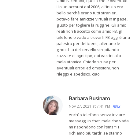
Odio Facebook, quello che è diventato.
Ho un account dal 2006, all’inizio era
bello perchè erano tutti stranieri,
potevo fare amicizie virtuali in inglese,
giusto per togliere la ruggine. Gli amici
reali non li accetto come amici FB, gli
telefono o vado a trovarli. FB oggi è una
palestra per deficienti, allenano le
ginocchia del cervello strepitando
cazzate di ogni tipo, dai vaccini alla
mela atomica. Chiedo scusa per
eventuali orrori ed omissioni, non
rileggo e spedisco. ciao.
Barbara Businaro
Nov 27, 2021 at 7:41 PM
REPLY
Anch’io telefono senza inviare
messaggi in chat, male che vada
mi rispondono con l’sms “Ti
richiamo più tardi” se stanno