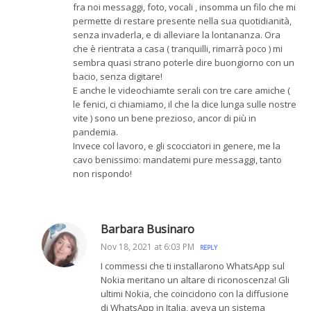
fra noi messaggi, foto, vocali , insomma un filo che mi
permette di restare presente nella sua quotidianità,
senza invaderla, e di alleviare la lontananza. Ora
che è rientrata a casa ( tranquilli, rimarrà poco ) mi
sembra quasi strano poterle dire buongiorno con un
bacio, senza digitare!
E anche le videochiamte serali con tre care amiche (
le fenici, ci chiamiamo, il che la dice lunga sulle nostre
vite ) sono un bene prezioso, ancor di più in
pandemia.
Invece col lavoro, e gli scocciatori in genere, me la
cavo benissimo: mandatemi pure messaggi, tanto
non rispondo!
Barbara Businaro
Nov 18, 2021 at 6:03 PM
REPLY
I commessi che ti installarono WhatsApp sul
Nokia meritano un altare di riconoscenza! Gli
ultimi Nokia, che coincidono con la diffusione
di WhatsApp in Italia, aveva un sistema