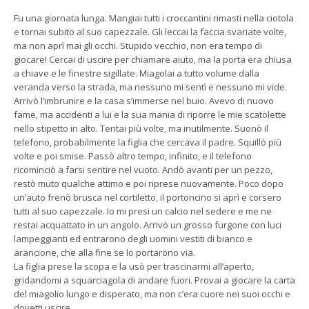
Fu una giornata lunga. Mangiai tutti i croccantini rimasti nella ciotola
e tornai subito al suo capezzale. Gli leccai la faccia svariate volte,
ma non aprì mai gli occhi. Stupido vecchio, non era tempo di
giocare! Cercai di uscire per chiamare aiuto, ma la porta era chiusa
a chiave e le finestre sigillate. Miagolai a tutto volume dalla
veranda verso la strada, ma nessuno mi sentì e nessuno mi vide.
Arrivò l’imbrunire e la casa s’immerse nel buio. Avevo di nuovo
fame, ma accidenti a lui e la sua mania di riporre le mie scatolette
nello stipetto in alto. Tentai più volte, ma inutilmente. Suonò il
telefono, probabilmente la figlia che cercava il padre. Squillò più
volte e poi smise. Passò altro tempo, infinito, e il telefono
ricominciò a farsi sentire nel vuoto. Andò avanti per un pezzo,
restò muto qualche attimo e poi riprese nuovamente. Poco dopo
un’auto frenò brusca nel cortiletto, il portoncino si aprì e corsero
tutti al suo capezzale. Io mi presi un calcio nel sedere e me ne
restai acquattato in un angolo. Arrivò un grosso furgone con luci
lampeggianti ed entrarono degli uomini vestiti di bianco e
arancione, che alla fine se lo portarono via.
La figlia prese la scopa e la usò per trascinarmi all’aperto,
gridandomi a squarciagola di andare fuori. Provai a giocare la carta
del miagolio lungo e disperato, ma non c’era cuore nei suoi occhi e
dovetti uscire.