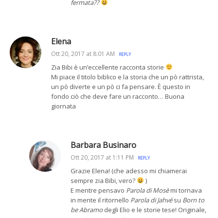
fermata??
Elena
Ott 20, 2017 at 8:01 AM
REPLY
Zia Bibi è un’eccellente racconta storie
Mi piace il titolo biblico e la storia che un pò rattrista,
un pò diverte e un pò ci fa pensare. È questo in
fondo ciò che deve fare un racconto… Buona
giornata
Barbara Businaro
Ott 20, 2017 at 1:11 PM
REPLY
Grazie Elena! (che adesso mi chiamerai
sempre zia Bibi, vero?
)
E mentre pensavo
Parola di Mosè
mi tornava
in mente il ritornello
Parola di Jahvé
su
Born to
be Abramo
degli Elio e le storie tese! Originale,