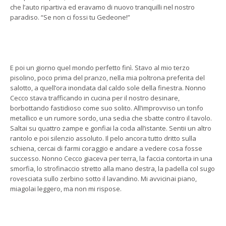
che l’auto ripartiva ed eravamo di nuovo tranquilli nel nostro
paradiso. “Se non ci fossi tu Gedeone!”
E poi un giorno quel mondo perfetto finì. Stavo al mio terzo
pisolino, poco prima del pranzo, nella mia poltrona preferita del
salotto, a quell’ora inondata dal caldo sole della finestra. Nonno
Cecco stava trafficando in cucina per il nostro desinare,
borbottando fastidioso come suo solito. All’improvviso un tonfo
metallico e un rumore sordo, una sedia che sbatte contro il tavolo.
Saltai su quattro zampe e gonfiai la coda all’istante. Sentii un altro
rantolo e poi silenzio assoluto. Il pelo ancora tutto dritto sulla
schiena, cercai di farmi coraggio e andare a vedere cosa fosse
successo. Nonno Cecco giaceva per terra, la faccia contorta in una
smorfia, lo strofinaccio stretto alla mano destra, la padella col sugo
rovesciata sullo zerbino sotto il lavandino. Mi avvicinai piano,
miagolai leggero, ma non mi rispose.