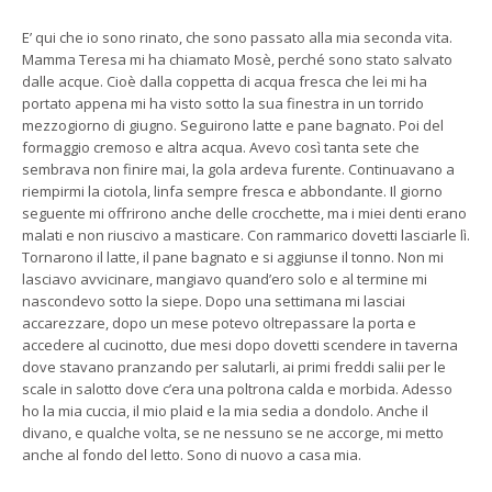
E’ qui che io sono rinato, che sono passato alla mia seconda vita.
Mamma Teresa mi ha chiamato Mosè, perché sono stato salvato
dalle acque. Cioè dalla coppetta di acqua fresca che lei mi ha
portato appena mi ha visto sotto la sua finestra in un torrido
mezzogiorno di giugno. Seguirono latte e pane bagnato. Poi del
formaggio cremoso e altra acqua. Avevo così tanta sete che
sembrava non finire mai, la gola ardeva furente. Continuavano a
riempirmi la ciotola, linfa sempre fresca e abbondante. Il giorno
seguente mi offrirono anche delle crocchette, ma i miei denti erano
malati e non riuscivo a masticare. Con rammarico dovetti lasciarle lì.
Tornarono il latte, il pane bagnato e si aggiunse il tonno. Non mi
lasciavo avvicinare, mangiavo quand’ero solo e al termine mi
nascondevo sotto la siepe. Dopo una settimana mi lasciai
accarezzare, dopo un mese potevo oltrepassare la porta e
accedere al cucinotto, due mesi dopo dovetti scendere in taverna
dove stavano pranzando per salutarli, ai primi freddi salii per le
scale in salotto dove c’era una poltrona calda e morbida. Adesso
ho la mia cuccia, il mio plaid e la mia sedia a dondolo. Anche il
divano, e qualche volta, se ne nessuno se ne accorge, mi metto
anche al fondo del letto. Sono di nuovo a casa mia.