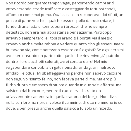
Non ricordo per quanto tempo vagai, percorrendo campi aridi,
attraversando strade trafficate e costeggiando tortuosi canali,
affamato come mai prima. Qualsiasi cosa recuperavo dai rifiuti, un
pezzo di pane vecchio, qualche osso di pollo da rosicchiare, il
fondo di una latta di tonno, pure i broccoli che ho sempre
detestato, non era mai abbastanza per saziarmi. Purtroppo
arrivavo sempre tardi e i topi si erano già portati via il meglio.
Provavo anche molta rabbia a vedere quanto cibo gli esseri umani
buttavano via, come potevano essere così egoisti? Se ogni sera mi
avessero lasciato da parte tutto quello che rinvenivo già putrido
dentro i loro sacchetti colorati, avrei cenato da re! Nel mio
vagabondare conobbi altri gatti nomadi, randagi, animali poco
affidabili e ottusi. Mi sbeffeggiavano perché non sapevo cacciare,
non seguivo l’istinto felino, non faceva parte di me. Ma ero più
furbo di loro e rimasero di stucco quando in due salti afferrai una
salsiccia dal bancone, mentre il cuoco era distratto da
un’avvenente cameriera in quella trattoria del borgo. Non divisi
nulla con loro ma ripresi veloce il cammino, diretto nemmeno io so
dove. E ben presto anche quella salsiccia fu solo un ricordo.