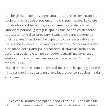
Perché gli esseri umani vanno istruiti. E’ parecchio complicato e ci
vuole una bella dose di pazienza, ma ci si può riuscire. Se volete
punirli, rifiutategli le coccole, assolutamente vietate le fusa.
Quando vi parlano, girategli le spalle come se non esistessero. E
appena tentano di accarezzarvi, scansatevi e andatevene da
un’altra parte. Vi assicuro che capiscono che siete arrabbiati e
inizieranno a riservarvi un sacco di attenzioni, compresa la busta
di salmone della Norvegia, per scusarsi di qualsiasi torto. Lo so,
occorre precisione e tempo per addomesticarli, ma sono esseri
semplici, non credo si evolveranno in breve tempo. Dobbiamo
tenerceli così.
Devo dire che chi è stato qui prima di me, credo lo spirito guida che
mi ha salvato, ha eseguito un ottimo lavoro, pur con qualcosina da
sistemare.
L’unico che mi brontola sempre è papà Gildo. Io e lui abbiamo un
rapporto d’amore e odio. Quando mi coccola mi sfracassa tutte le