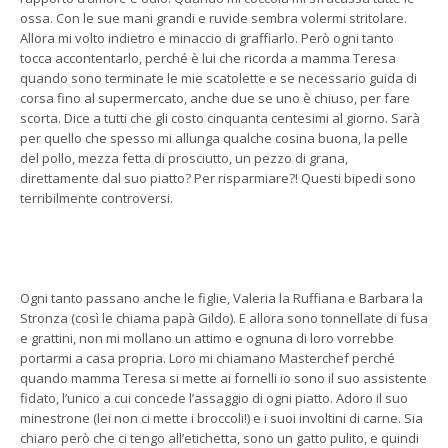
ossa. Con le sue mani grandi e ruvide sembra volermi stritolare.
Allora mi volto indietro e minaccio di graffiarlo. Però ogni tanto
tocca accontentarlo, perché è lui che ricorda a mamma Teresa
quando sono terminate le mie scatolette e se necessario guida di
corsa fino al supermercato, anche due se uno è chiuso, per fare
scorta. Dice a tutti che gli costo cinquanta centesimi al giorno. Sarà
per quello che spesso mi allunga qualche cosina buona, la pelle
del pollo, mezza fetta di prosciutto, un pezzo di grana,
direttamente dal suo piatto? Per risparmiare?! Questi bipedi sono
terribilmente controversi.
Ogni tanto passano anche le figlie, Valeria la Ruffiana e Barbara la
Stronza (così le chiama papà Gildo). E allora sono tonnellate di fusa
e grattini, non mi mollano un attimo e ognuna di loro vorrebbe
portarmi a casa propria. Loro mi chiamano Masterchef perché
quando mamma Teresa si mette ai fornelli io sono il suo assistente
fidato, l’unico a cui concede l’assaggio di ogni piatto. Adoro il suo
minestrone (lei non ci mette i broccoli!) e i suoi involtini di carne. Sia
chiaro però che ci tengo all’etichetta, sono un gatto pulito, e quindi