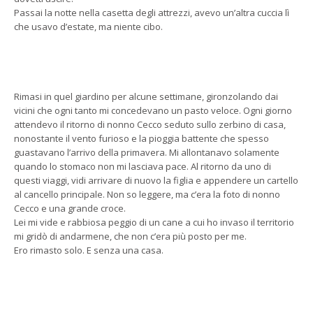
Passai la notte nella casetta degli attrezzi, avevo un’altra cuccia lì
che usavo d’estate, ma niente cibo.
Rimasi in quel giardino per alcune settimane, gironzolando dai
vicini che ogni tanto mi concedevano un pasto veloce. Ogni giorno
attendevo il ritorno di nonno Cecco seduto sullo zerbino di casa,
nonostante il vento furioso e la pioggia battente che spesso
guastavano l’arrivo della primavera. Mi allontanavo solamente
quando lo stomaco non mi lasciava pace. Al ritorno da uno di
questi viaggi, vidi arrivare di nuovo la figlia e appendere un cartello
al cancello principale. Non so leggere, ma c’era la foto di nonno
Cecco e una grande croce.
Lei mi vide e rabbiosa peggio di un cane a cui ho invaso il territorio
mi gridò di andarmene, che non c’era più posto per me.
Ero rimasto solo. E senza una casa.