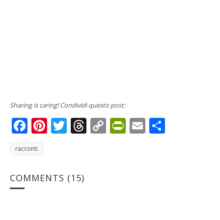
Sharing is caring! Condividi questo post:
Facebook
Pinterest
Twitter
Threads
Copy
PrintFriendly
Email
Condivi
Link
racconti
COMMENTS
(15)