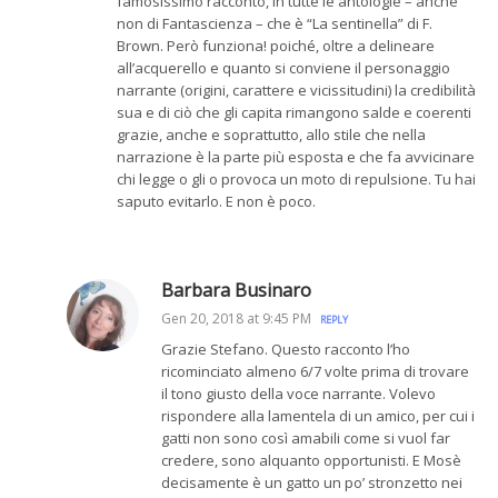
famosissimo racconto, in tutte le antologie – anche
non di Fantascienza – che è “La sentinella” di F.
Brown. Però funziona! poiché, oltre a delineare
all’acquerello e quanto si conviene il personaggio
narrante (origini, carattere e vicissitudini) la credibilità
sua e di ciò che gli capita rimangono salde e coerenti
grazie, anche e soprattutto, allo stile che nella
narrazione è la parte più esposta e che fa avvicinare
chi legge o gli o provoca un moto di repulsione. Tu hai
saputo evitarlo. E non è poco.
Barbara Businaro
Gen 20, 2018 at 9:45 PM
REPLY
Grazie Stefano. Questo racconto l’ho
ricominciato almeno 6/7 volte prima di trovare
il tono giusto della voce narrante. Volevo
rispondere alla lamentela di un amico, per cui i
gatti non sono così amabili come si vuol far
credere, sono alquanto opportunisti. E Mosè
decisamente è un gatto un po’ stronzetto nei