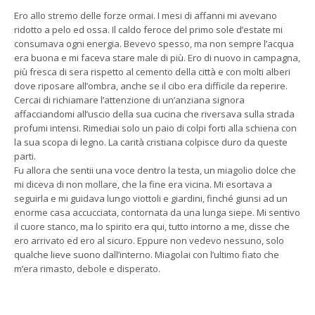
Ero allo stremo delle forze ormai. I mesi di affanni mi avevano
ridotto a pelo ed ossa. Il caldo feroce del primo sole d’estate mi
consumava ogni energia. Bevevo spesso, ma non sempre l’acqua
era buona e mi faceva stare male di più. Ero di nuovo in campagna,
più fresca di sera rispetto al cemento della città e con molti alberi
dove riposare all’ombra, anche se il cibo era difficile da reperire.
Cercai di richiamare l’attenzione di un’anziana signora
affacciandomi all’uscio della sua cucina che riversava sulla strada
profumi intensi. Rimediai solo un paio di colpi forti alla schiena con
la sua scopa di legno. La carità cristiana colpisce duro da queste
parti.
Fu allora che sentii una voce dentro la testa, un miagolio dolce che
mi diceva di non mollare, che la fine era vicina. Mi esortava a
seguirla e mi guidava lungo viottoli e giardini, finché giunsi ad un
enorme casa accucciata, contornata da una lunga siepe. Mi sentivo
il cuore stanco, ma lo spirito era qui, tutto intorno a me, disse che
ero arrivato ed ero al sicuro. Eppure non vedevo nessuno, solo
qualche lieve suono dall’interno. Miagolai con l’ultimo fiato che
m’era rimasto, debole e disperato.