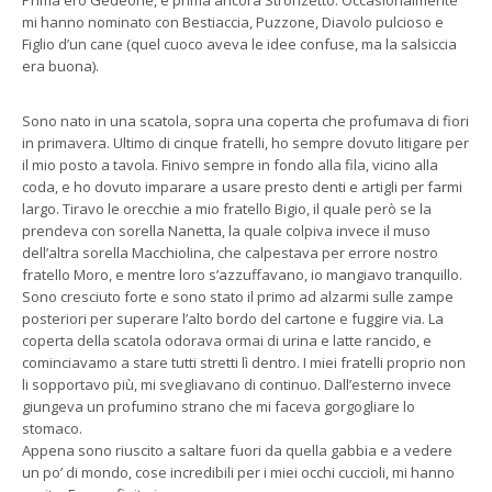
mi hanno nominato con Bestiaccia, Puzzone, Diavolo pulcioso e
Figlio d’un cane (quel cuoco aveva le idee confuse, ma la salsiccia
era buona).
Sono nato in una scatola, sopra una coperta che profumava di fiori
in primavera. Ultimo di cinque fratelli, ho sempre dovuto litigare per
il mio posto a tavola. Finivo sempre in fondo alla fila, vicino alla
coda, e ho dovuto imparare a usare presto denti e artigli per farmi
largo. Tiravo le orecchie a mio fratello Bigio, il quale però se la
prendeva con sorella Nanetta, la quale colpiva invece il muso
dell’altra sorella Macchiolina, che calpestava per errore nostro
fratello Moro, e mentre loro s’azzuffavano, io mangiavo tranquillo.
Sono cresciuto forte e sono stato il primo ad alzarmi sulle zampe
posteriori per superare l’alto bordo del cartone e fuggire via. La
coperta della scatola odorava ormai di urina e latte rancido, e
cominciavamo a stare tutti stretti lì dentro. I miei fratelli proprio non
li sopportavo più, mi svegliavano di continuo. Dall’esterno invece
giungeva un profumino strano che mi faceva gorgogliare lo
stomaco.
Appena sono riuscito a saltare fuori da quella gabbia e a vedere
un po’ di mondo, cose incredibili per i miei occhi cuccioli, mi hanno