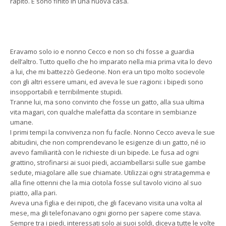
rapito. E sono finito in una nuova casa.
Eravamo solo io e nonno Cecco e non so chi fosse a guardia
dell’altro. Tutto quello che ho imparato nella mia prima vita lo devo
a lui, che mi battezzò Gedeone. Non era un tipo molto socievole
con gli altri essere umani, ed aveva le sue ragioni: i bipedi sono
insopportabili e terribilmente stupidi.
Tranne lui, ma sono convinto che fosse un gatto, alla sua ultima
vita magari, con qualche malefatta da scontare in sembianze
umane.
I primi tempi la convivenza non fu facile. Nonno Cecco aveva le sue
abitudini, che non comprendevano le esigenze di un gatto, né io
avevo familiarità con le richieste di un bipede. Le fusa ad ogni
grattino, strofinarsi ai suoi piedi, acciambellarsi sulle sue gambe
sedute, miagolare alle sue chiamate. Utilizzai ogni stratagemma e
alla fine ottenni che la mia ciotola fosse sul tavolo vicino al suo
piatto, alla pari.
Aveva una figlia e dei nipoti, che gli facevano visita una volta al
mese, ma gli telefonavano ogni giorno per sapere come stava.
Sempre tra i piedi, interessati solo ai suoi soldi, diceva tutte le volte