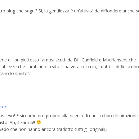
ro blog che segui? Si, la gentilezza è un’attività da diffondere anche s
erie di libri piuttosto famosi scritti da Di J.Canfield e M.V.Hansen, che
ntilezze che cambiano la vita. Una vera coccola, infatti si definiscono
ano lo spirito”.
REPLY
oscevo! E siccome ero proprio alla ricerca di questo tipo d’ispirazione,
to! Ah, il karma!!
 vedo che non hanno ancora tradotto tutti gli originali)