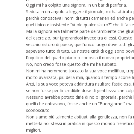
Oggi mi ha colpito una signora, in un bar di periferia.
Seduta in un angolo a leggere il giornale, mi ha attirato p
perchè conosceva i nomi di tutti i camerieri ed anche 
quel tipico e insistente “Vuole qualcos’altro?” che ti fa s
Ma la signora era talmente parte dell’ambiente che gli alt
dell’esercizio, pur ignorandosi invece tra di essi. Ques
vecchio ristoro di paese, quell’unico luogo dove tutti gli 
sapevano tutto di tutti. Le nostre città di oggi sono
l’inquilino del quarto piano o conosca il nuovo proprietar
No, non credo fosse questo che mi ha turbato.
Non mi ha nemmeno toccato la sua voce melliflua, trop
molto avanzata, più della mia, quando il tempo scorre l
Anzi, la sua voce poteva addirittura risultare fastidiosa,
se non fosse per l’incredibile dose di gentilezza che co
Nessuno avrebbe potuto dirle di no o ignorarla, perchè l
quelli che entravano, fosse anche un “Buongiorno!” ma 
sconosciuto.
Non siamo più talmente abituati alla gentilezza, non fa ne
metterla noi stessi in pratica in questo mondo frenetico 
migliori.