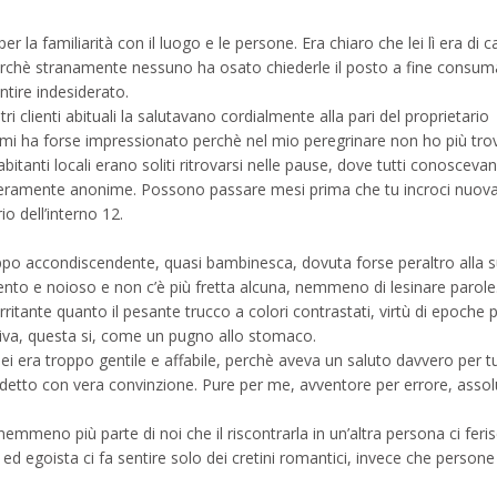
er la familiarità con il luogo e le persone. Era chiaro che lei lì era di c
perchè stranamente nessuno ha osato chiederle il posto a fine consum
entire indesiderato.
ri clienti abituali la salutavano cordialmente alla pari del proprietario
to mi ha forse impressionato perchè nel mio peregrinare non ho più trov
abitanti locali erano soliti ritrovarsi nelle pause, dove tutti conoscevan
 poveramente anonime. Possono passare mesi prima che tu incroci nuo
io dell’interno 12.
po accondiscendente, quasi bambinesca, dovuta forse peraltro alla s
ento e noioso e non c’è più fretta alcuna, nemmeno di lesinare parole
 irritante quanto il pesante trucco a colori contrastati, virtù di epoche 
lpiva, questa si, come un pugno allo stomaco.
ei era troppo gentile e affabile, perchè aveva un saluto davvero per tu
detto con vera convinzione. Pure per me, avventore per errore, asso
mmeno più parte di noi che il riscontrarla in un’altra persona ci ferisc
ed egoista ci fa sentire solo dei cretini romantici, invece che persone