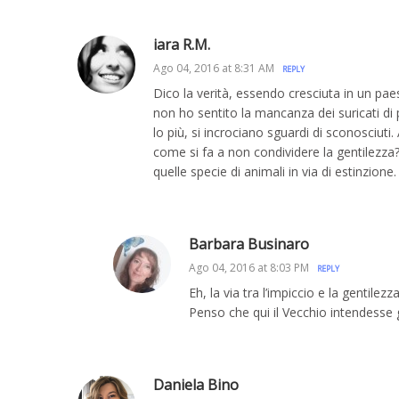
iara R.M.
Ago 04, 2016 at 8:31 AM
REPLY
Dico la verità, essendo cresciuta in un paes
non ho sentito la mancanza dei suricati di p
lo più, si incrociano sguardi di sconosciuti
come si fa a non condividere la gentilezza
quelle specie di animali in via di estinzio
Barbara Businaro
Ago 04, 2016 at 8:03 PM
REPLY
Eh, la via tra l’impiccio e la gentile
Penso che qui il Vecchio intendesse 
Daniela Bino