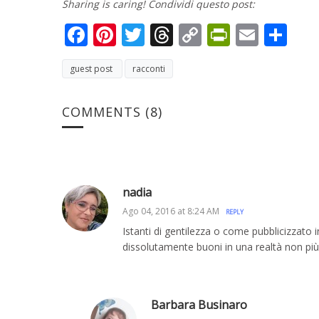
Sharing is caring! Condividi questo post:
Facebook
Pinterest
Twitter
Threads
Copy
PrintFri
Email
Co
Link
guest post
racconti
COMMENTS
(8)
nadia
Ago 04, 2016 at 8:24 AM
REPLY
Istanti di gentilezza o come pubblicizzato 
dissolutamente buoni in una realtà non più 
Barbara Businaro