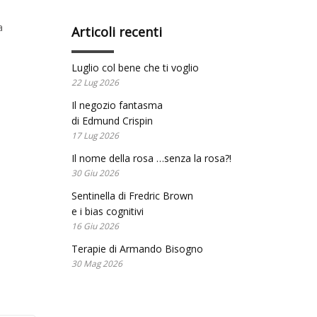
a
Articoli recenti
Luglio col bene che ti voglio
22 Lug 2026
Il negozio fantasma
di Edmund Crispin
17 Lug 2026
Il nome della rosa …senza la rosa?!
30 Giu 2026
Sentinella di Fredric Brown
e i bias cognitivi
16 Giu 2026
Terapie di Armando Bisogno
30 Mag 2026