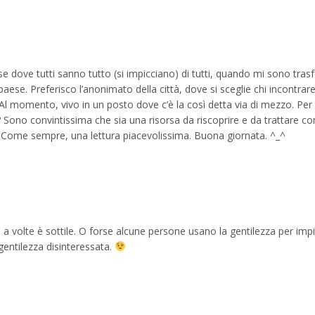
e dove tutti sanno tutto (si impicciano) di tutti, quando mi sono trasf
aese. Preferisco l’anonimato della città, dove si sceglie chi incontrar
. Al momento, vivo in un posto dove c’è la così detta via di mezzo. Per i
? Sono convintissima che sia una risorsa da riscoprire e da trattare c
ne. Come sempre, una lettura piacevolissima. Buona giornata. ^_^
zza a volte è sottile. O forse alcune persone usano la gentilezza per impi
gentilezza disinteressata.