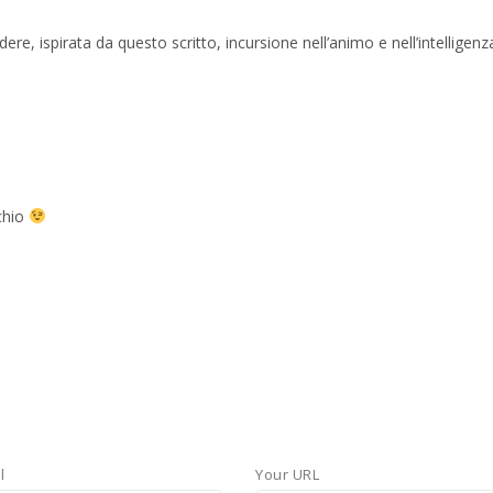
ere, ispirata da questo scritto, incursione nell’animo e nell’intelligenz
cchio
l
Your URL