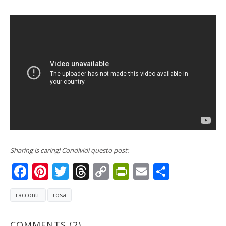
Sharing is caring! Condividi questo post:
Facebook
Pinterest
Twitter
Threads
Copy
PrintFriendly
Email
Condivi
Link
racconti
rosa
COMMENTS
(2)