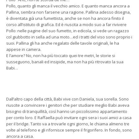
Pollo, quanto gli manca il vecchio amico. E quanto manca ancora a
Pallina, sembra non farsene una ragione. Pallina adesso disegna,
è diventata già una fumettista, anche se non ha ancora finito il
corso all’istituto di grafica. Ed è riuscita a modo suo a far rivivere
Pollo: nelle pagine del suo fumetto, in edicola, si vede un ragazzo
col giubbotto in sella ad una moto…ed i tratti del viso sono proprio i
suoi. Pallina gli ha anche regalato delle tavole originali, le ha
appese in camera.
E l’amore? No, non ha più toccato quei tre metri, le storie si
susseguono, banali ed insipide, ma non ha più ritrovato la sua
Babi…
Dall’altro capo della città, Babi vive con Daniela, sua sorella. Sono
riuscite a convincere i genitori che per studiare meglio Babi aveva
bisogno di tranquillità, così hanno un piccolissimo appartamento
per conto loro. E Raffaella può invitare ogni sera i suoi amici a casa
per il bridge. Tanto va a trovarle ogni giorno, le chiama almeno tre
volte al telefono e gli rifornisce sempre il frigorifero. In fondo, sono
ancora a casa.