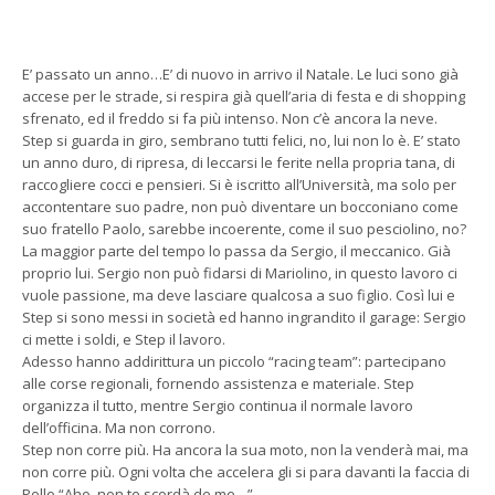
E’ passato un anno…E’ di nuovo in arrivo il Natale. Le luci sono già
accese per le strade, si respira già quell’aria di festa e di shopping
sfrenato, ed il freddo si fa più intenso. Non c’è ancora la neve.
Step si guarda in giro, sembrano tutti felici, no, lui non lo è. E’ stato
un anno duro, di ripresa, di leccarsi le ferite nella propria tana, di
raccogliere cocci e pensieri. Si è iscritto all’Università, ma solo per
accontentare suo padre, non può diventare un bocconiano come
suo fratello Paolo, sarebbe incoerente, come il suo pesciolino, no?
La maggior parte del tempo lo passa da Sergio, il meccanico. Già
proprio lui. Sergio non può fidarsi di Mariolino, in questo lavoro ci
vuole passione, ma deve lasciare qualcosa a suo figlio. Così lui e
Step si sono messi in società ed hanno ingrandito il garage: Sergio
ci mette i soldi, e Step il lavoro.
Adesso hanno addirittura un piccolo “racing team”: partecipano
alle corse regionali, fornendo assistenza e materiale. Step
organizza il tutto, mentre Sergio continua il normale lavoro
dell’officina. Ma non corrono.
Step non corre più. Ha ancora la sua moto, non la venderà mai, ma
non corre più. Ogni volta che accelera gli si para davanti la faccia di
Pollo “Aho, non te scordà de me…”