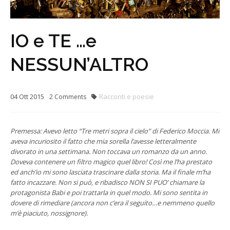
IO e TE …e
NESSUN’ALTRO
04
Ott
2015
Racconti e poesie
2
Comments
Premessa: Avevo letto “Tre metri sopra il cielo” di Federico Moccia. Mi
aveva incuriosito il fatto che mia sorella l’avesse letteralmente
divorato in una settimana. Non toccava un romanzo da un anno.
Doveva contenere un filtro magico quel libro! Così me l’ha prestato
ed anch’io mi sono lasciata trascinare dalla storia. Ma il finale m’ha
fatto incazzare. Non si può, e ribadisco NON SI PUO’ chiamare la
protagonista Babi e poi trattarla in quel modo. Mi sono sentita in
dovere di rimediare (ancora non c’era il seguito…e nemmeno quello
m’è piaciuto, nossignore).