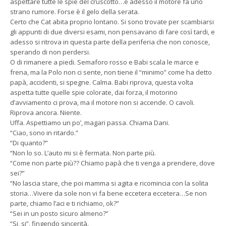
aspettare tutte le spie del cruscotto…e adesso il motore fa uno
strano rumore. Forse è il gelo della serata.
Certo che Cat abita proprio lontano. Si sono trovate per scambiarsi
gli appunti di due diversi esami, non pensavano di fare così tardi, e
adesso si ritrova in questa parte della periferia che non conosce,
sperando di non perdersi.
O di rimanere a piedi. Semaforo rosso e Babi scala le marce e
frena, ma la Polo non ci sente, non tiene il “minimo” come ha detto
papà, accidenti, si spegne. Calma. Babi riprova, questa volta
aspetta tutte quelle spie colorate, dai forza, il motorino
d’avviamento ci prova, ma il motore non si accende. O cavoli.
Riprova ancora. Niente.
Uffa. Aspettiamo un po’, magari passa. Chiama Dani.
“Ciao, sono in ritardo.”
“Di quanto?”
“Non lo so. L’auto mi si è fermata. Non parte più.
“Come non parte più?? Chiamo papà che ti venga a prendere, dove
sei?”
“No lascia stare, che poi mamma si agita e ricomincia con la solita
storia…Vivere da sole non vi fa bene eccetera eccetera…Se non
parte, chiamo l’aci e ti richiamo, ok?”
“Sei in un posto sicuro almeno?”
“Si, si”, fingendo sincerità.