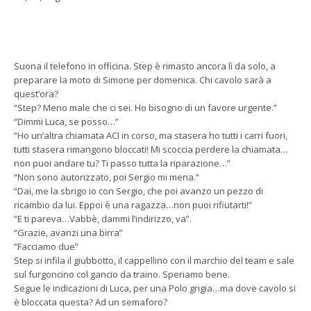
Suona il telefono in officina. Step è rimasto ancora lì da solo, a
preparare la moto di Simone per domenica. Chi cavolo sarà a
quest’ora?
“Step? Meno male che ci sei. Ho bisogno di un favore urgente.”
“Dimmi Luca, se posso…”
“Ho un’altra chiamata ACI in corso, ma stasera ho tutti i carri fuori,
tutti stasera rimangono bloccati! Mi scoccia perdere la chiamata…
non puoi andare tu? Ti passo tutta la riparazione…”
“Non sono autorizzato, poi Sergio mi mena.”
“Dai, me la sbrigo io con Sergio, che poi avanzo un pezzo di
ricambio da lui. Eppoi è una ragazza…non puoi rifiutarti!”
“E ti pareva…Vabbè, dammi l’indirizzo, va”.
“Grazie, avanzi una birra”
“Facciamo due”
Step si infila il giubbotto, il cappellino con il marchio del team e sale
sul furgoncino col gancio da traino. Speriamo bene.
Segue le indicazioni di Luca, per una Polo grigia…ma dove cavolo si
è bloccata questa? Ad un semaforo?