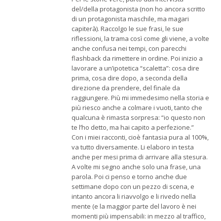
del/della protagonista (non ho ancora scritto
di un protagonista maschile, ma magari
capiterà). Raccolgo le sue frasi, le sue
riflessioni, la trama così come gli viene, a volte
anche confusa nei tempi, con parecchi
flashback da rimettere in ordine. Poi inizio a
lavorare a un’ipotetica “scaletta”: cosa dire
prima, cosa dire dopo, a seconda della
direzione da prendere, del finale da
raggiungere. Più mi immedesimo nella storia e
più riesco anche a colmare i vuoti, tanto che
qualcuna è rimasta sorpresa: “io questo non
te l’ho detto, ma hai capito a perfezione.”
Con i miei racconti, cioè fantasia pura al 100%,
va tutto diversamente. Li elaboro in testa
anche per mesi prima di arrivare alla stesura.
A volte mi segno anche solo una frase, una
parola. Poi ci penso e torno anche due
settimane dopo con un pezzo di scena, e
intanto ancora li riavvolgo e li rivedo nella
mente (e la maggior parte del lavoro è nei
momenti più impensabili: in mezzo al traffico,