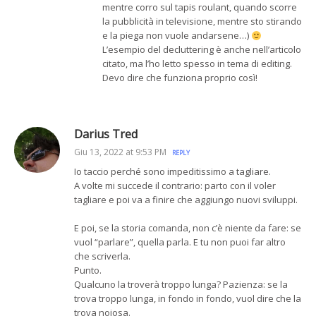
mentre corro sul tapis roulant, quando scorre
la pubblicità in televisione, mentre sto stirando
e la piega non vuole andarsene…)
L’esempio del decluttering è anche nell’articolo
citato, ma l’ho letto spesso in tema di editing.
Devo dire che funziona proprio così!
Darius Tred
Giu 13, 2022 at 9:53 PM
REPLY
Io taccio perché sono impeditissimo a tagliare.
A volte mi succede il contrario: parto con il voler
tagliare e poi va a finire che aggiungo nuovi sviluppi.
E poi, se la storia comanda, non c’è niente da fare: se
vuol “parlare”, quella parla. E tu non puoi far altro
che scriverla.
Punto.
Qualcuno la troverà troppo lunga? Pazienza: se la
trova troppo lunga, in fondo in fondo, vuol dire che la
trova noiosa.