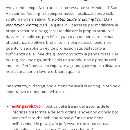
Avevo letto tempo fa un articolo interessante su Medium di Sam
Holstein sull’editing in 5 semplici mosse, focalizzato però sulla
scrittura non narrativa:
The 5-Step Guide to Editing Your Own
Nonfiction Writing
(trad. La guida in 5 passaggi per modificare la
propria scrittura di saggistica). Modificare la propria scrittura è
davvero complicato, perché in quanto autori non saremo mai
abbastanza obiettivi e brutali con il nostro stesso testo, non
quanto lo sarebbe un editor professionista, distaccato a
sufficienza dalle linee che gli scorrono sotto la penna rossa. Per
noi tagliare una riga, anche solo una parola, non è proprio così
indolore. Però possiamo imparare a guadagnare quella distanza
necessaria per un lavoro di buona qualità.
Innanzitutto, si distinguono almeno tre livelli di editing, in ordine di
importanza e di impatto nel testo:
editing evolutivo:
modifica della trama della storia, delle
informazioni fornite e del loro ordine, anche non cronologico,
per verificare che abbiano senso e funzionino bene
nell’insieme. Un paragrafo può essere eliminato senza
indebolire la narrazione e l’impatto sul lettore?