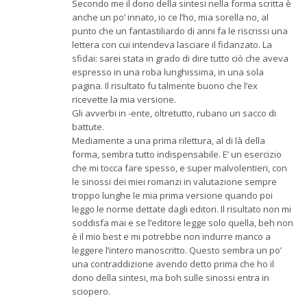
Secondo me il dono della sintesi nella forma scritta è
anche un po’ innato, io ce l’ho, mia sorella no, al
punto che un fantastiliardo di anni fa le riscrissi una
lettera con cui intendeva lasciare il fidanzato. La
sfidai: sarei stata in grado di dire tutto ciò che aveva
espresso in una roba lunghissima, in una sola
pagina. Il risultato fu talmente buono che l’ex
ricevette la mia versione.
Gli avverbi in -ente, oltretutto, rubano un sacco di
battute.
Mediamente a una prima rilettura, al di là della
forma, sembra tutto indispensabile. E’ un esercizio
che mi tocca fare spesso, e super malvolentieri, con
le sinossi dei miei romanzi in valutazione sempre
troppo lunghe le mia prima versione quando poi
leggo le norme dettate dagli editori. Il risultato non mi
soddisfa mai e se l’editore legge solo quella, beh non
è il mio best e mi potrebbe non indurre manco a
leggere l’intero manoscritto. Questo sembra un po’
una contraddizione avendo detto prima che ho il
dono della sintesi, ma boh sulle sinossi entra in
sciopero.