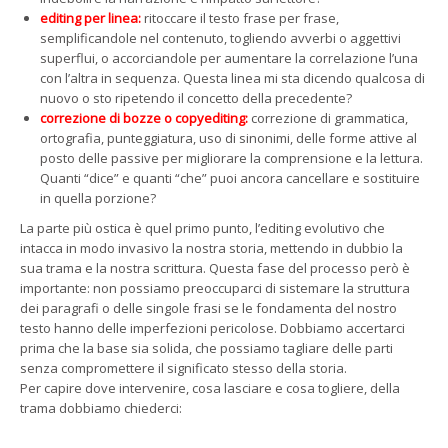
editing per linea:
ritoccare il testo frase per frase,
semplificandole nel contenuto, togliendo avverbi o aggettivi
superflui, o accorciandole per aumentare la correlazione l’una
con l’altra in sequenza. Questa linea mi sta dicendo qualcosa di
nuovo o sto ripetendo il concetto della precedente?
correzione di bozze o copyediting:
correzione di grammatica,
ortografia, punteggiatura, uso di sinonimi, delle forme attive al
posto delle passive per migliorare la comprensione e la lettura.
Quanti “dice” e quanti “che” puoi ancora cancellare e sostituire
in quella porzione?
La parte più ostica è quel primo punto, l’editing evolutivo che
intacca in modo invasivo la nostra storia, mettendo in dubbio la
sua trama e la nostra scrittura. Questa fase del processo però è
importante: non possiamo preoccuparci di sistemare la struttura
dei paragrafi o delle singole frasi se le fondamenta del nostro
testo hanno delle imperfezioni pericolose. Dobbiamo accertarci
prima che la base sia solida, che possiamo tagliare delle parti
senza compromettere il significato stesso della storia.
Per capire dove intervenire, cosa lasciare e cosa togliere, della
trama dobbiamo chiederci: