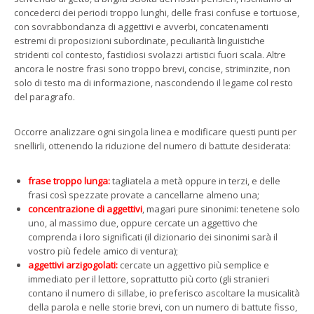
concederci dei periodi troppo lunghi, delle frasi confuse e tortuose,
con sovrabbondanza di aggettivi e avverbi, concatenamenti
estremi di proposizioni subordinate, peculiarità linguistiche
stridenti col contesto, fastidiosi svolazzi artistici fuori scala. Altre
ancora le nostre frasi sono troppo brevi, concise, striminzite, non
solo di testo ma di informazione, nascondendo il legame col resto
del paragrafo.
Occorre analizzare ogni singola linea e modificare questi punti per
snellirli, ottenendo la riduzione del numero di battute desiderata:
frase troppo lunga:
tagliatela a metà oppure in terzi, e delle
frasi così spezzate provate a cancellarne almeno una;
concentrazione di aggettivi
, magari pure sinonimi: tenetene solo
uno, al massimo due, oppure cercate un aggettivo che
comprenda i loro significati (il dizionario dei sinonimi sarà il
vostro più fedele amico di ventura);
aggettivi arzigogolati:
cercate un aggettivo più semplice e
immediato per il lettore, soprattutto più corto (gli stranieri
contano il numero di sillabe, io preferisco ascoltare la musicalità
della parola e nelle storie brevi, con un numero di battute fisso,