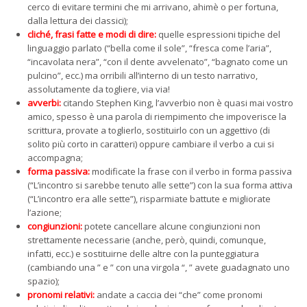
cerco di evitare termini che mi arrivano, ahimè o per fortuna,
dalla lettura dei classici);
cliché, frasi fatte e modi di dire:
quelle espressioni tipiche del
linguaggio parlato (“bella come il sole”, “fresca come l’aria”,
“incavolata nera”, “con il dente avvelenato”, “bagnato come un
pulcino”, ecc.) ma orribili all’interno di un testo narrativo,
assolutamente da togliere, via via!
avverbi:
citando Stephen King, l’avverbio non è quasi mai vostro
amico, spesso è una parola di riempimento che impoverisce la
scrittura, provate a toglierlo, sostituirlo con un aggettivo (di
solito più corto in caratteri) oppure cambiare il verbo a cui si
accompagna;
forma passiva:
modificate la frase con il verbo in forma passiva
(“L’incontro si sarebbe tenuto alle sette”) con la sua forma attiva
(“L’incontro era alle sette”), risparmiate battute e migliorate
l’azione;
congiunzioni:
potete cancellare alcune congiunzioni non
strettamente necessarie (anche, però, quindi, comunque,
infatti, ecc.) e sostituirne delle altre con la punteggiatura
(cambiando una ” e ” con una virgola “, ” avete guadagnato uno
spazio);
pronomi relativi:
andate a caccia dei “che” come pronomi