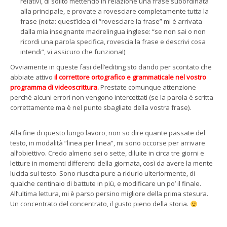
relativi, di solito mettendo in relazione una frase subordinata
alla principale, e provate a rovesciare completamente tutta la
frase (nota: quest’idea di “rovesciare la frase” mi è arrivata
dalla mia insegnante madrelingua inglese: “se non sai o non
ricordi una parola specifica, rovescia la frase e descrivi cosa
intendi”, vi assicuro che funziona!)
Ovviamente in queste fasi dell’editing sto dando per scontato che
abbiate attivo
il correttore ortografico e grammaticale nel vostro
programma di videoscrittura.
Prestate comunque attenzione
perché alcuni errori non vengono intercettati (se la parola è scritta
correttamente ma è nel punto sbagliato della vostra frase).
Alla fine di questo lungo lavoro, non so dire quante passate del
testo, in modalità “linea per linea”, mi sono occorse per arrivare
all’obiettivo. Credo almeno sei o sette, diluite in circa tre giorni e
letture in momenti differenti della giornata, così da avere la mente
lucida sul testo. Sono riuscita pure a ridurlo ulteriormente, di
qualche centinaio di battute in più, e modificare un po’ il finale.
All’ultima lettura, mi è parso persino migliore della prima stesura.
Un concentrato del concentrato, il gusto pieno della storia.