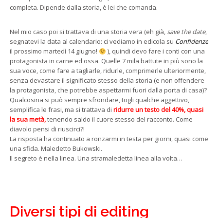
completa. Dipende dalla storia, è lei che comanda.
Nel mio caso poi si trattava di una storia vera (eh già,
save the date
,
segnatevi la data al calendario: ci vediamo in edicola su
Confidenze
il prossimo martedì 14 giugno!
), quindi devo fare i conti con una
protagonista in carne ed ossa. Quelle 7 mila battute in più sono la
sua voce, come fare a tagliarle, ridurle, comprimerle ulteriormente,
senza devastare il significato stesso della storia (e non offendere
la protagonista, che potrebbe aspettarmi fuori dalla porta di casa)?
Qualcosina si può sempre sfrondare, togli qualche aggettivo,
semplifica le frasi, ma si trattava di
ridurre un testo del 40%, quasi
la sua metà,
tenendo saldo il cuore stesso del racconto. Come
diavolo pensi di riuscirci?!
La risposta ha continuato a ronzarmi in testa per giorni, quasi come
una sfida. Maledetto Bukowski.
Il segreto è nella linea. Una stramaledetta linea alla volta…
Diversi tipi di editing