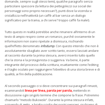
domande, sempre sugli stessi temi), qualche paragrafo senza
particolare spessore (la lettura dei pettegolezzi sui social dei
personaggi sono proprio necessari?), punti dove la vicenda si
cristallizza nell’inattività (un caffè al bar senza un dialogo
significativo per la trama, a chi serve? troppo caffè fa male!).
Tutto questo in realtà potrebbe anche rimanere all’interno di un
testo di ampio respiro come un romanzo, purché ovviamente le
informazioni non siano ripetute a dismisura, rischiando
quell’effetto denominato
infodump
. Con questo intendo che non è
assolutamente sbagliato aver scritto tanto, essersi lasciati andare
al racconto durante la prima stesura, averci inserito tutto quello
che la storia e la protagonista ci suggeriva. Va bene, è parte
integrante del processo della scrittura, esattamente come l’editing
e il taglio oculato per raggiungere l’obiettivo di una storia breve e di
qualità, ai fini della pubblicazione.
Al secondo passaggio ci si deve concentrare sui paragrafi rimasti,
esaminandoli
linea per linea, parola per parola,
mettendo in
discussione ogni singolo termine che compone la frase. Potremmo
chiamarlo “metodo Bukowski”. Durante la prima stesura infatti,
scrivendo di getto, a briglia sciolta dei nostri pensieri, rischiamo di