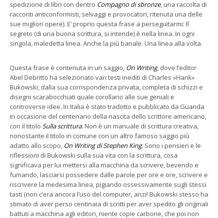
spedizione di libri con dentro
Compagno di sbronze
, una raccolta di
racconti anticonformisti, selvaggi e provocatori, ritenuta una delle
sue migliori opere). E’ proprio questa frase a perseguitarmi: Il
segreto (di una buona scrittura, si intende) è nella linea. In ogni
singola, maledetta linea. Anche la più banale. Una linea alla volta.
Questa frase è contenuta in un saggio,
On Writing
, dove l’editor
Abel Debritto ha selezionato vari testi inediti di Charles «Hank»
Bukowski, dalla sua corrispondenza privata, completa di schizzi e
disegni scarabocchiati quale corollario alle sue geniali e
controverse idee. In Italia è stato tradotto e pubblicato da Guanda
in occasione del centenario della nascita dello scrittore americano,
con il titolo
Sulla scrittura
. Non è un manuale di scrittura creativa,
nonostante il titolo in comune con un altro famoso saggio più
adatto allo scopo,
On Writing di Stephen King
. Sono i pensieri e le
riflessioni di Bukowski sulla sua vita con la scrittura, cosa
significava per lui mettersi alla macchina da scrivere, bevendo e
fumando, lasciarsi possedere dalle parole per ore e ore, scrivere e
riscrivere la medesima linea, pigiando ossessivamente sugli stessi
tasti (non c’era ancora l’uso del computer, anzi! Bukowski stesso ha
stimato di aver perso centinaia di scritti per aver spedito gli originali
battuti a macchina agli editori, niente copie carbone, che poi non