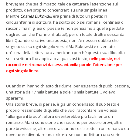
breve) ma che sia d’impatto, tale da catturare l’attenzione sul
prodotto, devi proprio concentrarti su una singola linea.
Mentre
Charles Bukowski
era prima di tutto un poeta: in
cinquant’anni di scrittura, ha scritto solo sei romanzi, centinaia di
racconti ma migliaia di poesie (e non pensiamo a quelle perdute
dagli editori che l’hanno rifiutato!), per un totale di oltre sessanta
libri. Quando si scrive una poesia, non c’è nessun dubbio che il
segreto sia su ogni singolo verso! Ma Bukowski è diventato
un’icona della letteratura americana perché questa sua filosofia
sulla scrittura l’ha applicata a qualsiasi testo,
nelle poesie, nei
racconti e nei romanzi da sessantamila parole: l’attenzione per
ogni singola linea.
Quando mi hanno chiesto di ridurre, per esigenze di pubblicazione,
una storia da 17 mila battute a sole 10 mila battute… volevo
spararmi.
Una storia breve, di per sé, è già un condensato. Il suo testo è
proprio l’essenziale di quello che vuoi raccontare. Se volessi
“allungare il brodo”, allora diventerebbe più facilmente un
romanzo. Ma ci sono storie che nascono per essere brevi, altre
pure brevissime, altre ancora stanno così strette in un romanzo da
dover pure diventare una trilogia, se non addirittura una serie