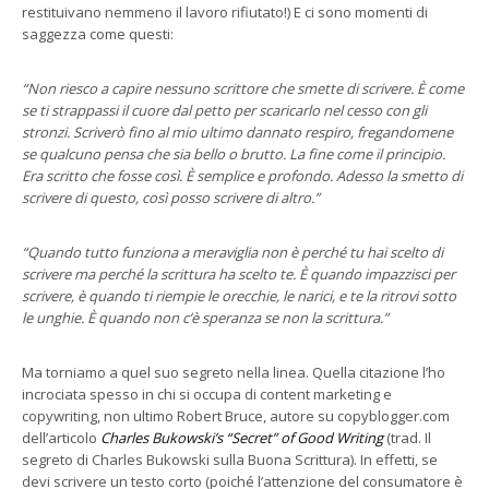
restituivano nemmeno il lavoro rifiutato!) E ci sono momenti di
saggezza come questi:
“Non riesco a capire nessuno scrittore che smette di scrivere. È come
se ti strappassi il cuore dal petto per scaricarlo nel cesso con gli
stronzi. Scriverò fino al mio ultimo dannato respiro, fregandomene
se qualcuno pensa che sia bello o brutto. La fine come il principio.
Era scritto che fosse così. È semplice e profondo. Adesso la smetto di
scrivere di questo, così posso scrivere di altro.”
“Quando tutto funziona a meraviglia non è perché tu hai scelto di
scrivere ma perché la scrittura ha scelto te. È quando impazzisci per
scrivere, è quando ti riempie le orecchie, le narici, e te la ritrovi sotto
le unghie. È quando non c’è speranza se non la scrittura.”
Ma torniamo a quel suo segreto nella linea. Quella citazione l’ho
incrociata spesso in chi si occupa di content marketing e
copywriting, non ultimo Robert Bruce, autore su copyblogger.com
dell’articolo
Charles Bukowski’s “Secret” of Good Writing
(trad. Il
segreto di Charles Bukowski sulla Buona Scrittura). In effetti, se
devi scrivere un testo corto (poiché l’attenzione del consumatore è