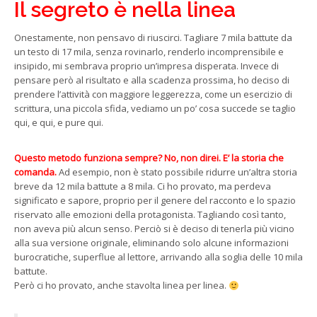
Il segreto è nella linea
Onestamente, non pensavo di riuscirci. Tagliare 7 mila battute da
un testo di 17 mila, senza rovinarlo, renderlo incomprensibile e
insipido, mi sembrava proprio un’impresa disperata. Invece di
pensare però al risultato e alla scadenza prossima, ho deciso di
prendere l’attività con maggiore leggerezza, come un esercizio di
scrittura, una piccola sfida, vediamo un po’ cosa succede se taglio
qui, e qui, e pure qui.
Questo metodo funziona sempre? No, non direi. E’ la storia che
comanda.
Ad esempio, non è stato possibile ridurre un’altra storia
breve da 12 mila battute a 8 mila. Ci ho provato, ma perdeva
significato e sapore, proprio per il genere del racconto e lo spazio
riservato alle emozioni della protagonista. Tagliando così tanto,
non aveva più alcun senso. Perciò si è deciso di tenerla più vicino
alla sua versione originale, eliminando solo alcune informazioni
burocratiche, superflue al lettore, arrivando alla soglia delle 10 mila
battute.
Però ci ho provato, anche stavolta linea per linea.