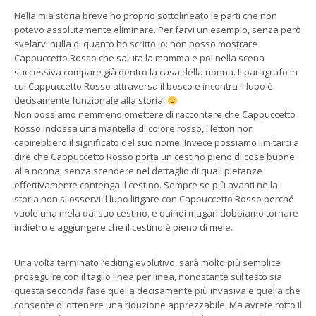
Nella mia storia breve ho proprio sottolineato le parti che non
potevo assolutamente eliminare. Per farvi un esempio, senza però
svelarvi nulla di quanto ho scritto io: non posso mostrare
Cappuccetto Rosso che saluta la mamma e poi nella scena
successiva compare già dentro la casa della nonna. Il paragrafo in
cui Cappuccetto Rosso attraversa il bosco e incontra il lupo è
decisamente funzionale alla storia!
Non possiamo nemmeno omettere di raccontare che Cappuccetto
Rosso indossa una mantella di colore rosso, i lettori non
capirebbero il significato del suo nome. Invece possiamo limitarci a
dire che Cappuccetto Rosso porta un cestino pieno di cose buone
alla nonna, senza scendere nel dettaglio di quali pietanze
effettivamente contenga il cestino. Sempre se più avanti nella
storia non si osservi il lupo litigare con Cappuccetto Rosso perché
vuole una mela dal suo cestino, e quindi magari dobbiamo tornare
indietro e aggiungere che il cestino è pieno di mele.
Una volta terminato l’editing evolutivo, sarà molto più semplice
proseguire con il taglio linea per linea, nonostante sul testo sia
questa seconda fase quella decisamente più invasiva e quella che
consente di ottenere una riduzione apprezzabile. Ma avrete rotto il