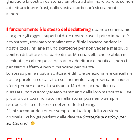
ghiaccio e la vostra resistenza emotiva ad eliminare parole, se non
addirittura intere frasi, dalla vostra storia sarà sicuramente
minore.
Il funzionamento è lo stesso del decluttering:
quando cominciamo
a togliere gli oggetti superflui dalle nostre case, il primo impatto è
devastante, troviamo terribilmente difficile lasciare andare le
nostre cose, infilarle in uno scatolone per non vederle mai più, ci
sembra di buttare una parte di noi. Ma una volta che le abbiamo
eliminate, e col tempo ce ne siamo addirittura dimenticati, non ci
pensiamo affatto e non ci mancano per niente.
Lo stesso per la nostra scrittura: è difficile selezionare e cancellare
quelle parole, ci costa fatica sul momento, rappresentano i nostri
sforzi per ore e ore alla scrivania. Ma dopo, a una rilettura
rilassata, non ci accorgeremo nemmeno della loro mancanza. E se
proprio qualcosa non scorre nella storia, possiamo sempre
recuperarle, a differenza del vero decluttering.
Sì, mi raccomando: tenete sempre un backup della versione
originale!! Vi ho già parlato delle diverse
Strategie di backup per
scrittori
, no?