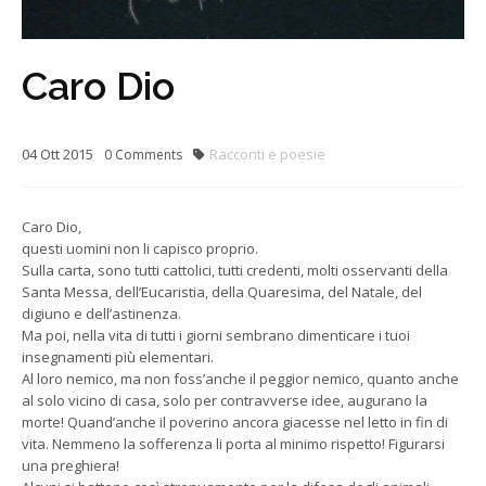
Caro Dio
04
Ott
2015
Racconti e poesie
0
Comments
Caro Dio,
questi uomini non li capisco proprio.
Sulla carta, sono tutti cattolici, tutti credenti, molti osservanti della
Santa Messa, dell’Eucaristia, della Quaresima, del Natale, del
digiuno e dell’astinenza.
Ma poi, nella vita di tutti i giorni sembrano dimenticare i tuoi
insegnamenti più elementari.
Al loro nemico, ma non foss’anche il peggior nemico, quanto anche
al solo vicino di casa, solo per contravverse idee, augurano la
morte! Quand’anche il poverino ancora giacesse nel letto in fin di
vita. Nemmeno la sofferenza li porta al minimo rispetto! Figurarsi
una preghiera!