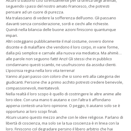
Alcuni si battono così strenuamente per la difesa degli animali,
seguendo i passi del nostro amato Francesco, che potresti
pensare ad un cuore di purezza.
Ma tralasciano di vedere la sofferenza dell’uomo. Gli passano
davanti senza considerazione, sordi e ciechi alle richieste.
Quindi nella bilancia delle buone azioni finiscono quantunque
impari.
Altri osteggiano pubblicamente il mal costume, ovvero donne
discinte e di malaffare che vendono il loro corpo, in varie forme,
dalla più semplice e carnale alla nuova via mediatica. Ma ahimè…
alle parole non seguono fatti! Anzi! Gli stessi che in pubblico
condannano questi scambi, ne usufruiscono da assidui clienti.
L’ipocrisia regna nella loro vita terrena!
Vanno al pari passo con coloro che si sono erti alla categoria dei
giudicanti. Persone che a primo acchito potresti credere benevole,
compassionevoli, meritatevoli.
Nella realtà il loro scopo è quello di costringere le altre anime alle
loro idee. Con una mano ti aiutano e con l’altra ti affondano
appena contesti una loro opinione. O peggio, ti aiutano solo se è
opportuno ai loro scopi finali.
Alcuni usano questo mezzo anche con le idee religiose. Parlano di
libertà di coscienza, ma solo se la tua coscienza è in linea con la
loro. Finiscono col degradare persino il libero arbitrio che hai