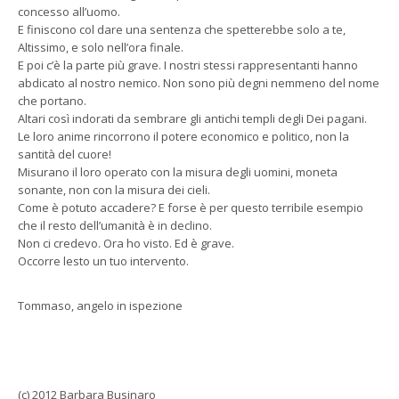
concesso all’uomo.
E finiscono col dare una sentenza che spetterebbe solo a te,
Altissimo, e solo nell’ora finale.
E poi c’è la parte più grave. I nostri stessi rappresentanti hanno
abdicato al nostro nemico. Non sono più degni nemmeno del nome
che portano.
Altari così indorati da sembrare gli antichi templi degli Dei pagani.
Le loro anime rincorrono il potere economico e politico, non la
santità del cuore!
Misurano il loro operato con la misura degli uomini, moneta
sonante, non con la misura dei cieli.
Come è potuto accadere? E forse è per questo terribile esempio
che il resto dell’umanità è in declino.
Non ci credevo. Ora ho visto. Ed è grave.
Occorre lesto un tuo intervento.
Tommaso, angelo in ispezione
(c) 2012 Barbara Businaro