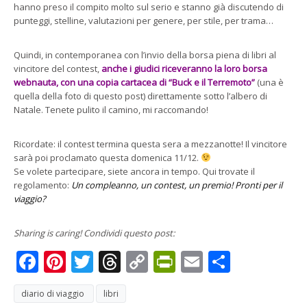
hanno preso il compito molto sul serio e stanno già discutendo di
punteggi, stelline, valutazioni per genere, per stile, per trama…
Quindi, in contemporanea con l’invio della borsa piena di libri al
vincitore del contest,
anche i giudici riceveranno la loro borsa
webnauta, con una copia cartacea di “Buck e il Terremoto”
(una è
quella della foto di questo post) direttamente sotto l’albero di
Natale. Tenete pulito il camino, mi raccomando!
Ricordate: il contest termina questa sera a mezzanotte! Il vincitore
sarà poi proclamato questa domenica 11/12.
Se volete partecipare, siete ancora in tempo. Qui trovate il
regolamento:
Un compleanno, un contest, un premio! Pronti per il
viaggio?
Sharing is caring! Condividi questo post:
Facebook
Pinterest
Twitter
Threads
Copy
PrintFriendly
Email
Condivi
Link
diario di viaggio
libri