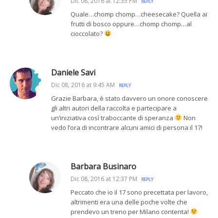
Dic 08, 2016 at 12:35 PM
REPLY
Quale…chomp chomp…cheesecake? Quella ai
frutti di bosco oppure…chomp chomp…al
cioccolato?
Daniele Savi
Dic 08, 2016 at 9:45 AM
REPLY
Grazie Barbara, è stato davvero un onore conoscere
gli altri autori della raccolta e partecipare a
un’iniziativa così traboccante di speranza
Non
vedo l’ora di incontrare alcuni amici di persona il 17!
Barbara Businaro
Dic 08, 2016 at 12:37 PM
REPLY
Peccato che io il 17 sono precettata per lavoro,
altrimenti era una delle poche volte che
prendevo un treno per Milano contenta!