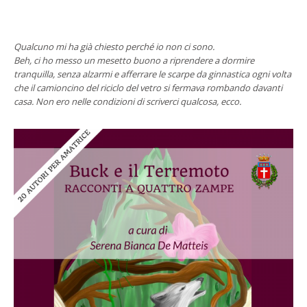
Qualcuno mi ha già chiesto perché io non ci sono.
Beh, ci ho messo un mesetto buono a riprendere a dormire
tranquilla, senza alzarmi e afferrare le scarpe da ginnastica ogni volta
che il camioncino del riciclo del vetro si fermava rombando davanti
casa. Non ero nelle condizioni di scriverci qualcosa, ecco.