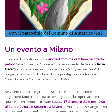
Un evento a Milano
E’ notizia di questi giorni che
anche il Comune di Milano ha offerto il
patrocinio
all’iniziativa. Grazie all’interessamento dell’autrice
Rosa
Oliveto
, che partecipa con il suo racconto “
L’Impero dei Lupi
“, il
progetto ha ottenuto l’utilizzo di una prestigiosa sala tramite il
Consigliere alla Cultura della zona 8 di Milano.
Se volete conoscere gli autori, scroccare un cioccolatino e un
segnalibro fatto a mano da accompagnare alla copia cartacea di
“Buck e il Terremoto”, li trovate
sabato 17 dicembre dalle ore 10.00
al Centro Culturale Seicentro a Milano
, in Via Savona 99, angolo con
Piazza Berlinguer, nella Sala 3 – Calliope. Qui trovate le indicazioni