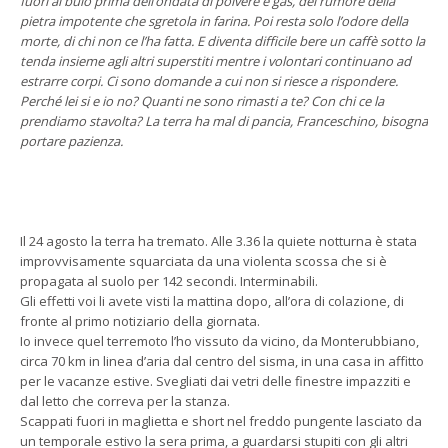
fuori al buio prima dell’ondata di polvere e gas, del rumore della
pietra impotente che sgretola in farina. Poi resta solo l’odore della
morte, di chi non ce l’ha fatta. E diventa difficile bere un caffè sotto la
tenda insieme agli altri superstiti mentre i volontari continuano ad
estrarre corpi. Ci sono domande a cui non si riesce a rispondere.
Perché lei si e io no? Quanti ne sono rimasti a te? Con chi ce la
prendiamo stavolta? La terra ha mal di pancia, Franceschino, bisogna
portare pazienza.
Il 24 agosto la terra ha tremato. Alle 3.36 la quiete notturna è stata
improvvisamente squarciata da una violenta scossa che si è
propagata al suolo per 142 secondi. Interminabili.
Gli effetti voi li avete visti la mattina dopo, all’ora di colazione, di
fronte al primo notiziario della giornata.
Io invece quel terremoto l’ho vissuto da vicino, da Monterubbiano,
circa 70 km in linea d’aria dal centro del sisma, in una casa in affitto
per le vacanze estive. Svegliati dai vetri delle finestre impazziti e
dal letto che correva per la stanza.
Scappati fuori in maglietta e short nel freddo pungente lasciato da
un temporale estivo la sera prima, a guardarsi stupiti con gli altri