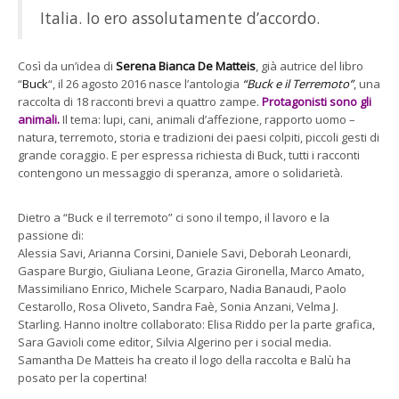
Italia. Io ero assolutamente d’accordo.
Così da un’idea di
Serena Bianca De Matteis
, già autrice del libro
“
Buck
“, il 26 agosto 2016 nasce l’antologia
“Buck e il Terremoto”
, una
raccolta di 18 racconti brevi a quattro zampe.
Protagonisti sono gli
animali.
Il tema: lupi, cani, animali d’affezione, rapporto uomo –
natura, terremoto, storia e tradizioni dei paesi colpiti, piccoli gesti di
grande coraggio. E per espressa richiesta di Buck, tutti i racconti
contengono un messaggio di speranza, amore o solidarietà.
Dietro a “Buck e il terremoto” ci sono il tempo, il lavoro e la
passione di:
Alessia Savi, Arianna Corsini, Daniele Savi, Deborah Leonardi,
Gaspare Burgio, Giuliana Leone, Grazia Gironella, Marco Amato,
Massimiliano Enrico, Michele Scarparo, Nadia Banaudi, Paolo
Cestarollo, Rosa Oliveto, Sandra Faè, Sonia Anzani, Velma J.
Starling. Hanno inoltre collaborato: Elisa Riddo per la parte grafica,
Sara Gavioli come editor, Silvia Algerino per i social media.
Samantha De Matteis ha creato il logo della raccolta e Balù ha
posato per la copertina!