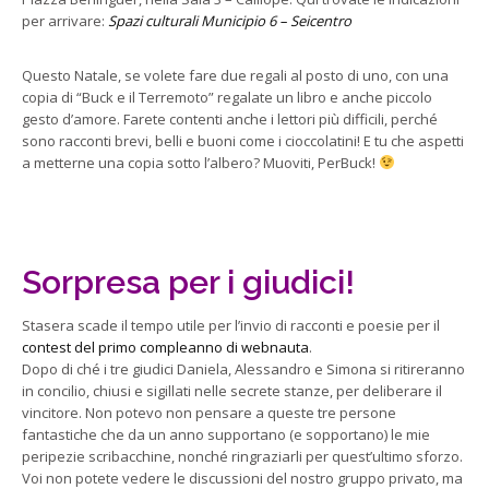
per arrivare:
Spazi culturali Municipio 6 – Seicentro
Questo Natale, se volete fare due regali al posto di uno, con una
copia di “Buck e il Terremoto” regalate un libro e anche piccolo
gesto d’amore. Farete contenti anche i lettori più difficili, perché
sono racconti brevi, belli e buoni come i cioccolatini! E tu che aspetti
a metterne una copia sotto l’albero? Muoviti, PerBuck!
Sorpresa per i giudici!
Stasera scade il tempo utile per l’invio di racconti e poesie per il
contest del primo compleanno di webnauta
.
Dopo di ché i tre giudici Daniela, Alessandro e Simona si ritireranno
in concilio, chiusi e sigillati nelle secrete stanze, per deliberare il
vincitore. Non potevo non pensare a queste tre persone
fantastiche che da un anno supportano (e sopportano) le mie
peripezie scribacchine, nonché ringraziarli per quest’ultimo sforzo.
Voi non potete vedere le discussioni del nostro gruppo privato, ma