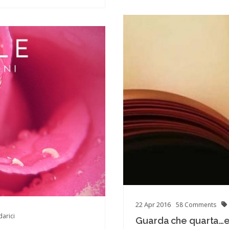
22
Apr
2016
58
Comments
darici
Guarda che quarta…e