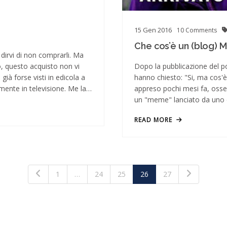
15
Gen
2016
10
Comments
Che cos’è un (blog) 
dirvi di non comprarli. Ma
, questo acquisto non vi
Dopo la pubblicazione del p
già forse visti in edicola a
hanno chiesto: "Si, ma cos'è
mente in televisione. Me la…
appreso pochi mesi fa, osser
un "meme" lanciato da uno d
READ MORE
1
…
24
25
26
27