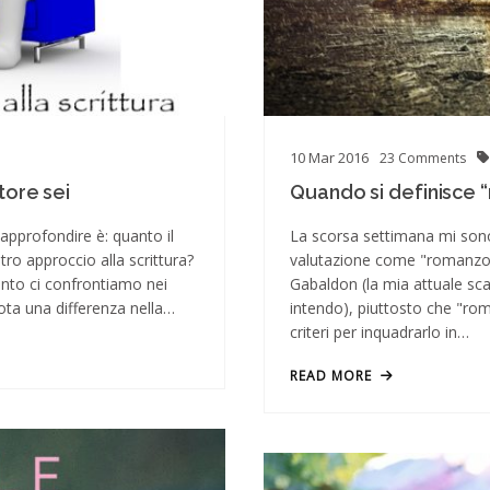
10
Mar
2016
23
Comments
tore sei
Quando si definisce 
 approfondire è: quanto il
La scorsa settimana mi sono 
tro approccio alla scrittura?
valutazione come "romanzo s
uanto ci confrontiamo nei
Gabaldon (la mia attuale scato
nota una differenza nella…
intendo), piuttosto che "roma
criteri per inquadrarlo in…
READ MORE