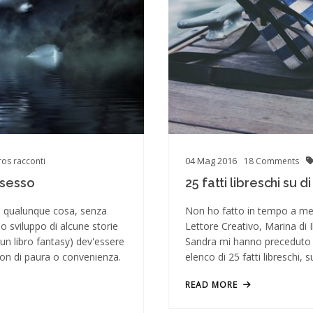
04
Mag
2016
ros
racconti
18
Comments
 sesso
25 fatti libreschi su d
re qualunque cosa, senza
Non ho fatto in tempo a mett
lo sviluppo di alcune storie
Lettore Creativo, Marina di Il
 un libro fantasy) dev'essere
Sandra mi hanno preceduto 
on di paura o convenienza.
elenco di 25 fatti libreschi, 
READ MORE