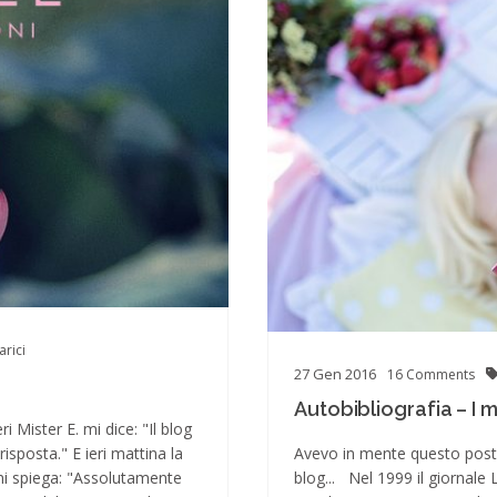
arici
27
Gen
2016
16
Comments
Autobibliografia – I mi
 Mister E. mi dice: "Il blog
 risposta." E ieri mattina la
Avevo in mente questo post 
 mi spiega: "Assolutamente
blog... Nel 1999 il giornale 