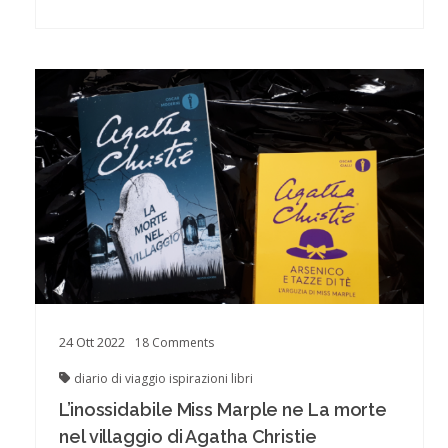
24
Ott
2022
18
Comments
diario di viaggio
ispirazioni
libri
L’inossidabile Miss Marple ne La morte
nel villaggio di Agatha Christie