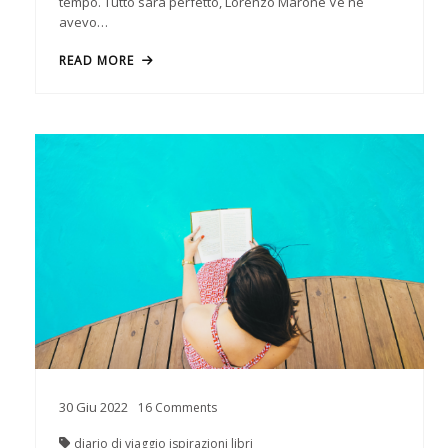
tempo. Tutto sarà perfetto, Lorenzo Marone Ve ne
avevo…
READ MORE
30
Giu
2022
16
Comments
diario di viaggio
ispirazioni
libri