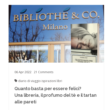
06
Apr
2022
21
Comments
diario di viaggio
ispirazioni
libri
Quanto basta per essere felici?
Una libreria, il profumo del tè e il tartan
alle pareti