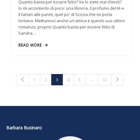
Quanto basta per essere felici? Ve lo siete mai chiesti?
Io mi accontento di poco: una libreria, il profumo del tè e
il tartan alle pareti, quel po' di Scozia che mi porta
lontano. Mettiamoci anche un'amica e questo suo ultimo
romanzo, proprio Quanto basta per essere felici di
Sandra…
READ MORE
1
2
3
4
5
…
12
Barbara Businaro