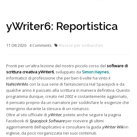
yWriter6: Reportistica
11
Ott
2020
Risorse per scribacchini
4
Comments
Pronti per un’altra lezione del nostro piccolo corso del
software di
scrittura creativa yWriter6
, sviluppato da
Simon Haynes
,
informatico di professione che per ben 6 volte ha vinto il
NaNoWriMo
con la sua serie di fantascienza Hal Spacejock e da
qualche anno è passato alla scrittura in maniera definitiva. Questo
programma dunque, creato nel 2002 e costantemente aggiornato,
è pensato proprio da un narratore per soddisfare le esigenze che
emergono durante la stesura di un romanzo.
Oltre al sito ufficiale di
yWriter
, potete anche seguire la pagina
Facebook di
Spacejock Software
per ricevere gli ultimi
aggiornamenti dell’applicativo e consultare la guida
yWriter Wiki
in
inglese, da poco riorganizzata nei suoi contenuti.