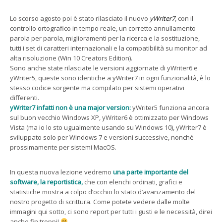
Lo scorso agosto poi è stato rilasciato il nuovo
yWriter7
, con il
controllo ortografico in tempo reale, un corretto annullamento
parola per parola, miglioramenti per la ricerca e la sostituzione,
tutti i set di caratteri internazionali e la compatibilità su monitor ad
alta risoluzione (Win 10 Creators Edition).
Sono anche state rilasciate le versioni aggiornate di yWriter6 e
yWriter5, queste sono identiche a yWriter7 in ogni funzionalità, è lo
stesso codice sorgente ma compilato per sistemi operativi
differenti.
yWriter7 infatti non è una major version:
yWriter5 funziona ancora
sul buon vecchio Windows XP, yWriter6 è ottimizzato per Windows
Vista (ma io lo sto ugualmente usando su Windows 10), yWriter7 è
sviluppato solo per Windows 7 e versioni successive, nonché
prossimamente per sistemi MacOS.
In questa nuova lezione vedremo
una parte importante del
software, la reportistica,
che con elenchi ordinati, grafici e
statistiche mostra a colpo d’occhio lo stato d’avanzamento del
nostro progetto di scrittura. Come potete vedere dalle molte
immagini qui sotto, ci sono report per tutti i gusti e le necessità, direi
anche fin troppi!