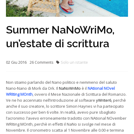
Summer NaNoWriMo,
un’estate di scrittura
02
Giu
2016
Solo un istante
26
Comments
Non stiamo parlando del Nano politico e nemmeno del saluto
Nano-Nano di Mork da Ork. Il
NaNoWriMo
è il
NAtional NOvel
WRIting MOnth
, ovvero il Mese Nazionale di Scrittura del Romanzo.
Ve ne ho accennato nell’introduzione al software
yWriter6
, perchè
anche il suo creatore, lo scrittore Simon Haynes vi ha partecipato
con successo per ben 6 volte. In realtà, avevo pure sbagliato
l’acronimo: l’avevo erroneamente tradotto con NAtional NOvember
WRIting MOnth, perchè in effetti il NaNo si svolge nel mese di
Novembre. Il cronometro scatta al 1 Novembre alle 0.00 e termina