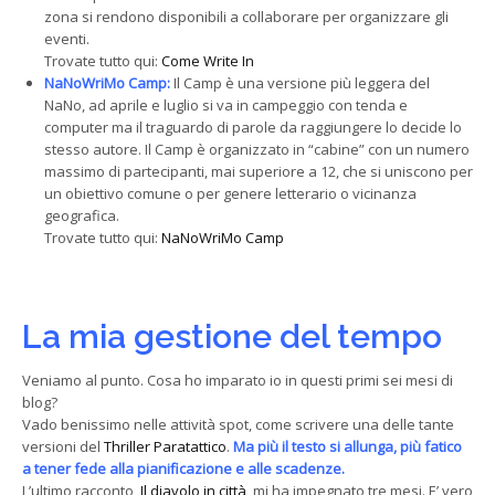
zona si rendono disponibili a collaborare per organizzare gli
eventi.
Trovate tutto qui:
Come Write In
NaNoWriMo Camp:
Il Camp è una versione più leggera del
NaNo, ad aprile e luglio si va in campeggio con tenda e
computer ma il traguardo di parole da raggiungere lo decide lo
stesso autore. Il Camp è organizzato in “cabine” con un numero
massimo di partecipanti, mai superiore a 12, che si uniscono per
un obiettivo comune o per genere letterario o vicinanza
geografica.
Trovate tutto qui:
NaNoWriMo Camp
La mia gestione del tempo
Veniamo al punto. Cosa ho imparato io in questi primi sei mesi di
blog?
Vado benissimo nelle attività spot, come scrivere una delle tante
versioni del
Thriller Paratattico
.
Ma più il testo si allunga, più fatico
a tener fede alla pianificazione e alle scadenze.
L’ultimo racconto,
Il diavolo in città
, mi ha impegnato tre mesi. E’ vero