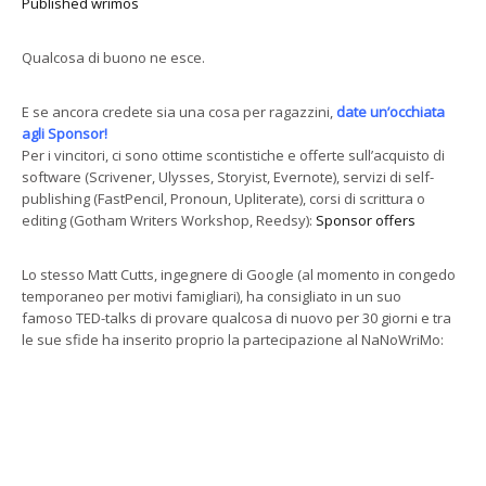
Published wrimos
Qualcosa di buono ne esce.
E se ancora credete sia una cosa per ragazzini,
date un’occhiata
agli Sponsor!
Per i vincitori, ci sono ottime scontistiche e offerte sull’acquisto di
software (Scrivener, Ulysses, Storyist, Evernote), servizi di self-
publishing (FastPencil, Pronoun, Upliterate), corsi di scrittura o
editing (Gotham Writers Workshop, Reedsy):
Sponsor offers
Lo stesso Matt Cutts, ingegnere di Google (al momento in congedo
temporaneo per motivi famigliari), ha consigliato in un suo
famoso TED-talks di provare qualcosa di nuovo per 30 giorni e tra
le sue sfide ha inserito proprio la partecipazione al NaNoWriMo: