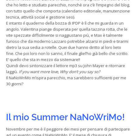
che ho letto e studiato parecchio, nonchè ora c’è l’impegno del blog,
con tutto quello che comporta (calendario editoriale, manutenzione
tecnica, attività social e gestione seo).
E intanto il quaderno della bozza di IPDP è lì che mi guarda in un
angolo. Valentina piange disperata per quella tazzina rotta, che le
vite spezzate difficilmente si riaggiustano più, e Max è talmente
furioso che da moderno Lazzaro potrebbe alzarsi in piedi e tirarmi
dietro la sua sedia a rotelle. Quei due hanno diritto al loro lieto
fine. Che poi loro non lo sanno, il finale gliel’ho già bello che scritto.
E’ quello che sta in mezzo da sistemare!!
Quindi devo sintonizzare il lettore mp3 su John Mayer e ritornare
laggiù.
If you want more love, Why don’t you say so?
Il NaNoWriMo m’ispira parecchio, ma sarebbero sufficienti per me
30 giorni?
Il mio Summer NaNoWriMo!
Novembre per me è il peggiore dei mesi per pensare di partecipare
ad un evento come il NaNoWriMo. E’ il mese di chiusura di