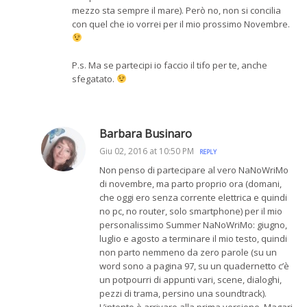
mezzo sta sempre il mare). Però no, non si concilia
con quel che io vorrei per il mio prossimo Novembre.
P.s. Ma se partecipi io faccio il tifo per te, anche
sfegatato.
Barbara Businaro
Giu 02, 2016 at 10:50 PM
REPLY
Non penso di partecipare al vero NaNoWriMo
di novembre, ma parto proprio ora (domani,
che oggi ero senza corrente elettrica e quindi
no pc, no router, solo smartphone) per il mio
personalissimo Summer NaNoWriMo: giugno,
luglio e agosto a terminare il mio testo, quindi
non parto nemmeno da zero parole (su un
word sono a pagina 97, su un quadernetto c’è
un potpourri di appunti vari, scene, dialoghi,
pezzi di trama, persino una soundtrack).
L’intento è arrivare alla prima versione. Magari