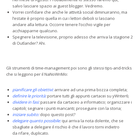
salvo lasciare spazio ai guest blogger. Vedremo.
Vorrei confidare che anche le attività social diminuiranno, ma
l’estate è proprio quella in cui i lettori deboli si lasciano
andare alla lettura. Occorre tenere l’occhio vigile per
acchiapparne qualcuno.
Spegnere la televisione, proprio adesso che arriva la stagione 2
di Outlander? Ahi.
Gli strumenti di time-management poi sono gli stessi tips-and-tricks
che si leggono per il NaNoWriMo:
pianificare gli obiettivi:
arrivare ad una prima bozza completa;
definire le priorità:
portare tutti gli appunti cartacei su yWriter6;
dividere in fasi:
passare da cartaceo a informatico; organizzare i
capitoli; segnare i punti mancanti; proseguire con la storia;
iniziare subito:
dopo questo post?
delegare quanto possibile:
qui arriva la nota dolente, che se
sbagliate a delegare il rischio è che il lavoro torni indietro
da rifare, duplicato.