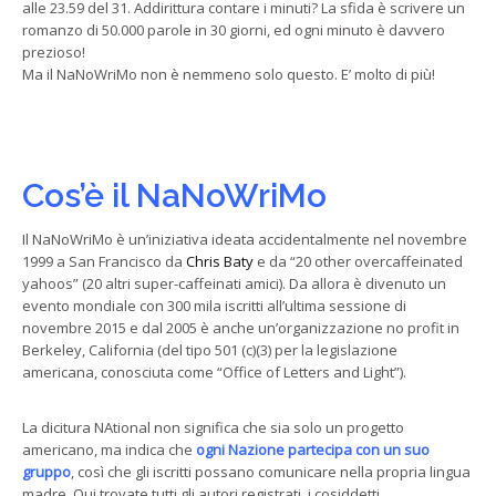
alle 23.59 del 31. Addirittura contare i minuti? La sfida è scrivere un
romanzo di 50.000 parole in 30 giorni, ed ogni minuto è davvero
prezioso!
Ma il NaNoWriMo non è nemmeno solo questo. E’ molto di più!
Cos’è il NaNoWriMo
Il NaNoWriMo è un’iniziativa ideata accidentalmente nel novembre
1999 a San Francisco da
Chris Baty
e da “20 other overcaffeinated
yahoos” (20 altri super-caffeinati amici). Da allora è divenuto un
evento mondiale con 300 mila iscritti all’ultima sessione di
novembre 2015 e dal 2005 è anche un’organizzazione no profit in
Berkeley, California (del tipo 501 (c)(3) per la legislazione
americana, conosciuta come “Office of Letters and Light”).
La dicitura NAtional non significa che sia solo un progetto
americano, ma indica che
ogni Nazione partecipa con un suo
gruppo
, così che gli iscritti possano comunicare nella propria lingua
madre. Qui trovate tutti gli autori registrati, i cosiddetti