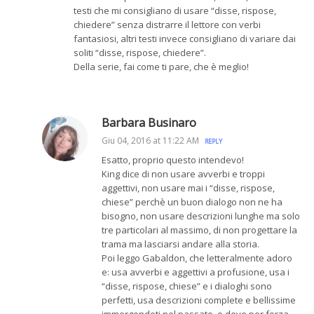
testi che mi consigliano di usare “disse, rispose,
chiedere” senza distrarre il lettore con verbi
fantasiosi, altri testi invece consigliano di variare dai
soliti “disse, rispose, chiedere”.
Della serie, fai come ti pare, che è meglio!
Barbara Businaro
Giu 04, 2016 at 11:22 AM
REPLY
Esatto, proprio questo intendevo!
King dice di non usare avverbi e troppi
aggettivi, non usare mai i “disse, rispose,
chiese” perchè un buon dialogo non ne ha
bisogno, non usare descrizioni lunghe ma solo
tre particolari al massimo, di non progettare la
trama ma lasciarsi andare alla storia.
Poi leggo Gabaldon, che letteralmente adoro
e: usa avverbi e aggettivi a profusione, usa i
“disse, rispose, chiese” e i dialoghi sono
perfetti, usa descrizioni complete e bellissime
immergendoti nel passato, e deve per forza