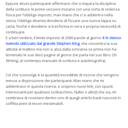
Eppure alcuni partecipanti affermano che si impara la disciplina
della scrittura: le prime sessioni iniziano con una sorta di violenza
fisica per l’obbligo imposto; man mano che ci si addentra nella
storia, l’obbligo diventa desiderio di fissare una nuova tappa su
carta; finchè il desiderio si trasforma in vera e propria necessità di
continuare.
E a ben vedere, il limite imposto di 2000 parole al giorno
è lo stesso
metodo utilizzato dal grande Stephen King
, che concentra la sua
attività al mattino ma non si alza dalla scrivania se prima non ha
terminato le sue dieci pagine al giorno (ne parla nel suo libro
On
Writing
, al contempo manuale di scrittura e autobiografia).
Ciò che sconvolge è la quantità incredibile di risorse che vengono
messe a disposizione dei partecipanti. Man mano che mi
addentravo in questa ricerca, e scoprivo nuovi link, con spunti
interessanti per qualsiasi scribacchino, NaNo o alto(!) che sia, mi
sembrava di rovistare dentro uno di quegli antichi bauli nascosti in
soffitta pieni di tesori inestimabili.