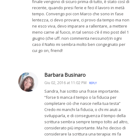
finale vengono di sicuro prima di tutto, è stato così di
recente, quando presi ferie e feci il lavoro in metà
tempo. Convengo poi con Marco che sono in fase
lentezza, ci devo provare, ci provo da tempo ma non
ne esco viva, devo imparare a rallentare, a mettere
meno carne al fuoco, in tal senso c’è il mio post del 1
giugno (che uff. non commenta nessuno!) In ogni
caso il NaNo mi sembra molto ben congegnato per
cui go on, friend!
Barbara Businaro
Giu 02, 2016 at 11:02 PM
REPLY
Sandra, hai scritto una frase importante.
“forse ti manca il tempo o la fiducia per
completare ciò che nasce nella tua testa”
Credo mi manchi la fiducia, o chi mi aiuti a
svilupparla, e di conseguenza il tempo della
scrittura sembra sempre tempo tolto ad altro,
considerato più importante. Ma ho deciso di
considerare la scrittura una terapia: mi fa