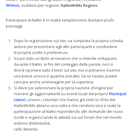
Wrimos
, suddivisi per regione:
NaNoWriMo Regions
Partecipare al NaNo è in realtà semplicissimo. Bastano pochi
passaggi:
Dopo la registrazione sul sito, va compilata la propria scheda
autore per presentarsi agli altri partecipanti e condividere
le proprie scelte e preferenze.
Va poi dato un titolo al romanzo che si intende sviluppare
durante il NaNo: ai fini del conteggio delle parole, non si
dovrà riportare tutto il testo sul sito, ma si potranno inserire
una breve sinossi e qualche estratto. Se ce l’avete, potete
caricare anche un’immagine per la copertina.
Si deve poi selezionare la propria nazione d’origine per
ricevere gli aggiornamenti su eventi locali dal proprio
Municipal
Liason
, ovvero i volontari che hanno già vinto la sfida del
NaNoWriMo almeno una volta e che rendono viva e reale la
partecipazione al NaNo rispondendo alle domande dei nuovi
iscritti e organizzando le attività sia sul forum che nel mondo
esterno (biblioteche,
cafè, librerie).