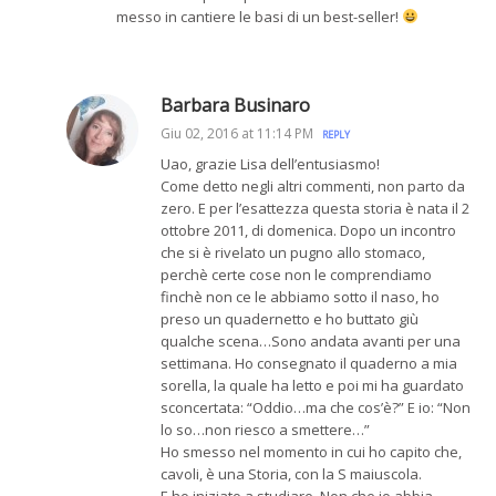
messo in cantiere le basi di un best-seller!
Barbara Businaro
Giu 02, 2016 at 11:14 PM
REPLY
Uao, grazie Lisa dell’entusiasmo!
Come detto negli altri commenti, non parto da
zero. E per l’esattezza questa storia è nata il 2
ottobre 2011, di domenica. Dopo un incontro
che si è rivelato un pugno allo stomaco,
perchè certe cose non le comprendiamo
finchè non ce le abbiamo sotto il naso, ho
preso un quadernetto e ho buttato giù
qualche scena…Sono andata avanti per una
settimana. Ho consegnato il quaderno a mia
sorella, la quale ha letto e poi mi ha guardato
sconcertata: “Oddio…ma che cos’è?” E io: “Non
lo so…non riesco a smettere…”
Ho smesso nel momento in cui ho capito che,
cavoli, è una Storia, con la S maiuscola.
E ho iniziato a studiare. Non che io abbia