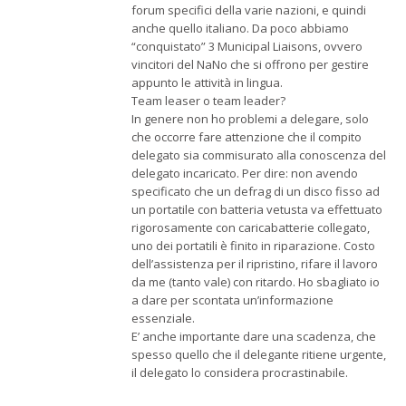
forum specifici della varie nazioni, e quindi
anche quello italiano. Da poco abbiamo
“conquistato” 3 Municipal Liaisons, ovvero
vincitori del NaNo che si offrono per gestire
appunto le attività in lingua.
Team leaser o team leader?
In genere non ho problemi a delegare, solo
che occorre fare attenzione che il compito
delegato sia commisurato alla conoscenza del
delegato incaricato. Per dire: non avendo
specificato che un defrag di un disco fisso ad
un portatile con batteria vetusta va effettuato
rigorosamente con caricabatterie collegato,
uno dei portatili è finito in riparazione. Costo
dell’assistenza per il ripristino, rifare il lavoro
da me (tanto vale) con ritardo. Ho sbagliato io
a dare per scontata un’informazione
essenziale.
E’ anche importante dare una scadenza, che
spesso quello che il delegante ritiene urgente,
il delegato lo considera procrastinabile.