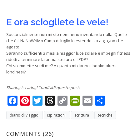
E ora sciogliete le vele!
Sostanzialmente non mi sto nemmeno inventando nulla. Quello
che è il NaNoWriMo Camp di luglio lo estendo sia a giugno che
agosto.
Saranno sufficienti 3 mesi a maggior luce solare e impegni fitness
ridotti a terminare la prima stesura di IPDP?
Chi scommette su di me? A quanto mi danno i bookmakers
londinesi?
Sharing is caring! Condividi questo post:
Facebook
Pinterest
Twitter
Threads
Copy
PrintFriendly
Email
Condivi
Link
diario di viaggio
ispirazioni
scrittura
tecniche
COMMENTS
(26)