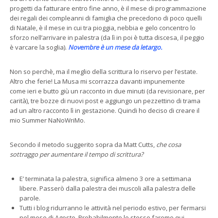
progetti da fatturare entro fine anno, è il mese di programmazione
dei regali dei compleanni di famiglia che precedono di poco quelli
di Natale, è il mese in cui tra pioggia, nebbia e gelo concentro lo
sforzo nell’arrivare in palestra (da lì in poi è tutta discesa, il peggio
è varcare la soglia).
Novembre è un mese da letargo.
Non so perchè, ma il meglio della scrittura lo riservo per l’estate.
Altro che ferie! La Musa mi scorrazza davanti impunemente
come ieri e butto giù un racconto in due minuti (da revisionare, per
carità), tre bozze di nuovi post e aggiungo un pezzettino di trama
ad un altro racconto lì in gestazione. Quindi ho deciso di creare il
mio Summer NaNoWriMo.
Secondo il metodo suggerito sopra da Matt Cutts,
che cosa
sottraggo per aumentare il tempo di scrittura?
E’ terminata la palestra, significa almeno 3 ore a settimana
libere. Passerò dalla palestra dei muscoli alla palestra delle
parole.
Tutti i blog ridurranno le attività nel periodo estivo, per fermarsi
nel mese di Agosto. Probabilmente lo stesso faremo qui,