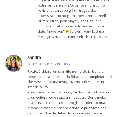
potrei arrivare al NaNo di novembre con la
revisione, sarebbe già un traguardo.
…per strada io ho giorni slow (Chris Cornell,
Duran Duran, John Mayer, One Republic,
Echosmith…ah si, io ascolto anche musica
detta “indie pop”
) e giorni very fast (se mi
metti gli AC/DC o i Linkin Park, che t’aspetti?!)
sandra
Giu 02, 2016 at 2:29 PM
REPLY
Faccio, è chiaro, un gran tifo per te! Scrivi bene e
forse ti manca il tempo o la fiducia per completare ciò
che nasce nella tua testa, il NaNo può essere un
grande aiuto.
Io non amo certe costrizioni, l’ho fatto su indicazioni
di un editore, ed è stato un massacro. Sono molto
disciplinata e costante, ma voglio decidere io quando
e come. A meno di essere vicini alla pubblicazione
per cui le richieste dell’editore circa la revisione