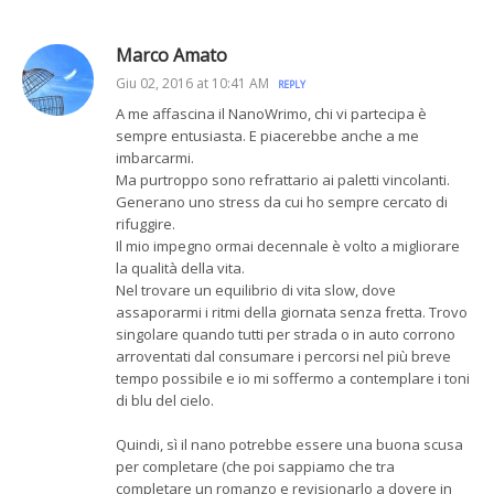
Marco Amato
Giu 02, 2016 at 10:41 AM
REPLY
A me affascina il NanoWrimo, chi vi partecipa è
sempre entusiasta. E piacerebbe anche a me
imbarcarmi.
Ma purtroppo sono refrattario ai paletti vincolanti.
Generano uno stress da cui ho sempre cercato di
rifuggire.
Il mio impegno ormai decennale è volto a migliorare
la qualità della vita.
Nel trovare un equilibrio di vita slow, dove
assaporarmi i ritmi della giornata senza fretta. Trovo
singolare quando tutti per strada o in auto corrono
arroventati dal consumare i percorsi nel più breve
tempo possibile e io mi soffermo a contemplare i toni
di blu del cielo.
Quindi, sì il nano potrebbe essere una buona scusa
per completare (che poi sappiamo che tra
completare un romanzo e revisionarlo a dovere in