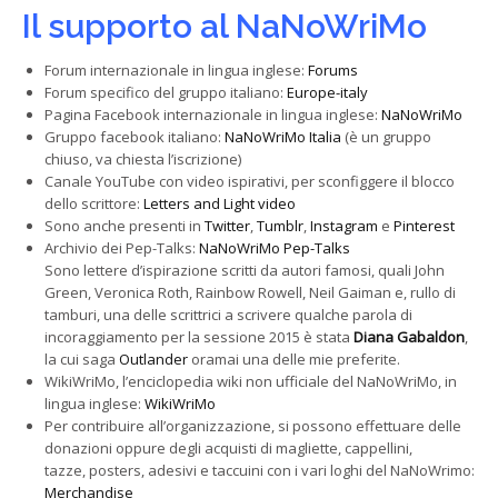
Il supporto al NaNoWriMo
Forum internazionale in lingua inglese:
Forums
Forum specifico del gruppo italiano:
Europe-italy
Pagina Facebook internazionale in lingua inglese:
NaNoWriMo
Gruppo facebook italiano:
NaNoWriMo Italia
(è un gruppo
chiuso, va chiesta l’iscrizione)
Canale YouTube con video ispirativi, per sconfiggere il blocco
dello scrittore:
Letters and Light video
Sono anche presenti in
Twitter
,
Tumblr
,
Instagram
e
Pinterest
Archivio dei Pep-Talks:
NaNoWriMo Pep-Talks
Sono lettere d’ispirazione scritti da autori famosi, quali John
Green, Veronica Roth, Rainbow Rowell, Neil Gaiman e, rullo di
tamburi, una delle scrittrici a scrivere qualche parola di
incoraggiamento per la sessione 2015 è stata
Diana Gabaldon
,
la cui saga
Outlander
oramai una delle mie preferite.
WikiWriMo, l’enciclopedia wiki non ufficiale del NaNoWriMo, in
lingua inglese:
WikiWriMo
Per contribuire all’organizzazione, si possono effettuare delle
donazioni oppure degli acquisti di magliette, cappellini,
tazze, posters, adesivi e taccuini con i vari loghi del NaNoWrimo:
Merchandise