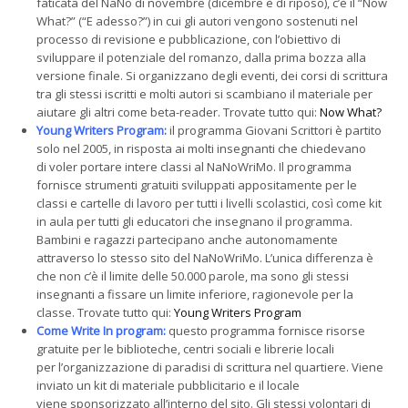
faticata del NaNo di novembre (dicembre è di riposo), c’è il “Now
What?” (“E adesso?”) in cui gli autori vengono sostenuti nel
processo di revisione e pubblicazione, con l’obiettivo di
sviluppare il potenziale del romanzo, dalla prima bozza alla
versione finale. Si organizzano degli eventi, dei corsi di scrittura
tra gli stessi iscritti e molti autori si scambiano il materiale per
aiutare gli altri come beta-reader. Trovate tutto qui:
Now What?
Young Writers Program:
il programma Giovani Scrittori è partito
solo nel 2005, in risposta ai molti insegnanti che chiedevano
di voler portare intere classi al NaNoWriMo. Il programma
fornisce strumenti gratuiti sviluppati appositamente per le
classi e cartelle di lavoro per tutti i livelli scolastici, così come kit
in aula per tutti gli educatori che insegnano il programma.
Bambini e ragazzi partecipano anche autonomamente
attraverso lo stesso sito del NaNoWriMo. L’unica differenza è
che non c’è il limite delle 50.000 parole, ma sono gli stessi
insegnanti a fissare un limite inferiore, ragionevole per la
classe. Trovate tutto qui:
Young Writers Program
Come Write In program:
questo programma fornisce risorse
gratuite per le biblioteche, centri sociali e librerie locali
per l’organizzazione di paradisi di scrittura nel quartiere. Viene
inviato un kit di materiale pubblicitario e il locale
viene sponsorizzato all’interno del sito. Gli stessi volontari di