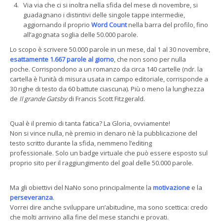
Via via che ci si inoltra nella sfida del mese di novembre, si
guadagnano i distintivi delle singole tappe intermedie,
aggiornando il proprio
Word Count
nella barra del profilo, fino
all’agognata soglia delle 50.000 parole.
Lo scopo è scrivere 50.000 parole in un mese, dal 1 al 30 novembre,
esattamente 1.667 parole al giorno
, che non sono per nulla
poche. Corrispondono a un romanzo da circa 140 cartelle (ndr. la
cartella è l’unità di misura usata in campo editoriale, corrisponde a
30 righe di testo da 60 battute ciascuna). Più o meno la lunghezza
de
Il grande Gatsby
di Francis Scott Fitzgerald.
Qual è il premio di tanta fatica? La Gloria, ovviamente!
Non si vince nulla, nè premio in denaro nè la pubblicazione del
testo scritto durante la sfida, nemmeno l’editing
professionale. Solo un badge virtuale che può essere esposto sul
proprio sito per il raggiungimento del goal delle 50.000 parole.
Ma gli obiettivi del NaNo sono principalmente la
motivazione
e la
perseveranza
.
Vorrei dire anche sviluppare un’abitudine, ma sono scettica: credo
che molti arrivino alla fine del mese stanchi e provati.