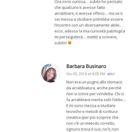
Ora sono curiosa… subito ho pensato
che qualcuno ti avesse fatto
arrabbiare, ti avesse offeso… ma se ti
sei messa a studiare potrebbe essere
l’incontro con un diversamente abile…
ecco, adesso la mia curiosità patologica
mi perseguiterà… mettiti a scrivere,
subito!
Barbara Businaro
Giu 03, 2016 at 6:05 PM
REPLY
Non era un pugno allo stomaco
da arrabbiatura, anche perchè
non si scrive per vendetta. Chi ci
fa arrabbiare merita solo l’oblio…
E mi sono messa a studiare
tecniche e metodi di scrittura
creativa (per poi scoprire che
non c’è un metodo corretto,
ognuno trova il suo, no?), non