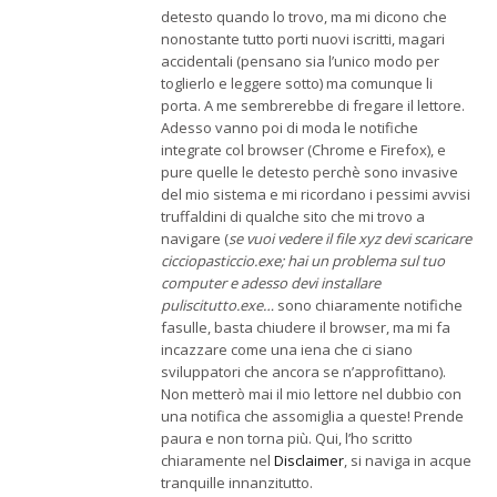
detesto quando lo trovo, ma mi dicono che
nonostante tutto porti nuovi iscritti, magari
accidentali (pensano sia l’unico modo per
toglierlo e leggere sotto) ma comunque li
porta. A me sembrerebbe di fregare il lettore.
Adesso vanno poi di moda le notifiche
integrate col browser (Chrome e Firefox), e
pure quelle le detesto perchè sono invasive
del mio sistema e mi ricordano i pessimi avvisi
truffaldini di qualche sito che mi trovo a
navigare (
se vuoi vedere il file xyz devi scaricare
cicciopasticcio.exe; hai un problema sul tuo
computer e adesso devi installare
puliscitutto.exe…
sono chiaramente notifiche
fasulle, basta chiudere il browser, ma mi fa
incazzare come una iena che ci siano
sviluppatori che ancora se n’approfittano).
Non metterò mai il mio lettore nel dubbio con
una notifica che assomiglia a queste! Prende
paura e non torna più. Qui, l’ho scritto
chiaramente nel
Disclaimer
, si naviga in acque
tranquille innanzitutto.