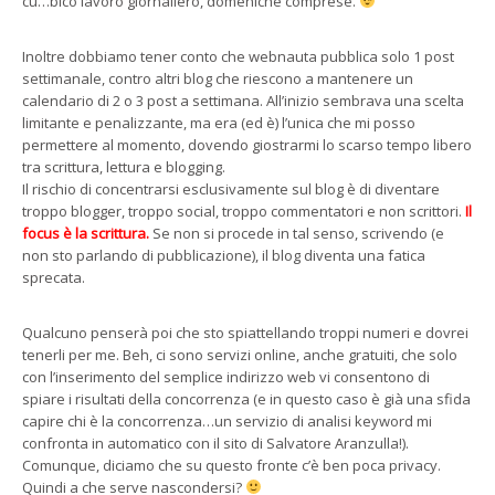
cu…bico lavoro giornaliero, domeniche comprese.
Inoltre dobbiamo tener conto che webnauta pubblica solo 1 post
settimanale, contro altri blog che riescono a mantenere un
calendario di 2 o 3 post a settimana. All’inizio sembrava una scelta
limitante e penalizzante, ma era (ed è) l’unica che mi posso
permettere al momento, dovendo giostrarmi lo scarso tempo libero
tra scrittura, lettura e blogging.
Il rischio di concentrarsi esclusivamente sul blog è di diventare
troppo blogger, troppo social, troppo commentatori e non scrittori.
Il
focus è la scrittura.
Se non si procede in tal senso, scrivendo (e
non sto parlando di pubblicazione), il blog diventa una fatica
sprecata.
Qualcuno penserà poi che sto spiattellando troppi numeri e dovrei
tenerli per me. Beh, ci sono servizi online, anche gratuiti, che solo
con l’inserimento del semplice indirizzo web vi consentono di
spiare i risultati della concorrenza (e in questo caso è già una sfida
capire chi è la concorrenza…un servizio di analisi keyword mi
confronta in automatico con il sito di Salvatore Aranzulla!).
Comunque, diciamo che su questo fronte c’è ben poca privacy.
Quindi a che serve nascondersi?