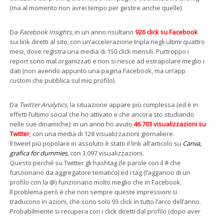
(ma al momento non avrei tempo per gestire anche quelle).
Da
Facebook Insights
, in un anno risultano
926 click su Facebook
sui link diretti al sito, con un’accelerazione tripla negli ultimi quattro
mesi, dove registra una media di 150 click mensili. Purtroppo i
report sono mal organizzati e non si riesce ad estrapolare meglio i
dati (non avendo appunto una pagina Facebook, ma un’app
custom che pubblica sul mio profilo).
Da
Twitter Analytics
, la situazione appare più complessa (ed è in
effetti l’ultimo social che ho attivato e che ancora sto studiando
nelle sue dinamiche): in un anno ho avuto
46.703 visualizzazioni su
Twitter
, con una media di 128 visualizzazioni giornaliere.
Il tweet più popolare in assoluto è stato il link all’articolo su
Canva,
grafica for dummies
, con 3.097 visualizzazioni.
Questo perché su Twitter gli hashtag (le parole con il # che
funzionano da aggregatore tematico) ed i tag (l’aggancio di un
profilo con la @) funzionano molto meglio che in Facebook.
Il problema però è che non sempre queste impressioni si
traducono in azioni, che sono solo 93 click in tutto l’arco dell’anno.
Probabilmente si recupera con i click diretti dal profilo (dopo aver