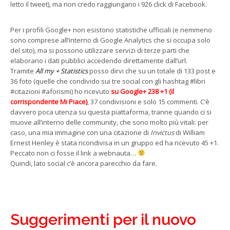
letto il tweet), ma non credo raggiungano i 926 click di Facebook.
Per i profili Google+ non esistono statistiche ufficiali (e nemmeno
sono comprese all’interno di Google Analytics che si occupa solo
del sito), ma si possono utilizzare servizi di terze parti che
elaborano i dati pubblici accedendo direttamente dall’url.
Tramite
All my + Statistics
posso dirvi che su un totale di 133 post e
36 foto (quelle che condivido sui tre social con gli hashtag #libri
#citazioni #aforismi) ho ricevuto
su Google+ 238 +1 (il
corrispondente Mi Piace)
, 37 condivisioni e solo 15 commenti. C’è
davvero poca utenza su questa piattaforma, tranne quando ci si
muove all’interno delle community, che sono molto più vitali: per
caso, una mia immagine con una citazione di
Invictus
di William
Ernest Henley è stata ricondivisa in un gruppo ed ha ricevuto 45 +1.
Peccato non ci fosse il link a webnauta…
Quindi, lato social c’è ancora parecchio da fare.
Suggerimenti per il nuovo