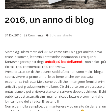
2016, un anno di blog
31
Dic
2016
Solo un istante
29
Comments
Siamo agli ultimi metri del 2016 e come tutti i blogger anch’io devo
tirare le somme, le temibili statistiche incombono. Ecco quindi il
fantasmagorico post degli
articoli più letti dell’anno!
E non solo: i più
cliccati, i più commentati, i più condivisi…
Prima di tutto, c’è di che essere soddisfatti: non sono molti i blog a
sopravvivere al primo anno, lo so bene anche per passata
esperienza indiretta. Molti sono quelli che rimangono fermi ai primi
articoli e poi gradualmente mollano. C’è chi parte con un eccesso di
entusiasmo e poi si ritrova stanco di scrivere dopo pochi mesi. E chi
pubblica post accuratissimi, ma non riceve letture o commenti che
lo ricambino della fatica. E restano lì.
Non è per nulla semplice: per mantenere vivo un sito c’è da farsi un