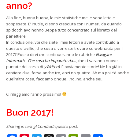
anno?
Alla fine, buona buona, le mie statistiche me le sono lette e
soppesate. E’ inutile, ci sono cresciuta con i numeri, da quando
spidocchiavo nonno Beppe tutto concentrato sul libretto del
panettiere!
In conclusione, voi che siete i miei lettori e avete contribuito a
questo sfavillio, che cosa ci vorreste trovare su webnauta per il
2017? Posso dirvi che continueranno le rubriche
Navigare
Informati
e
Che cosa ho imparato da…
, che ci saranno nuove
puntate del corso di
yWriter6
. E ovviamente storie! Ne ho già in
cantiere due, forse anche tre, anzi no quattro. Ah ma poi c’è anche
quell’altra cosa, facciamo cinque…no, no, anche sei…
Ci rileggiamo l’anno prossimo!
Buon 2017!
Sharing is caring! Condividi questo post: