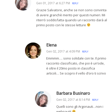
Gen 01, 2017 at 6:27 PM
REPLY
Grazie Salvatore, anche se non sono convinta
di avere granchè merito per questi numeri. Mi
riterrò soddisfatta quando un racconto darà al
primo posto con le stesse letture
Elena
Gen 02, 2017 at 4:09 PM
REPLY
Emmmm…. sono solidale con te. Il primo
racconto classificato, che poi è un’ode,
è oltre il 20mo posto in classifica
articoli… Se scopro il vello d’oro ti scrivo
Barbara Businaro
Gen 02, 2017 at 8:14 PM
REPLY
Quelli sono gli Argonauti…non i
webnauti!