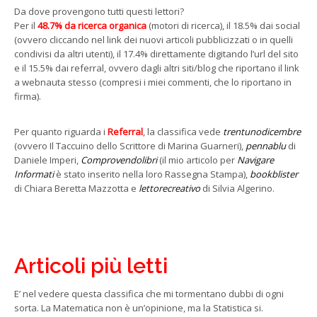
Da dove provengono tutti questi lettori?
Per il
48.7% da ricerca organica
(motori di ricerca), il 18.5% dai social
(ovvero cliccando nel link dei nuovi articoli pubblicizzati o in quelli
condivisi da altri utenti), il 17.4% direttamente digitando l’url del sito
e il 15.5% dai referral, ovvero dagli altri siti/blog che riportano il link
a webnauta stesso (compresi i miei commenti, che lo riportano in
firma).
Per quanto riguarda i
Referral
, la classifica vede
trentunodicembre
(ovvero Il Taccuino dello Scrittore di Marina Guarneri),
pennablu
di
Daniele Imperi,
Comprovendolibri
(il mio articolo per
Navigare
Informati
è stato inserito nella loro Rassegna Stampa),
bookblister
di Chiara Beretta Mazzotta e
lettorecreativo
di Silvia Algerino.
Articoli più letti
E’ nel vedere questa classifica che mi tormentano dubbi di ogni
sorta. La Matematica non è un’opinione, ma la Statistica si.