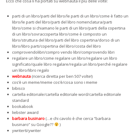
Ecco che cosa li ha portati su webnauta il più delle volte:
parti di un libro/parti del libro/le parti di un libro/come è fatto un
libro/le parti del libro/parti del libro nomenclatura/parti
libro/come si chiamano le parti di un libro/parti della copertina
di un libro/sovraccoperta libro/come è composto un
libro/struttura del libro/parti del libro copertina/dorso di un
libro/libro parti/copertina del libro/costa del libro
comprovendolibri/compro vendo libri/comprovendo libri
regalare un libro/come regalare un libro/regalare un libro
significato/quale libro regalare/regala un libro/perché regalare
uin libro/libro regalo
webnauta
(ricerca diretta per ben 507 volte!)
cos’è un meme/meme cos’è/cosa sono i meme
bibisco
cartella editoriale/cartella editoriale word/cartella editoriale
standard
bookabook
liebster award
barbara businaro
(…e chi cavolo è che cerca “barbara
businaro” su Google??
)
ywriter6/ywriter