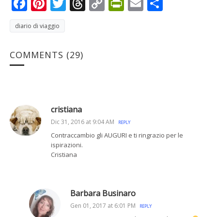
Facebook
Pinterest
Twitter
Threads
Copy
PrintFriendly
Email
Condivi
Link
diario di viaggio
COMMENTS
(29)
cristiana
Dic 31, 2016 at 9:04 AM
REPLY
Contraccambio gli AUGURI e ti ringrazio per le
ispirazioni.
Cristiana
Barbara Businaro
Gen 01, 2017 at 6:01 PM
REPLY