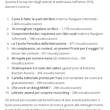
Questa è la top ten degli articoli di webnauta nell’anno 2016,
davvero curiosa:
Come è fatto: le parti del libro
(rubrica
Navigare Informati
) –
2.404 visualizzazioni
10 consigli per regalare un libro
– 1.178 visualizzazioni
ComproVendoLibri: risparmia con i libri usati
(rubrica
Navigare
Informati
) – 748 visualizzazioni
La Tavola Periodica della Narrazione
– 471 visualizzazioni
Un compleanno, un contest, un premio! Pronti per il viaggio?
(il
lancio del contest) – 357 visualizzazioni
40 regole per scrivere bene
(di Umberto Eco) – 305
visualizzazioni
Shakespeare e il ruolo del cattivo
(guest post di Roberta
Bacchin Russo) – 303 visualizzazioni
Cartella editoriale pronta per l’uso
(con template da scaricare
gratuitamente) – 299 visualizzazioni
Che cos’è un (blog) MEME?
– 296 visualizzazioni
Liebster award per scoprire nuovi blog
– 284 visualizzazioni
Gli articoli più visualizzati beneficiano di due eventi particolari: il
buon piazzamento su motore di ricerca grazie alle immagini home-
made delle parti del libro (e solo perché non ne avevo trovate di