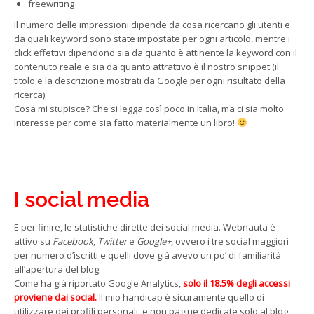
freewriting
Il numero delle impressioni dipende da cosa ricercano gli utenti e
da quali keyword sono state impostate per ogni articolo, mentre i
click effettivi dipendono sia da quanto è attinente la keyword con il
contenuto reale e sia da quanto attrattivo è il nostro snippet (il
titolo e la descrizione mostrati da Google per ogni risultato della
ricerca).
Cosa mi stupisce? Che si legga così poco in Italia, ma ci sia molto
interesse per come sia fatto materialmente un libro!
I social media
E per finire, le statistiche dirette dei social media. Webnauta è
attivo su
Facebook
,
Twitter
e
Google+
, ovvero i tre social maggiori
per numero d’iscritti e quelli dove già avevo un po’ di familiarità
all’apertura del blog.
Come ha già riportato Google Analytics,
solo il 18.5% degli accessi
proviene dai social.
Il mio handicap è sicuramente quello di
utilizzare dei profili personali, e non pagine dedicate solo al blog