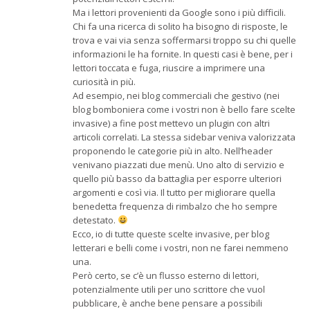
Ma i lettori provenienti da Google sono i più difficili.
Chi fa una ricerca di solito ha bisogno di risposte, le
trova e vai via senza soffermarsi troppo su chi quelle
informazioni le ha fornite. In questi casi è bene, per i
lettori toccata e fuga, riuscire a imprimere una
curiosità in più.
Ad esempio, nei blog commerciali che gestivo (nei
blog bomboniera come i vostri non è bello fare scelte
invasive) a fine post mettevo un plugin con altri
articoli correlati. La stessa sidebar veniva valorizzata
proponendo le categorie più in alto. Nell’header
venivano piazzati due menù. Uno alto di servizio e
quello più basso da battaglia per esporre ulteriori
argomenti e così via. Il tutto per migliorare quella
benedetta frequenza di rimbalzo che ho sempre
detestato.
Ecco, io di tutte queste scelte invasive, per blog
letterari e belli come i vostri, non ne farei nemmeno
una.
Però certo, se c’è un flusso esterno di lettori,
potenzialmente utili per uno scrittore che vuol
pubblicare, è anche bene pensare a possibili