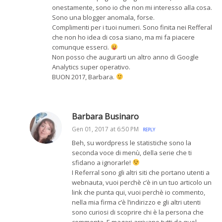
onestamente, sono io che non mi interesso alla cosa.
Sono una blogger anomala, forse.
Complimenti per i tuoi numeri. Sono finita nei Refferal
che non ho idea di cosa siano, ma mi fa piacere
comunque esserci.
Non posso che augurarti un altro anno di Google
Analytics super operativo.
BUON 2017, Barbara.
Barbara Businaro
Gen 01, 2017 at 6:50 PM
REPLY
Beh, su wordpress le statistiche sono la
seconda voce di menù, della serie che ti
sfidano a ignorarle!
I Referral sono gli altri siti che portano utenti a
webnauta, vuoi perchè c’è in un tuo articolo un
link che punta qui, vuoi perchè io commento,
nella mia firma c’è l’indirizzo e gli altri utenti
sono curiosi di scoprire chi è la persona che
commenta. E magari arrivano tutti da quel