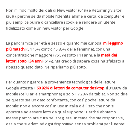
Non mi fido molto dei dati di New visitor (64%) e Returning visitor
(36%), perchè se da mobile l’identità ahimè è certa, da computer è
più semplice pulire o cancellare i cookie e rendere un utente
fidelizzato come un new visitor per Google.
La panoramica per età e sesso è quanto mai curiosa:
mi leggono
più maschi
(54.15% contro 45.85% delle femmine), con una
concentrazione maggiore (76.5%) sotto i 44 anni, e la
metà dei
lettori sotto i 34 anni
(61%). Ma credo di sapere cosa ha sfalsato a
ribasso questo dato. Ne riparliamo più sotto.
Per quanto riguarda la provenienza tecnologica delle letture,
Google attesta il
60.92% di lettori da computer desktop
, il 31.80% da
mobile (cellulari e smartphone) e solo il 7.28% da tablet. Non so dire
se questo sia un dato confortante, con così poche letture da
mobile: non è ancora così in uso in Italia o è il sito che non si
appresta ad essere letto da quel supporto? Perché abbiamo
messo particolare cura nel scegliere un tema che sia responsive,
ossia che si adatti ad ogni dispositivo senza problemi per l’utente!