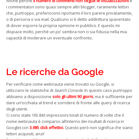
Anche perché
il numero di commenti non segue le visualizzazioni
e
i commentatori sono quasi sempre altri blogger, raramente lettori
che, purtroppo, preferiscono riportarmi il loro parere privatamente,
o di persona o via mail. Qualcuno si è detto addirittura spaventato
di dover esporre la propria opinione in pubblico. E questo mi
dispiace molto, perché un po’ sembra non ci sia fiducia nella mia
capacità di moderare un eventuale confronto.
Le ricerche da Google
Per verificare come webnauta viene trovato su Google, si
utilizzano le statistiche di
Search Console
. In questo caso purtroppo
abbiamo a disposizione
solo gli ultimi 90 giorni
, ma è sufficiente per
dare un’occhiata al trend e sorridere di fronte alle query di ricerca
degli utenti.
Ci sono state 165.843 impressioni totali (il numero di volte che il
nome webnauta è comparso all’interno dei risultati di ricerca in
Google) con
3.985 click effettivi.
Questo però non significa che siano
lettori acquisiti, anzi!