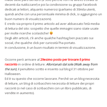
decenti da riutilizzare!) e poi la condivisione su gruppi Facebook
dedicati ai lettori, alquanto numerosi (parliamo di 30mila utenti,
quindi anche con una percentuale minima di click, si aggiungono un
buon numero di visualizzazioni).
E credo sia proprio il primo articolo ad aver abbassato l’età media
di lettura del sito: sospetto che quelle immagini siano state usate
per molte ricerche scolastiche!
Degli altri articoli, c’è anche qualche hashtag ben piazzato sui
social, che qualche click per curiosità l’ha portato.
In conclusione, è un buon risultato in termini di visualizzazione.
Occorre però arrivare al
29esimo posto per trovare il primo
racconto
in ordine di letture:
Allontanati dal sole (Walk away from
the sun)
, il penultimo scritto e inserito sul blog il 31 ottobre per
Halloween.
Ed è su questo che occorre lavorare. Perché se un blog necessita
di letture, un blog di scribacchini necessita di letture dei propri
racconti (o nel caso di scribacchini con un libro pubblicato, di
vendite in aumento).